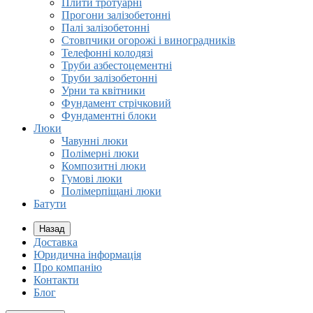
Плити тротуарні
Прогони залізобетонні
Палі залізобетонні
Стовпчики огорожі і виноградників
Телефонні колодязі
Труби азбестоцементні
Труби залізобетонні
Урни та квітники
Фундамент стрічковий
Фундаментні блоки
Люки
Чавунні люки
Полімерні люки
Композитні люки
Гумові люки
Полімерпіщані люки
Батути
Назад
Доставка
Юридична інформація
Про компанію
Контакти
Блог