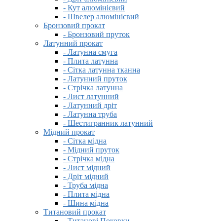
- Кут алюмінієвий
- Швелер алюмінієвий
Бронзовий прокат
- Бронзовий пруток
Латунний прокат
- Латунна смуга
- Плита латунна
- Сітка латунна тканна
- Латунний пруток
- Стрічка латунна
- Лист латунний
- Латунний дріт
- Латунна труба
- Шестигранник латунний
Мідний прокат
- Сітка мідна
- Мідний пруток
- Стрічка мідна
- Лист мідний
- Дріт мідний
- Труба мідна
- Плита мідна
- Шина мідна
Титановий прокат
- Титанові Поковки