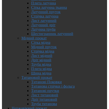
Плита латунна
Сітка латунна тканна
Латунний пруток
Стрічка латунна
Лист латунний
Латунний дріт
Латунна труба
Шестигранник латунний
Мідний прокат
Сітка мідна
Мідний пруток
Стрічка мідна
Лист мідний
Дріт мідний
Труба мідна
Плита мідна
Шина мідна
Титановий прокат
Титанові Поковки
Титанова стрічки і фольга
Титанові прутки
Лист титановий
Дріт титановий
Труба титанова
Нержавіючий прокат