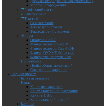
Дорожні огородження бар'єрного типу
Мостові огородження
Решітковий настил
Сіль технічна
Текстоліт
Склотекстоліт
Текстоліт листовий
Текстолітовий стержень
Фанера
Опалубочна F/F
Фанера вологостійка ФК
Фанера вологостійка ФСФ
Фанера ОКУМЕ (Морська)
Фанера транспортна F/W
Полікабонат
Полікарбонат монолітний
Сотовий полікарбонат
Чорний прокат
Балка двотаврова
Канат
Канат нержавіючий
Канат сталевий оцинкований
Канат в ПВХ
Канат сталевий чорний
Катанка