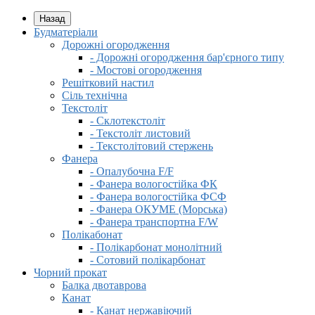
Назад
Будматеріали
Дорожні огородження
- Дорожні огородження бар'єрного типу
- Мостові огородження
Решітковий настил
Сіль технічна
Текстоліт
- Склотекстоліт
- Текстоліт листовий
- Текстолітовий стержень
Фанера
- Опалубочна F/F
- Фанера вологостійка ФК
- Фанера вологостійка ФСФ
- Фанера ОКУМЕ (Морська)
- Фанера транспортна F/W
Полікабонат
- Полікарбонат монолітний
- Сотовий полікарбонат
Чорний прокат
Балка двотаврова
Канат
- Канат нержавіючий