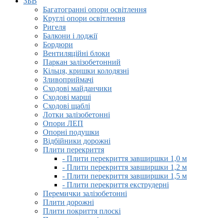
ЗБВ
Багатогранні опори освітлення
Круглі опори освітлення
Ригеля
Балкони і лоджії
Бордюри
Вентиляційні блоки
Паркан залізобетонний
Кільця, кришки колодязні
Зливоприймачі
Сходові майданчики
Сходові марші
Сходові щаблі
Лотки залізобетонні
Опори ЛЕП
Опорні подушки
Відбійники дорожні
Плити перекриття
- Плити перекриття завширшки 1,0 м
- Плити перекриття завширшки 1,2 м
- Плити перекриття завширшки 1,5 м
- Плити перекриття екструдерні
Перемички залізобетонні
Плити дорожні
Плити покриття плоскі