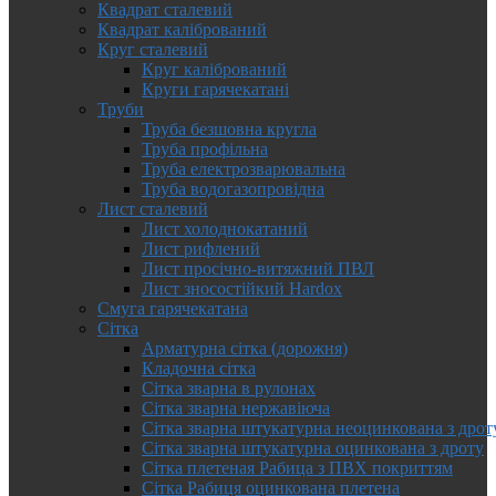
Квадрат сталевий
Квадрат калібрований
Круг сталевий
Круг калібрований
Круги гарячекатані
Труби
Труба безшовна кругла
Труба профільна
Труба електрозварювальна
Труба водогазопровідна
Лист сталевий
Лист холоднокатаний
Лист рифлений
Лист просічно-витяжний ПВЛ
Лист зносостійкий Hardox
Смуга гарячекатана
Сітка
Арматурна сітка (дорожня)
Кладочна сітка
Сітка зварна в рулонах
Сітка зварна нержавіюча
Сітка зварна штукатурна неоцинкована з дрот
Сітка зварна штукатурна оцинкована з дроту
Сітка плетеная Рабица з ПВХ покриттям
Сітка Рабиця оцинкована плетена