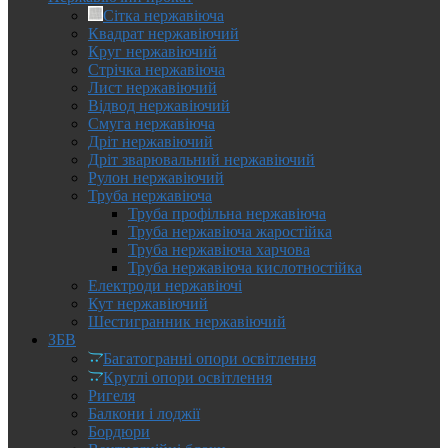
Сітка нержавіюча
Квадрат нержавіючий
Круг нержавіючий
Стрічка нержавіюча
Лист нержавіючий
Відвод нержавіючий
Смуга нержавіюча
Дріт нержавіючий
Дріт зварювальний нержавіючий
Рулон нержавіючий
Труба нержавіюча
Труба профільна нержавіюча
Труба нержавіюча жаростійка
Труба нержавіюча харчова
Труба нержавіюча кислотностійка
Електроди нержавіючі
Кут нержавіючий
Шестигранник нержавіючий
ЗБВ
Багатогранні опори освітлення
Круглі опори освітлення
Ригеля
Балкони і лоджії
Бордюри