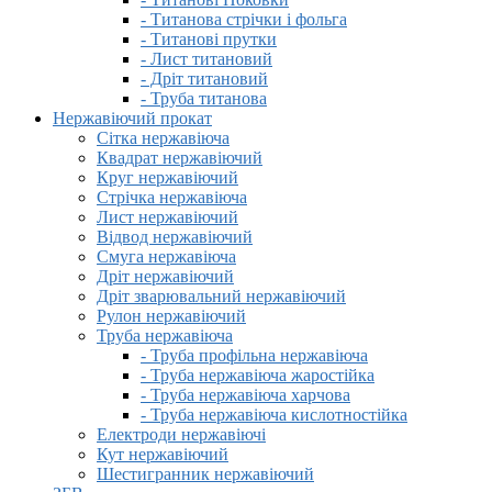
- Титанова стрічки і фольга
- Титанові прутки
- Лист титановий
- Дріт титановий
- Труба титанова
Нержавіючий прокат
Сітка нержавіюча
Квадрат нержавіючий
Круг нержавіючий
Стрічка нержавіюча
Лист нержавіючий
Відвод нержавіючий
Смуга нержавіюча
Дріт нержавіючий
Дріт зварювальний нержавіючий
Рулон нержавіючий
Труба нержавіюча
- Труба профільна нержавіюча
- Труба нержавіюча жаростійка
- Труба нержавіюча харчова
- Труба нержавіюча кислотностійка
Електроди нержавіючі
Кут нержавіючий
Шестигранник нержавіючий