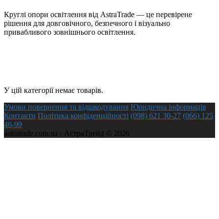
Круглі опори освітлення від AstraTrade — це перевірене
рішення для довговічного, безпечного і візуально
привабливого зовнішнього освітлення.
У цій категорії немає товарів.
Умови повернення та відшкодування
Юридична інформація
Контакти
Політика конфіденційності
(098) 621 30-27
(066) 125
46-99
astratrade.com.ua - АстраТрейд © 2026