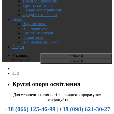
Труби залізобетонні
Урни та квітники
Фундамент стрічковий
Фундаментні блоки
Люки
Чавунні люки
Полімерні люки
Композитні люки
Гумові люки
Полімерпіщані люки
Батути
У кошику
Кошик
: 0
порожньо!
Кошик
: 0
ЗБВ
Круглі опори освітлення
Для уточнення наявності та швидкого прорахунку
телефонуйте
+38 (066) 125-46-99
|
+38 (098) 621-30-27