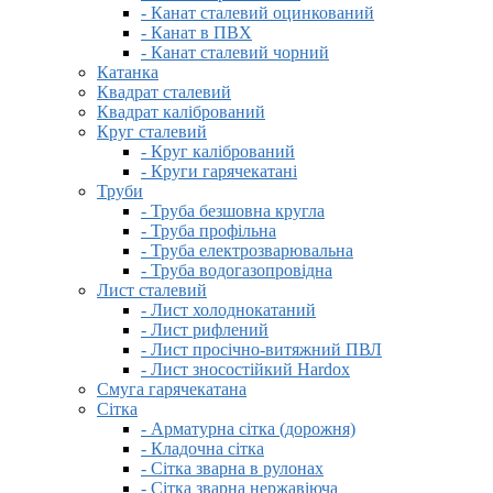
- Канат сталевий оцинкований
- Канат в ПВХ
- Канат сталевий чорний
Катанка
Квадрат сталевий
Квадрат калібрований
Круг сталевий
- Круг калібрований
- Круги гарячекатані
Труби
- Труба безшовна кругла
- Труба профільна
- Труба електрозварювальна
- Труба водогазопровідна
Лист сталевий
- Лист холоднокатаний
- Лист рифлений
- Лист просічно-витяжний ПВЛ
- Лист зносостійкий Hardox
Смуга гарячекатана
Сітка
- Арматурна сітка (дорожня)
- Кладочна сітка
- Сітка зварна в рулонах
- Сітка зварна нержавіюча