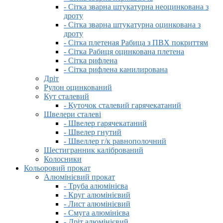
- Сітка зварна штукатурна неоцинкована з
дроту
- Сітка зварна штукатурна оцинкована з
дроту
- Сітка плетеная Рабица з ПВХ покриттям
- Сітка Рабиця оцинкована плетена
- Сітка рифлена
- Сітка рифлена канилирована
Дріт
Рулон оцинкований
Кут сталевий
- Куточок сталевий гарячекатаний
Швелери сталеві
- Швелер гарячекатаний
- Швелер гнутий
- Швеллер г/к равнополочний
Шестигранник калібрований
Колосники
Кольоровий прокат
Алюмінієвий прокат
- Труба алюмінієва
- Круг алюмінієвий
- Лист алюмінієвий
- Смуга алюмінієва
- Дріт алюмінієвий