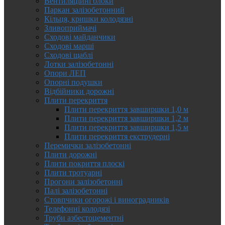
Вентиляційні блоки
Паркан залізобетонний
Кільця, кришки колодязні
Зливоприймачі
Сходові майданчики
Сходові марші
Сходові щаблі
Лотки залізобетонні
Опори ЛЕП
Опорні подушки
Відбійники дорожні
Плити перекриття
Плити перекриття завширшки 1,0 м
Плити перекриття завширшки 1,2 м
Плити перекриття завширшки 1,5 м
Плити перекриття екструдерні
Перемички залізобетонні
Плити дорожні
Плити покриття плоскі
Плити тротуарні
Прогони залізобетонні
Палі залізобетонні
Стовпчики огорожі і виноградників
Телефонні колодязі
Труби азбестоцементні