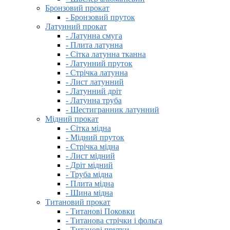
Бронзовий прокат
- Бронзовий пруток
Латунний прокат
- Латунна смуга
- Плита латунна
- Сітка латунна тканна
- Латунний пруток
- Стрічка латунна
- Лист латунний
- Латунний дріт
- Латунна труба
- Шестигранник латунний
Мідний прокат
- Сітка мідна
- Мідний пруток
- Стрічка мідна
- Лист мідний
- Дріт мідний
- Труба мідна
- Плита мідна
- Шина мідна
Титановий прокат
- Титанові Поковки
- Титанова стрічки і фольга
- Титанові прутки