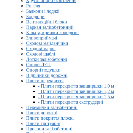
Круглі опори освітлення
Ригеля
Балкони і лоджії
Бордюри
Вентиляційні блоки
Паркан залізобетонний
Кільця, кришки колодязні
Зливоприймачі
Сходові майданчики
Сходові марші
Сходові щаблі
Лотки залізобетонні
Опори ЛЕП
Опорні подушки
Відбійники дорожні
Плити перекриття
- Плити перекриття завширшки 1,0 м
- Плити перекриття завширшки 1,2 м
- Плити перекриття завширшки 1,5 м
- Плити перекриття екструдерні
Перемички залізобетонні
Плити дорожні
Плити покриття плоскі
Плити тротуарні
Прогони залізобетонні