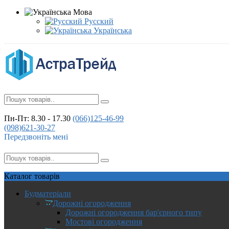
Мова
Русский
Українська
Пн-Пт: 8.30 - 17.30
(066)
125-46-99
(098)
621-30-27
Передзвоніть мені
Каталог
товарів
Будматеріали
Дорожні огородження
Дорожні огородження бар'єрного типу
Мостові огородження