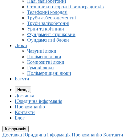
Палі залізобетонні
Стовпчики огорожі і виноградників
Телефонні колодязі
Труби азбестоцементні
Труби залізобетонні
Урни та квітники
Фундамент стрічковий
Фундаментні блоки
Люки
Чавунні люки
Полімерні люки
Композитні люки
Гумові люки
Полімерпіщані люки
Батути
Назад
Доставка
Юридична інформація
Про компанію
Контакти
Блог
Інформація
Доставка
Юридична інформація
Про компанію
Контакти