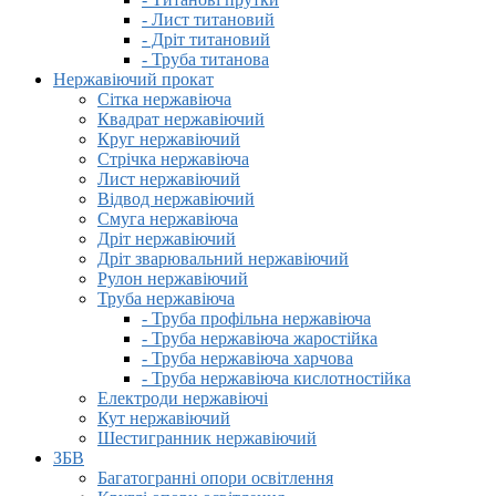
- Лист титановий
- Дріт титановий
- Труба титанова
Нержавіючий прокат
Сітка нержавіюча
Квадрат нержавіючий
Круг нержавіючий
Стрічка нержавіюча
Лист нержавіючий
Відвод нержавіючий
Смуга нержавіюча
Дріт нержавіючий
Дріт зварювальний нержавіючий
Рулон нержавіючий
Труба нержавіюча
- Труба профільна нержавіюча
- Труба нержавіюча жаростійка
- Труба нержавіюча харчова
- Труба нержавіюча кислотностійка
Електроди нержавіючі
Кут нержавіючий
Шестигранник нержавіючий
ЗБВ
Багатогранні опори освітлення