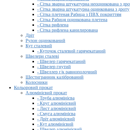
- Сітка зварна штукатурна неоцинкована з дро
- Сітка зварна штукатурна оцинкована з дроту
- Сітка плетеная Рабица з ПВХ покриттям
- Сітка Рабиця оцинкована плетена
- Сітка рифлена
- Сітка рифлена канилирована
Дріт
Рулон оцинкований
Кут сталевий
- Куточок сталевий гарячекатаний
Швелери сталеві
- Швелер гарячекатаний
- Швелер гнутий
- Швеллер г/к равнополочний
Шестигранник калібрований
Колосники
Кольоровий прокат
Алюмінієвий прокат
- Труба алюмінієва
- Круг алюмінієвий
- Лист алюмінієвий
- Смуга алюмінієва
- Дріт алюмінієвий
- Кут алюмінієвий
- Швелер алюмінієвий