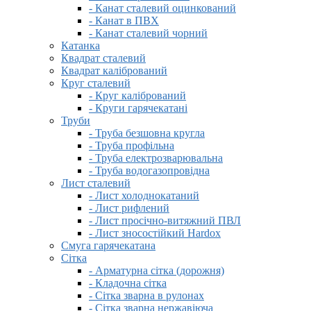
- Канат сталевий оцинкований
- Канат в ПВХ
- Канат сталевий чорний
Катанка
Квадрат сталевий
Квадрат калібрований
Круг сталевий
- Круг калібрований
- Круги гарячекатані
Труби
- Труба безшовна кругла
- Труба профільна
- Труба електрозварювальна
- Труба водогазопровідна
Лист сталевий
- Лист холоднокатаний
- Лист рифлений
- Лист просічно-витяжний ПВЛ
- Лист зносостійкий Hardox
Смуга гарячекатана
Сітка
- Арматурна сітка (дорожня)
- Кладочна сітка
- Сітка зварна в рулонах
- Сітка зварна нержавіюча