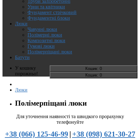
Труби залізобетонні
Урни та квітники
Фундамент стрічковий
Фундаментні блоки
Люки
Чавунні люки
Полімерні люки
Композитні люки
Гумові люки
Полімерпіщані люки
Батути
У кошику
Кошик
: 0
порожньо!
Кошик
: 0
Люки
Полімерпіщані люки
Для уточнення наявності та швидкого прорахунку
телефонуйте
+38 (066) 125-46-99
|
+38 (098) 621-30-27