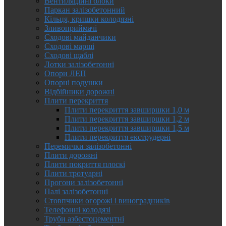
Вентиляційні блоки
Паркан залізобетонний
Кільця, кришки колодязні
Зливоприймачі
Сходові майданчики
Сходові марші
Сходові щаблі
Лотки залізобетонні
Опори ЛЕП
Опорні подушки
Відбійники дорожні
Плити перекриття
Плити перекриття завширшки 1,0 м
Плити перекриття завширшки 1,2 м
Плити перекриття завширшки 1,5 м
Плити перекриття екструдерні
Перемички залізобетонні
Плити дорожні
Плити покриття плоскі
Плити тротуарні
Прогони залізобетонні
Палі залізобетонні
Стовпчики огорожі і виноградників
Телефонні колодязі
Труби азбестоцементні