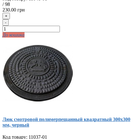
/
98
230.00 грн
+
-
До кошика
Люк смотровой полимерпещанный квадратный 300х300
мм, черный
Код товару:
11037-01