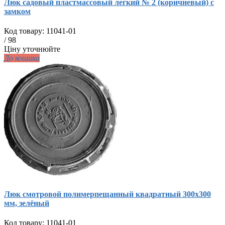
Люк садовый пластмассовый легкий № 2 (коричневый) с
замком
Код товару:
11041-01
/
98
Ціну уточнюйте
До кошика
Люк смотровой полимерпещанный квадратный 300х300
мм, зелёный
Код товару:
11041-01