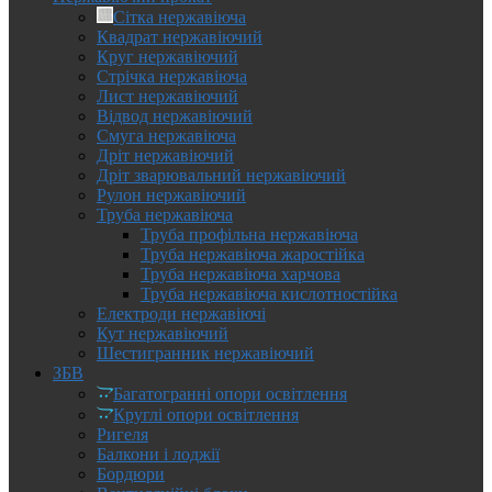
Сітка нержавіюча
Квадрат нержавіючий
Круг нержавіючий
Стрічка нержавіюча
Лист нержавіючий
Відвод нержавіючий
Смуга нержавіюча
Дріт нержавіючий
Дріт зварювальний нержавіючий
Рулон нержавіючий
Труба нержавіюча
Труба профільна нержавіюча
Труба нержавіюча жаростійка
Труба нержавіюча харчова
Труба нержавіюча кислотностійка
Електроди нержавіючі
Кут нержавіючий
Шестигранник нержавіючий
ЗБВ
Багатогранні опори освітлення
Круглі опори освітлення
Ригеля
Балкони і лоджії
Бордюри