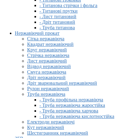
- Титанова стрічки і фольга
- Титанові прутки
- Лист титановий
- Дріт титановий
- Труба титанова
Нержавіючий прокат
Сітка нержавіюча
Квадрат нержавіючий
Круг нержавіючий
Стрічка нержавіюча
Лист нержавіючий
Відвод нержавіючий
Смуга нержавіюча
Дріт нержавіючий
Дріт зварювальний нержавіючий
Рулон нержавіючий
Труба нержавіюча
- Труба профільна нержавіюча
- Труба нержавіюча жаростійка
- Труба нержавіюча харчова
- Труба нержавіюча кислотностійка
Електроди нержавіючі
Кут нержавіючий
Шестигранник нержавіючий