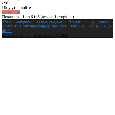
/
98
Ціну уточнюйте
До кошика
Показано з 1 по 6 із 6 (всього 1 сторінок)
Умови повернення та відшкодування
Юридична інформація
Контакти
Політика конфіденційності
(098) 621 30-27
(066) 125
46-99
astratrade.com.ua - АстраТрейд © 2026