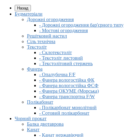
Назад
Будматеріали
Дорожні огородження
- Дорожні огородження бар'єрного типу
- Мостові огородження
Решітковий настил
Сіль технічна
Текстоліт
- Склотекстоліт
- Текстоліт листовий
- Текстолітовий стержень
Фанера
- Опалубочна F/F
- Фанера вологостійка ФК
- Фанера вологостійка ФСФ
- Фанера ОКУМЕ (Морська)
- Фанера транспортна F/W
Полікабонат
- Полікарбонат монолітний
- Сотовий полікарбонат
Чорний прокат
Балка двотаврова
Канат
- Канат нержавіючий