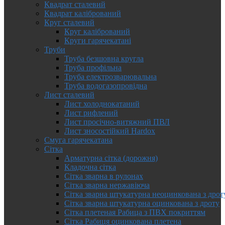
Квадрат сталевий
Квадрат калібрований
Круг сталевий
Круг калібрований
Круги гарячекатані
Труби
Труба безшовна кругла
Труба профільна
Труба електрозварювальна
Труба водогазопровідна
Лист сталевий
Лист холоднокатаний
Лист рифлений
Лист просічно-витяжний ПВЛ
Лист зносостійкий Hardox
Смуга гарячекатана
Сітка
Арматурна сітка (дорожня)
Кладочна сітка
Сітка зварна в рулонах
Сітка зварна нержавіюча
Сітка зварна штукатурна неоцинкована з дрот
Сітка зварна штукатурна оцинкована з дроту
Сітка плетеная Рабица з ПВХ покриттям
Сітка Рабиця оцинкована плетена