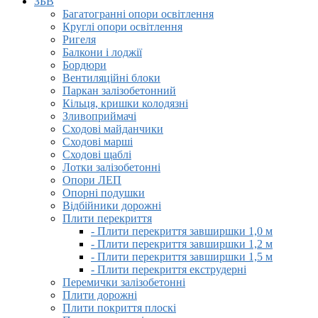
ЗБВ
Багатогранні опори освітлення
Круглі опори освітлення
Ригеля
Балкони і лоджії
Бордюри
Вентиляційні блоки
Паркан залізобетонний
Кільця, кришки колодязні
Зливоприймачі
Сходові майданчики
Сходові марші
Сходові щаблі
Лотки залізобетонні
Опори ЛЕП
Опорні подушки
Відбійники дорожні
Плити перекриття
- Плити перекриття завширшки 1,0 м
- Плити перекриття завширшки 1,2 м
- Плити перекриття завширшки 1,5 м
- Плити перекриття екструдерні
Перемички залізобетонні
Плити дорожні
Плити покриття плоскі