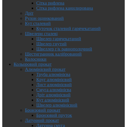
Сітка рифлена
Сітка рифлена канилирована
Дріт
Рулон оцинкований
Кут сталевий
Куточок сталевий гарячекатаний
Швелери сталеві
Швелер гарячекатаний
Швелер гнутий
Швеллер г/к равнополочний
Шестигранник калібрований
Колосники
Кольоровий прокат
Алюмінієвий прокат
Труба алюмінієва
Круг алюмінієвий
Лист алюмінієвий
Смуга алюмінієва
Дріт алюмінієвий
Кут алюмінієвий
Швелер алюмінієвий
Бронзовий прокат
Бронзовий пруток
Латунний прокат
Латунна смуга