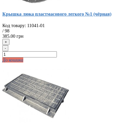
Крышка люка пластмасового легкого №1 (чёрная)
Код товару:
11041-01
/
98
385.00 грн
+
-
До кошика