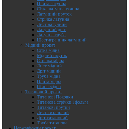
Плита латунна
Сітка латунна тканна
Латунний пруток
Стрічка латунна
Лист латунний
Латунний дріт
Латунна труба
Шестигранник латунний
Мідний прокат
Сітка мідна
Мідний пруток
Стрічка мідна
Лист мідний
Дріт мідний
Труба мідна
Плита мідна
Шина мідна
Титановий прокат
Титанові Поковки
Титанова стрічки і фольга
Титанові прутки
Лист титановий
Дріт титановий
Труба титанова
Нержавіючий прокат