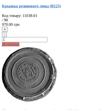
Крышка резинового люка (В125)
Код товару:
11038-01
/
98
970.00 грн
+
-
До кошика