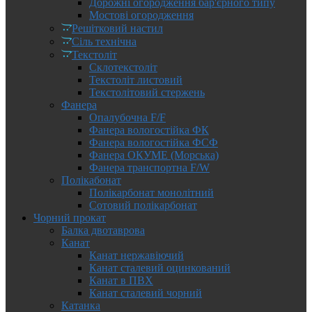
Дорожні огородження бар'єрного типу
Мостові огородження
Решітковий настил
Сіль технічна
Текстоліт
Склотекстоліт
Текстоліт листовий
Текстолітовий стержень
Фанера
Опалубочна F/F
Фанера вологостійка ФК
Фанера вологостійка ФСФ
Фанера ОКУМЕ (Морська)
Фанера транспортна F/W
Полікабонат
Полікарбонат монолітний
Сотовий полікарбонат
Чорний прокат
Балка двотаврова
Канат
Канат нержавіючий
Канат сталевий оцинкований
Канат в ПВХ
Канат сталевий чорний
Катанка