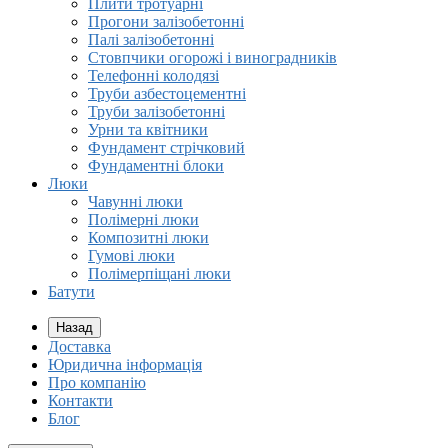
Плити тротуарні
Прогони залізобетонні
Палі залізобетонні
Стовпчики огорожі і виноградників
Телефонні колодязі
Труби азбестоцементні
Труби залізобетонні
Урни та квітники
Фундамент стрічковий
Фундаментні блоки
Люки
Чавунні люки
Полімерні люки
Композитні люки
Гумові люки
Полімерпіщані люки
Батути
Назад
Доставка
Юридична інформація
Про компанію
Контакти
Блог