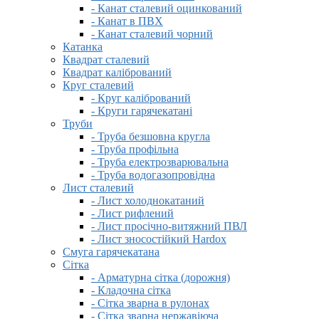
- Канат сталевий оцинкований
- Канат в ПВХ
- Канат сталевий чорний
Катанка
Квадрат сталевий
Квадрат калібрований
Круг сталевий
- Круг калібрований
- Круги гарячекатані
Труби
- Труба безшовна кругла
- Труба профільна
- Труба електрозварювальна
- Труба водогазопровідна
Лист сталевий
- Лист холоднокатаний
- Лист рифлений
- Лист просічно-витяжний ПВЛ
- Лист зносостійкий Hardox
Смуга гарячекатана
Сітка
- Арматурна сітка (дорожня)
- Кладочна сітка
- Сітка зварна в рулонах
- Сітка зварна нержавіюча