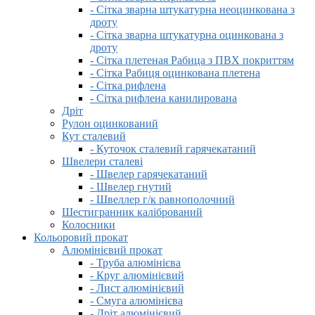
- Сітка зварна штукатурна неоцинкована з
дроту
- Сітка зварна штукатурна оцинкована з
дроту
- Сітка плетеная Рабица з ПВХ покриттям
- Сітка Рабиця оцинкована плетена
- Сітка рифлена
- Сітка рифлена канилирована
Дріт
Рулон оцинкований
Кут сталевий
- Куточок сталевий гарячекатаний
Швелери сталеві
- Швелер гарячекатаний
- Швелер гнутий
- Швеллер г/к равнополочний
Шестигранник калібрований
Колосники
Кольоровий прокат
Алюмінієвий прокат
- Труба алюмінієва
- Круг алюмінієвий
- Лист алюмінієвий
- Смуга алюмінієва
- Дріт алюмінієвий