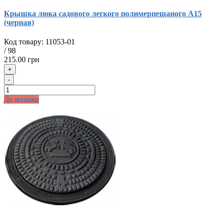
Крышка люка садового легкого полимерпещаного А15
(черная)
Код товару:
11053-01
/
98
215.00 грн
+
-
До кошика