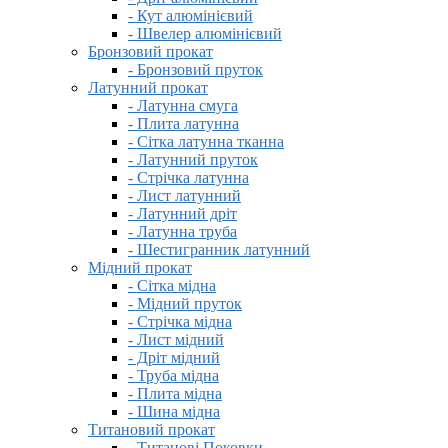
- Кут алюмінієвий
- Швелер алюмінієвий
Бронзовий прокат
- Бронзовий пруток
Латунний прокат
- Латунна смуга
- Плита латунна
- Сітка латунна тканна
- Латунний пруток
- Стрічка латунна
- Лист латунний
- Латунний дріт
- Латунна труба
- Шестигранник латунний
Мідний прокат
- Сітка мідна
- Мідний пруток
- Стрічка мідна
- Лист мідний
- Дріт мідний
- Труба мідна
- Плита мідна
- Шина мідна
Титановий прокат
- Титанові Поковки