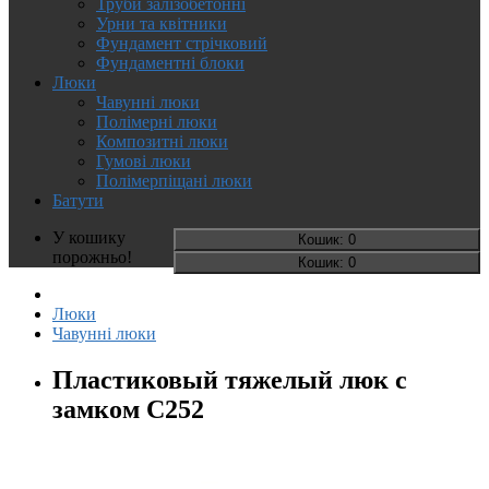
Труби залізобетонні
Урни та квітники
Фундамент стрічковий
Фундаментні блоки
Люки
Чавунні люки
Полімерні люки
Композитні люки
Гумові люки
Полімерпіщані люки
Батути
У кошику
Кошик
: 0
порожньо!
Кошик
: 0
Люки
Чавунні люки
Пластиковый тяжелый люк с
замком С252