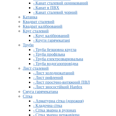
- Канат сталевий оцинкований
- Канат в ПВХ
- Канат сталевий чорний
Катанка
Квадрат сталевий
Квадрат калібрований
Круг сталевий
- Круг калібрований
- Круги гарячекатані
Труби
- Труба безшовна кругла
- Труба профільна
- Труба електрозварювальна
- Труба водогазопровідна
Лист сталевий
- Лист холоднокатаний
- Лист рифлений
- Лист просічно-витяжний ПВЛ
- Лист зносостійкий Hardox
Смуга гарячекатана
Сітка
- Арматурна сітка (дорожня)
- Кладочна сітка
- Сітка зварна в рулонах
- Сітка зварна нержавіюча