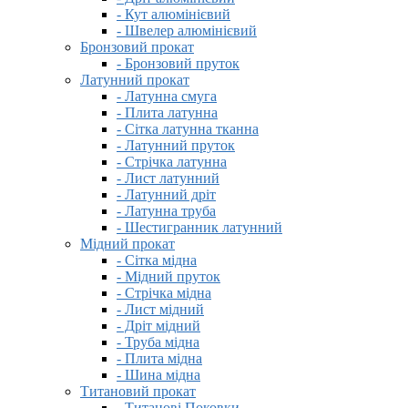
- Кут алюмінієвий
- Швелер алюмінієвий
Бронзовий прокат
- Бронзовий пруток
Латунний прокат
- Латунна смуга
- Плита латунна
- Сітка латунна тканна
- Латунний пруток
- Стрічка латунна
- Лист латунний
- Латунний дріт
- Латунна труба
- Шестигранник латунний
Мідний прокат
- Сітка мідна
- Мідний пруток
- Стрічка мідна
- Лист мідний
- Дріт мідний
- Труба мідна
- Плита мідна
- Шина мідна
Титановий прокат
- Титанові Поковки