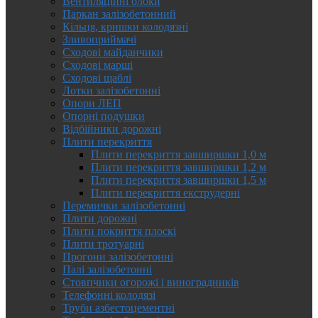
Вентиляційні блоки
Паркан залізобетонний
Кільця, кришки колодязні
Зливоприймачі
Сходові майданчики
Сходові марші
Сходові щаблі
Лотки залізобетонні
Опори ЛЕП
Опорні подушки
Відбійники дорожні
Плити перекриття
Плити перекриття завширшки 1,0 м
Плити перекриття завширшки 1,2 м
Плити перекриття завширшки 1,5 м
Плити перекриття екструдерні
Перемички залізобетонні
Плити дорожні
Плити покриття плоскі
Плити тротуарні
Прогони залізобетонні
Палі залізобетонні
Стовпчики огорожі і виноградників
Телефонні колодязі
Труби азбестоцементні