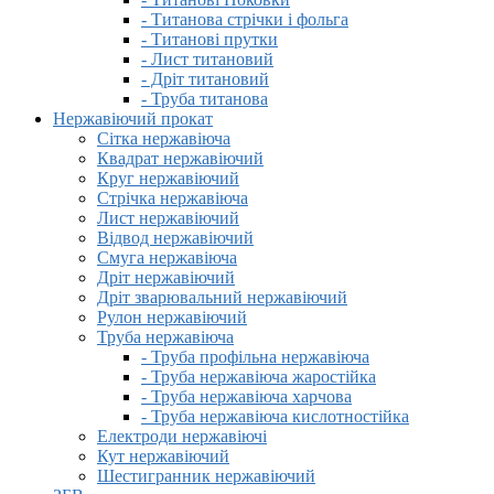
- Титанова стрічки і фольга
- Титанові прутки
- Лист титановий
- Дріт титановий
- Труба титанова
Нержавіючий прокат
Сітка нержавіюча
Квадрат нержавіючий
Круг нержавіючий
Стрічка нержавіюча
Лист нержавіючий
Відвод нержавіючий
Смуга нержавіюча
Дріт нержавіючий
Дріт зварювальний нержавіючий
Рулон нержавіючий
Труба нержавіюча
- Труба профільна нержавіюча
- Труба нержавіюча жаростійка
- Труба нержавіюча харчова
- Труба нержавіюча кислотностійка
Електроди нержавіючі
Кут нержавіючий
Шестигранник нержавіючий