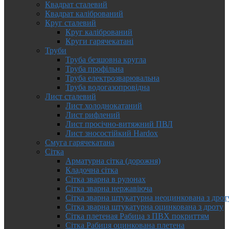
Квадрат сталевий
Квадрат калібрований
Круг сталевий
Круг калібрований
Круги гарячекатані
Труби
Труба безшовна кругла
Труба профільна
Труба електрозварювальна
Труба водогазопровідна
Лист сталевий
Лист холоднокатаний
Лист рифлений
Лист просічно-витяжний ПВЛ
Лист зносостійкий Hardox
Смуга гарячекатана
Сітка
Арматурна сітка (дорожня)
Кладочна сітка
Сітка зварна в рулонах
Сітка зварна нержавіюча
Сітка зварна штукатурна неоцинкована з дрот
Сітка зварна штукатурна оцинкована з дроту
Сітка плетеная Рабица з ПВХ покриттям
Сітка Рабиця оцинкована плетена