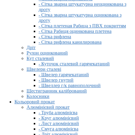
- Сітка зварна штукатурна неоцинкована з
дроту
- Сітка зварна штукатурна оцинкована з
дроту
- Сітка плетеная Рабица з ПВХ покриттям
- Сітка Рабиця оцинкована плетена
- Сітка рифлена
- Сітка рифлена канилирована
Дріт
Рулон оцинкований
Кут сталевий
- Куточок сталевий гарячекатаний
Швелери сталеві
- Швелер гарячекатаний
- Швелер гнутий
- Швеллер г/к равнополочний
Шестигранник калібрований
Колосники
Кольоровий прокат
Алюмінієвий прокат
- Труба алюмінієва
- Круг алюмінієвий
- Лист алюмінієвий
- Смуга алюмінієва
- Дріт алюмінієвий