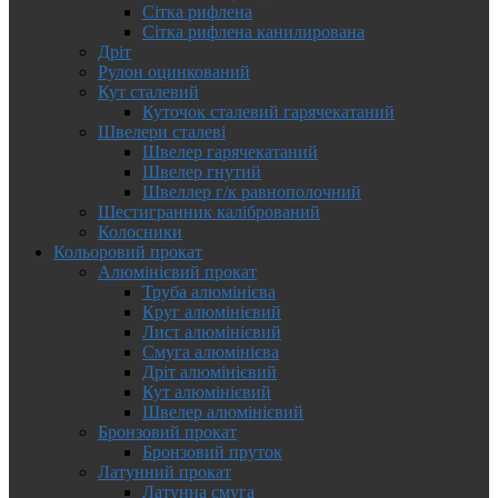
Сітка рифлена
Сітка рифлена канилирована
Дріт
Рулон оцинкований
Кут сталевий
Куточок сталевий гарячекатаний
Швелери сталеві
Швелер гарячекатаний
Швелер гнутий
Швеллер г/к равнополочний
Шестигранник калібрований
Колосники
Кольоровий прокат
Алюмінієвий прокат
Труба алюмінієва
Круг алюмінієвий
Лист алюмінієвий
Смуга алюмінієва
Дріт алюмінієвий
Кут алюмінієвий
Швелер алюмінієвий
Бронзовий прокат
Бронзовий пруток
Латунний прокат
Латунна смуга