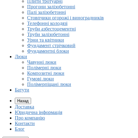
Плити тротуарні
Прогони залізобетонні
Палі залізобетонні
Стовпчики огорожі і виноградників
Телефонні колодязі
Труби азбестоцементні
Труби залізобетонні
Урни та квітники
Фундамент стрічковий
Фундаментні блоки
Люки
Чавунні люки
Полімерні люки
Композитні люки
Гумові люки
Полімерпіщані люки
Батути
Назад
Доставка
Юридична інформація
Про компанію
Контакти
Блог