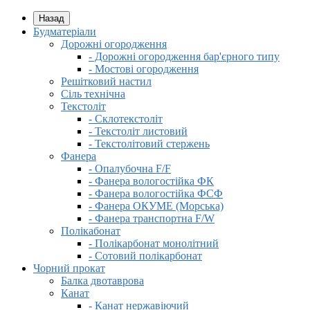
Назад
Будматеріали
Дорожні огородження
- Дорожні огородження бар'єрного типу
- Мостові огородження
Решітковий настил
Сіль технічна
Текстоліт
- Склотекстоліт
- Текстоліт листовий
- Текстолітовий стержень
Фанера
- Опалубочна F/F
- Фанера вологостійка ФК
- Фанера вологостійка ФСФ
- Фанера ОКУМЕ (Морська)
- Фанера транспортна F/W
Полікабонат
- Полікарбонат монолітний
- Сотовий полікарбонат
Чорний прокат
Балка двотаврова
Канат
- Канат нержавіючий