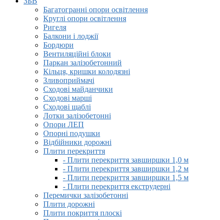
ЗБВ
Багатогранні опори освітлення
Круглі опори освітлення
Ригеля
Балкони і лоджії
Бордюри
Вентиляційні блоки
Паркан залізобетонний
Кільця, кришки колодязні
Зливоприймачі
Сходові майданчики
Сходові марші
Сходові щаблі
Лотки залізобетонні
Опори ЛЕП
Опорні подушки
Відбійники дорожні
Плити перекриття
- Плити перекриття завширшки 1,0 м
- Плити перекриття завширшки 1,2 м
- Плити перекриття завширшки 1,5 м
- Плити перекриття екструдерні
Перемички залізобетонні
Плити дорожні
Плити покриття плоскі