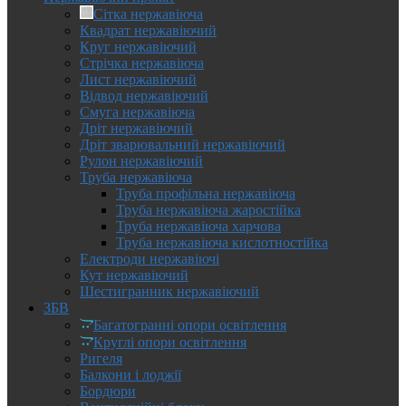
Сітка нержавіюча
Квадрат нержавіючий
Круг нержавіючий
Стрічка нержавіюча
Лист нержавіючий
Відвод нержавіючий
Смуга нержавіюча
Дріт нержавіючий
Дріт зварювальний нержавіючий
Рулон нержавіючий
Труба нержавіюча
Труба профільна нержавіюча
Труба нержавіюча жаростійка
Труба нержавіюча харчова
Труба нержавіюча кислотностійка
Електроди нержавіючі
Кут нержавіючий
Шестигранник нержавіючий
ЗБВ
Багатогранні опори освітлення
Круглі опори освітлення
Ригеля
Балкони і лоджії
Бордюри