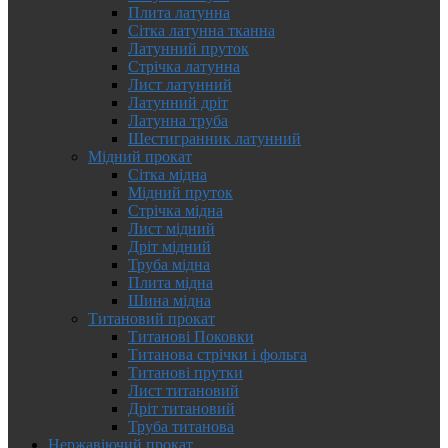
Плита латунна
Сітка латунна тканна
Латунний пруток
Стрічка латунна
Лист латунний
Латунний дріт
Латунна труба
Шестигранник латунний
Мідний прокат
Сітка мідна
Мідний пруток
Стрічка мідна
Лист мідний
Дріт мідний
Труба мідна
Плита мідна
Шина мідна
Титановий прокат
Титанові Поковки
Титанова стрічки і фольга
Титанові прутки
Лист титановий
Дріт титановий
Труба титанова
Нержавіючий прокат