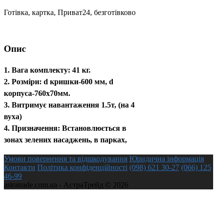
Готівка, картка, Приват24, безготівково
Опис
1. Вага комплекту: 41 кг.
2. Розміри: d кришки-600 мм, d
корпуса-760х70мм.
3. Витримує навантаження 1.5т, (на 4
вуха)
4. Призначення: Встановлюється в
зонах зелених насаджень, в парках,
скверах, на тротуарах для накриття
Умови повернення та відшкодування
Юридична інформація
оглядових колодязів каналізації та
Контакти
Політика конфіденційності
(098) 621 30-27
(066) 125
септиків. Є можливість встановлення
46-99
astratrade.com.ua - АстраТрейд © 2026
замикаючого пристрою.х, скверах, на
тротуарах для накриття оглядових
колодязів каналізації та септиків. Є