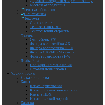
Дорожні огородження бар'єрного типу
Мостові огородження
Решітковий настил
Сіль технічна
Текстоліт
Склотекстоліт
Текстоліт листовий
Текстолітовий стержень
Фанера
Опалубочна F/F
Фанера вологостійка ФК
Фанера вологостійка ФСФ
Фанера ОКУМЕ (Морська)
Фанера транспортна F/W
Полікабонат
Полікарбонат монолітний
Сотовий полікарбонат
Чорний прокат
Балка двотаврова
Канат
Канат нержавіючий
Канат сталевий оцинкований
Канат в ПВХ
Канат сталевий чорний
Катанка