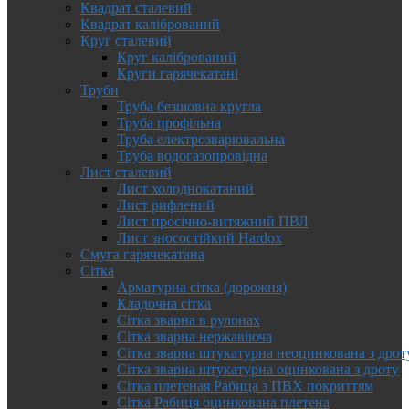
Квадрат сталевий
Квадрат калібрований
Круг сталевий
Круг калібрований
Круги гарячекатані
Труби
Труба безшовна кругла
Труба профільна
Труба електрозварювальна
Труба водогазопровідна
Лист сталевий
Лист холоднокатаний
Лист рифлений
Лист просічно-витяжний ПВЛ
Лист зносостійкий Hardox
Смуга гарячекатана
Сітка
Арматурна сітка (дорожня)
Кладочна сітка
Сітка зварна в рулонах
Сітка зварна нержавіюча
Сітка зварна штукатурна неоцинкована з дрот
Сітка зварна штукатурна оцинкована з дроту
Сітка плетеная Рабица з ПВХ покриттям
Сітка Рабиця оцинкована плетена