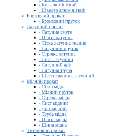
- Кут алюмінієвий
- Швелер алюмінієвий
Бронзовий прокат
- Бронзовий пруток
Латунний прокат
- Латунна смуга
- Плита латунна
- Сітка латунна тканна
- Латунний пруток
- Стрічка латунна
- Лист латунний
- Латунний дріт
- Латунна труба
- Шестигранник латунний
Мідний прокат
- Сітка мідна
- Мідний пруток
- Стрічка мідна
- Лист мідний
- Дріт мідний
- Труба мідна
- Плита мідна
- Шина мідна
Титановий прокат
- Титанові Поковки