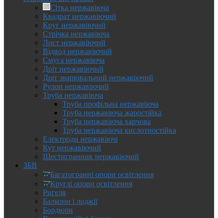
Сітка нержавіюча
Квадрат нержавіючий
Круг нержавіючий
Стрічка нержавіюча
Лист нержавіючий
Відвод нержавіючий
Смуга нержавіюча
Дріт нержавіючий
Дріт зварювальний нержавіючий
Рулон нержавіючий
Труба нержавіюча
Труба профільна нержавіюча
Труба нержавіюча жаростійка
Труба нержавіюча харчова
Труба нержавіюча кислотностійка
Електроди нержавіючі
Кут нержавіючий
Шестигранник нержавіючий
ЗБВ
Багатогранні опори освітлення
Круглі опори освітлення
Ригеля
Балкони і лоджії
Бордюри