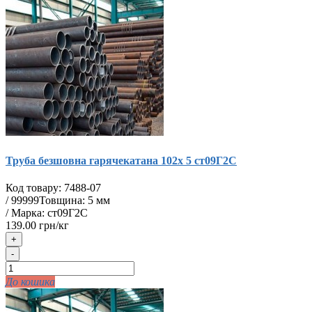
Труба безшовна гарячекатана 102х 5 ст09Г2С
Код товару:
7488-07
/
99999
Товщина: 5 мм
/ Марка: ст09Г2С
139.00 грн/кг
+
-
До кошика