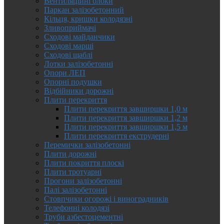
Вентиляційні блоки
Паркан залізобетонний
Кільця, кришки колодязні
Зливоприймачі
Сходові майданчики
Сходові марші
Сходові щаблі
Лотки залізобетонні
Опори ЛЕП
Опорні подушки
Відбійники дорожні
Плити перекриття
Плити перекриття завширшки 1,0 м
Плити перекриття завширшки 1,2 м
Плити перекриття завширшки 1,5 м
Плити перекриття екструдерні
Перемички залізобетонні
Плити дорожні
Плити покриття плоскі
Плити тротуарні
Прогони залізобетонні
Палі залізобетонні
Стовпчики огорожі і виноградників
Телефонні колодязі
Труби азбестоцементні