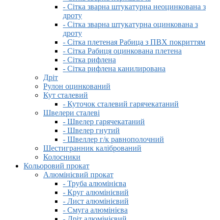
- Сітка зварна штукатурна неоцинкована з
дроту
- Сітка зварна штукатурна оцинкована з
дроту
- Сітка плетеная Рабица з ПВХ покриттям
- Сітка Рабиця оцинкована плетена
- Сітка рифлена
- Сітка рифлена канилирована
Дріт
Рулон оцинкований
Кут сталевий
- Куточок сталевий гарячекатаний
Швелери сталеві
- Швелер гарячекатаний
- Швелер гнутий
- Швеллер г/к равнополочний
Шестигранник калібрований
Колосники
Кольоровий прокат
Алюмінієвий прокат
- Труба алюмінієва
- Круг алюмінієвий
- Лист алюмінієвий
- Смуга алюмінієва
- Дріт алюмінієвий