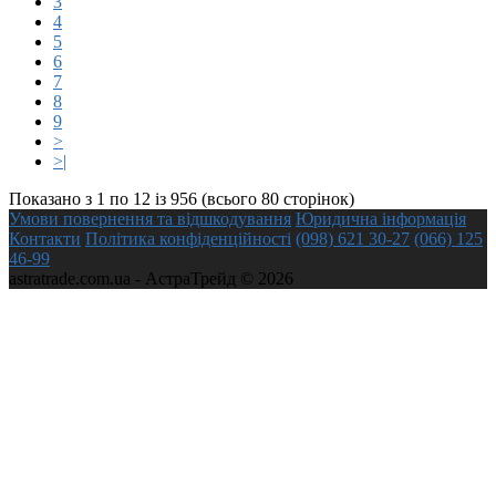
3
4
5
6
7
8
9
>
>|
Показано з 1 по 12 із 956 (всього 80 сторінок)
Умови повернення та відшкодування
Юридична інформація
Контакти
Політика конфіденційності
(098) 621 30-27
(066) 125
46-99
astratrade.com.ua - АстраТрейд © 2026