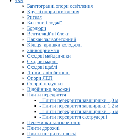
ЗБВ
Багатогранні опори освітлення
Круглі опори освітлення
Ригеля
Балкони і лоджії
Бордюри
Вентиляційні блоки
Паркан залізобетонний
Кільця, кришки колодязні
Зливоприймачі
Сходові майданчики
Сходові марші
Сходові щаблі
Лотки залізобетонні
Опори ЛЕП
Опорні подушки
Відбійники дорожні
Плити перекриття
- Плити перекриття завширшки 1,0 м
- Плити перекриття завширшки 1,2 м
- Плити перекриття завширшки 1,5 м
- Плити перекриття екструдерні
Перемички залізобетонні
Плити дорожні
Плити покриття плоскі