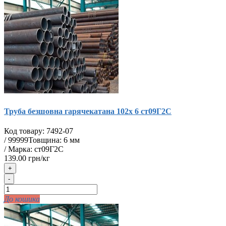
Труба безшовна гарячекатана 102х 6 ст09Г2С
Код товару:
7492-07
/
99999
Товщина: 6 мм
/ Марка: ст09Г2С
139.00 грн/кг
+
-
До кошика