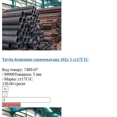
Труба безшовна гарячекатана 102х 5 ст17Г1С
Код товару:
7489-07
/
99999
Товщина: 5 мм
/ Марка: ст17Г1С
139.00 грн/кг
+
-
До кошика