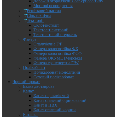
Дорожні огородження бар'єрного типу
Мостові огородження
Решітковий настил
Сіль технічна
Текстоліт
Склотекстоліт
Текстоліт листовий
Текстолітовий стержень
Фанера
Опалубочна F/F
Фанера вологостійка ФК
Фанера вологостійка ФСФ
Фанера ОКУМЕ (Морська)
Фанера транспортна F/W
Полікабонат
Полікарбонат монолітний
Сотовий полікарбонат
Чорний прокат
Балка двотаврова
Канат
Канат нержавіючий
Канат сталевий оцинкований
Канат в ПВХ
Канат сталевий чорний
Катанка