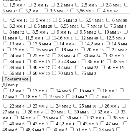
1,5 мм
2 мм
2,2 мм
2,5 мм
2,8 мм
4
12
4
9
1
3 мм
3,2 мм
3,5 мм
3,56 мм
4 мм
37
3
17
1
42
4,5 мм
5 мм
5,5 мм
5,54 мм
6 мм
12
55
12
1
68
6,3 мм
6,5 мм
6,55 мм
7 мм
7,5 мм
1
20
1
18
4
8 мм
8,5 мм
9 мм
9,5 мм
10 мм
72
2
19
2
57
11 мм
11,5 мм
11-16 мм
12 мм
12,5 мм
9
1
1
49
3
13 мм
13,5 мм
14 мм
14,2 мм
14,5 мм
7
4
45
1
15 мм
16 мм
18 мм
20 мм
22 мм
1
3
49
33
36
21
24 мм
25 мм
28 мм
30 мм
32 мм
7
37
14
34
9
34 мм
35 мм
35-48 мм
36 мм
38 мм
1
10
1
10
1
39 мм
40 мм
42 мм
45 мм
50 мм
1
27
1
23
15
56 мм
60 мм
70 мм
75 мм
1
20
5
2
Показати усе
Діаметр
12 мм
13 мм
14 мм
15 мм
16 мм
3
1
5
3
3
17 мм
18 мм
19 мм
20 мм
21 мм
2
3
2
7
8
22 мм
23 мм
24 мм
25 мм
26 мм
4
2
2
10
2
27 мм
28 мм
29 мм
30 мм
32 мм
33
12
9
1
5
7
мм
34 мм
35 мм
36 мм
37 мм
38 мм
1
9
4
3
1
3
40 мм
42 мм
42,2 мм
45 мм
47 мм
6
9
1
8
1
48 мм
48,3 мм
50 мм
51 мм
53 мм
6
3
5
3
3