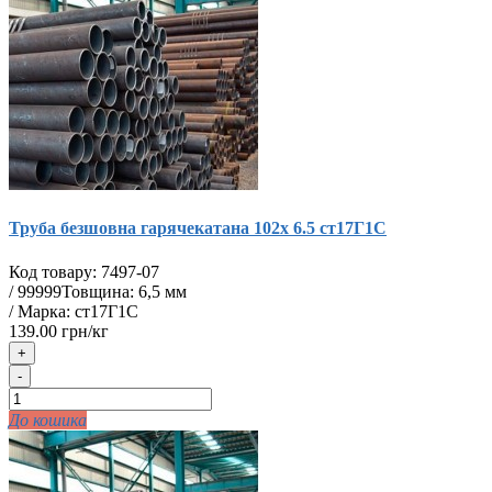
Труба безшовна гарячекатана 102х 6.5 ст17Г1С
Код товару:
7497-07
/
99999
Товщина: 6,5 мм
/ Марка: ст17Г1С
139.00 грн/кг
+
-
До кошика