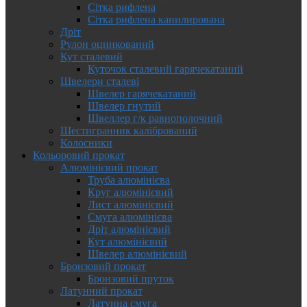
Сітка рифлена
Сітка рифлена канилирована
Дріт
Рулон оцинкований
Кут сталевий
Куточок сталевий гарячекатаний
Швелери сталеві
Швелер гарячекатаний
Швелер гнутий
Швеллер г/к равнополочний
Шестигранник калібрований
Колосники
Кольоровий прокат
Алюмінієвий прокат
Труба алюмінієва
Круг алюмінієвий
Лист алюмінієвий
Смуга алюмінієва
Дріт алюмінієвий
Кут алюмінієвий
Швелер алюмінієвий
Бронзовий прокат
Бронзовий пруток
Латунний прокат
Латунна смуга