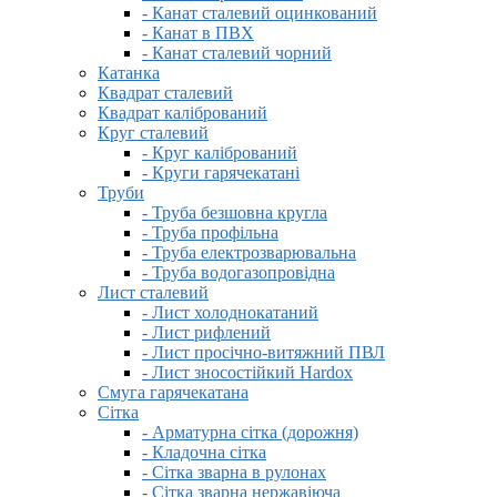
- Канат сталевий оцинкований
- Канат в ПВХ
- Канат сталевий чорний
Катанка
Квадрат сталевий
Квадрат калібрований
Круг сталевий
- Круг калібрований
- Круги гарячекатані
Труби
- Труба безшовна кругла
- Труба профільна
- Труба електрозварювальна
- Труба водогазопровідна
Лист сталевий
- Лист холоднокатаний
- Лист рифлений
- Лист просічно-витяжний ПВЛ
- Лист зносостійкий Hardox
Смуга гарячекатана
Сітка
- Арматурна сітка (дорожня)
- Кладочна сітка
- Сітка зварна в рулонах
- Сітка зварна нержавіюча