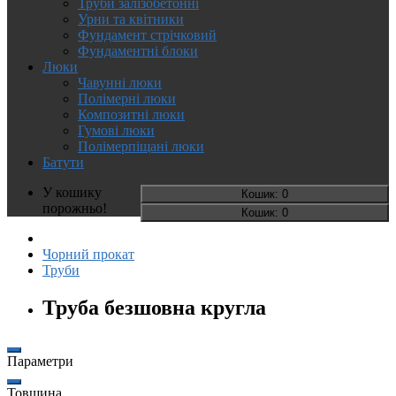
Труби залізобетонні
Урни та квітники
Фундамент стрічковий
Фундаментні блоки
Люки
Чавунні люки
Полімерні люки
Композитні люки
Гумові люки
Полімерпіщані люки
Батути
У кошику
Кошик
: 0
порожньо!
Кошик
: 0
Чорний прокат
Труби
Труба безшовна кругла
Параметри
Товщина