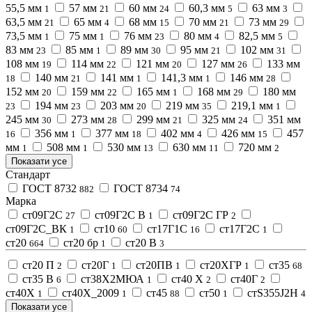
55,5 мм
57 мм
60 мм
60,3 мм
63 мм
1
21
24
5
3
63,5 мм
65 мм
68 мм
70 мм
73 мм
21
4
15
21
29
73,5 мм
75 мм
76 мм
80 мм
82,5 мм
1
1
23
4
5
83 мм
85 мм
89 мм
95 мм
102 мм
23
1
30
21
31
108 мм
114 мм
121 мм
127 мм
133 мм
19
22
20
26
140 мм
141 мм
141,3 мм
146 мм
18
21
1
1
28
152 мм
159 мм
165 мм
168 мм
180 мм
20
22
1
29
194 мм
203 мм
219 мм
219,1 мм
23
23
20
35
1
245 мм
273 мм
299 мм
325 мм
351 мм
30
28
21
24
356 мм
377 мм
402 мм
426 мм
457
16
1
18
4
15
мм
508 мм
530 мм
630 мм
720 мм
1
1
13
11
2
Показати усе
Стандарт
ГОСТ 8732
ГОСТ 8734
882
74
Марка
ст09Г2С
ст09Г2С В
ст09Г2С ГР
27
1
2
ст09Г2С_ВК
ст10
ст17Г1С
ст17Г2С
1
60
16
1
ст20
ст20 бр
ст20 В
664
1
3
ст20 П
ст20Г
ст20ПВ
ст20ХГР
ст35
2
1
1
1
68
ст35 В
ст38Х2МЮА
ст40 Х
ст40Г
6
1
2
2
ст40Х
ст40Х_2009
ст45
ст50
стS355J2H
1
1
88
1
4
Показати усе