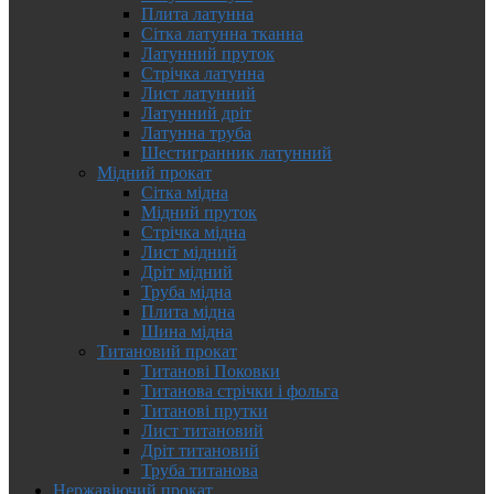
Плита латунна
Сітка латунна тканна
Латунний пруток
Стрічка латунна
Лист латунний
Латунний дріт
Латунна труба
Шестигранник латунний
Мідний прокат
Сітка мідна
Мідний пруток
Стрічка мідна
Лист мідний
Дріт мідний
Труба мідна
Плита мідна
Шина мідна
Титановий прокат
Титанові Поковки
Титанова стрічки і фольга
Титанові прутки
Лист титановий
Дріт титановий
Труба титанова
Нержавіючий прокат