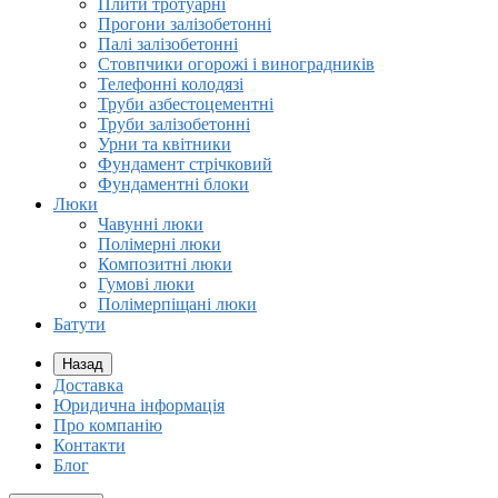
Плити тротуарні
Прогони залізобетонні
Палі залізобетонні
Стовпчики огорожі і виноградників
Телефонні колодязі
Труби азбестоцементні
Труби залізобетонні
Урни та квітники
Фундамент стрічковий
Фундаментні блоки
Люки
Чавунні люки
Полімерні люки
Композитні люки
Гумові люки
Полімерпіщані люки
Батути
Назад
Доставка
Юридична інформація
Про компанію
Контакти
Блог