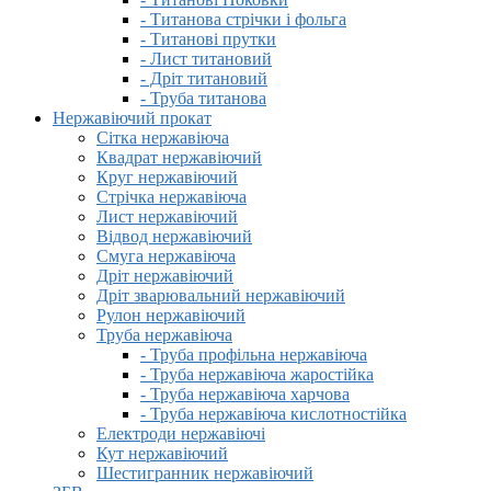
- Титанова стрічки і фольга
- Титанові прутки
- Лист титановий
- Дріт титановий
- Труба титанова
Нержавіючий прокат
Сітка нержавіюча
Квадрат нержавіючий
Круг нержавіючий
Стрічка нержавіюча
Лист нержавіючий
Відвод нержавіючий
Смуга нержавіюча
Дріт нержавіючий
Дріт зварювальний нержавіючий
Рулон нержавіючий
Труба нержавіюча
- Труба профільна нержавіюча
- Труба нержавіюча жаростійка
- Труба нержавіюча харчова
- Труба нержавіюча кислотностійка
Електроди нержавіючі
Кут нержавіючий
Шестигранник нержавіючий