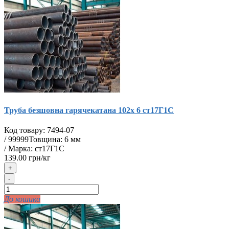
Труба безшовна гарячекатана 102х 6 ст17Г1С
Код товару:
7494-07
/
99999
Товщина: 6 мм
/ Марка: ст17Г1С
139.00 грн/кг
+
-
До кошика