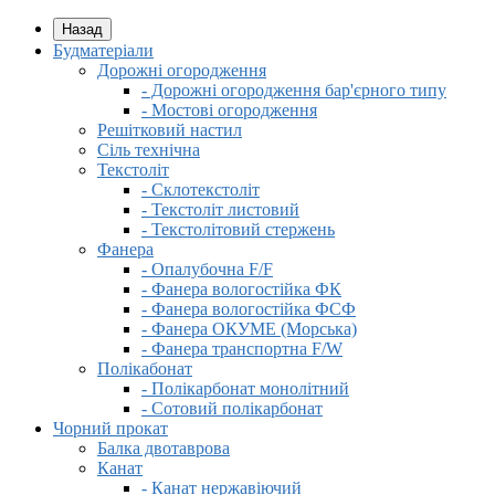
Назад
Будматеріали
Дорожні огородження
- Дорожні огородження бар'єрного типу
- Мостові огородження
Решітковий настил
Сіль технічна
Текстоліт
- Склотекстоліт
- Текстоліт листовий
- Текстолітовий стержень
Фанера
- Опалубочна F/F
- Фанера вологостійка ФК
- Фанера вологостійка ФСФ
- Фанера ОКУМЕ (Морська)
- Фанера транспортна F/W
Полікабонат
- Полікарбонат монолітний
- Сотовий полікарбонат
Чорний прокат
Балка двотаврова
Канат
- Канат нержавіючий