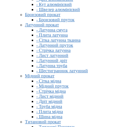
- Кут алюмінієвий
- Швелер алюмінієвий
Бронзовий прокат
- Бронзовий пруток
Латунний прокат
- Латунна смуга
- Плита латунна
- Сітка латунна тканна
- Латунний пруток
- Стрічка латунна
- Лист латунний
- Латунний дріт
- Латунна труба
- Шестигранник латунний
Мідний прокат
- Сітка мідна
- Мідний пруток
- Стрічка мідна
- Лист мідний
- Дріт мідний
- Труба мідна
- Плита мідна
- Шина мідна
Титановий прокат
- Титанові Поковки