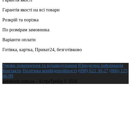
Гарантія якості на всі товари
Розкрій та порізка
По розмірам замовника
Варіанти оплати
Готівка, картка, Приват24, безготівково
Умови повернення та відшкодування
Юридична інформація
Контакти
Політика конфіденційності
(098) 621 30-27
(066) 125
46-99
astratrade.com.ua - АстраТрейд © 2026