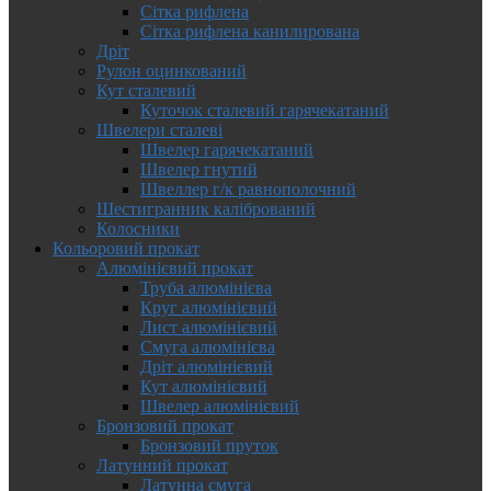
Сітка рифлена
Сітка рифлена канилирована
Дріт
Рулон оцинкований
Кут сталевий
Куточок сталевий гарячекатаний
Швелери сталеві
Швелер гарячекатаний
Швелер гнутий
Швеллер г/к равнополочний
Шестигранник калібрований
Колосники
Кольоровий прокат
Алюмінієвий прокат
Труба алюмінієва
Круг алюмінієвий
Лист алюмінієвий
Смуга алюмінієва
Дріт алюмінієвий
Кут алюмінієвий
Швелер алюмінієвий
Бронзовий прокат
Бронзовий пруток
Латунний прокат
Латунна смуга