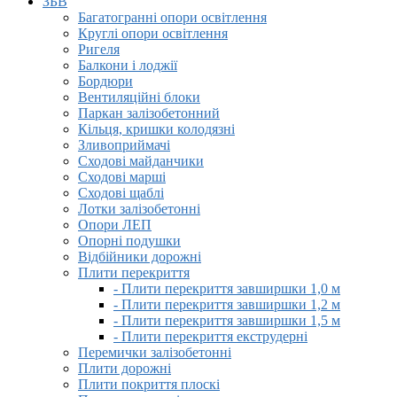
ЗБВ
Багатогранні опори освітлення
Круглі опори освітлення
Ригеля
Балкони і лоджії
Бордюри
Вентиляційні блоки
Паркан залізобетонний
Кільця, кришки колодязні
Зливоприймачі
Сходові майданчики
Сходові марші
Сходові щаблі
Лотки залізобетонні
Опори ЛЕП
Опорні подушки
Відбійники дорожні
Плити перекриття
- Плити перекриття завширшки 1,0 м
- Плити перекриття завширшки 1,2 м
- Плити перекриття завширшки 1,5 м
- Плити перекриття екструдерні
Перемички залізобетонні
Плити дорожні
Плити покриття плоскі