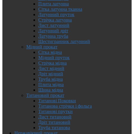
Плита латунна
Сітка латунна тканна
Латунний пруток
Стрічка латунна
Лист латунний
Латунний дріт
Латунна труба
Шестигранник латунний
Мідний прокат
Сітка мідна
Мідний пруток
Стрічка мідна
Лист мідний
Дріт мідний
Труба мідна
Плита мідна
Шина мідна
Титановий прокат
Титанові Поковки
Титанова стрічки і фольга
Титанові прутки
Лист титановий
Дріт титановий
Труба титанова
Нержавіючий прокат