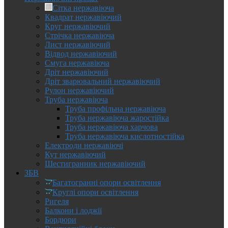
Сітка нержавіюча
Квадрат нержавіючий
Круг нержавіючий
Стрічка нержавіюча
Лист нержавіючий
Відвод нержавіючий
Смуга нержавіюча
Дріт нержавіючий
Дріт зварювальний нержавіючий
Рулон нержавіючий
Труба нержавіюча
Труба профільна нержавіюча
Труба нержавіюча жаростійка
Труба нержавіюча харчова
Труба нержавіюча кислотностійка
Електроди нержавіючі
Кут нержавіючий
Шестигранник нержавіючий
ЗБВ
Багатогранні опори освітлення
Круглі опори освітлення
Ригеля
Балкони і лоджії
Бордюри