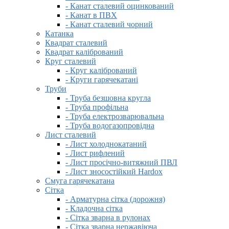
- Канат сталевий оцинкований
- Канат в ПВХ
- Канат сталевий чорний
Катанка
Квадрат сталевий
Квадрат калібрований
Круг сталевий
- Круг калібрований
- Круги гарячекатані
Труби
- Труба безшовна кругла
- Труба профільна
- Труба електрозварювальна
- Труба водогазопровідна
Лист сталевий
- Лист холоднокатаний
- Лист рифлений
- Лист просічно-витяжний ПВЛ
- Лист зносостійкий Hardox
Смуга гарячекатана
Сітка
- Арматурна сітка (дорожня)
- Кладочна сітка
- Сітка зварна в рулонах
- Сітка зварна нержавіюча