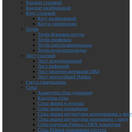
Квадрат сталевий
Квадрат калібрований
Круг сталевий
Круг калібрований
Круги гарячекатані
Труби
Труба безшовна кругла
Труба профільна
Труба електрозварювальна
Труба водогазопровідна
Лист сталевий
Лист холоднокатаний
Лист рифлений
Лист просічно-витяжний ПВЛ
Лист зносостійкий Hardox
Смуга гарячекатана
Сітка
Арматурна сітка (дорожня)
Кладочна сітка
Сітка зварна в рулонах
Сітка зварна нержавіюча
Сітка зварна штукатурна неоцинкована з дрот
Сітка зварна штукатурна оцинкована з дроту
Сітка плетеная Рабица з ПВХ покриттям
Сітка Рабиця оцинкована плетена