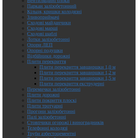
Вентиляційні блоки
Паркан залізобетонний
Кільця, кришки колодязні
Зливоприймачі
Сходові майданчики
Сходові марші
Сходові щаблі
Лотки залізобетонні
Опори ЛЕП
Опорні подушки
Відбійники дорожні
Плити перекриття
Плити перекриття завширшки 1,0 м
Плити перекриття завширшки 1,2 м
Плити перекриття завширшки 1,5 м
Плити перекриття екструдерні
Перемички залізобетонні
Плити дорожні
Плити покриття плоскі
Плити тротуарні
Прогони залізобетонні
Палі залізобетонні
Стовпчики огорожі і виноградників
Телефонні колодязі
Труби азбестоцементні