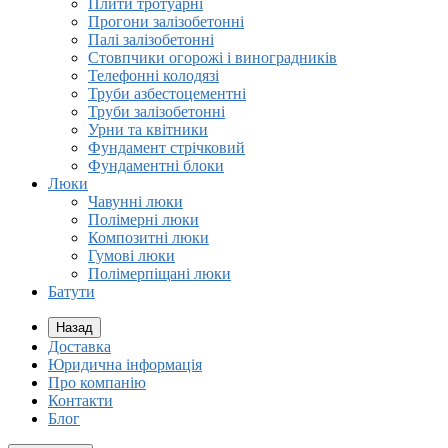
Плити тротуарні
Прогони залізобетонні
Палі залізобетонні
Стовпчики огорожі і виноградників
Телефонні колодязі
Труби азбестоцементні
Труби залізобетонні
Урни та квітники
Фундамент стрічковий
Фундаментні блоки
Люки
Чавунні люки
Полімерні люки
Композитні люки
Гумові люки
Полімерпіщані люки
Батути
Назад
Доставка
Юридична інформація
Про компанію
Контакти
Блог