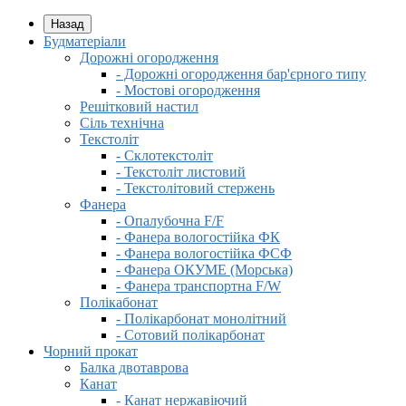
Назад
Будматеріали
Дорожні огородження
- Дорожні огородження бар'єрного типу
- Мостові огородження
Решітковий настил
Сіль технічна
Текстоліт
- Склотекстоліт
- Текстоліт листовий
- Текстолітовий стержень
Фанера
- Опалубочна F/F
- Фанера вологостійка ФК
- Фанера вологостійка ФСФ
- Фанера ОКУМЕ (Морська)
- Фанера транспортна F/W
Полікабонат
- Полікарбонат монолітний
- Сотовий полікарбонат
Чорний прокат
Балка двотаврова
Канат
- Канат нержавіючий