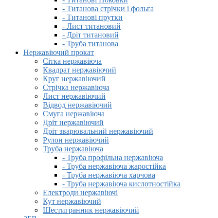
- Титанова стрічки і фольга
- Титанові прутки
- Лист титановий
- Дріт титановий
- Труба титанова
Нержавіючий прокат
Сітка нержавіюча
Квадрат нержавіючий
Круг нержавіючий
Стрічка нержавіюча
Лист нержавіючий
Відвод нержавіючий
Смуга нержавіюча
Дріт нержавіючий
Дріт зварювальний нержавіючий
Рулон нержавіючий
Труба нержавіюча
- Труба профільна нержавіюча
- Труба нержавіюча жаростійка
- Труба нержавіюча харчова
- Труба нержавіюча кислотностійка
Електроди нержавіючі
Кут нержавіючий
Шестигранник нержавіючий