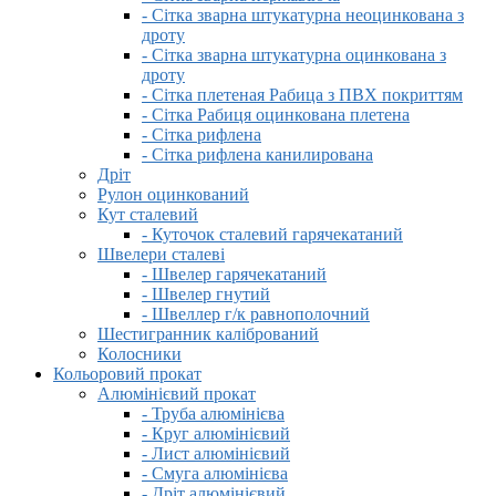
- Сітка зварна штукатурна неоцинкована з
дроту
- Сітка зварна штукатурна оцинкована з
дроту
- Сітка плетеная Рабица з ПВХ покриттям
- Сітка Рабиця оцинкована плетена
- Сітка рифлена
- Сітка рифлена канилирована
Дріт
Рулон оцинкований
Кут сталевий
- Куточок сталевий гарячекатаний
Швелери сталеві
- Швелер гарячекатаний
- Швелер гнутий
- Швеллер г/к равнополочний
Шестигранник калібрований
Колосники
Кольоровий прокат
Алюмінієвий прокат
- Труба алюмінієва
- Круг алюмінієвий
- Лист алюмінієвий
- Смуга алюмінієва
- Дріт алюмінієвий