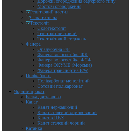
Дорожні огородження бар'єрного типу
Мостові огородження
Решітковий настил
Сіль технічна
Текстоліт
Склотекстоліт
Текстоліт листовий
Текстолітовий стержень
Фанера
Опалубочна F/F
Фанера вологостійка ФК
Фанера вологостійка ФСФ
Фанера ОКУМЕ (Морська)
Фанера транспортна F/W
Полікабонат
Полікарбонат монолітний
Сотовий полікарбонат
Чорний прокат
Балка двотаврова
Канат
Канат нержавіючий
Канат сталевий оцинкований
Канат в ПВХ
Канат сталевий чорний
Катанка