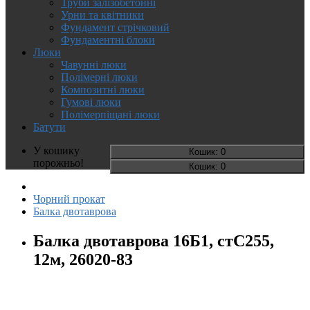
Труби залізобетонні
Урни та квітники
Фундамент стрічковий
Фундаментні блоки
Люки
Чавунні люки
Полімерні люки
Композитні люки
Гумові люки
Полімерпіщані люки
Батути
У кошику
Кошик
: 0
порожньо!
Кошик
: 0
Чорний прокат
Балка двотаврова
Балка двотаврова 16Б1, стС255,
12м, 26020-83