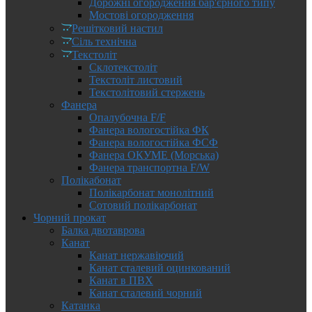
Дорожні огородження бар'єрного типу
Мостові огородження
Решітковий настил
Сіль технічна
Текстоліт
Склотекстоліт
Текстоліт листовий
Текстолітовий стержень
Фанера
Опалубочна F/F
Фанера вологостійка ФК
Фанера вологостійка ФСФ
Фанера ОКУМЕ (Морська)
Фанера транспортна F/W
Полікабонат
Полікарбонат монолітний
Сотовий полікарбонат
Чорний прокат
Балка двотаврова
Канат
Канат нержавіючий
Канат сталевий оцинкований
Канат в ПВХ
Канат сталевий чорний
Катанка