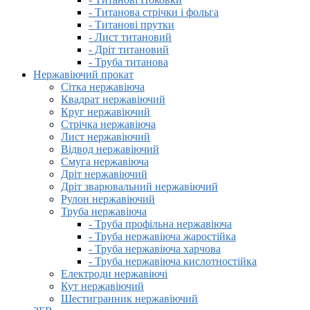
- Титанова стрічки і фольга
- Титанові прутки
- Лист титановий
- Дріт титановий
- Труба титанова
Нержавіючий прокат
Сітка нержавіюча
Квадрат нержавіючий
Круг нержавіючий
Стрічка нержавіюча
Лист нержавіючий
Відвод нержавіючий
Смуга нержавіюча
Дріт нержавіючий
Дріт зварювальний нержавіючий
Рулон нержавіючий
Труба нержавіюча
- Труба профільна нержавіюча
- Труба нержавіюча жаростійка
- Труба нержавіюча харчова
- Труба нержавіюча кислотностійка
Електроди нержавіючі
Кут нержавіючий
Шестигранник нержавіючий