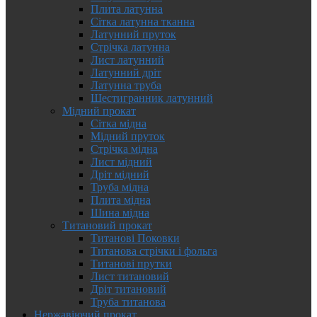
Плита латунна
Сітка латунна тканна
Латунний пруток
Стрічка латунна
Лист латунний
Латунний дріт
Латунна труба
Шестигранник латунний
Мідний прокат
Сітка мідна
Мідний пруток
Стрічка мідна
Лист мідний
Дріт мідний
Труба мідна
Плита мідна
Шина мідна
Титановий прокат
Титанові Поковки
Титанова стрічки і фольга
Титанові прутки
Лист титановий
Дріт титановий
Труба титанова
Нержавіючий прокат