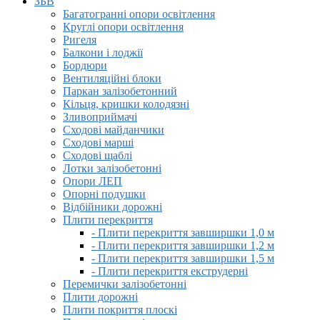
ЗБВ
Багатогранні опори освітлення
Круглі опори освітлення
Ригеля
Балкони і лоджії
Бордюри
Вентиляційні блоки
Паркан залізобетонний
Кільця, кришки колодязні
Зливоприймачі
Сходові майданчики
Сходові марші
Сходові щаблі
Лотки залізобетонні
Опори ЛЕП
Опорні подушки
Відбійники дорожні
Плити перекриття
- Плити перекриття завширшки 1,0 м
- Плити перекриття завширшки 1,2 м
- Плити перекриття завширшки 1,5 м
- Плити перекриття екструдерні
Перемички залізобетонні
Плити дорожні
Плити покриття плоскі