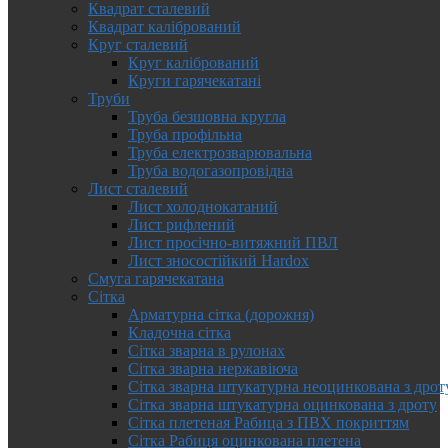
Квадрат сталевий
Квадрат калібрований
Круг сталевий
Круг калібрований
Круги гарячекатані
Труби
Труба безшовна кругла
Труба профільна
Труба електрозварювальна
Труба водогазопровідна
Лист сталевий
Лист холоднокатаний
Лист рифлений
Лист просічно-витяжний ПВЛ
Лист зносостійкий Hardox
Смуга гарячекатана
Сітка
Арматурна сітка (дорожня)
Кладочна сітка
Сітка зварна в рулонах
Сітка зварна нержавіюча
Сітка зварна штукатурна неоцинкована з дрот
Сітка зварна штукатурна оцинкована з дроту
Сітка плетеная Рабица з ПВХ покриттям
Сітка Рабиця оцинкована плетена