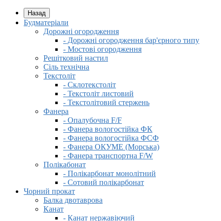
Назад
Будматеріали
Дорожні огородження
- Дорожні огородження бар'єрного типу
- Мостові огородження
Решітковий настил
Сіль технічна
Текстоліт
- Склотекстоліт
- Текстоліт листовий
- Текстолітовий стержень
Фанера
- Опалубочна F/F
- Фанера вологостійка ФК
- Фанера вологостійка ФСФ
- Фанера ОКУМЕ (Морська)
- Фанера транспортна F/W
Полікабонат
- Полікарбонат монолітний
- Сотовий полікарбонат
Чорний прокат
Балка двотаврова
Канат
- Канат нержавіючий