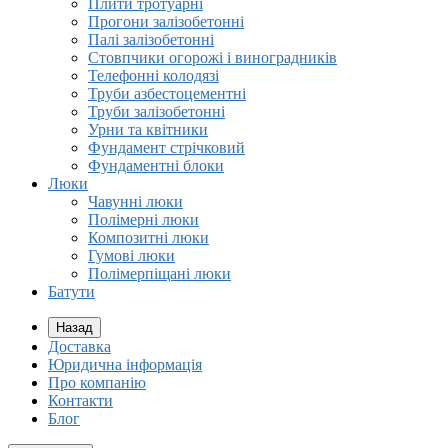
Плити тротуарні
Прогони залізобетонні
Палі залізобетонні
Стовпчики огорожі і виноградників
Телефонні колодязі
Труби азбестоцементні
Труби залізобетонні
Урни та квітники
Фундамент стрічковий
Фундаментні блоки
Люки
Чавунні люки
Полімерні люки
Композитні люки
Гумові люки
Полімерпіщані люки
Батути
Назад
Доставка
Юридична інформація
Про компанію
Контакти
Блог