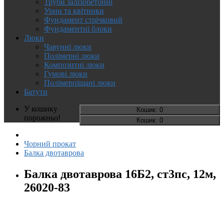
Труби залізобетонні
Урни та квітники
Фундамент стрічковий
Фундаментні блоки
Люки
Чавунні люки
Полімерні люки
Композитні люки
Гумові люки
Полімерпіщані люки
Батути
У кошику
Кошик
: 0
порожньо!
Кошик
: 0
Чорний прокат
Балка двотаврова
Балка двотаврова 16Б2, ст3пс, 12м,
26020-83