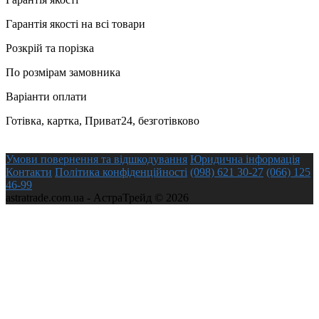
Гарантія якості на всі товари
Розкрій та порізка
По розмірам замовника
Варіанти оплати
Готівка, картка, Приват24, безготівково
Умови повернення та відшкодування
Юридична інформація
Контакти
Політика конфіденційності
(098) 621 30-27
(066) 125
46-99
astratrade.com.ua - АстраТрейд © 2026