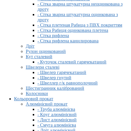
- Сітка зварна штукатурна неоцинкована з
дроту
- Сітка зварна штукатурна оцинкована з
дроту
- Сітка плетеная Рабица з ПВХ покриттям
- Сітка Рабиця оцинкована плетена
- Сітка рифлена
- Сітка рифлена канилирована
Дріт
Рулон оцинкований
Кут сталевий
- Куточок сталевий гарячекатаний
Швелери сталеві
- Швелер гарячекатаний
- Швелер гнутий
- Швеллер г/к равнополочний
Шестигранник калібрований
Колосники
Кольоровий прокат
Алюмінієвий прокат
- Труба алюмінієва
- Круг алюмінієвий
- Лист алюмінієвий
- Смуга алюмінієва
- Дріт алюмінієвий