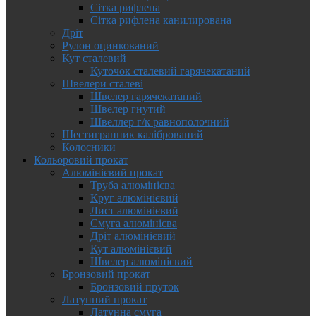
Сітка рифлена
Сітка рифлена канилирована
Дріт
Рулон оцинкований
Кут сталевий
Куточок сталевий гарячекатаний
Швелери сталеві
Швелер гарячекатаний
Швелер гнутий
Швеллер г/к равнополочний
Шестигранник калібрований
Колосники
Кольоровий прокат
Алюмінієвий прокат
Труба алюмінієва
Круг алюмінієвий
Лист алюмінієвий
Смуга алюмінієва
Дріт алюмінієвий
Кут алюмінієвий
Швелер алюмінієвий
Бронзовий прокат
Бронзовий пруток
Латунний прокат
Латунна смуга