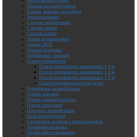
Вентиляційні блоки
Паркан залізобетонний
Кільця, кришки колодязні
Зливоприймачі
Сходові майданчики
Сходові марші
Сходові щаблі
Лотки залізобетонні
Опори ЛЕП
Опорні подушки
Відбійники дорожні
Плити перекриття
Плити перекриття завширшки 1,0 м
Плити перекриття завширшки 1,2 м
Плити перекриття завширшки 1,5 м
Плити перекриття екструдерні
Перемички залізобетонні
Плити дорожні
Плити покриття плоскі
Плити тротуарні
Прогони залізобетонні
Палі залізобетонні
Стовпчики огорожі і виноградників
Телефонні колодязі
Труби азбестоцементні