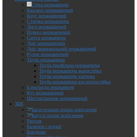
Сітка нержавіюча
Квадрат нержавіючий
Круг нержавіючий
Стрічка нержавіюча
Лист нержавіючий
Відвод нержавіючий
Смуга нержавіюча
Дріт нержавіючий
Дріт зварювальний нержавіючий
Рулон нержавіючий
Труба нержавіюча
Труба профільна нержавіюча
Труба нержавіюча жаростійка
Труба нержавіюча харчова
Труба нержавіюча кислотностійка
Електроди нержавіючі
Кут нержавіючий
Шестигранник нержавіючий
ЗБВ
Багатогранні опори освітлення
Круглі опори освітлення
Ригеля
Балкони і лоджії
Бордюри