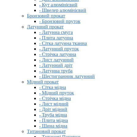
- Кут алюмінієвий
- Швелер алюмінієвий
Бронзовий прокат
- Бронзовий пруток
Латунний прокат
- Латунна смуга
- Плита латунна
- Сітка латунна тканна
- Латунний пруток
- Стрічка латунна
- Лист латунний
- Латунний дріт
- Латунна труба
- Шестигранник латунний
Мідний прокат
- Сітка мідна
- Мідний пруток
- Стрічка мідна
- Лист мідний
- Дріт мідний
- Труба мідна
- Плита мідна
- Шина мідна
Титановий прокат
- Титанові Поковки