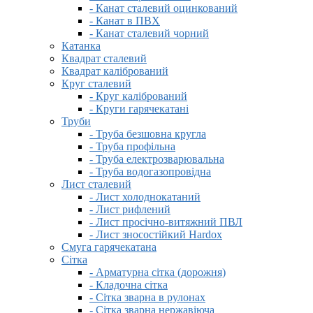
- Канат сталевий оцинкований
- Канат в ПВХ
- Канат сталевий чорний
Катанка
Квадрат сталевий
Квадрат калібрований
Круг сталевий
- Круг калібрований
- Круги гарячекатані
Труби
- Труба безшовна кругла
- Труба профільна
- Труба електрозварювальна
- Труба водогазопровідна
Лист сталевий
- Лист холоднокатаний
- Лист рифлений
- Лист просічно-витяжний ПВЛ
- Лист зносостійкий Hardox
Смуга гарячекатана
Сітка
- Арматурна сітка (дорожня)
- Кладочна сітка
- Сітка зварна в рулонах
- Сітка зварна нержавіюча