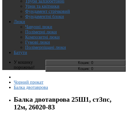
Труби залізобетонні
Урни та квітники
Фундамент стрічковий
Фундаментні блоки
Люки
Чавунні люки
Полімерні люки
Композитні люки
Гумові люки
Полімерпіщані люки
Батути
У кошику
Кошик
: 0
порожньо!
Кошик
: 0
Чорний прокат
Балка двотаврова
Балка двотаврова 25Ш1, ст3пс,
12м, 26020-83