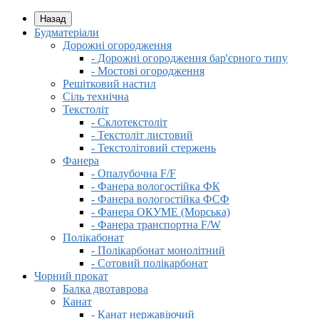
Назад
Будматеріали
Дорожні огородження
- Дорожні огородження бар'єрного типу
- Мостові огородження
Решітковий настил
Сіль технічна
Текстоліт
- Склотекстоліт
- Текстоліт листовий
- Текстолітовий стержень
Фанера
- Опалубочна F/F
- Фанера вологостійка ФК
- Фанера вологостійка ФСФ
- Фанера ОКУМЕ (Морська)
- Фанера транспортна F/W
Полікабонат
- Полікарбонат монолітний
- Сотовий полікарбонат
Чорний прокат
Балка двотаврова
Канат
- Канат нержавіючий