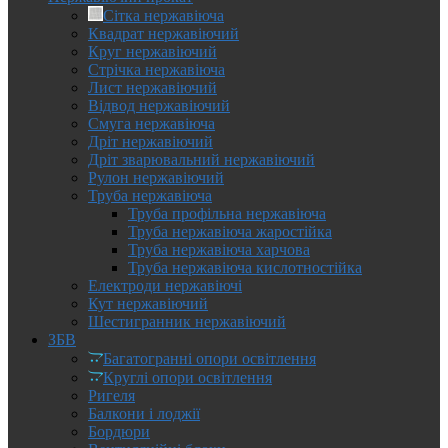
Сітка нержавіюча
Квадрат нержавіючий
Круг нержавіючий
Стрічка нержавіюча
Лист нержавіючий
Відвод нержавіючий
Смуга нержавіюча
Дріт нержавіючий
Дріт зварювальний нержавіючий
Рулон нержавіючий
Труба нержавіюча
Труба профільна нержавіюча
Труба нержавіюча жаростійка
Труба нержавіюча харчова
Труба нержавіюча кислотностійка
Електроди нержавіючі
Кут нержавіючий
Шестигранник нержавіючий
ЗБВ
Багатогранні опори освітлення
Круглі опори освітлення
Ригеля
Балкони і лоджії
Бордюри