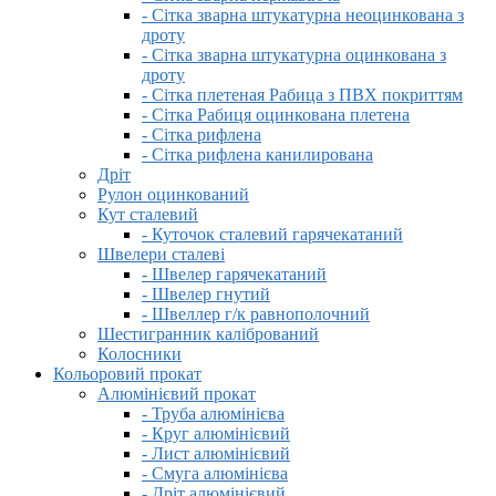
- Сітка зварна штукатурна неоцинкована з
дроту
- Сітка зварна штукатурна оцинкована з
дроту
- Сітка плетеная Рабица з ПВХ покриттям
- Сітка Рабиця оцинкована плетена
- Сітка рифлена
- Сітка рифлена канилирована
Дріт
Рулон оцинкований
Кут сталевий
- Куточок сталевий гарячекатаний
Швелери сталеві
- Швелер гарячекатаний
- Швелер гнутий
- Швеллер г/к равнополочний
Шестигранник калібрований
Колосники
Кольоровий прокат
Алюмінієвий прокат
- Труба алюмінієва
- Круг алюмінієвий
- Лист алюмінієвий
- Смуга алюмінієва
- Дріт алюмінієвий