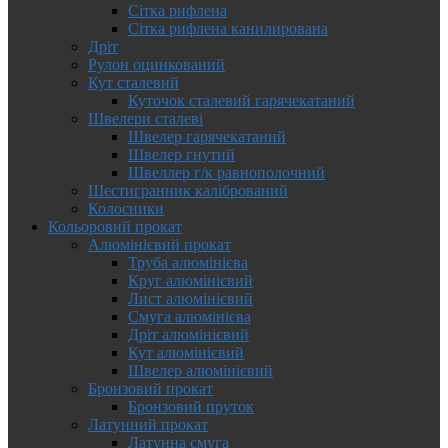
Сітка рифлена
Сітка рифлена канилирована
Дріт
Рулон оцинкований
Кут сталевий
Куточок сталевий гарячекатаний
Швелери сталеві
Швелер гарячекатаний
Швелер гнутий
Швеллер г/к равнополочний
Шестигранник калібрований
Колосники
Кольоровий прокат
Алюмінієвий прокат
Труба алюмінієва
Круг алюмінієвий
Лист алюмінієвий
Смуга алюмінієва
Дріт алюмінієвий
Кут алюмінієвий
Швелер алюмінієвий
Бронзовий прокат
Бронзовий пруток
Латунний прокат
Латунна смуга