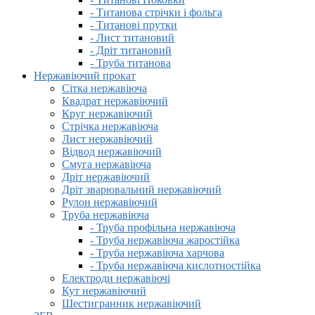
- Титанова стрічки і фольга
- Титанові прутки
- Лист титановий
- Дріт титановий
- Труба титанова
Нержавіючий прокат
Сітка нержавіюча
Квадрат нержавіючий
Круг нержавіючий
Стрічка нержавіюча
Лист нержавіючий
Відвод нержавіючий
Смуга нержавіюча
Дріт нержавіючий
Дріт зварювальний нержавіючий
Рулон нержавіючий
Труба нержавіюча
- Труба профільна нержавіюча
- Труба нержавіюча жаростійка
- Труба нержавіюча харчова
- Труба нержавіюча кислотностійка
Електроди нержавіючі
Кут нержавіючий
Шестигранник нержавіючий