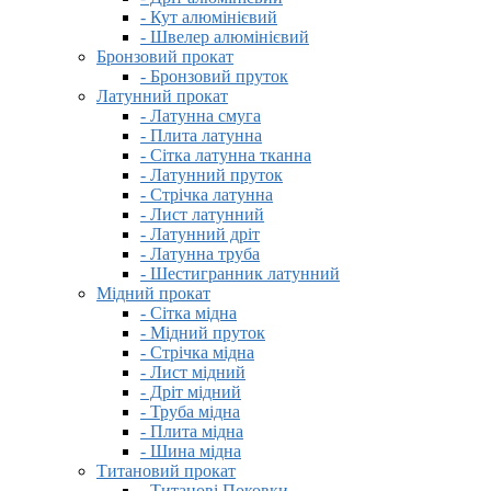
- Кут алюмінієвий
- Швелер алюмінієвий
Бронзовий прокат
- Бронзовий пруток
Латунний прокат
- Латунна смуга
- Плита латунна
- Сітка латунна тканна
- Латунний пруток
- Стрічка латунна
- Лист латунний
- Латунний дріт
- Латунна труба
- Шестигранник латунний
Мідний прокат
- Сітка мідна
- Мідний пруток
- Стрічка мідна
- Лист мідний
- Дріт мідний
- Труба мідна
- Плита мідна
- Шина мідна
Титановий прокат
- Титанові Поковки