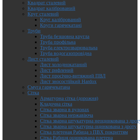
Квадрат сталевий
Квадрат калібрований
Круг сталевий
Круг калібрований
Круги гарячекатані
Труби
Труба безшовна кругла
Труба профільна
Труба електрозварювальна
Труба водогазопровідна
Лист сталевий
Лист холоднокатаний
Лист рифлений
Лист просічно-витяжний ПВЛ
Лист зносостійкий Hardox
Смуга гарячекатана
Сітка
Арматурна сітка (дорожня)
Кладочна сітка
Сітка зварна в рулонах
Сітка зварна нержавіюча
Сітка зварна штукатурна неоцинкована з дрот
Сітка зварна штукатурна оцинкована з дроту
Сітка плетеная Рабица з ПВХ покриттям
Сітка Рабиця оцинкована плетена