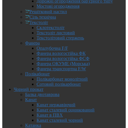
Дорожні огородження бар'єрного типу
Мостові огородження
Решітковий настил
Сіль технічна
Текстоліт
Склотекстоліт
Текстоліт листовий
Текстолітовий стержень
Фанера
Опалубочна F/F
Фанера вологостійка ФК
Фанера вологостійка ФСФ
Фанера ОКУМЕ (Морська)
Фанера транспортна F/W
Полікабонат
Полікарбонат монолітний
Сотовий полікарбонат
Чорний прокат
Балка двотаврова
Канат
Канат нержавіючий
Канат сталевий оцинкований
Канат в ПВХ
Канат сталевий чорний
Катанка