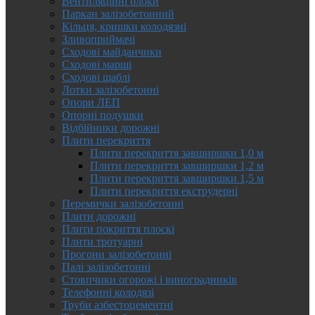
Вентиляційні блоки
Паркан залізобетонний
Кільця, кришки колодязні
Зливоприймачі
Сходові майданчики
Сходові марші
Сходові щаблі
Лотки залізобетонні
Опори ЛЕП
Опорні подушки
Відбійники дорожні
Плити перекриття
Плити перекриття завширшки 1,0 м
Плити перекриття завширшки 1,2 м
Плити перекриття завширшки 1,5 м
Плити перекриття екструдерні
Перемички залізобетонні
Плити дорожні
Плити покриття плоскі
Плити тротуарні
Прогони залізобетонні
Палі залізобетонні
Стовпчики огорожі і виноградників
Телефонні колодязі
Труби азбестоцементні