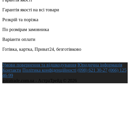
Гарантія якості на всі товари
Розкрій та порізка
По розмірам замовника
Варіанти оплати
Готівка, картка, Приват24, безготівково
Умови повернення та відшкодування
Юридична інформація
Контакти
Політика конфіденційності
(098) 621 30-27
(066) 125
46-99
astratrade.com.ua - АстраТрейд © 2026