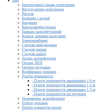
ЗБВ
Багатогранні опори освітлення
Круглі опори освітлення
Ригеля
Балкони і лоджії
Бордюри
Вентиляційні блоки
Паркан залізобетонний
Кільця, кришки колодязні
Зливоприймачі
Сходові майданчики
Сходові марші
Сходові щаблі
Лотки залізобетонні
Опори ЛЕП
Опорні подушки
Відбійники дорожні
Плити перекриття
- Плити перекриття завширшки 1,0 м
- Плити перекриття завширшки 1,2 м
- Плити перекриття завширшки 1,5 м
- Плити перекриття екструдерні
Перемички залізобетонні
Плити дорожні
Плити покриття плоскі