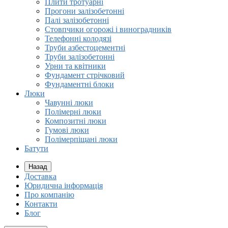
Плити тротуарні
Прогони залізобетонні
Палі залізобетонні
Стовпчики огорожі і виноградників
Телефонні колодязі
Труби азбестоцементні
Труби залізобетонні
Урни та квітники
Фундамент стрічковий
Фундаментні блоки
Люки
Чавунні люки
Полімерні люки
Композитні люки
Гумові люки
Полімерпіщані люки
Батути
Назад
Доставка
Юридична інформація
Про компанію
Контакти
Блог