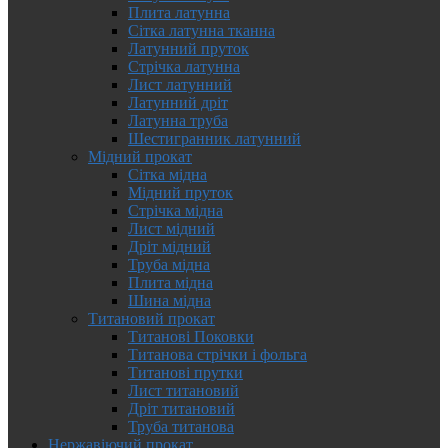
Плита латунна
Сітка латунна тканна
Латунний пруток
Стрічка латунна
Лист латунний
Латунний дріт
Латунна труба
Шестигранник латунний
Мідний прокат
Сітка мідна
Мідний пруток
Стрічка мідна
Лист мідний
Дріт мідний
Труба мідна
Плита мідна
Шина мідна
Титановий прокат
Титанові Поковки
Титанова стрічки і фольга
Титанові прутки
Лист титановий
Дріт титановий
Труба титанова
Нержавіючий прокат