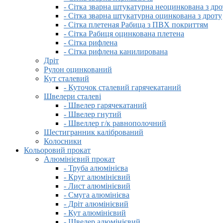
- Сітка зварна штукатурна неоцинкована з дро
- Сітка зварна штукатурна оцинкована з дроту
- Сітка плетеная Рабица з ПВХ покриттям
- Сітка Рабиця оцинкована плетена
- Сітка рифлена
- Сітка рифлена канилирована
Дріт
Рулон оцинкований
Кут сталевий
- Куточок сталевий гарячекатаний
Швелери сталеві
- Швелер гарячекатаний
- Швелер гнутий
- Швеллер г/к равнополочний
Шестигранник калібрований
Колосники
Кольоровий прокат
Алюмінієвий прокат
- Труба алюмінієва
- Круг алюмінієвий
- Лист алюмінієвий
- Смуга алюмінієва
- Дріт алюмінієвий
- Кут алюмінієвий
- Швелер алюмінієвий