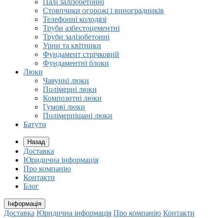
Палі залізобетонні
Стовпчики огорожі і виноградників
Телефонні колодязі
Труби азбестоцементні
Труби залізобетонні
Урни та квітники
Фундамент стрічковий
Фундаментні блоки
Люки
Чавунні люки
Полімерні люки
Композитні люки
Гумові люки
Полімерпіщані люки
Батути
Назад
Доставка
Юридична інформація
Про компанію
Контакти
Блог
Інформація
Доставка
Юридична інформація
Про компанію
Контакти