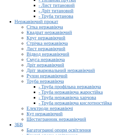
- Лист титановий
- Дріт титановий
- Труба титанова
Нержавіючий прокат
Сітка нержавіюча
Квадрат нержавіючий
Круг нержавіючий
Стрічка нержавіюча
Лист нержавіючий
Відвод нержавіючий
Смуга нержавіюча
Дріт нержавіючий
Дріт зварювальний нержавіючий
Рулон нержавіючий
Труба нержавіюча
- Труба профільна нержавіюча
- Труба нержавіюча жаростійка
- Труба нержавіюча харчова
- Труба нержавіюча кислотностійка
Електроди нержавіючі
Кут нержавіючий
Шестигранник нержавіючий
ЗБВ
Багатогранні опори освітлення