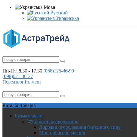
Мова
Русский
Українська
Пн-Пт: 8.30 - 17.30
(066)
125-46-99
(098)
621-30-27
Передзвоніть мені
Каталог
товарів
Будматеріали
Дорожні огородження
Дорожні огородження бар'єрного типу
Мостові огородження