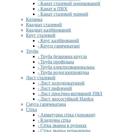
- Канат сталевий оцинкований
- Канат в ПВХ
- Канат сталевий чорний
Катанка
Квадрат сталевий
Квадрат калібрований
Круг сталевий
- Круг калібрований
- Круги гарячекатані
Труби
- Труба безшовна кругла
- Труба профільна
- Труба електрозварювальна
- Труба водогазопровідна
Лист сталевий
- Лист холоднокатаний
- Лист рифлений
- Лист просічно-витяжний ПВЛ
- Лист зносостійкий Hardox
Смуга гарячекатана
Сітка
- Арматурна сітка (дорожня)
- Кладочна сітка
- Сітка зварна в рулонах
- Сітка зварна нержавіюча