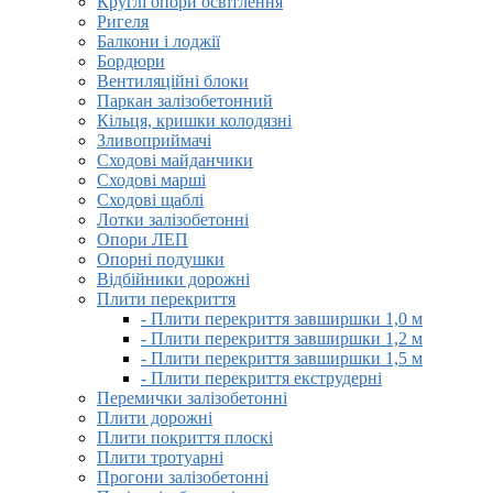
Круглі опори освітлення
Ригеля
Балкони і лоджії
Бордюри
Вентиляційні блоки
Паркан залізобетонний
Кільця, кришки колодязні
Зливоприймачі
Сходові майданчики
Сходові марші
Сходові щаблі
Лотки залізобетонні
Опори ЛЕП
Опорні подушки
Відбійники дорожні
Плити перекриття
- Плити перекриття завширшки 1,0 м
- Плити перекриття завширшки 1,2 м
- Плити перекриття завширшки 1,5 м
- Плити перекриття екструдерні
Перемички залізобетонні
Плити дорожні
Плити покриття плоскі
Плити тротуарні
Прогони залізобетонні