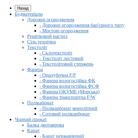
Назад
Будматеріали
Дорожні огородження
- Дорожні огородження бар'єрного типу
- Мостові огородження
Решітковий настил
Сіль технічна
Текстоліт
- Склотекстоліт
- Текстоліт листовий
- Текстолітовий стержень
Фанера
- Опалубочна F/F
- Фанера вологостійка ФК
- Фанера вологостійка ФСФ
- Фанера ОКУМЕ (Морська)
- Фанера транспортна F/W
Полікабонат
- Полікарбонат монолітний
- Сотовий полікарбонат
Чорний прокат
Балка двотаврова
Канат
- Канат нержавіючий