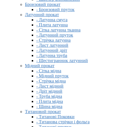
Бронзовий прокат
- Бронзовий пруток
Латунний прокат
- Латунна смуга
- Плита латунна
- Сітка латунна тканна
- Латунний пруток
- Стрічка латунна
- Лист латунний
- Латунний дріт
- Латунна труба
- Шестигранник латунний
Мідний прокат
- Сітка мідна
- Мідний пруток
- Стрічка мідна
- Лист мідний
- Дріт мідний
- Труба мідна
- Плита мідна
- Шина мідна
Титановий прокат
- Титанові Поковки
- Титанова стрічки і фольга
- Титанові прутки