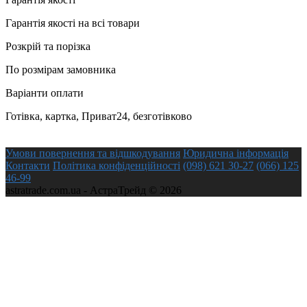
Гарантія якості на всі товари
Розкрій та порізка
По розмірам замовника
Варіанти оплати
Готівка, картка, Приват24, безготівково
Умови повернення та відшкодування
Юридична інформація
Контакти
Політика конфіденційності
(098) 621 30-27
(066) 125
46-99
astratrade.com.ua - АстраТрейд © 2026