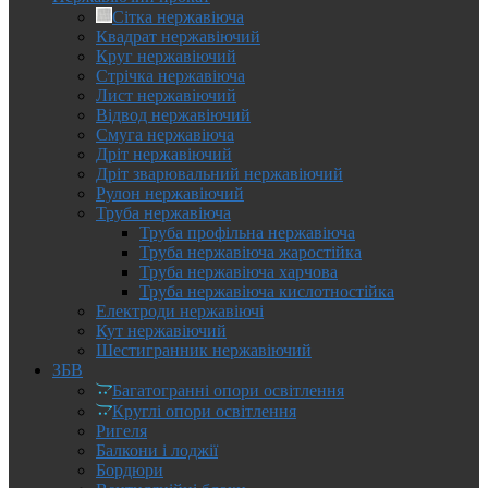
Сітка нержавіюча
Квадрат нержавіючий
Круг нержавіючий
Стрічка нержавіюча
Лист нержавіючий
Відвод нержавіючий
Смуга нержавіюча
Дріт нержавіючий
Дріт зварювальний нержавіючий
Рулон нержавіючий
Труба нержавіюча
Труба профільна нержавіюча
Труба нержавіюча жаростійка
Труба нержавіюча харчова
Труба нержавіюча кислотностійка
Електроди нержавіючі
Кут нержавіючий
Шестигранник нержавіючий
ЗБВ
Багатогранні опори освітлення
Круглі опори освітлення
Ригеля
Балкони і лоджії
Бордюри