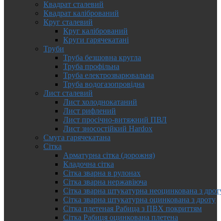
Квадрат сталевий
Квадрат калібрований
Круг сталевий
Круг калібрований
Круги гарячекатані
Труби
Труба безшовна кругла
Труба профільна
Труба електрозварювальна
Труба водогазопровідна
Лист сталевий
Лист холоднокатаний
Лист рифлений
Лист просічно-витяжний ПВЛ
Лист зносостійкий Hardox
Смуга гарячекатана
Сітка
Арматурна сітка (дорожня)
Кладочна сітка
Сітка зварна в рулонах
Сітка зварна нержавіюча
Сітка зварна штукатурна неоцинкована з дрот
Сітка зварна штукатурна оцинкована з дроту
Сітка плетеная Рабица з ПВХ покриттям
Сітка Рабиця оцинкована плетена