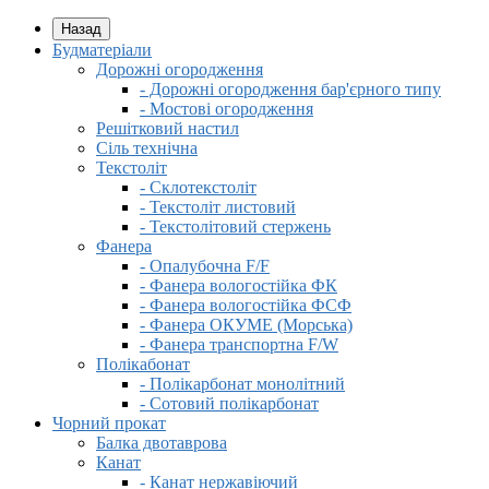
Назад
Будматеріали
Дорожні огородження
- Дорожні огородження бар'єрного типу
- Мостові огородження
Решітковий настил
Сіль технічна
Текстоліт
- Склотекстоліт
- Текстоліт листовий
- Текстолітовий стержень
Фанера
- Опалубочна F/F
- Фанера вологостійка ФК
- Фанера вологостійка ФСФ
- Фанера ОКУМЕ (Морська)
- Фанера транспортна F/W
Полікабонат
- Полікарбонат монолітний
- Сотовий полікарбонат
Чорний прокат
Балка двотаврова
Канат
- Канат нержавіючий