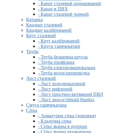
- Канат сталевий оцинкований
- Канат в ПВХ
- Канат сталевий чорний
Катанка
Квадрат сталевий
Квадрат калібрований
Круг сталевий
- Круг калібрований
- Круги гарячекатані
Труби
- Труба безшовна кругла
- Труба профільна
- Труба електрозварювальна
- Труба водогазопровідна
Лист сталевий
- Лист холоднокатаний
- Лист рифлений
- Лист просічно-витяжний ПВЛ
- Лист зносостійкий Hardox
Смуга гарячекатана
Сітка
- Арматурна сітка (дорожня)
- Кладочна сітка
- Сітка зварна в рулонах
- Сітка зварна нержавіюча