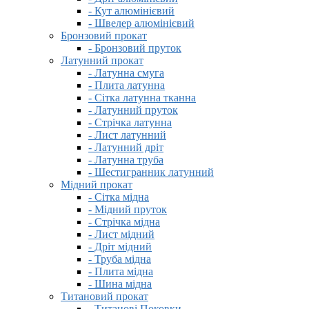
- Кут алюмінієвий
- Швелер алюмінієвий
Бронзовий прокат
- Бронзовий пруток
Латунний прокат
- Латунна смуга
- Плита латунна
- Сітка латунна тканна
- Латунний пруток
- Стрічка латунна
- Лист латунний
- Латунний дріт
- Латунна труба
- Шестигранник латунний
Мідний прокат
- Сітка мідна
- Мідний пруток
- Стрічка мідна
- Лист мідний
- Дріт мідний
- Труба мідна
- Плита мідна
- Шина мідна
Титановий прокат
- Титанові Поковки