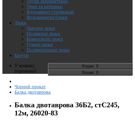
Труби залізобетонні
Урни та квітники
Фундамент стрічковий
Фундаментні блоки
Люки
Чавунні люки
Полімерні люки
Композитні люки
Гумові люки
Полімерпіщані люки
Батути
У кошику
Кошик
: 0
порожньо!
Кошик
: 0
Чорний прокат
Балка двотаврова
Балка двотаврова 36Б2, стС245,
12м, 26020-83