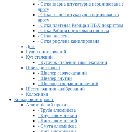
- Сітка зварна штукатурна неоцинкована з
дроту
- Сітка зварна штукатурна оцинкована з
дроту
- Сітка плетеная Рабица з ПВХ покриттям
- Сітка Рабиця оцинкована плетена
- Сітка рифлена
- Сітка рифлена канилирована
Дріт
Рулон оцинкований
Кут сталевий
- Куточок сталевий гарячекатаний
Швелери сталеві
- Швелер гарячекатаний
- Швелер гнутий
- Швеллер г/к равнополочний
Шестигранник калібрований
Колосники
Кольоровий прокат
Алюмінієвий прокат
- Труба алюмінієва
- Круг алюмінієвий
- Лист алюмінієвий
- Смуга алюмінієва
- Дріт алюмінієвий