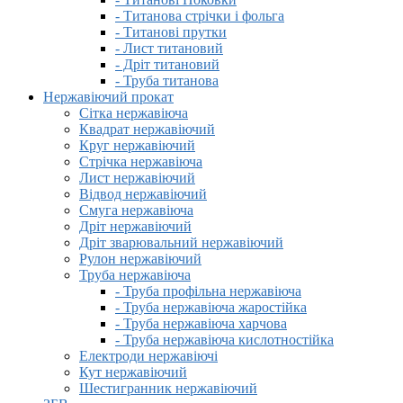
- Титанова стрічки і фольга
- Титанові прутки
- Лист титановий
- Дріт титановий
- Труба титанова
Нержавіючий прокат
Сітка нержавіюча
Квадрат нержавіючий
Круг нержавіючий
Стрічка нержавіюча
Лист нержавіючий
Відвод нержавіючий
Смуга нержавіюча
Дріт нержавіючий
Дріт зварювальний нержавіючий
Рулон нержавіючий
Труба нержавіюча
- Труба профільна нержавіюча
- Труба нержавіюча жаростійка
- Труба нержавіюча харчова
- Труба нержавіюча кислотностійка
Електроди нержавіючі
Кут нержавіючий
Шестигранник нержавіючий