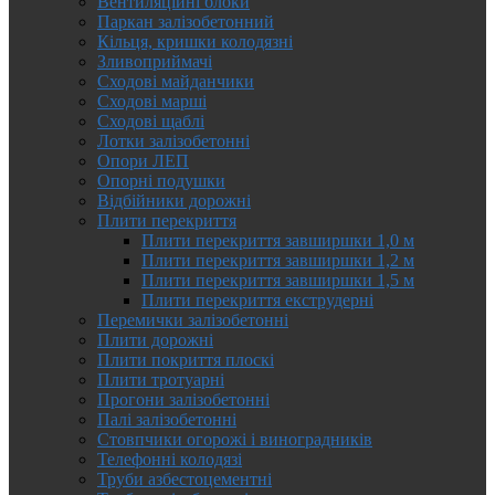
Вентиляційні блоки
Паркан залізобетонний
Кільця, кришки колодязні
Зливоприймачі
Сходові майданчики
Сходові марші
Сходові щаблі
Лотки залізобетонні
Опори ЛЕП
Опорні подушки
Відбійники дорожні
Плити перекриття
Плити перекриття завширшки 1,0 м
Плити перекриття завширшки 1,2 м
Плити перекриття завширшки 1,5 м
Плити перекриття екструдерні
Перемички залізобетонні
Плити дорожні
Плити покриття плоскі
Плити тротуарні
Прогони залізобетонні
Палі залізобетонні
Стовпчики огорожі і виноградників
Телефонні колодязі
Труби азбестоцементні