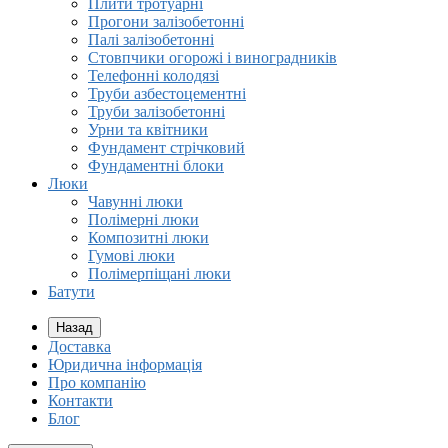
Плити тротуарні
Прогони залізобетонні
Палі залізобетонні
Стовпчики огорожі і виноградників
Телефонні колодязі
Труби азбестоцементні
Труби залізобетонні
Урни та квітники
Фундамент стрічковий
Фундаментні блоки
Люки
Чавунні люки
Полімерні люки
Композитні люки
Гумові люки
Полімерпіщані люки
Батути
Назад
Доставка
Юридична інформація
Про компанію
Контакти
Блог