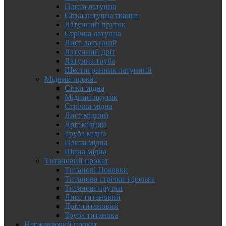
Плита латунна
Сітка латунна тканна
Латунний пруток
Стрічка латунна
Лист латунний
Латунний дріт
Латунна труба
Шестигранник латунний
Мідний прокат
Сітка мідна
Мідний пруток
Стрічка мідна
Лист мідний
Дріт мідний
Труба мідна
Плита мідна
Шина мідна
Титановий прокат
Титанові Поковки
Титанова стрічки і фольга
Титанові прутки
Лист титановий
Дріт титановий
Труба титанова
Нержавіючий прокат