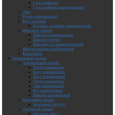
Сітка рифлена
Сітка рифлена канилирована
Дріт
Рулон оцинкований
Кут сталевий
Куточок сталевий гарячекатаний
Швелери сталеві
Швелер гарячекатаний
Швелер гнутий
Швеллер г/к равнополочний
Шестигранник калібрований
Колосники
Кольоровий прокат
Алюмінієвий прокат
Труба алюмінієва
Круг алюмінієвий
Лист алюмінієвий
Смуга алюмінієва
Дріт алюмінієвий
Кут алюмінієвий
Швелер алюмінієвий
Бронзовий прокат
Бронзовий пруток
Латунний прокат
Латунна смуга