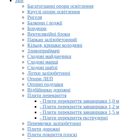
ЗБВ
Багатогранні опори освітлення
Круглі опори освітлення
Ригеля
Балкони і лоджії
Бордюри
Вентиляційні блоки
Паркан залізобетонний
Кільця, кришки колодязні
Зливоприймачі
Сходові майданчики
Сходові марші
Сходові щаблі
Лотки залізобетонні
Опори ЛЕП
Опорні подушки
Відбійники дорожні
Плити перекриття
- Плити перекриття завширшки 1,0 м
- Плити перекриття завширшки 1,2 м
- Плити перекриття завширшки 1,5 м
- Плити перекриття екструдерні
Перемички залізобетонні
Плити дорожні
Плити покриття плоскі