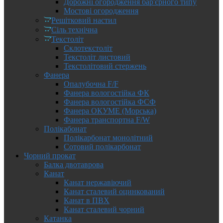
Дорожні огородження бар'єрного типу
Мостові огородження
Решітковий настил
Сіль технічна
Текстоліт
Склотекстоліт
Текстоліт листовий
Текстолітовий стержень
Фанера
Опалубочна F/F
Фанера вологостійка ФК
Фанера вологостійка ФСФ
Фанера ОКУМЕ (Морська)
Фанера транспортна F/W
Полікабонат
Полікарбонат монолітний
Сотовий полікарбонат
Чорний прокат
Балка двотаврова
Канат
Канат нержавіючий
Канат сталевий оцинкований
Канат в ПВХ
Канат сталевий чорний
Катанка