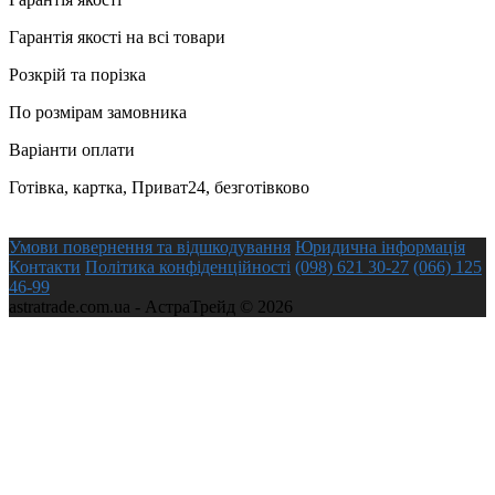
Гарантія якості на всі товари
Розкрій та порізка
По розмірам замовника
Варіанти оплати
Готівка, картка, Приват24, безготівково
Умови повернення та відшкодування
Юридична інформація
Контакти
Політика конфіденційності
(098) 621 30-27
(066) 125
46-99
astratrade.com.ua - АстраТрейд © 2026