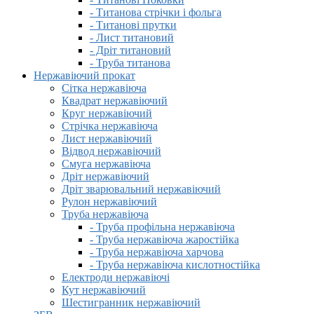
- Титанова стрічки і фольга
- Титанові прутки
- Лист титановий
- Дріт титановий
- Труба титанова
Нержавіючий прокат
Сітка нержавіюча
Квадрат нержавіючий
Круг нержавіючий
Стрічка нержавіюча
Лист нержавіючий
Відвод нержавіючий
Смуга нержавіюча
Дріт нержавіючий
Дріт зварювальний нержавіючий
Рулон нержавіючий
Труба нержавіюча
- Труба профільна нержавіюча
- Труба нержавіюча жаростійка
- Труба нержавіюча харчова
- Труба нержавіюча кислотностійка
Електроди нержавіючі
Кут нержавіючий
Шестигранник нержавіючий