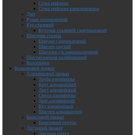
Сітка рифлена
Сітка рифлена канилирована
Дріт
Рулон оцинкований
Кут сталевий
Куточок сталевий гарячекатаний
Швелери сталеві
Швелер гарячекатаний
Швелер гнутий
Швеллер г/к равнополочний
Шестигранник калібрований
Колосники
Кольоровий прокат
Алюмінієвий прокат
Труба алюмінієва
Круг алюмінієвий
Лист алюмінієвий
Смуга алюмінієва
Дріт алюмінієвий
Кут алюмінієвий
Швелер алюмінієвий
Бронзовий прокат
Бронзовий пруток
Латунний прокат
Латунна смуга