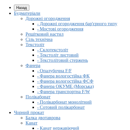
Назад
Будматеріали
Дорожні огородження
- Дорожні огородження бар'єрного типу
- Мостові огородження
Решітковий настил
Сіль технічна
Текстоліт
- Склотекстоліт
- Текстоліт листовий
- Текстолітовий стержень
Фанера
- Опалубочна F/F
- Фанера вологостійка ФК
- Фанера вологостійка ФСФ
- Фанера ОКУМЕ (Морська)
- Фанера транспортна F/W
Полікабонат
- Полікарбонат монолітний
- Сотовий полікарбонат
Чорний прокат
Балка двотаврова
Канат
- Канат нержавіючий