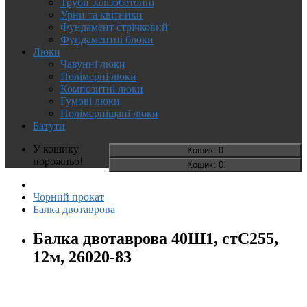
Труби залізобетонні
Урни та квітники
Фундамент стрічковий
Фундаментні блоки
Люки
Чавунні люки
Полімерні люки
Композитні люки
Гумові люки
Полімерпіщані люки
Батути
У кошику
Кошик
: 0
порожньо!
Кошик
: 0
Чорний прокат
Балка двотаврова
Балка двотаврова 40Ш1, стС255,
12м, 26020-83