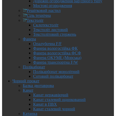
Дорожні огородження бар'єрного типу
Мостові огородження
Решітковий настил
Сіль технічна
Текстоліт
Склотекстоліт
Текстоліт листовий
Текстолітовий стержень
Фанера
Опалубочна F/F
Фанера вологостійка ФК
Фанера вологостійка ФСФ
Фанера ОКУМЕ (Морська)
Фанера транспортна F/W
Полікабонат
Полікарбонат монолітний
Сотовий полікарбонат
Чорний прокат
Балка двотаврова
Канат
Канат нержавіючий
Канат сталевий оцинкований
Канат в ПВХ
Канат сталевий чорний
Катанка