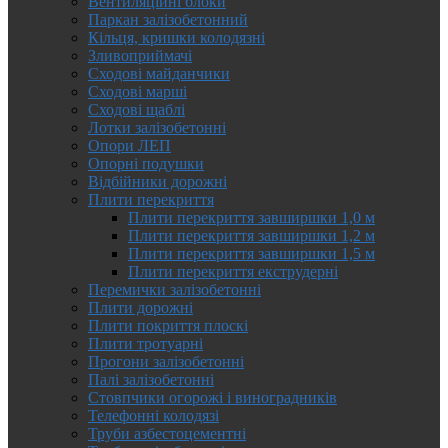
Вентиляційні блоки
Паркан залізобетонний
Кільця, кришки колодязні
Зливоприймачі
Сходові майданчики
Сходові марші
Сходові щаблі
Лотки залізобетонні
Опори ЛЕП
Опорні подушки
Відбійники дорожні
Плити перекриття
Плити перекриття завширшки 1,0 м
Плити перекриття завширшки 1,2 м
Плити перекриття завширшки 1,5 м
Плити перекриття екструдерні
Перемички залізобетонні
Плити дорожні
Плити покриття плоскі
Плити тротуарні
Прогони залізобетонні
Палі залізобетонні
Стовпчики огорожі і виноградників
Телефонні колодязі
Труби азбестоцементні