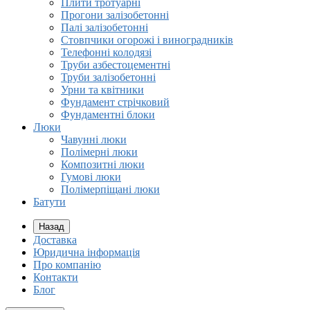
Плити тротуарні
Прогони залізобетонні
Палі залізобетонні
Стовпчики огорожі і виноградників
Телефонні колодязі
Труби азбестоцементні
Труби залізобетонні
Урни та квітники
Фундамент стрічковий
Фундаментні блоки
Люки
Чавунні люки
Полімерні люки
Композитні люки
Гумові люки
Полімерпіщані люки
Батути
Назад
Доставка
Юридична інформація
Про компанію
Контакти
Блог