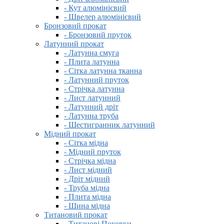
- Кут алюмінієвий
- Швелер алюмінієвий
Бронзовий прокат
- Бронзовий пруток
Латунний прокат
- Латунна смуга
- Плита латунна
- Сітка латунна тканна
- Латунний пруток
- Стрічка латунна
- Лист латунний
- Латунний дріт
- Латунна труба
- Шестигранник латунний
Мідний прокат
- Сітка мідна
- Мідний пруток
- Стрічка мідна
- Лист мідний
- Дріт мідний
- Труба мідна
- Плита мідна
- Шина мідна
Титановий прокат
- Титанові Поковки