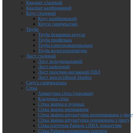
Квадрат сталевий
Квадрат калібрований
Круг сталевий
Круг калібрований
Круги гарячекатані
Труби
Труба безшовна кругла
Труба профільна
Труба електрозварювальна
Труба водогазопровідна
Лист сталевий
Лист холоднокатаний
Лист рифлений
Лист просічно-витяжний ПВЛ
Лист зносостійкий Hardox
Смуга гарячекатана
Сітка
Арматурна сітка (дорожня)
Кладочна сітка
Сітка зварна в рулонах
Сітка зварна нержавіюча
Сітка зварна штукатурна неоцинкована з дрот
Сітка зварна штукатурна оцинкована з дроту
Сітка плетеная Рабица з ПВХ покриттям
Сітка Рабиця оцинкована плетена