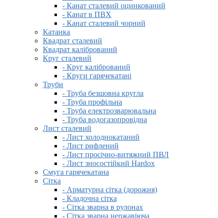
- Канат сталевий оцинкований
- Канат в ПВХ
- Канат сталевий чорний
Катанка
Квадрат сталевий
Квадрат калібрований
Круг сталевий
- Круг калібрований
- Круги гарячекатані
Труби
- Труба безшовна кругла
- Труба профільна
- Труба електрозварювальна
- Труба водогазопровідна
Лист сталевий
- Лист холоднокатаний
- Лист рифлений
- Лист просічно-витяжний ПВЛ
- Лист зносостійкий Hardox
Смуга гарячекатана
Сітка
- Арматурна сітка (дорожня)
- Кладочна сітка
- Сітка зварна в рулонах
- Сітка зварна нержавіюча