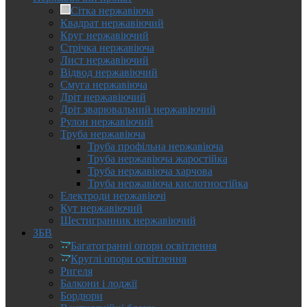
Сітка нержавіюча
Квадрат нержавіючий
Круг нержавіючий
Стрічка нержавіюча
Лист нержавіючий
Відвод нержавіючий
Смуга нержавіюча
Дріт нержавіючий
Дріт зварювальний нержавіючий
Рулон нержавіючий
Труба нержавіюча
Труба профільна нержавіюча
Труба нержавіюча жаростійка
Труба нержавіюча харчова
Труба нержавіюча кислотностійка
Електроди нержавіючі
Кут нержавіючий
Шестигранник нержавіючий
ЗБВ
Багатогранні опори освітлення
Круглі опори освітлення
Ригеля
Балкони і лоджії
Бордюри