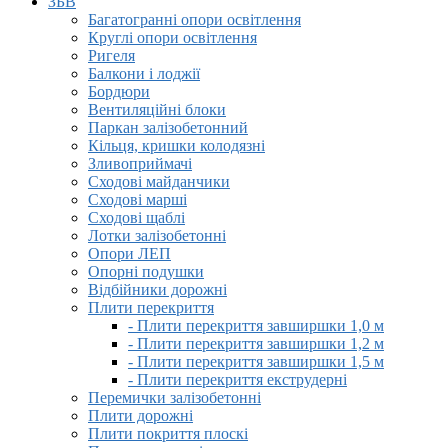
ЗБВ
Багатогранні опори освітлення
Круглі опори освітлення
Ригеля
Балкони і лоджії
Бордюри
Вентиляційні блоки
Паркан залізобетонний
Кільця, кришки колодязні
Зливоприймачі
Сходові майданчики
Сходові марші
Сходові щаблі
Лотки залізобетонні
Опори ЛЕП
Опорні подушки
Відбійники дорожні
Плити перекриття
- Плити перекриття завширшки 1,0 м
- Плити перекриття завширшки 1,2 м
- Плити перекриття завширшки 1,5 м
- Плити перекриття екструдерні
Перемички залізобетонні
Плити дорожні
Плити покриття плоскі