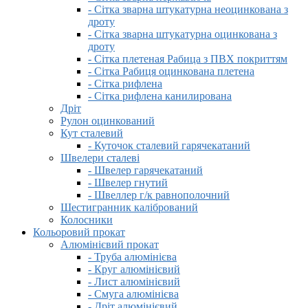
- Сітка зварна штукатурна неоцинкована з
дроту
- Сітка зварна штукатурна оцинкована з
дроту
- Сітка плетеная Рабица з ПВХ покриттям
- Сітка Рабиця оцинкована плетена
- Сітка рифлена
- Сітка рифлена канилирована
Дріт
Рулон оцинкований
Кут сталевий
- Куточок сталевий гарячекатаний
Швелери сталеві
- Швелер гарячекатаний
- Швелер гнутий
- Швеллер г/к равнополочний
Шестигранник калібрований
Колосники
Кольоровий прокат
Алюмінієвий прокат
- Труба алюмінієва
- Круг алюмінієвий
- Лист алюмінієвий
- Смуга алюмінієва
- Дріт алюмінієвий