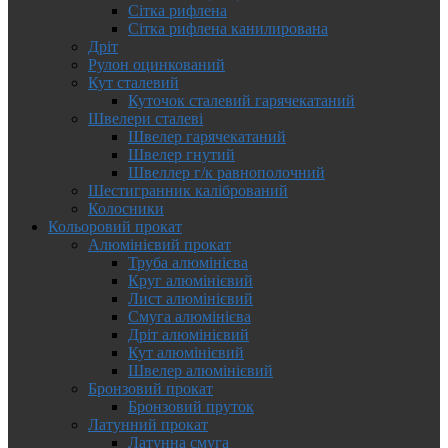
Сітка рифлена
Сітка рифлена канилирована
Дріт
Рулон оцинкований
Кут сталевий
Куточок сталевий гарячекатаний
Швелери сталеві
Швелер гарячекатаний
Швелер гнутий
Швеллер г/к равнополочний
Шестигранник калібрований
Колосники
Кольоровий прокат
Алюмінієвий прокат
Труба алюмінієва
Круг алюмінієвий
Лист алюмінієвий
Смуга алюмінієва
Дріт алюмінієвий
Кут алюмінієвий
Швелер алюмінієвий
Бронзовий прокат
Бронзовий пруток
Латунний прокат
Латунна смуга