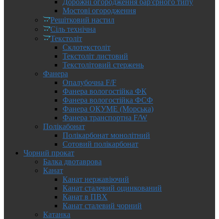
Дорожні огородження бар'єрного типу
Мостові огородження
Решітковий настил
Сіль технічна
Текстоліт
Склотекстоліт
Текстоліт листовий
Текстолітовий стержень
Фанера
Опалубочна F/F
Фанера вологостійка ФК
Фанера вологостійка ФСФ
Фанера ОКУМЕ (Морська)
Фанера транспортна F/W
Полікабонат
Полікарбонат монолітний
Сотовий полікарбонат
Чорний прокат
Балка двотаврова
Канат
Канат нержавіючий
Канат сталевий оцинкований
Канат в ПВХ
Канат сталевий чорний
Катанка