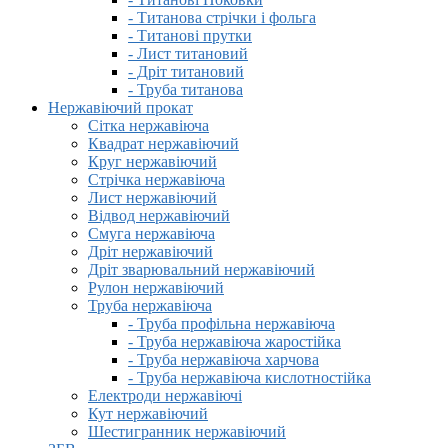
- Титанова стрічки і фольга
- Титанові прутки
- Лист титановий
- Дріт титановий
- Труба титанова
Нержавіючий прокат
Сітка нержавіюча
Квадрат нержавіючий
Круг нержавіючий
Стрічка нержавіюча
Лист нержавіючий
Відвод нержавіючий
Смуга нержавіюча
Дріт нержавіючий
Дріт зварювальний нержавіючий
Рулон нержавіючий
Труба нержавіюча
- Труба профільна нержавіюча
- Труба нержавіюча жаростійка
- Труба нержавіюча харчова
- Труба нержавіюча кислотностійка
Електроди нержавіючі
Кут нержавіючий
Шестигранник нержавіючий