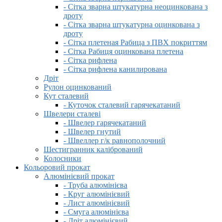
- Сітка зварна штукатурна неоцинкована з
дроту
- Сітка зварна штукатурна оцинкована з
дроту
- Сітка плетеная Рабица з ПВХ покриттям
- Сітка Рабиця оцинкована плетена
- Сітка рифлена
- Сітка рифлена канилирована
Дріт
Рулон оцинкований
Кут сталевий
- Куточок сталевий гарячекатаний
Швелери сталеві
- Швелер гарячекатаний
- Швелер гнутий
- Швеллер г/к равнополочний
Шестигранник калібрований
Колосники
Кольоровий прокат
Алюмінієвий прокат
- Труба алюмінієва
- Круг алюмінієвий
- Лист алюмінієвий
- Смуга алюмінієва
- Дріт алюмінієвий