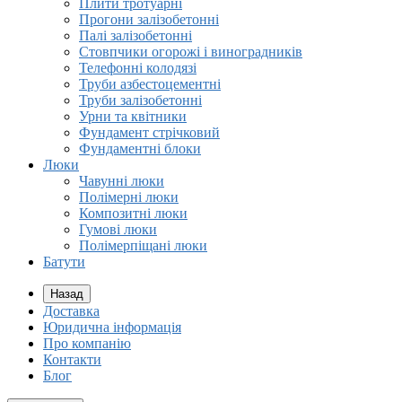
Плити тротуарні
Прогони залізобетонні
Палі залізобетонні
Стовпчики огорожі і виноградників
Телефонні колодязі
Труби азбестоцементні
Труби залізобетонні
Урни та квітники
Фундамент стрічковий
Фундаментні блоки
Люки
Чавунні люки
Полімерні люки
Композитні люки
Гумові люки
Полімерпіщані люки
Батути
Назад
Доставка
Юридична інформація
Про компанію
Контакти
Блог