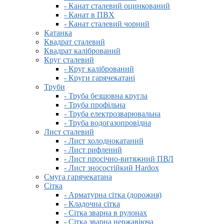
- Канат сталевий оцинкований
- Канат в ПВХ
- Канат сталевий чорний
Катанка
Квадрат сталевий
Квадрат калібрований
Круг сталевий
- Круг калібрований
- Круги гарячекатані
Труби
- Труба безшовна кругла
- Труба профільна
- Труба електрозварювальна
- Труба водогазопровідна
Лист сталевий
- Лист холоднокатаний
- Лист рифлений
- Лист просічно-витяжний ПВЛ
- Лист зносостійкий Hardox
Смуга гарячекатана
Сітка
- Арматурна сітка (дорожня)
- Кладочна сітка
- Сітка зварна в рулонах
- Сітка зварна нержавіюча