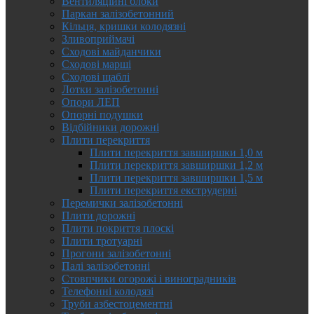
Вентиляційні блоки
Паркан залізобетонний
Кільця, кришки колодязні
Зливоприймачі
Сходові майданчики
Сходові марші
Сходові щаблі
Лотки залізобетонні
Опори ЛЕП
Опорні подушки
Відбійники дорожні
Плити перекриття
Плити перекриття завширшки 1,0 м
Плити перекриття завширшки 1,2 м
Плити перекриття завширшки 1,5 м
Плити перекриття екструдерні
Перемички залізобетонні
Плити дорожні
Плити покриття плоскі
Плити тротуарні
Прогони залізобетонні
Палі залізобетонні
Стовпчики огорожі і виноградників
Телефонні колодязі
Труби азбестоцементні