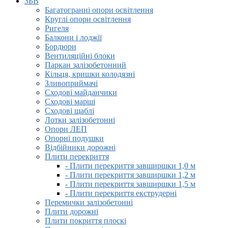
ЗБВ
Багатогранні опори освітлення
Круглі опори освітлення
Ригеля
Балкони і лоджії
Бордюри
Вентиляційні блоки
Паркан залізобетонний
Кільця, кришки колодязні
Зливоприймачі
Сходові майданчики
Сходові марші
Сходові щаблі
Лотки залізобетонні
Опори ЛЕП
Опорні подушки
Відбійники дорожні
Плити перекриття
- Плити перекриття завширшки 1,0 м
- Плити перекриття завширшки 1,2 м
- Плити перекриття завширшки 1,5 м
- Плити перекриття екструдерні
Перемички залізобетонні
Плити дорожні
Плити покриття плоскі