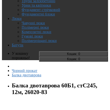
Труби залізобетонні
Урни та квітники
Фундамент стрічковий
Фундаментні блоки
Люки
Чавунні люки
Полімерні люки
Композитні люки
Гумові люки
Полімерпіщані люки
Батути
У кошику
Кошик
: 0
порожньо!
Кошик
: 0
Чорний прокат
Балка двотаврова
Балка двотаврова 60Б1, стС245,
12м, 26020-83