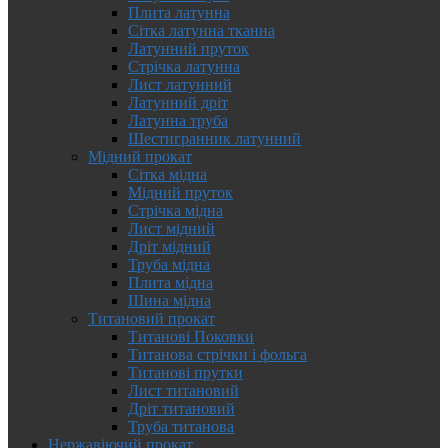
Плита латунна
Сітка латунна тканна
Латунний пруток
Стрічка латунна
Лист латунний
Латунний дріт
Латунна труба
Шестигранник латунний
Мідний прокат
Сітка мідна
Мідний пруток
Стрічка мідна
Лист мідний
Дріт мідний
Труба мідна
Плита мідна
Шина мідна
Титановий прокат
Титанові Поковки
Титанова стрічки і фольга
Титанові прутки
Лист титановий
Дріт титановий
Труба титанова
Нержавіючий прокат