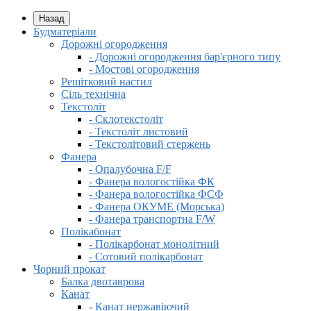
Назад
Будматеріали
Дорожні огородження
- Дорожні огородження бар'єрного типу
- Мостові огородження
Решітковий настил
Сіль технічна
Текстоліт
- Склотекстоліт
- Текстоліт листовий
- Текстолітовий стержень
Фанера
- Опалубочна F/F
- Фанера вологостійка ФК
- Фанера вологостійка ФСФ
- Фанера ОКУМЕ (Морська)
- Фанера транспортна F/W
Полікабонат
- Полікарбонат монолітний
- Сотовий полікарбонат
Чорний прокат
Балка двотаврова
Канат
- Канат нержавіючий