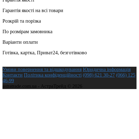
Гарантія якості на всі товари
Розкрій та порізка
По розмірам замовника
Варіанти оплати
Готівка, картка, Приват24, безготівково
Умови повернення та відшкодування
Юридична інформація
Контакти
Політика конфіденційності
(098) 621 30-27
(066) 125
46-99
astratrade.com.ua - АстраТрейд © 2026