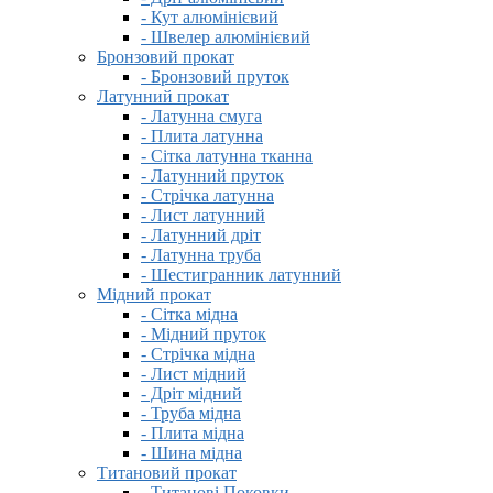
- Кут алюмінієвий
- Швелер алюмінієвий
Бронзовий прокат
- Бронзовий пруток
Латунний прокат
- Латунна смуга
- Плита латунна
- Сітка латунна тканна
- Латунний пруток
- Стрічка латунна
- Лист латунний
- Латунний дріт
- Латунна труба
- Шестигранник латунний
Мідний прокат
- Сітка мідна
- Мідний пруток
- Стрічка мідна
- Лист мідний
- Дріт мідний
- Труба мідна
- Плита мідна
- Шина мідна
Титановий прокат
- Титанові Поковки