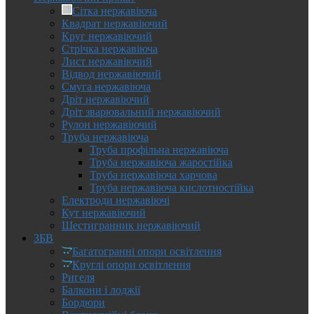
Сітка нержавіюча
Квадрат нержавіючий
Круг нержавіючий
Стрічка нержавіюча
Лист нержавіючий
Відвод нержавіючий
Смуга нержавіюча
Дріт нержавіючий
Дріт зварювальний нержавіючий
Рулон нержавіючий
Труба нержавіюча
Труба профільна нержавіюча
Труба нержавіюча жаростійка
Труба нержавіюча харчова
Труба нержавіюча кислотностійка
Електроди нержавіючі
Кут нержавіючий
Шестигранник нержавіючий
ЗБВ
Багатогранні опори освітлення
Круглі опори освітлення
Ригеля
Балкони і лоджії
Бордюри