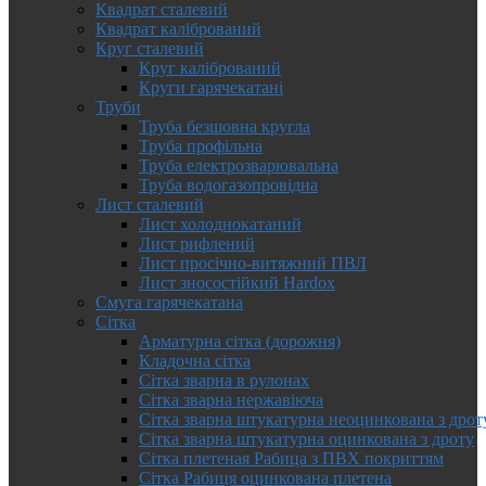
Квадрат сталевий
Квадрат калібрований
Круг сталевий
Круг калібрований
Круги гарячекатані
Труби
Труба безшовна кругла
Труба профільна
Труба електрозварювальна
Труба водогазопровідна
Лист сталевий
Лист холоднокатаний
Лист рифлений
Лист просічно-витяжний ПВЛ
Лист зносостійкий Hardox
Смуга гарячекатана
Сітка
Арматурна сітка (дорожня)
Кладочна сітка
Сітка зварна в рулонах
Сітка зварна нержавіюча
Сітка зварна штукатурна неоцинкована з дрот
Сітка зварна штукатурна оцинкована з дроту
Сітка плетеная Рабица з ПВХ покриттям
Сітка Рабиця оцинкована плетена