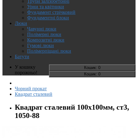
Труби залізобетонні
Урни та квітники
Фундамент стрічковий
Фундаментні блоки
Люки
Чавунні люки
Полімерні люки
Композитні люки
Гумові люки
Полімерпіщані люки
Батути
У кошику
Кошик
: 0
порожньо!
Кошик
: 0
Чорний прокат
Квадрат сталевий
Квадрат сталевий 100х100мм, ст3,
1050-88