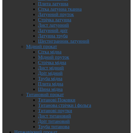
Плита латунна
Сітка латунна тканна
Латунний пруток
Стрічка латунна
Лист латунний
Латунний дріт
Латунна труба
Шестигранник латунний
Мідний прокат
Сітка мідна
Мідний пруток
Стрічка мідна
Лист мідний
Дріт мідний
Труба мідна
Плита мідна
Шина мідна
Титановий прокат
Титанові Поковки
Титанова стрічки і фольга
Титанові прутки
Лист титановий
Дріт титановий
Труба титанова
Нержавіючий прокат