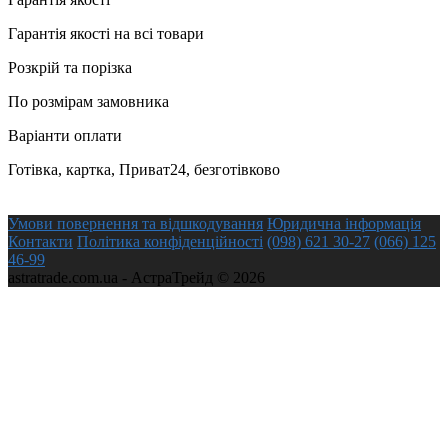
Гарантія якості на всі товари
Розкрій та порізка
По розмірам замовника
Варіанти оплати
Готівка, картка, Приват24, безготівково
Умови повернення та відшкодування
Юридична інформація
Контакти
Політика конфіденційності
(098) 621 30-27
(066) 125
46-99
astratrade.com.ua - АстраТрейд © 2026