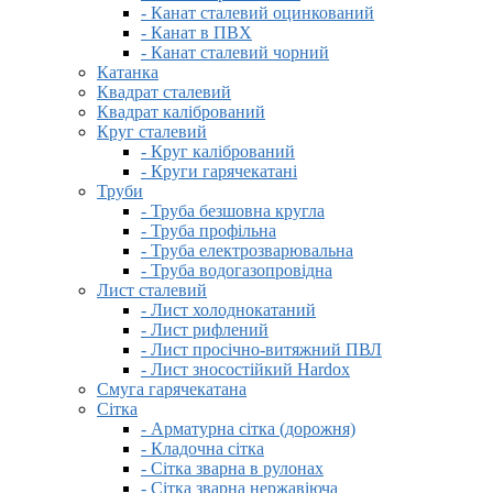
- Канат сталевий оцинкований
- Канат в ПВХ
- Канат сталевий чорний
Катанка
Квадрат сталевий
Квадрат калібрований
Круг сталевий
- Круг калібрований
- Круги гарячекатані
Труби
- Труба безшовна кругла
- Труба профільна
- Труба електрозварювальна
- Труба водогазопровідна
Лист сталевий
- Лист холоднокатаний
- Лист рифлений
- Лист просічно-витяжний ПВЛ
- Лист зносостійкий Hardox
Смуга гарячекатана
Сітка
- Арматурна сітка (дорожня)
- Кладочна сітка
- Сітка зварна в рулонах
- Сітка зварна нержавіюча