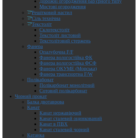
Дорожні огородження бар'єрного типу
Мостові огородження
Решітковий настил
Сіль технічна
Текстоліт
Склотекстоліт
Текстоліт листовий
Текстолітовий стержень
Фанера
Опалубочна F/F
Фанера вологостійка ФК
Фанера вологостійка ФСФ
Фанера ОКУМЕ (Морська)
Фанера транспортна F/W
Полікабонат
Полікарбонат монолітний
Сотовий полікарбонат
Чорний прокат
Балка двотаврова
Канат
Канат нержавіючий
Канат сталевий оцинкований
Канат в ПВХ
Канат сталевий чорний
Катанка