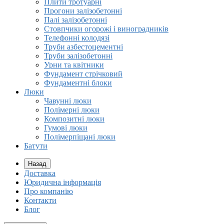
Плити тротуарні
Прогони залізобетонні
Палі залізобетонні
Стовпчики огорожі і виноградників
Телефонні колодязі
Труби азбестоцементні
Труби залізобетонні
Урни та квітники
Фундамент стрічковий
Фундаментні блоки
Люки
Чавунні люки
Полімерні люки
Композитні люки
Гумові люки
Полімерпіщані люки
Батути
Назад
Доставка
Юридична інформація
Про компанію
Контакти
Блог