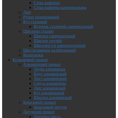
Сітка рифлена
Сітка рифлена канилирована
Дріт
Рулон оцинкований
Кут сталевий
Куточок сталевий гарячекатаний
Швелери сталеві
Швелер гарячекатаний
Швелер гнутий
Швеллер г/к равнополочний
Шестигранник калібрований
Колосники
Кольоровий прокат
Алюмінієвий прокат
Труба алюмінієва
Круг алюмінієвий
Лист алюмінієвий
Смуга алюмінієва
Дріт алюмінієвий
Кут алюмінієвий
Швелер алюмінієвий
Бронзовий прокат
Бронзовий пруток
Латунний прокат
Латунна смуга