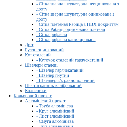
- Сітка зварна штукатурна неоцинкована з
дроту
- Сітка зварна штукатурна оцинкована з
дроту
- Сітка плетеная Рабица з ПВХ покриттям
- Сітка Рабиця оцинкована плетена
- Сітка рифлена
- Сітка рифлена канилирована
Дріт
Рулон оцинкований
Кут сталевий
- Куточок сталевий гарячекатаний
Швелери сталеві
- Швелер гарячекатаний
- Швелер гнутий
- Швеллер г/к равнополочний
Шестигранник калібрований
Колосники
Кольоровий прокат
Алюмінієвий прокат
- Труба алюмінієва
- Круг алюмінієвий
- Лист алюмінієвий
- Смуга алюмінієва
- Дріт алюмінієвий