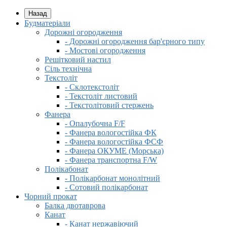
Назад
Будматеріали
Дорожні огородження
- Дорожні огородження бар'єрного типу
- Мостові огородження
Решітковий настил
Сіль технічна
Текстоліт
- Склотекстоліт
- Текстоліт листовий
- Текстолітовий стержень
Фанера
- Опалубочна F/F
- Фанера вологостійка ФК
- Фанера вологостійка ФСФ
- Фанера ОКУМЕ (Морська)
- Фанера транспортна F/W
Полікабонат
- Полікарбонат монолітний
- Сотовий полікарбонат
Чорний прокат
Балка двотаврова
Канат
- Канат нержавіючий