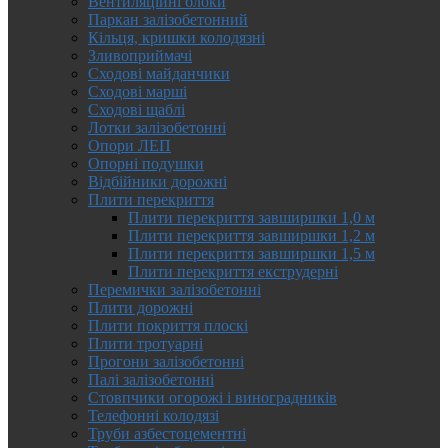
Вентиляційні блоки
Паркан залізобетонний
Кільця, кришки колодязні
Зливоприймачі
Сходові майданчики
Сходові марші
Сходові щаблі
Лотки залізобетонні
Опори ЛЕП
Опорні подушки
Відбійники дорожні
Плити перекриття
Плити перекриття завширшки 1,0 м
Плити перекриття завширшки 1,2 м
Плити перекриття завширшки 1,5 м
Плити перекриття екструдерні
Перемички залізобетонні
Плити дорожні
Плити покриття плоскі
Плити тротуарні
Прогони залізобетонні
Палі залізобетонні
Стовпчики огорожі і виноградників
Телефонні колодязі
Труби азбестоцементні