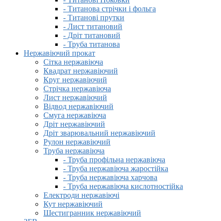
- Титанова стрічки і фольга
- Титанові прутки
- Лист титановий
- Дріт титановий
- Труба титанова
Нержавіючий прокат
Сітка нержавіюча
Квадрат нержавіючий
Круг нержавіючий
Стрічка нержавіюча
Лист нержавіючий
Відвод нержавіючий
Смуга нержавіюча
Дріт нержавіючий
Дріт зварювальний нержавіючий
Рулон нержавіючий
Труба нержавіюча
- Труба профільна нержавіюча
- Труба нержавіюча жаростійка
- Труба нержавіюча харчова
- Труба нержавіюча кислотностійка
Електроди нержавіючі
Кут нержавіючий
Шестигранник нержавіючий