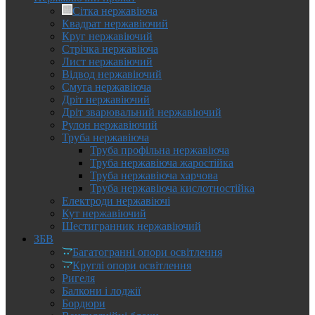
Сітка нержавіюча
Квадрат нержавіючий
Круг нержавіючий
Стрічка нержавіюча
Лист нержавіючий
Відвод нержавіючий
Смуга нержавіюча
Дріт нержавіючий
Дріт зварювальний нержавіючий
Рулон нержавіючий
Труба нержавіюча
Труба профільна нержавіюча
Труба нержавіюча жаростійка
Труба нержавіюча харчова
Труба нержавіюча кислотностійка
Електроди нержавіючі
Кут нержавіючий
Шестигранник нержавіючий
ЗБВ
Багатогранні опори освітлення
Круглі опори освітлення
Ригеля
Балкони і лоджії
Бордюри