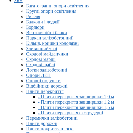
ЗБВ
Багатогранні опори освітлення
Круглі опори освітлення
Ригеля
Балкони і лоджії
Бордюри
Вентиляційні блоки
Паркан залізобетонний
Кільця, кришки колодязні
Зливоприймачі
Сходові майданчики
Сходові марші
Сходові щаблі
Лотки залізобетонні
Опори ЛЕП
Опорні подушки
Відбійники дорожні
Плити перекриття
- Плити перекриття завширшки 1,0 м
- Плити перекриття завширшки 1,2 м
- Плити перекриття завширшки 1,5 м
- Плити перекриття екструдерні
Перемички залізобетонні
Плити дорожні
Плити покриття плоскі