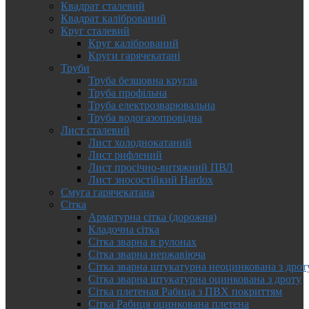
Квадрат сталевий
Квадрат калібрований
Круг сталевий
Круг калібрований
Круги гарячекатані
Труби
Труба безшовна кругла
Труба профільна
Труба електрозварювальна
Труба водогазопровідна
Лист сталевий
Лист холоднокатаний
Лист рифлений
Лист просічно-витяжний ПВЛ
Лист зносостійкий Hardox
Смуга гарячекатана
Сітка
Арматурна сітка (дорожня)
Кладочна сітка
Сітка зварна в рулонах
Сітка зварна нержавіюча
Сітка зварна штукатурна неоцинкована з дрот
Сітка зварна штукатурна оцинкована з дроту
Сітка плетеная Рабица з ПВХ покриттям
Сітка Рабиця оцинкована плетена