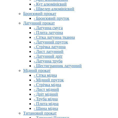
- Кут алюмінієвий
- Швелер алюмінієвий
Бронзовий прокат
- Бронзовий пруток
Латунний прокат
- Латунна смуга
- Плита латунна
- Сітка латунна тканна
- Латунний пруток
- Стрічка латунна
- Лист латунний
- Латунний дріт
- Латунна труба
- Шестигранник латунний
Мідний прокат
- Сітка мідна
- Мідний пруток
- Стрічка мідна
- Лист мідний
- Дріт мідний
- Труба мідна
- Плита мідна
- Шина мідна
Титановий прокат
- Титанові Поковки