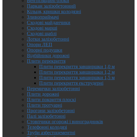
Вентиляційні блоки
Паркан залізобетонний
Кільця, кришки колодязні
Зливоприймачі
Сходові майданчики
Сходові марші
Сходові щаблі
Лотки залізобетонні
Опори ЛЕП
Опорні подушки
Відбійники дорожні
Плити перекриття
Плити перекриття завширшки 1,0 м
Плити перекриття завширшки 1,2 м
Плити перекриття завширшки 1,5 м
Плити перекриття екструдерні
Перемички залізобетонні
Плити дорожні
Плити покриття плоскі
Плити тротуарні
Прогони залізобетонні
Палі залізобетонні
Стовпчики огорожі і виноградників
Телефонні колодязі
Труби азбестоцементні