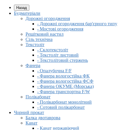
Назад
Будматеріали
Дорожні огородження
- Дорожні огородження бар'єрного типу
- Мостові огородження
Решітковий настил
Сіль технічна
Текстоліт
- Склотекстоліт
- Текстоліт листовий
- Текстолітовий стержень
Фанера
- Опалубочна F/F
- Фанера вологостійка ФК
- Фанера вологостійка ФСФ
- Фанера ОКУМЕ (Морська)
- Фанера транспортна F/W
Полікабонат
- Полікарбонат монолітний
- Сотовий полікарбонат
Чорний прокат
Балка двотаврова
Канат
- Канат нержавіючий