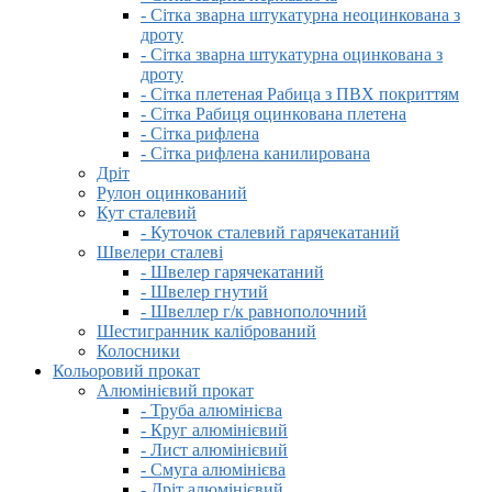
- Сітка зварна штукатурна неоцинкована з
дроту
- Сітка зварна штукатурна оцинкована з
дроту
- Сітка плетеная Рабица з ПВХ покриттям
- Сітка Рабиця оцинкована плетена
- Сітка рифлена
- Сітка рифлена канилирована
Дріт
Рулон оцинкований
Кут сталевий
- Куточок сталевий гарячекатаний
Швелери сталеві
- Швелер гарячекатаний
- Швелер гнутий
- Швеллер г/к равнополочний
Шестигранник калібрований
Колосники
Кольоровий прокат
Алюмінієвий прокат
- Труба алюмінієва
- Круг алюмінієвий
- Лист алюмінієвий
- Смуга алюмінієва
- Дріт алюмінієвий