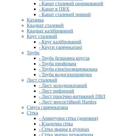
- Канат сталевий оцинкований
- Канат в ПВХ
- Канат сталевий чорний
Катанка
Квадрат сталевий
Квадрат калібрований
Круг сталевий
- Круг калібрований
- Круги гарячекатані
Труби
- Труба безшовна кругла
- Труба профільна
- Труба електрозварювальна
- Труба водогазопровідна
Лист сталевий
- Лист холоднокатаний
- Лист рифлений
- Лист просічно-витяжний ПВЛ
- Лист зносостійкий Hardox
Смуга гарячекатана
Сітка
- Арматурна сітка (дорожня)
- Кладочна сітка
- Сітка зварна в рулонах
- Сітка зварна нержавіюча