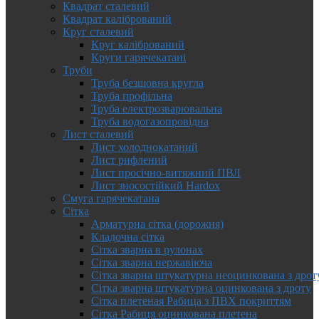
Квадрат сталевий
Квадрат калібрований
Круг сталевий
Круг калібрований
Круги гарячекатані
Труби
Труба безшовна кругла
Труба профільна
Труба електрозварювальна
Труба водогазопровідна
Лист сталевий
Лист холоднокатаний
Лист рифлений
Лист просічно-витяжний ПВЛ
Лист зносостійкий Hardox
Смуга гарячекатана
Сітка
Арматурна сітка (дорожня)
Кладочна сітка
Сітка зварна в рулонах
Сітка зварна нержавіюча
Сітка зварна штукатурна неоцинкована з дрот
Сітка зварна штукатурна оцинкована з дроту
Сітка плетеная Рабица з ПВХ покриттям
Сітка Рабиця оцинкована плетена