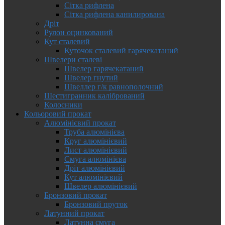
Сітка рифлена
Сітка рифлена канилирована
Дріт
Рулон оцинкований
Кут сталевий
Куточок сталевий гарячекатаний
Швелери сталеві
Швелер гарячекатаний
Швелер гнутий
Швеллер г/к равнополочний
Шестигранник калібрований
Колосники
Кольоровий прокат
Алюмінієвий прокат
Труба алюмінієва
Круг алюмінієвий
Лист алюмінієвий
Смуга алюмінієва
Дріт алюмінієвий
Кут алюмінієвий
Швелер алюмінієвий
Бронзовий прокат
Бронзовий пруток
Латунний прокат
Латунна смуга