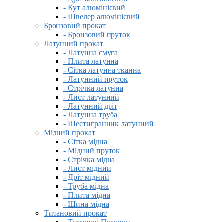
- Кут алюмінієвий
- Швелер алюмінієвий
Бронзовий прокат
- Бронзовий пруток
Латунний прокат
- Латунна смуга
- Плита латунна
- Сітка латунна тканна
- Латунний пруток
- Стрічка латунна
- Лист латунний
- Латунний дріт
- Латунна труба
- Шестигранник латунний
Мідний прокат
- Сітка мідна
- Мідний пруток
- Стрічка мідна
- Лист мідний
- Дріт мідний
- Труба мідна
- Плита мідна
- Шина мідна
Титановий прокат
- Титанові Поковки