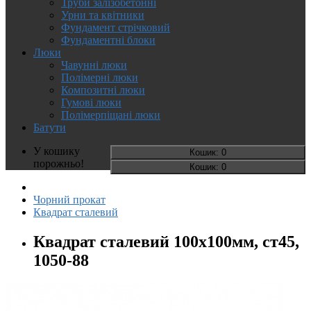
Труби залізобетонні
Урни та квітники
Фундамент стрічковий
Фундаментні блоки
Люки
Чавунні люки
Полімерні люки
Композитні люки
Гумові люки
Полімерпіщані люки
Батути
У кошику
Кошик
: 0
порожньо!
Кошик
: 0
Чорний прокат
Квадрат сталевий
Квадрат сталевий 100х100мм, ст45,
1050-88