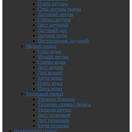
Плита латунна
Сітка латунна тканна
Латунний пруток
Стрічка латунна
Лист латунний
Латунний дріт
Латунна труба
Шестигранник латунний
Мідний прокат
Сітка мідна
Мідний пруток
Стрічка мідна
Лист мідний
Дріт мідний
Труба мідна
Плита мідна
Шина мідна
Титановий прокат
Титанові Поковки
Титанова стрічки і фольга
Титанові прутки
Лист титановий
Дріт титановий
Труба титанова
Нержавіючий прокат