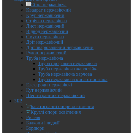
Сітка нержавіюча
Квадрат нержавіючий
Круг нержавіючий
Стрічка нержавіюча
Лист нержавіючий
Відвод нержавіючий
Смуга нержавіюча
Дріт нержавіючий
Дріт зварювальний нержавіючий
Рулон нержавіючий
Труба нержавіюча
Труба профільна нержавіюча
Труба нержавіюча жаростійка
Труба нержавіюча харчова
Труба нержавіюча кислотностійка
Електроди нержавіючі
Кут нержавіючий
Шестигранник нержавіючий
ЗБВ
Багатогранні опори освітлення
Круглі опори освітлення
Ригеля
Балкони і лоджії
Бордюри