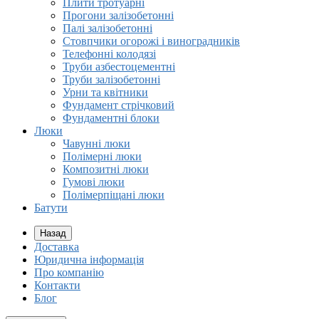
Плити тротуарні
Прогони залізобетонні
Палі залізобетонні
Стовпчики огорожі і виноградників
Телефонні колодязі
Труби азбестоцементні
Труби залізобетонні
Урни та квітники
Фундамент стрічковий
Фундаментні блоки
Люки
Чавунні люки
Полімерні люки
Композитні люки
Гумові люки
Полімерпіщані люки
Батути
Назад
Доставка
Юридична інформація
Про компанію
Контакти
Блог