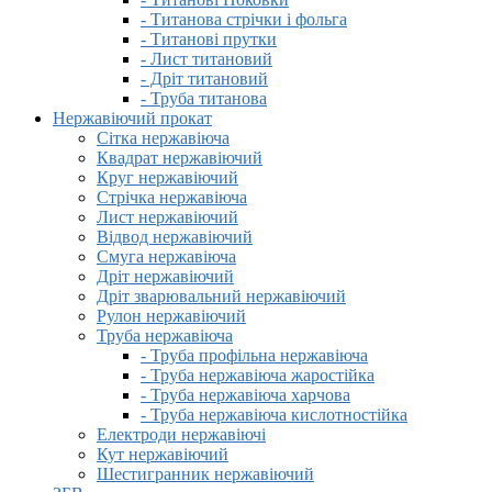
- Титанова стрічки і фольга
- Титанові прутки
- Лист титановий
- Дріт титановий
- Труба титанова
Нержавіючий прокат
Сітка нержавіюча
Квадрат нержавіючий
Круг нержавіючий
Стрічка нержавіюча
Лист нержавіючий
Відвод нержавіючий
Смуга нержавіюча
Дріт нержавіючий
Дріт зварювальний нержавіючий
Рулон нержавіючий
Труба нержавіюча
- Труба профільна нержавіюча
- Труба нержавіюча жаростійка
- Труба нержавіюча харчова
- Труба нержавіюча кислотностійка
Електроди нержавіючі
Кут нержавіючий
Шестигранник нержавіючий