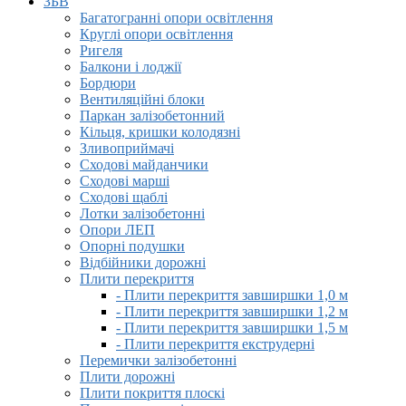
ЗБВ
Багатогранні опори освітлення
Круглі опори освітлення
Ригеля
Балкони і лоджії
Бордюри
Вентиляційні блоки
Паркан залізобетонний
Кільця, кришки колодязні
Зливоприймачі
Сходові майданчики
Сходові марші
Сходові щаблі
Лотки залізобетонні
Опори ЛЕП
Опорні подушки
Відбійники дорожні
Плити перекриття
- Плити перекриття завширшки 1,0 м
- Плити перекриття завширшки 1,2 м
- Плити перекриття завширшки 1,5 м
- Плити перекриття екструдерні
Перемички залізобетонні
Плити дорожні
Плити покриття плоскі