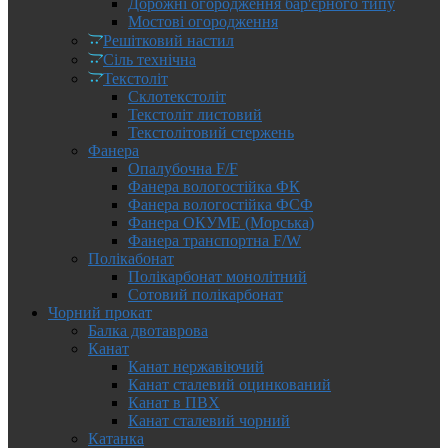
Дорожні огородження бар'єрного типу
Мостові огородження
Решітковий настил
Сіль технічна
Текстоліт
Склотекстоліт
Текстоліт листовий
Текстолітовий стержень
Фанера
Опалубочна F/F
Фанера вологостійка ФК
Фанера вологостійка ФСФ
Фанера ОКУМЕ (Морська)
Фанера транспортна F/W
Полікабонат
Полікарбонат монолітний
Сотовий полікарбонат
Чорний прокат
Балка двотаврова
Канат
Канат нержавіючий
Канат сталевий оцинкований
Канат в ПВХ
Канат сталевий чорний
Катанка