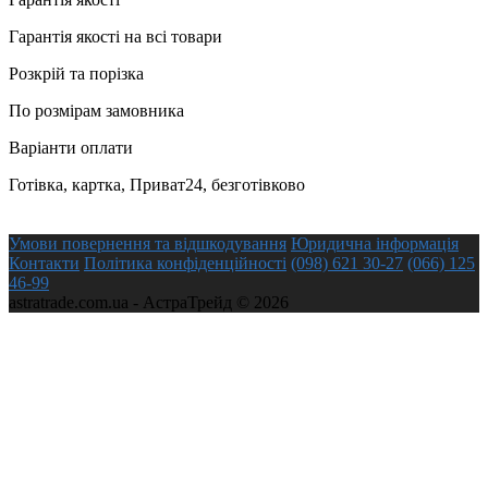
Гарантія якості на всі товари
Розкрій та порізка
По розмірам замовника
Варіанти оплати
Готівка, картка, Приват24, безготівково
Умови повернення та відшкодування
Юридична інформація
Контакти
Політика конфіденційності
(098) 621 30-27
(066) 125
46-99
astratrade.com.ua - АстраТрейд © 2026