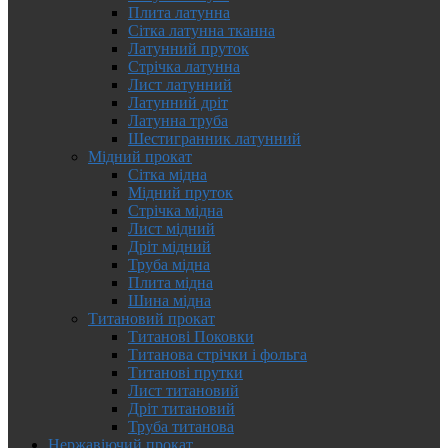
Плита латунна
Сітка латунна тканна
Латунний пруток
Стрічка латунна
Лист латунний
Латунний дріт
Латунна труба
Шестигранник латунний
Мідний прокат
Сітка мідна
Мідний пруток
Стрічка мідна
Лист мідний
Дріт мідний
Труба мідна
Плита мідна
Шина мідна
Титановий прокат
Титанові Поковки
Титанова стрічки і фольга
Титанові прутки
Лист титановий
Дріт титановий
Труба титанова
Нержавіючий прокат