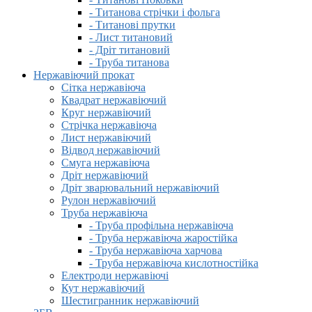
- Титанова стрічки і фольга
- Титанові прутки
- Лист титановий
- Дріт титановий
- Труба титанова
Нержавіючий прокат
Сітка нержавіюча
Квадрат нержавіючий
Круг нержавіючий
Стрічка нержавіюча
Лист нержавіючий
Відвод нержавіючий
Смуга нержавіюча
Дріт нержавіючий
Дріт зварювальний нержавіючий
Рулон нержавіючий
Труба нержавіюча
- Труба профільна нержавіюча
- Труба нержавіюча жаростійка
- Труба нержавіюча харчова
- Труба нержавіюча кислотностійка
Електроди нержавіючі
Кут нержавіючий
Шестигранник нержавіючий