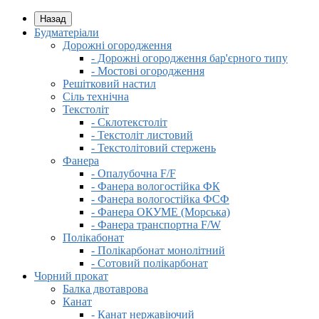
Назад
Будматеріали
Дорожні огородження
- Дорожні огородження бар'єрного типу
- Мостові огородження
Решітковий настил
Сіль технічна
Текстоліт
- Склотекстоліт
- Текстоліт листовий
- Текстолітовий стержень
Фанера
- Опалубочна F/F
- Фанера вологостійка ФК
- Фанера вологостійка ФСФ
- Фанера ОКУМЕ (Морська)
- Фанера транспортна F/W
Полікабонат
- Полікарбонат монолітний
- Сотовий полікарбонат
Чорний прокат
Балка двотаврова
Канат
- Канат нержавіючий