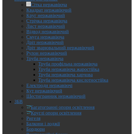
Сітка нержавіюча
Квадрат нержавіючий
Круг нержавіючий
Стрічка нержавіюча
Лист нержавіючий
Відвод нержавіючий
Смуга нержавіюча
Дріт нержавіючий
Дріт зварювальний нержавіючий
Рулон нержавіючий
Труба нержавіюча
Труба профільна нержавіюча
Труба нержавіюча жаростійка
Труба нержавіюча харчова
Труба нержавіюча кислотностійка
Електроди нержавіючі
Кут нержавіючий
Шестигранник нержавіючий
ЗБВ
Багатогранні опори освітлення
Круглі опори освітлення
Ригеля
Балкони і лоджії
Бордюри