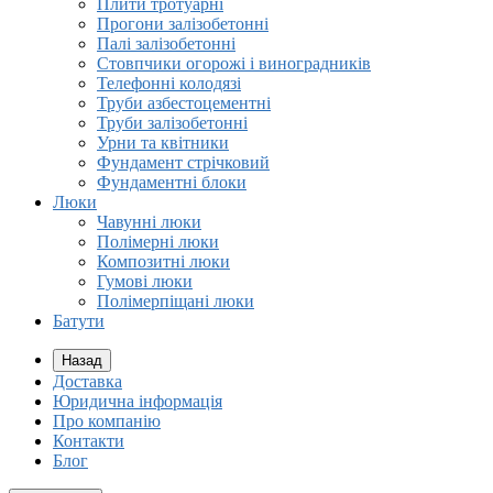
Плити тротуарні
Прогони залізобетонні
Палі залізобетонні
Стовпчики огорожі і виноградників
Телефонні колодязі
Труби азбестоцементні
Труби залізобетонні
Урни та квітники
Фундамент стрічковий
Фундаментні блоки
Люки
Чавунні люки
Полімерні люки
Композитні люки
Гумові люки
Полімерпіщані люки
Батути
Назад
Доставка
Юридична інформація
Про компанію
Контакти
Блог