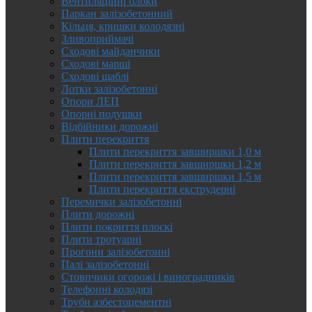
Вентиляційні блоки
Паркан залізобетонний
Кільця, кришки колодязні
Зливоприймачі
Сходові майданчики
Сходові марші
Сходові щаблі
Лотки залізобетонні
Опори ЛЕП
Опорні подушки
Відбійники дорожні
Плити перекриття
Плити перекриття завширшки 1,0 м
Плити перекриття завширшки 1,2 м
Плити перекриття завширшки 1,5 м
Плити перекриття екструдерні
Перемички залізобетонні
Плити дорожні
Плити покриття плоскі
Плити тротуарні
Прогони залізобетонні
Палі залізобетонні
Стовпчики огорожі і виноградників
Телефонні колодязі
Труби азбестоцементні