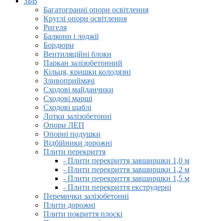
ЗБВ
Багатогранні опори освітлення
Круглі опори освітлення
Ригеля
Балкони і лоджії
Бордюри
Вентиляційні блоки
Паркан залізобетонний
Кільця, кришки колодязні
Зливоприймачі
Сходові майданчики
Сходові марші
Сходові щаблі
Лотки залізобетонні
Опори ЛЕП
Опорні подушки
Відбійники дорожні
Плити перекриття
- Плити перекриття завширшки 1,0 м
- Плити перекриття завширшки 1,2 м
- Плити перекриття завширшки 1,5 м
- Плити перекриття екструдерні
Перемички залізобетонні
Плити дорожні
Плити покриття плоскі