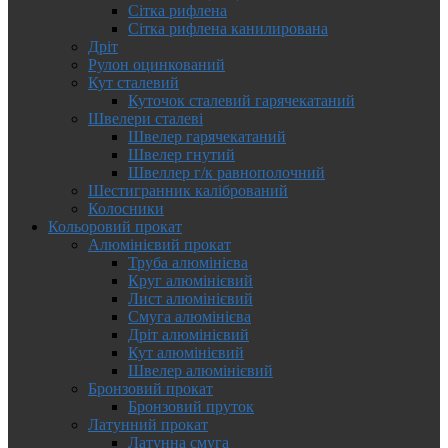
Сітка рифлена
Сітка рифлена канилирована
Дріт
Рулон оцинкований
Кут сталевий
Куточок сталевий гарячекатаний
Швелери сталеві
Швелер гарячекатаний
Швелер гнутий
Швеллер г/к равнополочний
Шестигранник калібрований
Колосники
Кольоровий прокат
Алюмінієвий прокат
Труба алюмінієва
Круг алюмінієвий
Лист алюмінієвий
Смуга алюмінієва
Дріт алюмінієвий
Кут алюмінієвий
Швелер алюмінієвий
Бронзовий прокат
Бронзовий пруток
Латунний прокат
Латунна смуга