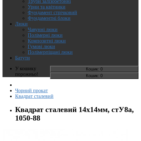
Труби залізобетонні
Урни та квітники
Фундамент стрічковий
Фундаментні блоки
Люки
Чавунні люки
Полімерні люки
Композитні люки
Гумові люки
Полімерпіщані люки
Батути
У кошику
Кошик
: 0
порожньо!
Кошик
: 0
Чорний прокат
Квадрат сталевий
Квадрат сталевий 14х14мм, стУ8а,
1050-88