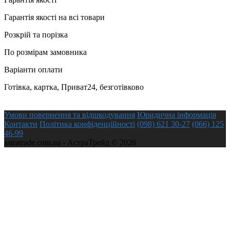
Гарантія якості на всі товари
Розкрій та порізка
По розмірам замовника
Варіанти оплати
Готівка, картка, Приват24, безготівково
Умови повернення та відшкодування
Юридична інформація
Контакти
Політика конфіденційності
(098) 621 30-27
(066) 125
46-99
astratrade.com.ua - АстраТрейд © 2026