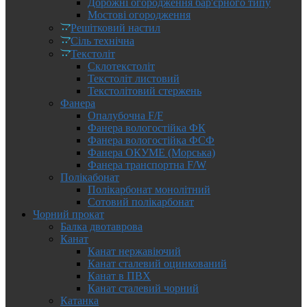
Дорожні огородження бар'єрного типу
Мостові огородження
Решітковий настил
Сіль технічна
Текстоліт
Склотекстоліт
Текстоліт листовий
Текстолітовий стержень
Фанера
Опалубочна F/F
Фанера вологостійка ФК
Фанера вологостійка ФСФ
Фанера ОКУМЕ (Морська)
Фанера транспортна F/W
Полікабонат
Полікарбонат монолітний
Сотовий полікарбонат
Чорний прокат
Балка двотаврова
Канат
Канат нержавіючий
Канат сталевий оцинкований
Канат в ПВХ
Канат сталевий чорний
Катанка