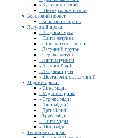
- Кут алюмінієвий
- Швелер алюмінієвий
Бронзовий прокат
- Бронзовий пруток
Латунний прокат
- Латунна смуга
- Плита латунна
- Сітка латунна тканна
- Латунний пруток
- Стрічка латунна
- Лист латунний
- Латунний дріт
- Латунна труба
- Шестигранник латунний
Мідний прокат
- Сітка мідна
- Мідний пруток
- Стрічка мідна
- Лист мідний
- Дріт мідний
- Труба мідна
- Плита мідна
- Шина мідна
Титановий прокат
- Титанові Поковки