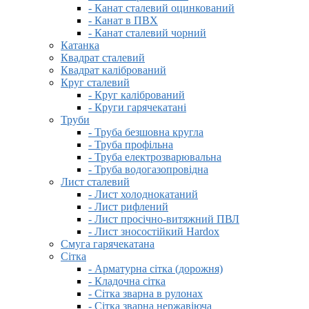
- Канат сталевий оцинкований
- Канат в ПВХ
- Канат сталевий чорний
Катанка
Квадрат сталевий
Квадрат калібрований
Круг сталевий
- Круг калібрований
- Круги гарячекатані
Труби
- Труба безшовна кругла
- Труба профільна
- Труба електрозварювальна
- Труба водогазопровідна
Лист сталевий
- Лист холоднокатаний
- Лист рифлений
- Лист просічно-витяжний ПВЛ
- Лист зносостійкий Hardox
Смуга гарячекатана
Сітка
- Арматурна сітка (дорожня)
- Кладочна сітка
- Сітка зварна в рулонах
- Сітка зварна нержавіюча