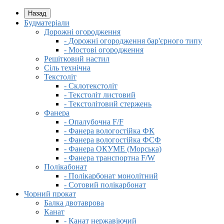
Назад
Будматеріали
Дорожні огородження
- Дорожні огородження бар'єрного типу
- Мостові огородження
Решітковий настил
Сіль технічна
Текстоліт
- Склотекстоліт
- Текстоліт листовий
- Текстолітовий стержень
Фанера
- Опалубочна F/F
- Фанера вологостійка ФК
- Фанера вологостійка ФСФ
- Фанера ОКУМЕ (Морська)
- Фанера транспортна F/W
Полікабонат
- Полікарбонат монолітний
- Сотовий полікарбонат
Чорний прокат
Балка двотаврова
Канат
- Канат нержавіючий