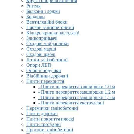
Круглі опори освітлення
Ригеля
Балкони і лоджії
Бордюри
Вентиляційні блоки
Паркан залізобетонний
Кільця, кришки колодязні
Зливоприймачі
Сходові майданчики
Сходові марші
Сходові щаблі
Лотки залізобетонні
Опори ЛЕП
Опорні подушки
Відбійники дорожні
Плити перекриття
- Плити перекриття завширшки 1,0 м
- Плити перекриття завширшки 1,2 м
- Плити перекриття завширшки 1,5 м
- Плити перекриття екструдерні
Перемички залізобетонні
Плити дорожні
Плити покриття плоскі
Плити тротуарні
Прогони залізобетонні