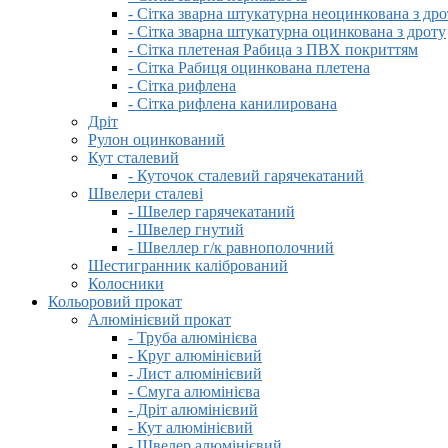
- Сітка зварна штукатурна неоцинкована з дро
- Сітка зварна штукатурна оцинкована з дроту
- Сітка плетеная Рабица з ПВХ покриттям
- Сітка Рабиця оцинкована плетена
- Сітка рифлена
- Сітка рифлена канилирована
Дріт
Рулон оцинкований
Кут сталевий
- Куточок сталевий гарячекатаний
Швелери сталеві
- Швелер гарячекатаний
- Швелер гнутий
- Швеллер г/к равнополочний
Шестигранник калібрований
Колосники
Кольоровий прокат
Алюмінієвий прокат
- Труба алюмінієва
- Круг алюмінієвий
- Лист алюмінієвий
- Смуга алюмінієва
- Дріт алюмінієвий
- Кут алюмінієвий
- Швелер алюмінієвий