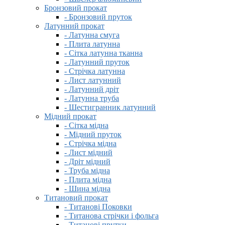
Бронзовий прокат
- Бронзовий пруток
Латунний прокат
- Латунна смуга
- Плита латунна
- Сітка латунна тканна
- Латунний пруток
- Стрічка латунна
- Лист латунний
- Латунний дріт
- Латунна труба
- Шестигранник латунний
Мідний прокат
- Сітка мідна
- Мідний пруток
- Стрічка мідна
- Лист мідний
- Дріт мідний
- Труба мідна
- Плита мідна
- Шина мідна
Титановий прокат
- Титанові Поковки
- Титанова стрічки і фольга
- Титанові прутки