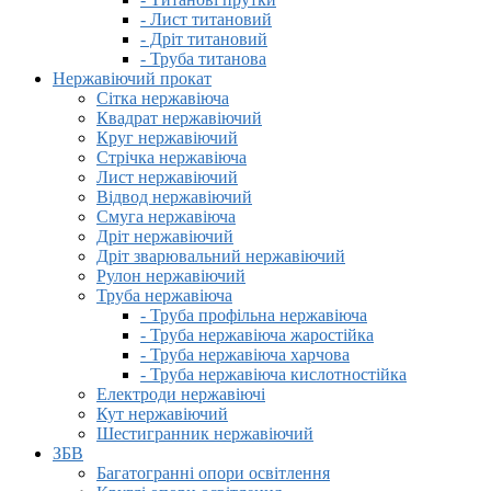
- Лист титановий
- Дріт титановий
- Труба титанова
Нержавіючий прокат
Сітка нержавіюча
Квадрат нержавіючий
Круг нержавіючий
Стрічка нержавіюча
Лист нержавіючий
Відвод нержавіючий
Смуга нержавіюча
Дріт нержавіючий
Дріт зварювальний нержавіючий
Рулон нержавіючий
Труба нержавіюча
- Труба профільна нержавіюча
- Труба нержавіюча жаростійка
- Труба нержавіюча харчова
- Труба нержавіюча кислотностійка
Електроди нержавіючі
Кут нержавіючий
Шестигранник нержавіючий
ЗБВ
Багатогранні опори освітлення