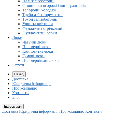
Палі залізобетонні
Стовпчики огорожі і виноградників
Телефонні колодязі
Труби азбестоцементні
Труби залізобетонні
Урни та квітники
Фундамент стрічковий
Фундаментні блоки
Люки
Чавунні люки
Полімерні люки
Композитні люки
Гумові люки
Полімерпіщані люки
Батути
Назад
Доставка
Юридична інформація
Про компанію
Контакти
Блог
Інформація
Доставка
Юридична інформація
Про компанію
Контакти