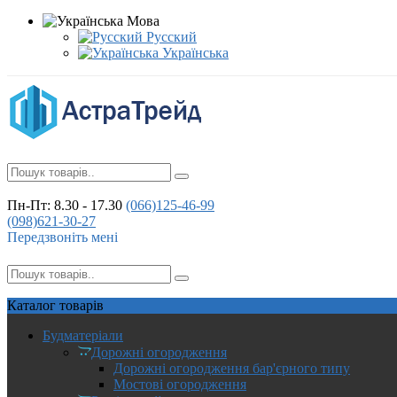
Мова
Русский
Українська
Пн-Пт: 8.30 - 17.30
(066)
125-46-99
(098)
621-30-27
Передзвоніть мені
Каталог
товарів
Будматеріали
Дорожні огородження
Дорожні огородження бар'єрного типу
Мостові огородження