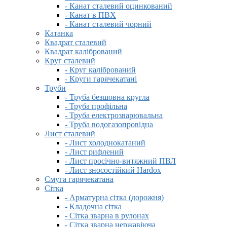
- Канат сталевий оцинкований
- Канат в ПВХ
- Канат сталевий чорний
Катанка
Квадрат сталевий
Квадрат калібрований
Круг сталевий
- Круг калібрований
- Круги гарячекатані
Труби
- Труба безшовна кругла
- Труба профільна
- Труба електрозварювальна
- Труба водогазопровідна
Лист сталевий
- Лист холоднокатаний
- Лист рифлений
- Лист просічно-витяжний ПВЛ
- Лист зносостійкий Hardox
Смуга гарячекатана
Сітка
- Арматурна сітка (дорожня)
- Кладочна сітка
- Сітка зварна в рулонах
- Сітка зварна нержавіюча