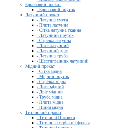
Бронзовий прокат
- Бронзовий пруток
Латунний прокат
- Латунна смуга
- Плита латунна
- Сітка латунна тканна
- Латунний пруток
- Стрічка латунна
- Лист латунний
- Латунний дріт
- Латунна труба
- Шестигранник латунний
Мідний прокат
- Сітка мідна
- Мідний пруток
- Стрічка мідна
- Лист мідний
- Дріт мідний
- Труба мідна
- Плита мідна
- Шина мідна
Титановий прокат
- Титанові Поковки
- Титанова стрічки і фольга
- Титанові прутки