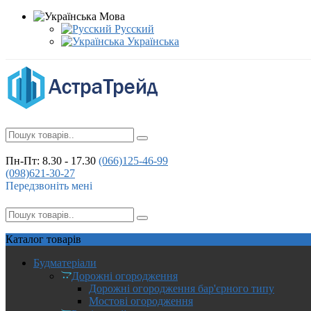
Мова
Русский
Українська
Пн-Пт: 8.30 - 17.30
(066)
125-46-99
(098)
621-30-27
Передзвоніть мені
Каталог
товарів
Будматеріали
Дорожні огородження
Дорожні огородження бар'єрного типу
Мостові огородження