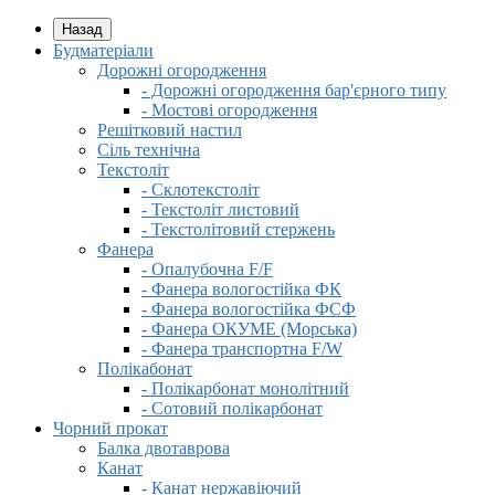
Назад
Будматеріали
Дорожні огородження
- Дорожні огородження бар'єрного типу
- Мостові огородження
Решітковий настил
Сіль технічна
Текстоліт
- Склотекстоліт
- Текстоліт листовий
- Текстолітовий стержень
Фанера
- Опалубочна F/F
- Фанера вологостійка ФК
- Фанера вологостійка ФСФ
- Фанера ОКУМЕ (Морська)
- Фанера транспортна F/W
Полікабонат
- Полікарбонат монолітний
- Сотовий полікарбонат
Чорний прокат
Балка двотаврова
Канат
- Канат нержавіючий