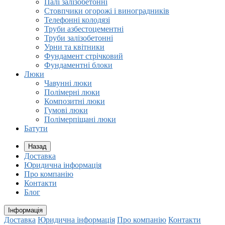
Палі залізобетонні
Стовпчики огорожі і виноградників
Телефонні колодязі
Труби азбестоцементні
Труби залізобетонні
Урни та квітники
Фундамент стрічковий
Фундаментні блоки
Люки
Чавунні люки
Полімерні люки
Композитні люки
Гумові люки
Полімерпіщані люки
Батути
Назад
Доставка
Юридична інформація
Про компанію
Контакти
Блог
Інформація
Доставка
Юридична інформація
Про компанію
Контакти