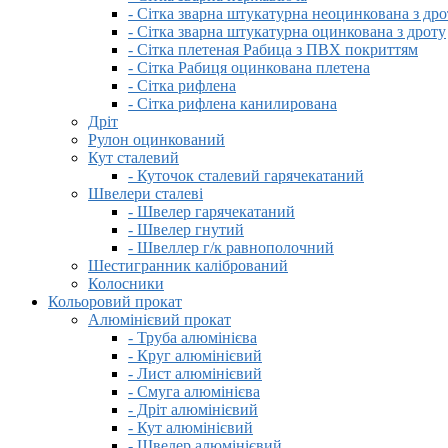
- Сітка зварна штукатурна неоцинкована з дро
- Сітка зварна штукатурна оцинкована з дроту
- Сітка плетеная Рабица з ПВХ покриттям
- Сітка Рабиця оцинкована плетена
- Сітка рифлена
- Сітка рифлена канилирована
Дріт
Рулон оцинкований
Кут сталевий
- Куточок сталевий гарячекатаний
Швелери сталеві
- Швелер гарячекатаний
- Швелер гнутий
- Швеллер г/к равнополочний
Шестигранник калібрований
Колосники
Кольоровий прокат
Алюмінієвий прокат
- Труба алюмінієва
- Круг алюмінієвий
- Лист алюмінієвий
- Смуга алюмінієва
- Дріт алюмінієвий
- Кут алюмінієвий
- Швелер алюмінієвий