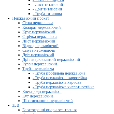
- Лист титановий
- Дріт титановий
- Труба титанова
Нержавіючий прокат
Сітка нержавіюча
Квадрат нержавіючий
Круг нержавіючий
Стрічка нержавіюча
Лист нержавіючий
Відвод нержавіючий
Смуга нержавіюча
Дріт нержавіючий
Дріт зварювальний нержавіючий
Рулон нержавіючий
Труба нержавіюча
- Труба профільна нержавіюча
- Труба нержавіюча жаростійка
- Труба нержавіюча харчова
- Труба нержавіюча кислотностійка
Електроди нержавіючі
Кут нержавіючий
Шестигранник нержавіючий
ЗБВ
Багатогранні опори освітлення