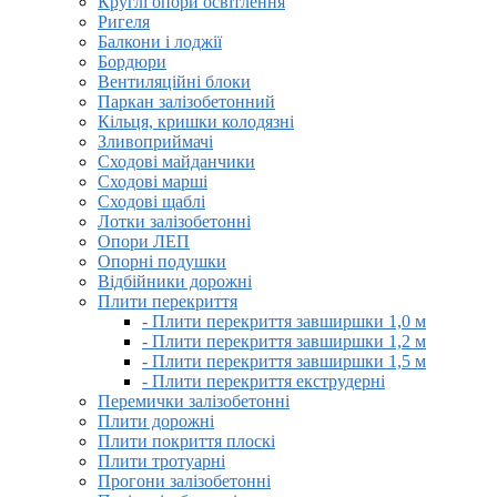
Круглі опори освітлення
Ригеля
Балкони і лоджії
Бордюри
Вентиляційні блоки
Паркан залізобетонний
Кільця, кришки колодязні
Зливоприймачі
Сходові майданчики
Сходові марші
Сходові щаблі
Лотки залізобетонні
Опори ЛЕП
Опорні подушки
Відбійники дорожні
Плити перекриття
- Плити перекриття завширшки 1,0 м
- Плити перекриття завширшки 1,2 м
- Плити перекриття завширшки 1,5 м
- Плити перекриття екструдерні
Перемички залізобетонні
Плити дорожні
Плити покриття плоскі
Плити тротуарні
Прогони залізобетонні