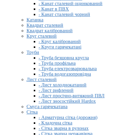
- Канат сталевий оцинкований
- Канат в ПВХ
- Канат сталевий чорний
Катанка
Квадрат сталевий
Квадрат калібрований
Круг сталевий
- Круг калібрований
- Круги гарячекатані
Труби
- Труба безшовна кругла
- Труба профільна
- Труба електрозварювальна
- Труба водогазопровідна
Лист сталевий
- Лист холоднокатаний
- Лист рифлений
- Лист просічно-витяжний ПВЛ
- Лист зносостійкий Hardox
Смуга гарячекатана
Сітка
- Арматурна сітка (дорожня)
- Кладочна сітка
- Сітка зварна в рулонах
- Сітка зварна нержавіюча