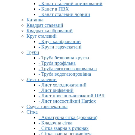
- Канат сталевий оцинкований
- Канат в ПВХ
- Канат сталевий чорний
Катанка
Квадрат сталевий
Квадрат калібрований
Круг сталевий
- Круг калібрований
- Круги гарячекатані
Труби
- Труба безшовна кругла
- Труба профільна
- Труба електрозварювальна
- Труба водогазопровідна
Лист сталевий
- Лист холоднокатаний
- Лист рифлений
- Лист просічно-витяжний ПВЛ
- Лист зносостійкий Hardox
Смуга гарячекатана
Сітка
- Арматурна сітка (дорожня)
- Кладочна сітка
- Сітка зварна в рулонах
- Сітка зварна нержавіюча