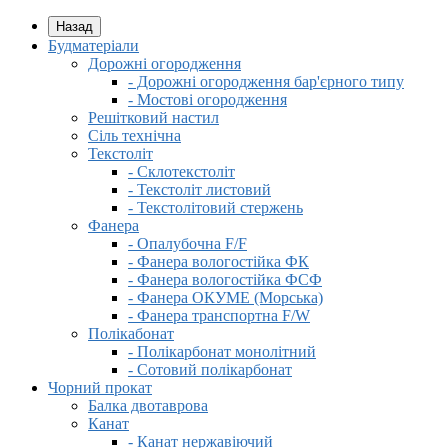
Назад
Будматеріали
Дорожні огородження
- Дорожні огородження бар'єрного типу
- Мостові огородження
Решітковий настил
Сіль технічна
Текстоліт
- Склотекстоліт
- Текстоліт листовий
- Текстолітовий стержень
Фанера
- Опалубочна F/F
- Фанера вологостійка ФК
- Фанера вологостійка ФСФ
- Фанера ОКУМЕ (Морська)
- Фанера транспортна F/W
Полікабонат
- Полікарбонат монолітний
- Сотовий полікарбонат
Чорний прокат
Балка двотаврова
Канат
- Канат нержавіючий