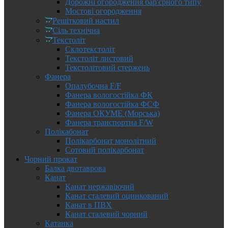
Дорожні огородження бар'єрного типу
Мостові огородження
Решітковий настил
Сіль технічна
Текстоліт
Склотекстоліт
Текстоліт листовий
Текстолітовий стержень
Фанера
Опалубочна F/F
Фанера вологостійка ФК
Фанера вологостійка ФСФ
Фанера ОКУМЕ (Морська)
Фанера транспортна F/W
Полікабонат
Полікарбонат монолітний
Сотовий полікарбонат
Чорний прокат
Балка двотаврова
Канат
Канат нержавіючий
Канат сталевий оцинкований
Канат в ПВХ
Канат сталевий чорний
Катанка