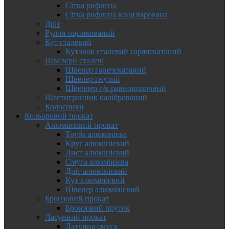
Сітка рифлена
Сітка рифлена канилирована
Дріт
Рулон оцинкований
Кут сталевий
Куточок сталевий гарячекатаний
Швелери сталеві
Швелер гарячекатаний
Швелер гнутий
Швеллер г/к равнополочний
Шестигранник калібрований
Колосники
Кольоровий прокат
Алюмінієвий прокат
Труба алюмінієва
Круг алюмінієвий
Лист алюмінієвий
Смуга алюмінієва
Дріт алюмінієвий
Кут алюмінієвий
Швелер алюмінієвий
Бронзовий прокат
Бронзовий пруток
Латунний прокат
Латунна смуга