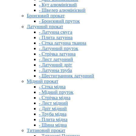
- Кут алюмінієвий
- Швелер алюмінієвий
Бронзовий прокат
- Бронзовий пруток
Латунний прокат
- Латунна смуга
- Плита латунна
- Сітка латунна тканна
- Латунний пруток
- Стрічка латунна
- Лист латунний
- Латунний дріт
- Латунна труба
- Шестигранник латунний
Мідний прокат
- Сітка мідна
- Мідний пруток
- Стрічка мідна
- Лист мідний
- Дріт мідний
- Труба мідна
- Плита мідна
- Шина мідна
Титановий прокат
- Титанові Поковки