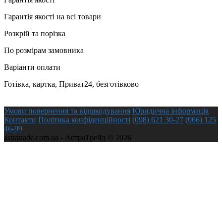
Гарантія якості на всі товари
Розкрій та порізка
По розмірам замовника
Варіанти оплати
Готівка, картка, Приват24, безготівково
Умови повернення та відшкодування
Юридична інформація
Контакти
Політика конфіденційності
(098) 621 30-27
(066) 125
46-99
astratrade.com.ua - АстраТрейд © 2026