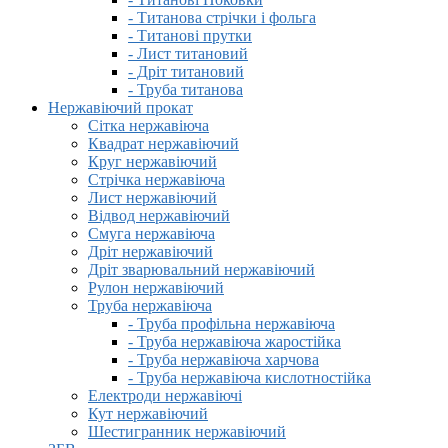
- Титанова стрічки і фольга
- Титанові прутки
- Лист титановий
- Дріт титановий
- Труба титанова
Нержавіючий прокат
Сітка нержавіюча
Квадрат нержавіючий
Круг нержавіючий
Стрічка нержавіюча
Лист нержавіючий
Відвод нержавіючий
Смуга нержавіюча
Дріт нержавіючий
Дріт зварювальний нержавіючий
Рулон нержавіючий
Труба нержавіюча
- Труба профільна нержавіюча
- Труба нержавіюча жаростійка
- Труба нержавіюча харчова
- Труба нержавіюча кислотностійка
Електроди нержавіючі
Кут нержавіючий
Шестигранник нержавіючий