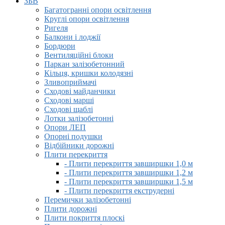
ЗБВ
Багатогранні опори освітлення
Круглі опори освітлення
Ригеля
Балкони і лоджії
Бордюри
Вентиляційні блоки
Паркан залізобетонний
Кільця, кришки колодязні
Зливоприймачі
Сходові майданчики
Сходові марші
Сходові щаблі
Лотки залізобетонні
Опори ЛЕП
Опорні подушки
Відбійники дорожні
Плити перекриття
- Плити перекриття завширшки 1,0 м
- Плити перекриття завширшки 1,2 м
- Плити перекриття завширшки 1,5 м
- Плити перекриття екструдерні
Перемички залізобетонні
Плити дорожні
Плити покриття плоскі