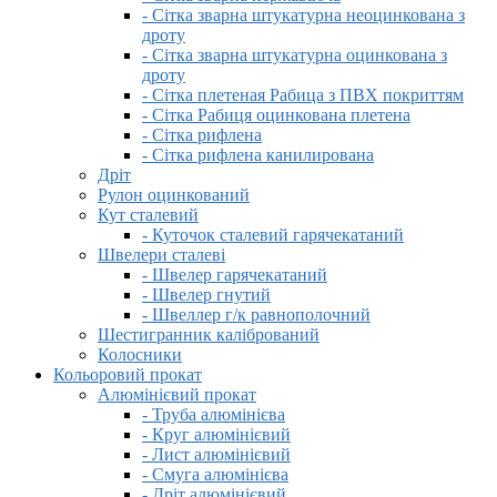
- Сітка зварна штукатурна неоцинкована з
дроту
- Сітка зварна штукатурна оцинкована з
дроту
- Сітка плетеная Рабица з ПВХ покриттям
- Сітка Рабиця оцинкована плетена
- Сітка рифлена
- Сітка рифлена канилирована
Дріт
Рулон оцинкований
Кут сталевий
- Куточок сталевий гарячекатаний
Швелери сталеві
- Швелер гарячекатаний
- Швелер гнутий
- Швеллер г/к равнополочний
Шестигранник калібрований
Колосники
Кольоровий прокат
Алюмінієвий прокат
- Труба алюмінієва
- Круг алюмінієвий
- Лист алюмінієвий
- Смуга алюмінієва
- Дріт алюмінієвий