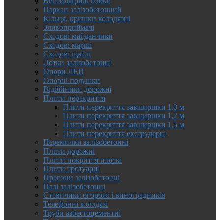
Вентиляційні блоки
Паркан залізобетонний
Кільця, кришки колодязні
Зливоприймачі
Сходові майданчики
Сходові марші
Сходові щаблі
Лотки залізобетонні
Опори ЛЕП
Опорні подушки
Відбійники дорожні
Плити перекриття
Плити перекриття завширшки 1,0 м
Плити перекриття завширшки 1,2 м
Плити перекриття завширшки 1,5 м
Плити перекриття екструдерні
Перемички залізобетонні
Плити дорожні
Плити покриття плоскі
Плити тротуарні
Прогони залізобетонні
Палі залізобетонні
Стовпчики огорожі і виноградників
Телефонні колодязі
Труби азбестоцементні