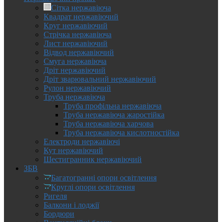
Сітка нержавіюча
Квадрат нержавіючий
Круг нержавіючий
Стрічка нержавіюча
Лист нержавіючий
Відвод нержавіючий
Смуга нержавіюча
Дріт нержавіючий
Дріт зварювальний нержавіючий
Рулон нержавіючий
Труба нержавіюча
Труба профільна нержавіюча
Труба нержавіюча жаростійка
Труба нержавіюча харчова
Труба нержавіюча кислотностійка
Електроди нержавіючі
Кут нержавіючий
Шестигранник нержавіючий
ЗБВ
Багатогранні опори освітлення
Круглі опори освітлення
Ригеля
Балкони і лоджії
Бордюри