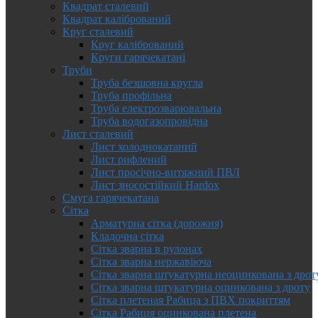
Квадрат сталевий
Квадрат калібрований
Круг сталевий
Круг калібрований
Круги гарячекатані
Труби
Труба безшовна кругла
Труба профільна
Труба електрозварювальна
Труба водогазопровідна
Лист сталевий
Лист холоднокатаний
Лист рифлений
Лист просічно-витяжний ПВЛ
Лист зносостійкий Hardox
Смуга гарячекатана
Сітка
Арматурна сітка (дорожня)
Кладочна сітка
Сітка зварна в рулонах
Сітка зварна нержавіюча
Сітка зварна штукатурна неоцинкована з дрот
Сітка зварна штукатурна оцинкована з дроту
Сітка плетеная Рабица з ПВХ покриттям
Сітка Рабиця оцинкована плетена