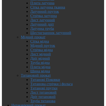
Плита латунна
Сітка латунна тканна
Латунний пруток
Стрічка латунна
Лист латунний
Латунний дріт
Латунна труба
Шестигранник латунний
Мідний прокат
Сітка мідна
Мідний пруток
Стрічка мідна
Лист мідний
Дріт мідний
Труба мідна
Плита мідна
Шина мідна
Титановий прокат
Титанові Поковки
Титанова стрічки і фольга
Титанові прутки
Лист титановий
Дріт титановий
Труба титанова
Нержавіючий прокат