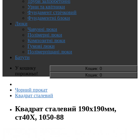
Труби залізобетонні
Урни та квітники
Фундамент стрічковий
Фундаментні блоки
Люки
Чавунні люки
Полімерні люки
Композитні люки
Гумові люки
Полімерпіщані люки
Батути
У кошику
Кошик
: 0
порожньо!
Кошик
: 0
Чорний прокат
Квадрат сталевий
Квадрат сталевий 190х190мм,
ст40Х, 1050-88