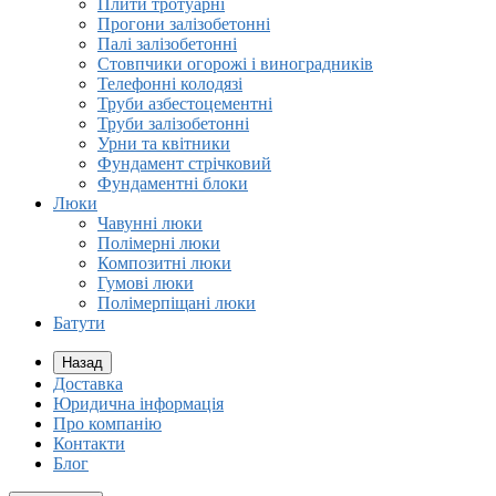
Плити тротуарні
Прогони залізобетонні
Палі залізобетонні
Стовпчики огорожі і виноградників
Телефонні колодязі
Труби азбестоцементні
Труби залізобетонні
Урни та квітники
Фундамент стрічковий
Фундаментні блоки
Люки
Чавунні люки
Полімерні люки
Композитні люки
Гумові люки
Полімерпіщані люки
Батути
Назад
Доставка
Юридична інформація
Про компанію
Контакти
Блог