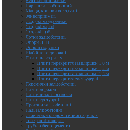
Вентиляційні блоки
Паркан залізобетонний
Кільця, кришки колодязні
Зливоприймачі
Сходові майданчики
Сходові марші
Сходові щаблі
Лотки залізобетонні
Опори ЛЕП
Опорні подушки
Відбійники дорожні
Плити перекриття
Плити перекриття завширшки 1,0 м
Плити перекриття завширшки 1,2 м
Плити перекриття завширшки 1,5 м
Плити перекриття екструдерні
Перемички залізобетонні
Плити дорожні
Плити покриття плоскі
Плити тротуарні
Прогони залізобетонні
Палі залізобетонні
Стовпчики огорожі і виноградників
Телефонні колодязі
Труби азбестоцементні