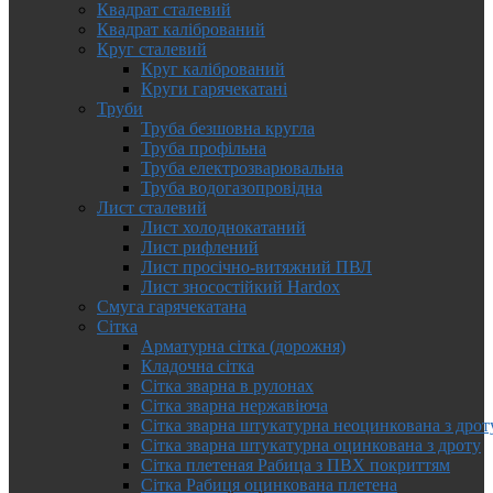
Квадрат сталевий
Квадрат калібрований
Круг сталевий
Круг калібрований
Круги гарячекатані
Труби
Труба безшовна кругла
Труба профільна
Труба електрозварювальна
Труба водогазопровідна
Лист сталевий
Лист холоднокатаний
Лист рифлений
Лист просічно-витяжний ПВЛ
Лист зносостійкий Hardox
Смуга гарячекатана
Сітка
Арматурна сітка (дорожня)
Кладочна сітка
Сітка зварна в рулонах
Сітка зварна нержавіюча
Сітка зварна штукатурна неоцинкована з дрот
Сітка зварна штукатурна оцинкована з дроту
Сітка плетеная Рабица з ПВХ покриттям
Сітка Рабиця оцинкована плетена