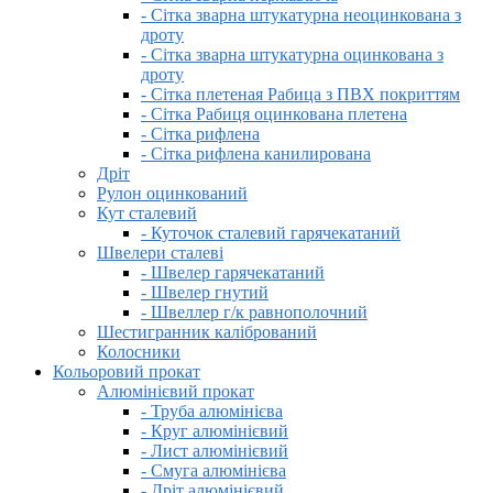
- Сітка зварна штукатурна неоцинкована з
дроту
- Сітка зварна штукатурна оцинкована з
дроту
- Сітка плетеная Рабица з ПВХ покриттям
- Сітка Рабиця оцинкована плетена
- Сітка рифлена
- Сітка рифлена канилирована
Дріт
Рулон оцинкований
Кут сталевий
- Куточок сталевий гарячекатаний
Швелери сталеві
- Швелер гарячекатаний
- Швелер гнутий
- Швеллер г/к равнополочний
Шестигранник калібрований
Колосники
Кольоровий прокат
Алюмінієвий прокат
- Труба алюмінієва
- Круг алюмінієвий
- Лист алюмінієвий
- Смуга алюмінієва
- Дріт алюмінієвий