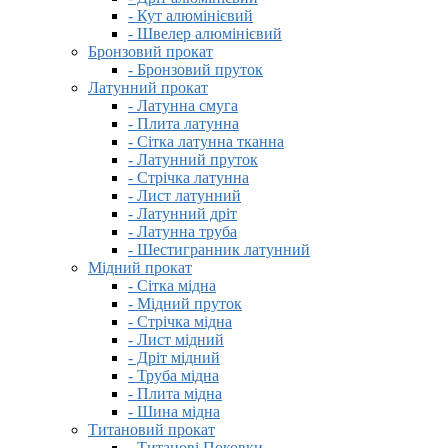
- Кут алюмінієвий
- Швелер алюмінієвий
Бронзовий прокат
- Бронзовий пруток
Латунний прокат
- Латунна смуга
- Плита латунна
- Сітка латунна тканна
- Латунний пруток
- Стрічка латунна
- Лист латунний
- Латунний дріт
- Латунна труба
- Шестигранник латунний
Мідний прокат
- Сітка мідна
- Мідний пруток
- Стрічка мідна
- Лист мідний
- Дріт мідний
- Труба мідна
- Плита мідна
- Шина мідна
Титановий прокат
- Титанові Поковки