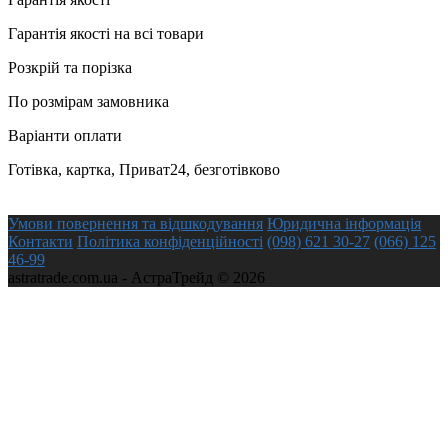
Гарантія якості на всі товари
Розкрій та порізка
По розмірам замовника
Варіанти оплати
Готівка, картка, Приват24, безготівково
Умови повернення та відшкодування
Юридична інформація
Контакти
Політика конфіденційності
(098) 621 30-27
(066) 125
46-99
astratrade.com.ua - АстраТрейд © 2026