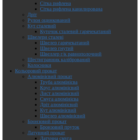
Сітка рифлена
Сітка рифлена канилирована
Дріт
Рулон оцинкований
Кут сталевий
Куточок сталевий гарячекатаний
Швелери сталеві
Швелер гарячекатаний
Швелер гнутий
Швеллер г/к равнополочний
Шестигранник калібрований
Колосники
Кольоровий прокат
Алюмінієвий прокат
Труба алюмінієва
Круг алюмінієвий
Лист алюмінієвий
Смуга алюмінієва
Дріт алюмінієвий
Кут алюмінієвий
Швелер алюмінієвий
Бронзовий прокат
Бронзовий пруток
Латунний прокат
Латунна смуга