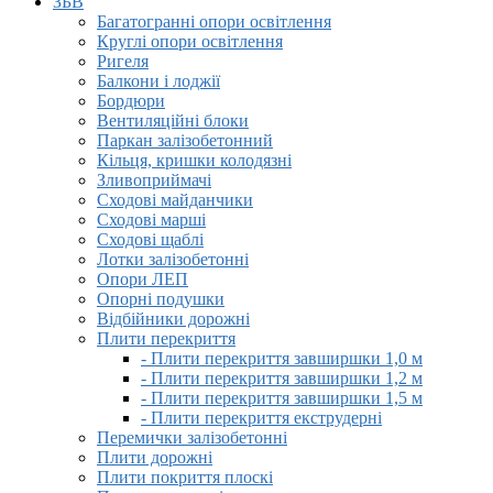
ЗБВ
Багатогранні опори освітлення
Круглі опори освітлення
Ригеля
Балкони і лоджії
Бордюри
Вентиляційні блоки
Паркан залізобетонний
Кільця, кришки колодязні
Зливоприймачі
Сходові майданчики
Сходові марші
Сходові щаблі
Лотки залізобетонні
Опори ЛЕП
Опорні подушки
Відбійники дорожні
Плити перекриття
- Плити перекриття завширшки 1,0 м
- Плити перекриття завширшки 1,2 м
- Плити перекриття завширшки 1,5 м
- Плити перекриття екструдерні
Перемички залізобетонні
Плити дорожні
Плити покриття плоскі