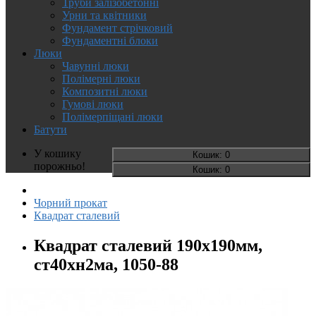
Труби залізобетонні
Урни та квітники
Фундамент стрічковий
Фундаментні блоки
Люки
Чавунні люки
Полімерні люки
Композитні люки
Гумові люки
Полімерпіщані люки
Батути
У кошику
Кошик
: 0
порожньо!
Кошик
: 0
Чорний прокат
Квадрат сталевий
Квадрат сталевий 190х190мм,
ст40хн2ма, 1050-88