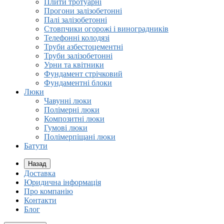
Плити тротуарні
Прогони залізобетонні
Палі залізобетонні
Стовпчики огорожі і виноградників
Телефонні колодязі
Труби азбестоцементні
Труби залізобетонні
Урни та квітники
Фундамент стрічковий
Фундаментні блоки
Люки
Чавунні люки
Полімерні люки
Композитні люки
Гумові люки
Полімерпіщані люки
Батути
Назад
Доставка
Юридична інформація
Про компанію
Контакти
Блог