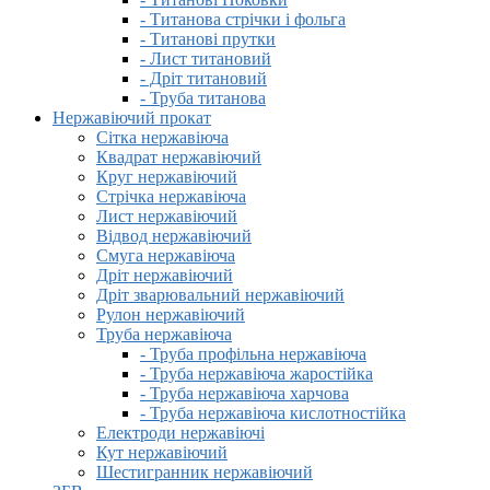
- Титанова стрічки і фольга
- Титанові прутки
- Лист титановий
- Дріт титановий
- Труба титанова
Нержавіючий прокат
Сітка нержавіюча
Квадрат нержавіючий
Круг нержавіючий
Стрічка нержавіюча
Лист нержавіючий
Відвод нержавіючий
Смуга нержавіюча
Дріт нержавіючий
Дріт зварювальний нержавіючий
Рулон нержавіючий
Труба нержавіюча
- Труба профільна нержавіюча
- Труба нержавіюча жаростійка
- Труба нержавіюча харчова
- Труба нержавіюча кислотностійка
Електроди нержавіючі
Кут нержавіючий
Шестигранник нержавіючий