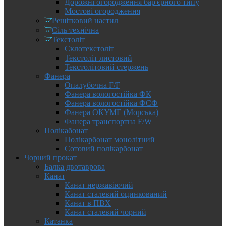
Дорожні огородження бар'єрного типу
Мостові огородження
Решітковий настил
Сіль технічна
Текстоліт
Склотекстоліт
Текстоліт листовий
Текстолітовий стержень
Фанера
Опалубочна F/F
Фанера вологостійка ФК
Фанера вологостійка ФСФ
Фанера ОКУМЕ (Морська)
Фанера транспортна F/W
Полікабонат
Полікарбонат монолітний
Сотовий полікарбонат
Чорний прокат
Балка двотаврова
Канат
Канат нержавіючий
Канат сталевий оцинкований
Канат в ПВХ
Канат сталевий чорний
Катанка