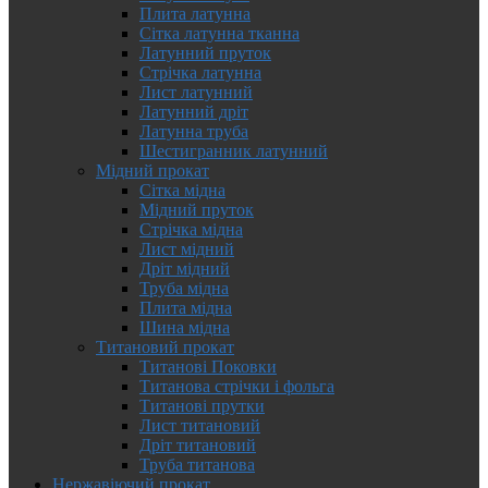
Плита латунна
Сітка латунна тканна
Латунний пруток
Стрічка латунна
Лист латунний
Латунний дріт
Латунна труба
Шестигранник латунний
Мідний прокат
Сітка мідна
Мідний пруток
Стрічка мідна
Лист мідний
Дріт мідний
Труба мідна
Плита мідна
Шина мідна
Титановий прокат
Титанові Поковки
Титанова стрічки і фольга
Титанові прутки
Лист титановий
Дріт титановий
Труба титанова
Нержавіючий прокат