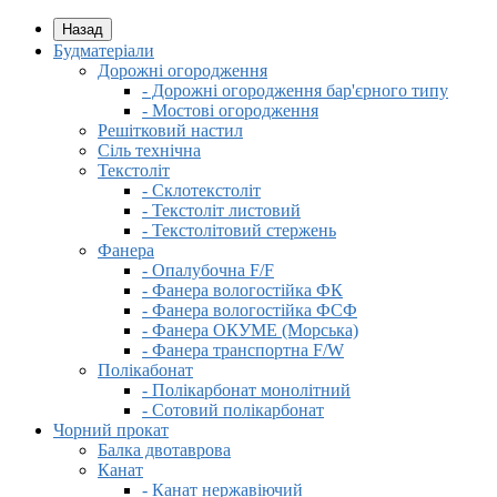
Назад
Будматеріали
Дорожні огородження
- Дорожні огородження бар'єрного типу
- Мостові огородження
Решітковий настил
Сіль технічна
Текстоліт
- Склотекстоліт
- Текстоліт листовий
- Текстолітовий стержень
Фанера
- Опалубочна F/F
- Фанера вологостійка ФК
- Фанера вологостійка ФСФ
- Фанера ОКУМЕ (Морська)
- Фанера транспортна F/W
Полікабонат
- Полікарбонат монолітний
- Сотовий полікарбонат
Чорний прокат
Балка двотаврова
Канат
- Канат нержавіючий