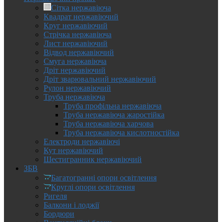
Сітка нержавіюча
Квадрат нержавіючий
Круг нержавіючий
Стрічка нержавіюча
Лист нержавіючий
Відвод нержавіючий
Смуга нержавіюча
Дріт нержавіючий
Дріт зварювальний нержавіючий
Рулон нержавіючий
Труба нержавіюча
Труба профільна нержавіюча
Труба нержавіюча жаростійка
Труба нержавіюча харчова
Труба нержавіюча кислотностійка
Електроди нержавіючі
Кут нержавіючий
Шестигранник нержавіючий
ЗБВ
Багатогранні опори освітлення
Круглі опори освітлення
Ригеля
Балкони і лоджії
Бордюри