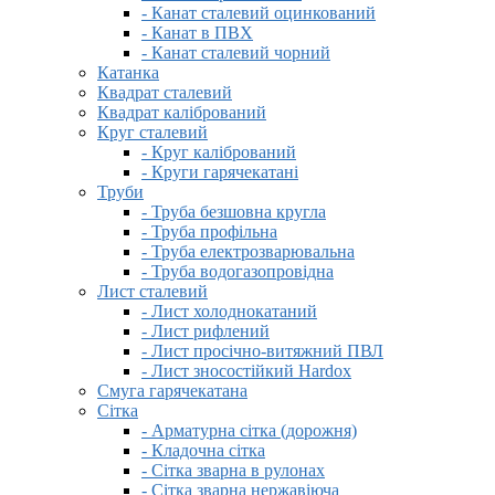
- Канат сталевий оцинкований
- Канат в ПВХ
- Канат сталевий чорний
Катанка
Квадрат сталевий
Квадрат калібрований
Круг сталевий
- Круг калібрований
- Круги гарячекатані
Труби
- Труба безшовна кругла
- Труба профільна
- Труба електрозварювальна
- Труба водогазопровідна
Лист сталевий
- Лист холоднокатаний
- Лист рифлений
- Лист просічно-витяжний ПВЛ
- Лист зносостійкий Hardox
Смуга гарячекатана
Сітка
- Арматурна сітка (дорожня)
- Кладочна сітка
- Сітка зварна в рулонах
- Сітка зварна нержавіюча