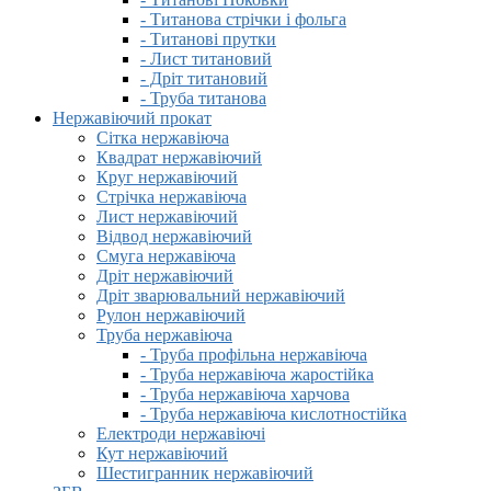
- Титанова стрічки і фольга
- Титанові прутки
- Лист титановий
- Дріт титановий
- Труба титанова
Нержавіючий прокат
Сітка нержавіюча
Квадрат нержавіючий
Круг нержавіючий
Стрічка нержавіюча
Лист нержавіючий
Відвод нержавіючий
Смуга нержавіюча
Дріт нержавіючий
Дріт зварювальний нержавіючий
Рулон нержавіючий
Труба нержавіюча
- Труба профільна нержавіюча
- Труба нержавіюча жаростійка
- Труба нержавіюча харчова
- Труба нержавіюча кислотностійка
Електроди нержавіючі
Кут нержавіючий
Шестигранник нержавіючий