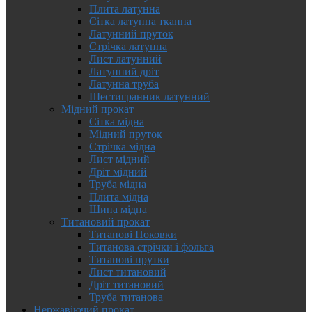
Плита латунна
Сітка латунна тканна
Латунний пруток
Стрічка латунна
Лист латунний
Латунний дріт
Латунна труба
Шестигранник латунний
Мідний прокат
Сітка мідна
Мідний пруток
Стрічка мідна
Лист мідний
Дріт мідний
Труба мідна
Плита мідна
Шина мідна
Титановий прокат
Титанові Поковки
Титанова стрічки і фольга
Титанові прутки
Лист титановий
Дріт титановий
Труба титанова
Нержавіючий прокат