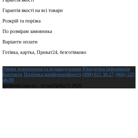
Гарантія якості на всі товари
Розкрій та порізка
По розмірам замовника
Варіанти оплати
Готівка, картка, Приват24, безготівково
Умови повернення та відшкодування
Юридична інформація
Контакти
Політика конфіденційності
(098) 621 30-27
(066) 125
46-99
astratrade.com.ua - АстраТрейд © 2026