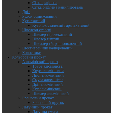
Сітка рифлена
Сітка рифлена канилирована
Дріт
Рулон оцинкований
Кут сталевий
Куточок сталевий гарячекатаний
Швелери сталеві
Швелер гарячекатаний
Швелер гнутий
Швеллер г/к равнополочний
Шестигранник калібрований
Колосники
Кольоровий прокат
Алюмінієвий прокат
Труба алюмінієва
Круг алюмінієвий
Лист алюмінієвий
Смуга алюмінієва
Дріт алюмінієвий
Кут алюмінієвий
Швелер алюмінієвий
Бронзовий прокат
Бронзовий пруток
Латунний прокат
Латунна смуга