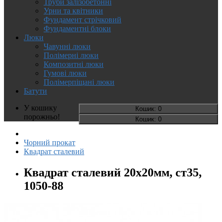
Труби залізобетонні
Урни та квітники
Фундамент стрічковий
Фундаментні блоки
Люки
Чавунні люки
Полімерні люки
Композитні люки
Гумові люки
Полімерпіщані люки
Батути
У кошику
Кошик
: 0
порожньо!
Кошик
: 0
Чорний прокат
Квадрат сталевий
Квадрат сталевий 20х20мм, ст35,
1050-88