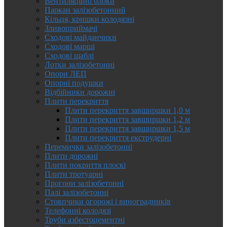
Вентиляційні блоки
Паркан залізобетонний
Кільця, кришки колодязні
Зливоприймачі
Сходові майданчики
Сходові марші
Сходові щаблі
Лотки залізобетонні
Опори ЛЕП
Опорні подушки
Відбійники дорожні
Плити перекриття
Плити перекриття завширшки 1,0 м
Плити перекриття завширшки 1,2 м
Плити перекриття завширшки 1,5 м
Плити перекриття екструдерні
Перемички залізобетонні
Плити дорожні
Плити покриття плоскі
Плити тротуарні
Прогони залізобетонні
Палі залізобетонні
Стовпчики огорожі і виноградників
Телефонні колодязі
Труби азбестоцементні