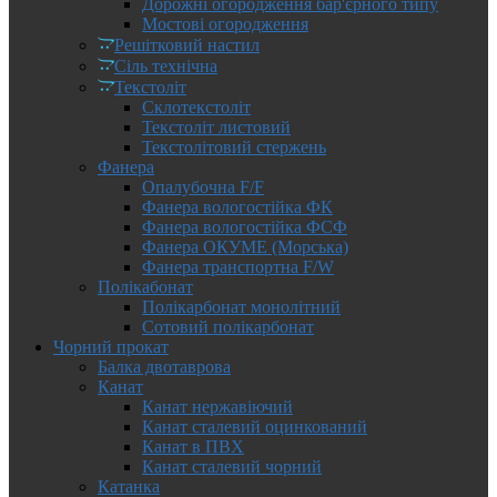
Дорожні огородження бар'єрного типу
Мостові огородження
Решітковий настил
Сіль технічна
Текстоліт
Склотекстоліт
Текстоліт листовий
Текстолітовий стержень
Фанера
Опалубочна F/F
Фанера вологостійка ФК
Фанера вологостійка ФСФ
Фанера ОКУМЕ (Морська)
Фанера транспортна F/W
Полікабонат
Полікарбонат монолітний
Сотовий полікарбонат
Чорний прокат
Балка двотаврова
Канат
Канат нержавіючий
Канат сталевий оцинкований
Канат в ПВХ
Канат сталевий чорний
Катанка