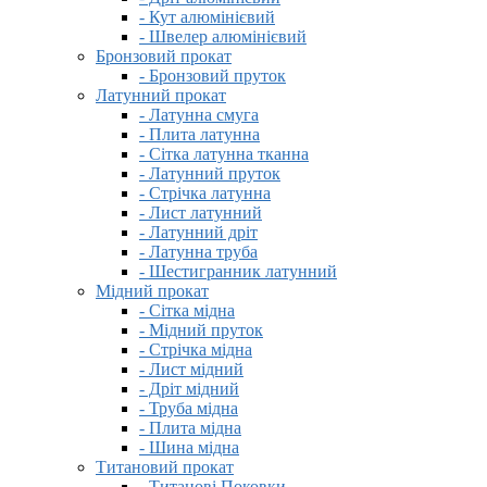
- Кут алюмінієвий
- Швелер алюмінієвий
Бронзовий прокат
- Бронзовий пруток
Латунний прокат
- Латунна смуга
- Плита латунна
- Сітка латунна тканна
- Латунний пруток
- Стрічка латунна
- Лист латунний
- Латунний дріт
- Латунна труба
- Шестигранник латунний
Мідний прокат
- Сітка мідна
- Мідний пруток
- Стрічка мідна
- Лист мідний
- Дріт мідний
- Труба мідна
- Плита мідна
- Шина мідна
Титановий прокат
- Титанові Поковки