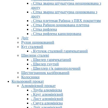
- Сітка зварна штукатурна неоцинкована з
дроту
- Сітка зварна штукатурна оцинкована з
дроту
- Сітка плетеная Рабица з ПВХ покриттям
- Сітка Рабиця оцинкована плетена
- Сітка рифлена
- Сітка рифлена канилирована
Дріт
Рулон оцинкований
Кут сталевий
- Куточок сталевий гарячекатаний
Швелери сталеві
- Швелер гарячекатаний
- Швелер гнутий
- Швеллер г/к равнополочний
Шестигранник калібрований
Колосники
Кольоровий прокат
Алюмінієвий прокат
- Труба алюмінієва
- Круг алюмінієвий
- Лист алюмінієвий
- Смуга алюмінієва
- Дріт алюмінієвий