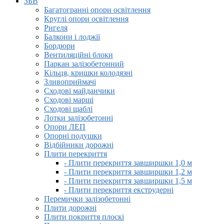
ЗБВ
Багатогранні опори освітлення
Круглі опори освітлення
Ригеля
Балкони і лоджії
Бордюри
Вентиляційні блоки
Паркан залізобетонний
Кільця, кришки колодязні
Зливоприймачі
Сходові майданчики
Сходові марші
Сходові щаблі
Лотки залізобетонні
Опори ЛЕП
Опорні подушки
Відбійники дорожні
Плити перекриття
- Плити перекриття завширшки 1,0 м
- Плити перекриття завширшки 1,2 м
- Плити перекриття завширшки 1,5 м
- Плити перекриття екструдерні
Перемички залізобетонні
Плити дорожні
Плити покриття плоскі