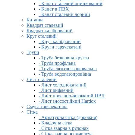
- Канат сталевий оцинкований
- Канат в ПВХ
- Канат сталевий чорний
Катанка
Квадрат сталевий
Квадрат калібрований
Круг сталевий
- Круг калібрований
- Круги гарячекатані
Труби
- Труба безшовна кругла
- Труба профільна
- Труба електрозварювальна
- Труба водогазопровідна
Лист сталевий
- Лист холоднокатаний
- Лист рифлений
- Лист просічно-витяжний ПВЛ
- Лист зносостійкий Hardox
Смуга гарячекатана
Сітка
- Арматурна сітка (дорожня)
- Кладочна сітка
- Сітка зварна в рулонах
- Сітка зварна нержавіюча