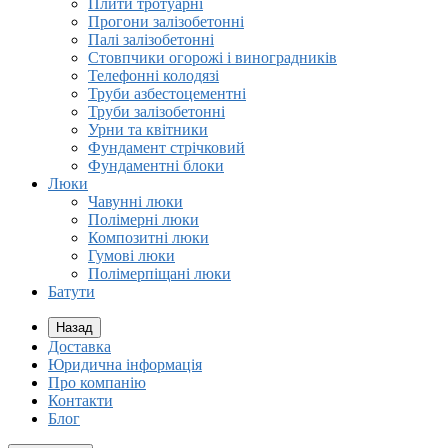
Плити тротуарні
Прогони залізобетонні
Палі залізобетонні
Стовпчики огорожі і виноградників
Телефонні колодязі
Труби азбестоцементні
Труби залізобетонні
Урни та квітники
Фундамент стрічковий
Фундаментні блоки
Люки
Чавунні люки
Полімерні люки
Композитні люки
Гумові люки
Полімерпіщані люки
Батути
Назад
Доставка
Юридична інформація
Про компанію
Контакти
Блог