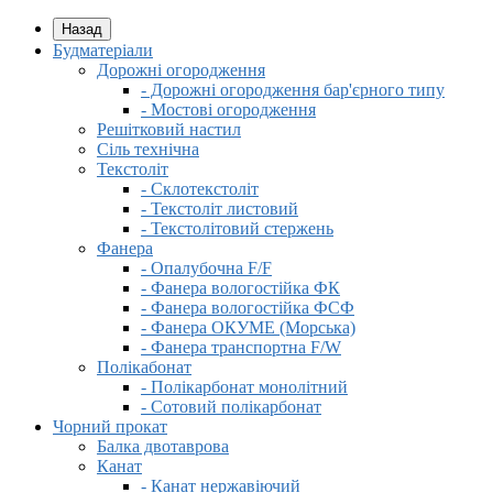
Назад
Будматеріали
Дорожні огородження
- Дорожні огородження бар'єрного типу
- Мостові огородження
Решітковий настил
Сіль технічна
Текстоліт
- Склотекстоліт
- Текстоліт листовий
- Текстолітовий стержень
Фанера
- Опалубочна F/F
- Фанера вологостійка ФК
- Фанера вологостійка ФСФ
- Фанера ОКУМЕ (Морська)
- Фанера транспортна F/W
Полікабонат
- Полікарбонат монолітний
- Сотовий полікарбонат
Чорний прокат
Балка двотаврова
Канат
- Канат нержавіючий