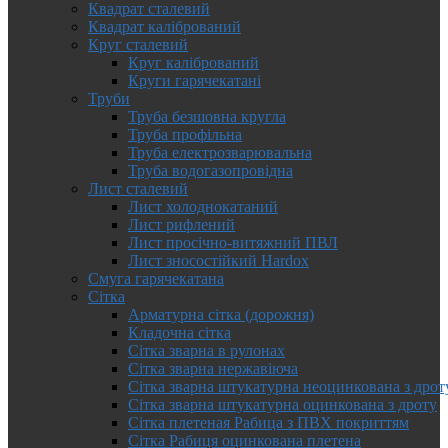
Квадрат сталевий
Квадрат калібрований
Круг сталевий
Круг калібрований
Круги гарячекатані
Труби
Труба безшовна кругла
Труба профільна
Труба електрозварювальна
Труба водогазопровідна
Лист сталевий
Лист холоднокатаний
Лист рифлений
Лист просічно-витяжний ПВЛ
Лист зносостійкий Hardox
Смуга гарячекатана
Сітка
Арматурна сітка (дорожня)
Кладочна сітка
Сітка зварна в рулонах
Сітка зварна нержавіюча
Сітка зварна штукатурна неоцинкована з дрот
Сітка зварна штукатурна оцинкована з дроту
Сітка плетеная Рабица з ПВХ покриттям
Сітка Рабиця оцинкована плетена