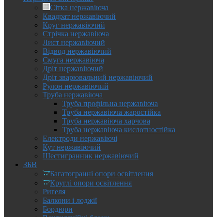
Сітка нержавіюча
Квадрат нержавіючий
Круг нержавіючий
Стрічка нержавіюча
Лист нержавіючий
Відвод нержавіючий
Смуга нержавіюча
Дріт нержавіючий
Дріт зварювальний нержавіючий
Рулон нержавіючий
Труба нержавіюча
Труба профільна нержавіюча
Труба нержавіюча жаростійка
Труба нержавіюча харчова
Труба нержавіюча кислотностійка
Електроди нержавіючі
Кут нержавіючий
Шестигранник нержавіючий
ЗБВ
Багатогранні опори освітлення
Круглі опори освітлення
Ригеля
Балкони і лоджії
Бордюри