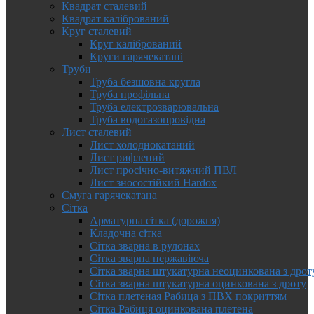
Квадрат сталевий
Квадрат калібрований
Круг сталевий
Круг калібрований
Круги гарячекатані
Труби
Труба безшовна кругла
Труба профільна
Труба електрозварювальна
Труба водогазопровідна
Лист сталевий
Лист холоднокатаний
Лист рифлений
Лист просічно-витяжний ПВЛ
Лист зносостійкий Hardox
Смуга гарячекатана
Сітка
Арматурна сітка (дорожня)
Кладочна сітка
Сітка зварна в рулонах
Сітка зварна нержавіюча
Сітка зварна штукатурна неоцинкована з дрот
Сітка зварна штукатурна оцинкована з дроту
Сітка плетеная Рабица з ПВХ покриттям
Сітка Рабиця оцинкована плетена