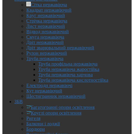
Сітка нержавіюча
Квадрат нержавіючий
Круг нержавіючий
Стрічка нержавіюча
Лист нержавіючий
Відвод нержавіючий
Смуга нержавіюча
Дріт нержавіючий
Дріт зварювальний нержавіючий
Рулон нержавіючий
Труба нержавіюча
Труба профільна нержавіюча
Труба нержавіюча жаростійка
Труба нержавіюча харчова
Труба нержавіюча кислотностійка
Електроди нержавіючі
Кут нержавіючий
Шестигранник нержавіючий
ЗБВ
Багатогранні опори освітлення
Круглі опори освітлення
Ригеля
Балкони і лоджії
Бордюри