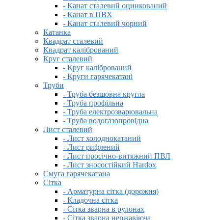
- Канат сталевий оцинкований
- Канат в ПВХ
- Канат сталевий чорний
Катанка
Квадрат сталевий
Квадрат калібрований
Круг сталевий
- Круг калібрований
- Круги гарячекатані
Труби
- Труба безшовна кругла
- Труба профільна
- Труба електрозварювальна
- Труба водогазопровідна
Лист сталевий
- Лист холоднокатаний
- Лист рифлений
- Лист просічно-витяжний ПВЛ
- Лист зносостійкий Hardox
Смуга гарячекатана
Сітка
- Арматурна сітка (дорожня)
- Кладочна сітка
- Сітка зварна в рулонах
- Сітка зварна нержавіюча