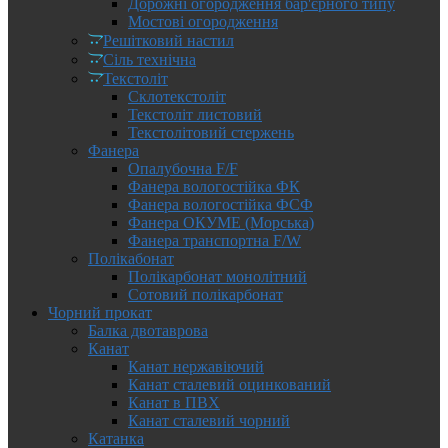
Дорожні огородження бар'єрного типу
Мостові огородження
Решітковий настил
Сіль технічна
Текстоліт
Склотекстоліт
Текстоліт листовий
Текстолітовий стержень
Фанера
Опалубочна F/F
Фанера вологостійка ФК
Фанера вологостійка ФСФ
Фанера ОКУМЕ (Морська)
Фанера транспортна F/W
Полікабонат
Полікарбонат монолітний
Сотовий полікарбонат
Чорний прокат
Балка двотаврова
Канат
Канат нержавіючий
Канат сталевий оцинкований
Канат в ПВХ
Канат сталевий чорний
Катанка