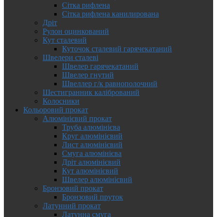
Сітка рифлена
Сітка рифлена канилирована
Дріт
Рулон оцинкований
Кут сталевий
Куточок сталевий гарячекатаний
Швелери сталеві
Швелер гарячекатаний
Швелер гнутий
Швеллер г/к равнополочний
Шестигранник калібрований
Колосники
Кольоровий прокат
Алюмінієвий прокат
Труба алюмінієва
Круг алюмінієвий
Лист алюмінієвий
Смуга алюмінієва
Дріт алюмінієвий
Кут алюмінієвий
Швелер алюмінієвий
Бронзовий прокат
Бронзовий пруток
Латунний прокат
Латунна смуга