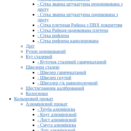
- Сітка зварна штукатурна неоцинкована з
дроту
- Сітка зварна штукатурна оцинкована з
дроту
- Сітка плетеная Рабица з ПВХ покриттям
- Сітка Рабиця оцинкована плетена
- Сітка рифлена
- Сітка рифлена канилирована
Дріт
Рулон оцинкований
Кут сталевий
- Куточок сталевий гарячекатаний
Швелери сталеві
- Швелер гарячекатаний
- Швелер гнутий
- Швеллер г/к равнополочний
Шестигранник калібрований
Колосники
Кольоровий прокат
Алюмінієвий прокат
- Труба алюмінієва
- Круг алюмінієвий
- Лист алюмінієвий
- Смуга алюмінієва
- Дріт алюмінієвий