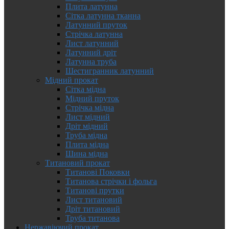
Плита латунна
Сітка латунна тканна
Латунний пруток
Стрічка латунна
Лист латунний
Латунний дріт
Латунна труба
Шестигранник латунний
Мідний прокат
Сітка мідна
Мідний пруток
Стрічка мідна
Лист мідний
Дріт мідний
Труба мідна
Плита мідна
Шина мідна
Титановий прокат
Титанові Поковки
Титанова стрічки і фольга
Титанові прутки
Лист титановий
Дріт титановий
Труба титанова
Нержавіючий прокат