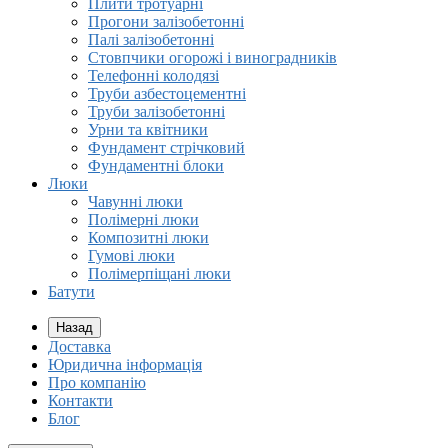
Плити тротуарні
Прогони залізобетонні
Палі залізобетонні
Стовпчики огорожі і виноградників
Телефонні колодязі
Труби азбестоцементні
Труби залізобетонні
Урни та квітники
Фундамент стрічковий
Фундаментні блоки
Люки
Чавунні люки
Полімерні люки
Композитні люки
Гумові люки
Полімерпіщані люки
Батути
Назад
Доставка
Юридична інформація
Про компанію
Контакти
Блог