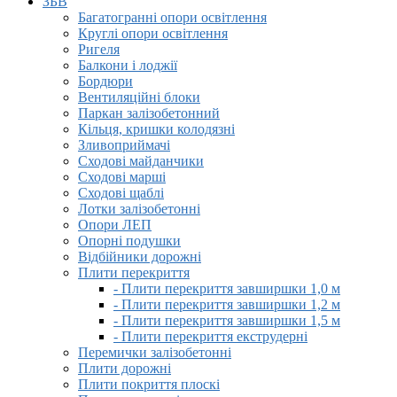
ЗБВ
Багатогранні опори освітлення
Круглі опори освітлення
Ригеля
Балкони і лоджії
Бордюри
Вентиляційні блоки
Паркан залізобетонний
Кільця, кришки колодязні
Зливоприймачі
Сходові майданчики
Сходові марші
Сходові щаблі
Лотки залізобетонні
Опори ЛЕП
Опорні подушки
Відбійники дорожні
Плити перекриття
- Плити перекриття завширшки 1,0 м
- Плити перекриття завширшки 1,2 м
- Плити перекриття завширшки 1,5 м
- Плити перекриття екструдерні
Перемички залізобетонні
Плити дорожні
Плити покриття плоскі