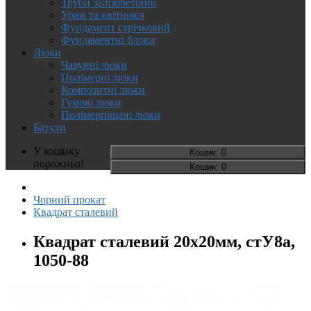
Труби залізобетонні
Урни та квітники
Фундамент стрічковий
Фундаментні блоки
Люки
Чавунні люки
Полімерні люки
Композитні люки
Гумові люки
Полімерпіщані люки
Батути
У кошику
Кошик
: 0
порожньо!
Кошик
: 0
Чорний прокат
Квадрат сталевий
Квадрат сталевий 20х20мм, стУ8а,
1050-88