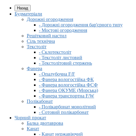
Назад
Будматеріали
Дорожні огородження
- Дорожні огородження бар'єрного типу
- Мостові огородження
Решітковий настил
Сіль технічна
Текстоліт
- Склотекстоліт
- Текстоліт листовий
- Текстолітовий стержень
Фанера
- Опалубочна F/F
- Фанера вологостійка ФК
- Фанера вологостійка ФСФ
- Фанера ОКУМЕ (Морська)
- Фанера транспортна F/W
Полікабонат
- Полікарбонат монолітний
- Сотовий полікарбонат
Чорний прокат
Балка двотаврова
Канат
- Канат нержавіючий