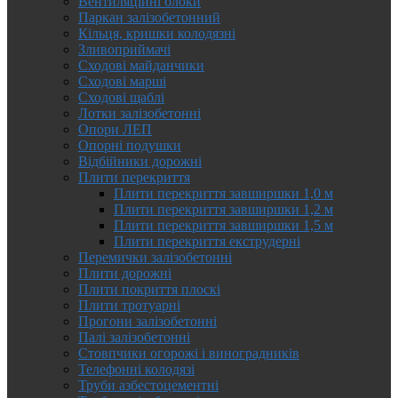
Вентиляційні блоки
Паркан залізобетонний
Кільця, кришки колодязні
Зливоприймачі
Сходові майданчики
Сходові марші
Сходові щаблі
Лотки залізобетонні
Опори ЛЕП
Опорні подушки
Відбійники дорожні
Плити перекриття
Плити перекриття завширшки 1,0 м
Плити перекриття завширшки 1,2 м
Плити перекриття завширшки 1,5 м
Плити перекриття екструдерні
Перемички залізобетонні
Плити дорожні
Плити покриття плоскі
Плити тротуарні
Прогони залізобетонні
Палі залізобетонні
Стовпчики огорожі і виноградників
Телефонні колодязі
Труби азбестоцементні