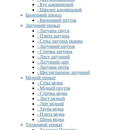
- Кут алюмінієвий
- Швелер алюмінієвий
Бронзовий прокат
- Бронзовий пруток
Латунний прокат
- Латунна смуга
- Плита латунна
- Сітка латунна тканна
- Латунний пруток
- Стрічка латунна
- Лист латунний
- Латунний дріт
- Латунна труба
- Шестигранник латунний
Мідний прокат
- Сітка мідна
- Мідний пруток
- Стрічка мідна
- Лист мідний
- Дріт мідний
- Труба мідна
- Плита мідна
- Шина мідна
Титановий прокат
- Титанові Поковки