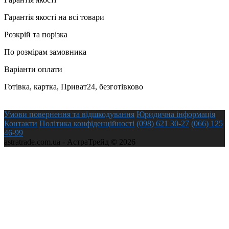
Гарантія якості на всі товари
Розкрій та порізка
По розмірам замовника
Варіанти оплати
Готівка, картка, Приват24, безготівково
Умови повернення та відшкодування
Юридична інформація
Контакти
Політика конфіденційності
(098) 621 30-27
(066) 125
46-99
astratrade.com.ua - АстраТрейд © 2026