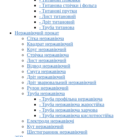
- Титанова стрічки і фольга
- Титанові прутки
- Лист титановий
- Дріт титановий
- Труба титанова
Нержавіючий прокат
Сітка нержавіюча
Квадрат нержавіючий
Круг нержавіючий
Стрічка нержавіюча
Лист нержавіючий
Відвод нержавіючий
Смуга нержавіюча
Дріт нержавіючий
Дріт зварювальний нержавіючий
Рулон нержавіючий
Труба нержавіюча
- Труба профільна нержавіюча
- Труба нержавіюча жаростійка
- Труба нержавіюча харчова
- Труба нержавіюча кислотностійка
Електроди нержавіючі
Кут нержавіючий
Шестигранник нержавіючий