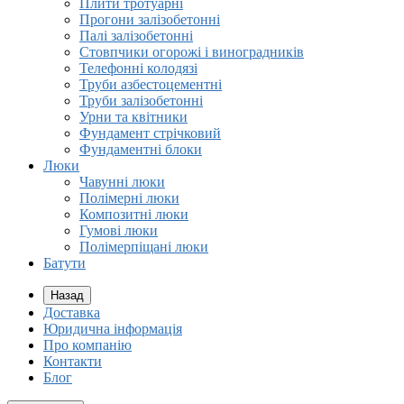
Плити тротуарні
Прогони залізобетонні
Палі залізобетонні
Стовпчики огорожі і виноградників
Телефонні колодязі
Труби азбестоцементні
Труби залізобетонні
Урни та квітники
Фундамент стрічковий
Фундаментні блоки
Люки
Чавунні люки
Полімерні люки
Композитні люки
Гумові люки
Полімерпіщані люки
Батути
Назад
Доставка
Юридична інформація
Про компанію
Контакти
Блог