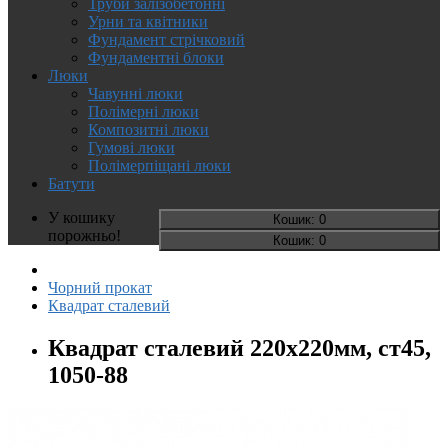
Труби залізобетонні
Урни та квітники
Фундамент стрічковий
Фундаментні блоки
Люки
Чавунні люки
Полімерні люки
Композитні люки
Гумові люки
Полімерпіщані люки
Батути
У кошику
Кошик
: 0
порожньо!
Кошик
: 0
Чорний прокат
Квадрат сталевий
Квадрат сталевий 220х220мм, ст45,
1050-88