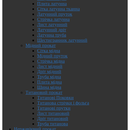
Плита латунна
Сітка латунна тканна
Латунний пруток
Стрічка латунна
Лист латунний
Латунний дріт
Латунна труба
Шестигранник латунний
Мідний прокат
Сітка мідна
Мідний пруток
Стрічка мідна
Лист мідний
Дріт мідний
Труба мідна
Плита мідна
Шина мідна
Титановий прокат
Титанові Поковки
Титанова стрічки і фольга
Титанові прутки
Лист титановий
Дріт титановий
Труба титанова
Нержавіючий прокат