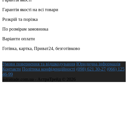
Гарантія якості на всі товари
Розкрій та порізка
По розмірам замовника
Варіанти оплати
Готівка, картка, Приват24, безготівково
Умови повернення та відшкодування
Юридична інформація
Контакти
Політика конфіденційності
(098) 621 30-27
(066) 125
46-99
astratrade.com.ua - АстраТрейд © 2026