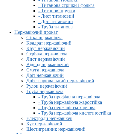
- Титанова стрічки і фольга
- Титанові прутки
- Лист титановий
- Дріт титановий
- Труба титанова
Нержавіючий прокат
Сітка нержавіюча
Квадрат нержавіючий
Круг нержавіючий
Стрічка нержавіюча
Лист нержавіючий
Відвод нержавіючий
Смуга нержавіюча
Дріт нержавіючий
Дріт зварювальний нержавіючий
Рулон нержавіючий
Труба нержавіюча
- Труба профільна нержавіюча
- Труба нержавіюча жаростійка
- Труба нержавіюча харчова
- Труба нержавіюча кислотностійка
Електроди нержавіючі
Кут нержавіючий
Шестигранник нержавіючий