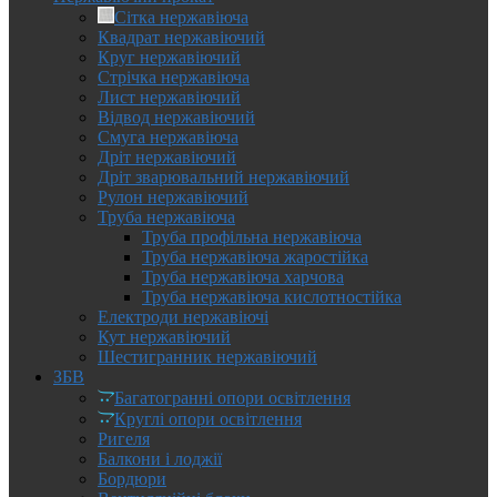
Сітка нержавіюча
Квадрат нержавіючий
Круг нержавіючий
Стрічка нержавіюча
Лист нержавіючий
Відвод нержавіючий
Смуга нержавіюча
Дріт нержавіючий
Дріт зварювальний нержавіючий
Рулон нержавіючий
Труба нержавіюча
Труба профільна нержавіюча
Труба нержавіюча жаростійка
Труба нержавіюча харчова
Труба нержавіюча кислотностійка
Електроди нержавіючі
Кут нержавіючий
Шестигранник нержавіючий
ЗБВ
Багатогранні опори освітлення
Круглі опори освітлення
Ригеля
Балкони і лоджії
Бордюри