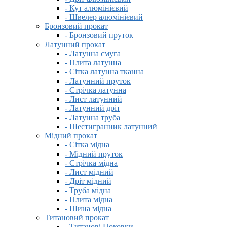
- Кут алюмінієвий
- Швелер алюмінієвий
Бронзовий прокат
- Бронзовий пруток
Латунний прокат
- Латунна смуга
- Плита латунна
- Сітка латунна тканна
- Латунний пруток
- Стрічка латунна
- Лист латунний
- Латунний дріт
- Латунна труба
- Шестигранник латунний
Мідний прокат
- Сітка мідна
- Мідний пруток
- Стрічка мідна
- Лист мідний
- Дріт мідний
- Труба мідна
- Плита мідна
- Шина мідна
Титановий прокат
- Титанові Поковки