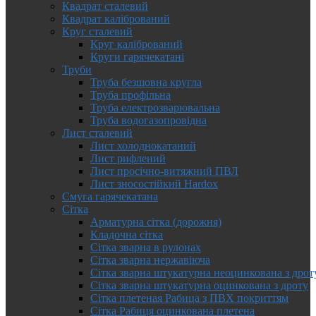
Квадрат сталевий
Квадрат калібрований
Круг сталевий
Круг калібрований
Круги гарячекатані
Труби
Труба безшовна кругла
Труба профільна
Труба електрозварювальна
Труба водогазопровідна
Лист сталевий
Лист холоднокатаний
Лист рифлений
Лист просічно-витяжний ПВЛ
Лист зносостійкий Hardox
Смуга гарячекатана
Сітка
Арматурна сітка (дорожня)
Кладочна сітка
Сітка зварна в рулонах
Сітка зварна нержавіюча
Сітка зварна штукатурна неоцинкована з дрот
Сітка зварна штукатурна оцинкована з дроту
Сітка плетеная Рабица з ПВХ покриттям
Сітка Рабиця оцинкована плетена