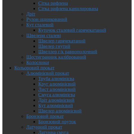
Сітка рифлена
Сітка рифлена канилирована
Дріт
Рулон оцинкований
Кут сталевий
Куточок сталевий гарячекатаний
Швелери сталеві
Швелер гарячекатаний
Швелер гнутий
Швеллер г/к равнополочний
Шестигранник калібрований
Колосники
Кольоровий прокат
Алюмінієвий прокат
Труба алюмінієва
Круг алюмінієвий
Лист алюмінієвий
Смуга алюмінієва
Дріт алюмінієвий
Кут алюмінієвий
Швелер алюмінієвий
Бронзовий прокат
Бронзовий пруток
Латунний прокат
Латунна смуга