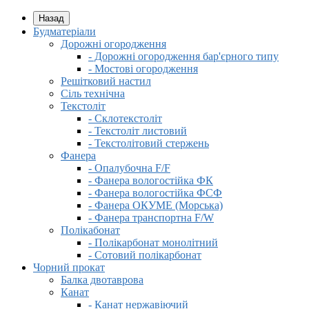
Назад
Будматеріали
Дорожні огородження
- Дорожні огородження бар'єрного типу
- Мостові огородження
Решітковий настил
Сіль технічна
Текстоліт
- Склотекстоліт
- Текстоліт листовий
- Текстолітовий стержень
Фанера
- Опалубочна F/F
- Фанера вологостійка ФК
- Фанера вологостійка ФСФ
- Фанера ОКУМЕ (Морська)
- Фанера транспортна F/W
Полікабонат
- Полікарбонат монолітний
- Сотовий полікарбонат
Чорний прокат
Балка двотаврова
Канат
- Канат нержавіючий