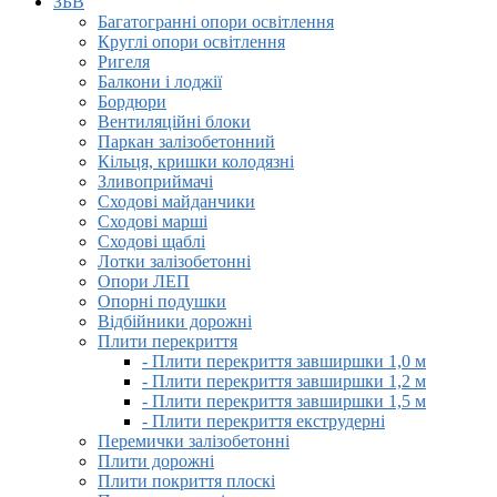
ЗБВ
Багатогранні опори освітлення
Круглі опори освітлення
Ригеля
Балкони і лоджії
Бордюри
Вентиляційні блоки
Паркан залізобетонний
Кільця, кришки колодязні
Зливоприймачі
Сходові майданчики
Сходові марші
Сходові щаблі
Лотки залізобетонні
Опори ЛЕП
Опорні подушки
Відбійники дорожні
Плити перекриття
- Плити перекриття завширшки 1,0 м
- Плити перекриття завширшки 1,2 м
- Плити перекриття завширшки 1,5 м
- Плити перекриття екструдерні
Перемички залізобетонні
Плити дорожні
Плити покриття плоскі