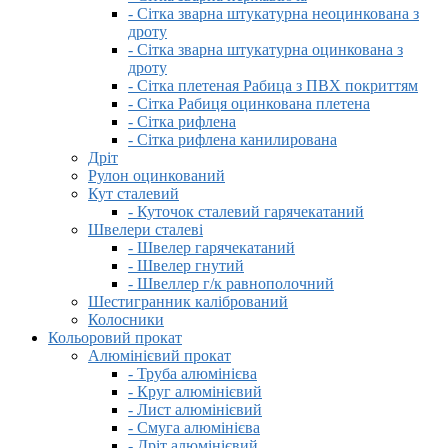
- Сітка зварна штукатурна неоцинкована з
дроту
- Сітка зварна штукатурна оцинкована з
дроту
- Сітка плетеная Рабица з ПВХ покриттям
- Сітка Рабиця оцинкована плетена
- Сітка рифлена
- Сітка рифлена канилирована
Дріт
Рулон оцинкований
Кут сталевий
- Куточок сталевий гарячекатаний
Швелери сталеві
- Швелер гарячекатаний
- Швелер гнутий
- Швеллер г/к равнополочний
Шестигранник калібрований
Колосники
Кольоровий прокат
Алюмінієвий прокат
- Труба алюмінієва
- Круг алюмінієвий
- Лист алюмінієвий
- Смуга алюмінієва
- Дріт алюмінієвий