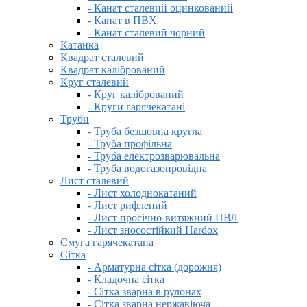
- Канат сталевий оцинкований
- Канат в ПВХ
- Канат сталевий чорний
Катанка
Квадрат сталевий
Квадрат калібрований
Круг сталевий
- Круг калібрований
- Круги гарячекатані
Труби
- Труба безшовна кругла
- Труба профільна
- Труба електрозварювальна
- Труба водогазопровідна
Лист сталевий
- Лист холоднокатаний
- Лист рифлений
- Лист просічно-витяжний ПВЛ
- Лист зносостійкий Hardox
Смуга гарячекатана
Сітка
- Арматурна сітка (дорожня)
- Кладочна сітка
- Сітка зварна в рулонах
- Сітка зварна нержавіюча