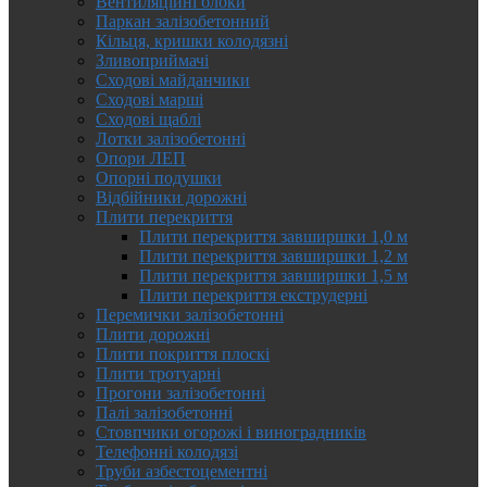
Вентиляційні блоки
Паркан залізобетонний
Кільця, кришки колодязні
Зливоприймачі
Сходові майданчики
Сходові марші
Сходові щаблі
Лотки залізобетонні
Опори ЛЕП
Опорні подушки
Відбійники дорожні
Плити перекриття
Плити перекриття завширшки 1,0 м
Плити перекриття завширшки 1,2 м
Плити перекриття завширшки 1,5 м
Плити перекриття екструдерні
Перемички залізобетонні
Плити дорожні
Плити покриття плоскі
Плити тротуарні
Прогони залізобетонні
Палі залізобетонні
Стовпчики огорожі і виноградників
Телефонні колодязі
Труби азбестоцементні