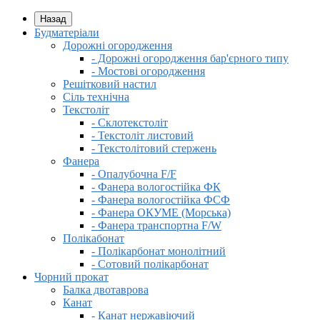
Назад
Будматеріали
Дорожні огородження
- Дорожні огородження бар'єрного типу
- Мостові огородження
Решітковий настил
Сіль технічна
Текстоліт
- Склотекстоліт
- Текстоліт листовий
- Текстолітовий стержень
Фанера
- Опалубочна F/F
- Фанера вологостійка ФК
- Фанера вологостійка ФСФ
- Фанера ОКУМЕ (Морська)
- Фанера транспортна F/W
Полікабонат
- Полікарбонат монолітний
- Сотовий полікарбонат
Чорний прокат
Балка двотаврова
Канат
- Канат нержавіючий