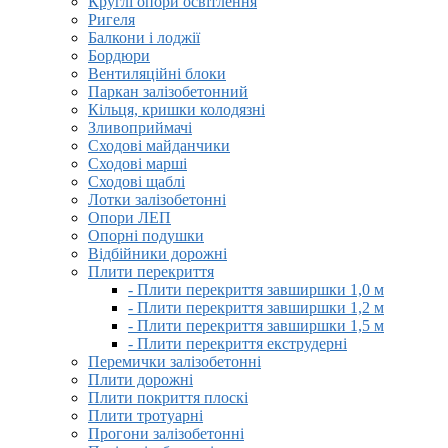
Круглі опори освітлення
Ригеля
Балкони і лоджії
Бордюри
Вентиляційні блоки
Паркан залізобетонний
Кільця, кришки колодязні
Зливоприймачі
Сходові майданчики
Сходові марші
Сходові щаблі
Лотки залізобетонні
Опори ЛЕП
Опорні подушки
Відбійники дорожні
Плити перекриття
- Плити перекриття завширшки 1,0 м
- Плити перекриття завширшки 1,2 м
- Плити перекриття завширшки 1,5 м
- Плити перекриття екструдерні
Перемички залізобетонні
Плити дорожні
Плити покриття плоскі
Плити тротуарні
Прогони залізобетонні