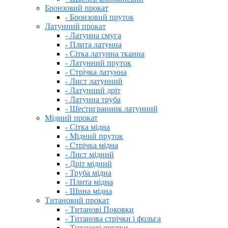
Бронзовий прокат
- Бронзовий пруток
Латунний прокат
- Латунна смуга
- Плита латунна
- Сітка латунна тканна
- Латунний пруток
- Стрічка латунна
- Лист латунний
- Латунний дріт
- Латунна труба
- Шестигранник латунний
Мідний прокат
- Сітка мідна
- Мідний пруток
- Стрічка мідна
- Лист мідний
- Дріт мідний
- Труба мідна
- Плита мідна
- Шина мідна
Титановий прокат
- Титанові Поковки
- Титанова стрічки і фольга
- Титанові прутки