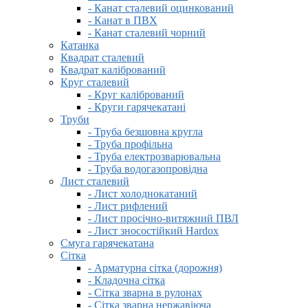
- Канат сталевий оцинкований
- Канат в ПВХ
- Канат сталевий чорний
Катанка
Квадрат сталевий
Квадрат калібрований
Круг сталевий
- Круг калібрований
- Круги гарячекатані
Труби
- Труба безшовна кругла
- Труба профільна
- Труба електрозварювальна
- Труба водогазопровідна
Лист сталевий
- Лист холоднокатаний
- Лист рифлений
- Лист просічно-витяжний ПВЛ
- Лист зносостійкий Hardox
Смуга гарячекатана
Сітка
- Арматурна сітка (дорожня)
- Кладочна сітка
- Сітка зварна в рулонах
- Сітка зварна нержавіюча