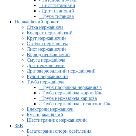
- Лист титановий
- Дріт титановий
- Труба титанова
Нержавіючий прокат
Сітка нержавіюча
Квадрат нержавіючий
Круг нержавіючий
Стрічка нержавіюча
Лист нержавіючий
Відвод нержавіючий
Смуга нержавіюча
Дріт нержавіючий
Дріт зварювальний нержавіючий
Рулон нержавіючий
Труба нержавіюча
- Труба профільна нержавіюча
- Труба нержавіюча жаростійка
- Труба нержавіюча харчова
- Труба нержавіюча кислотностійка
Електроди нержавіючі
Кут нержавіючий
Шестигранник нержавіючий
ЗБВ
Багатогранні опори освітлення