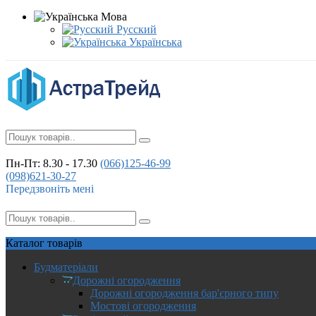
Мова
Русский
Українська
Пн-Пт: 8.30 - 17.30
(066)
125-46-99
(098)
621-30-27
Передзвоніть мені
Каталог
товарів
Будматеріали
Дорожні огородження
Дорожні огородження бар'єрного типу
Мостові огородження