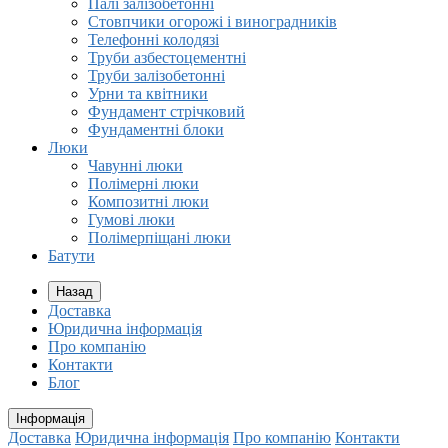
Палі залізобетонні
Стовпчики огорожі і виноградників
Телефонні колодязі
Труби азбестоцементні
Труби залізобетонні
Урни та квітники
Фундамент стрічковий
Фундаментні блоки
Люки
Чавунні люки
Полімерні люки
Композитні люки
Гумові люки
Полімерпіщані люки
Батути
Назад
Доставка
Юридична інформація
Про компанію
Контакти
Блог
Інформація
Доставка
Юридична інформація
Про компанію
Контакти