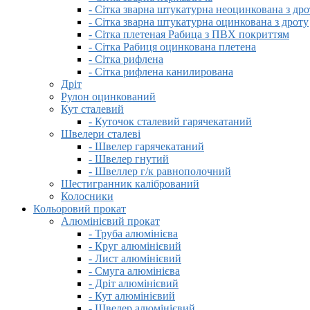
- Сітка зварна штукатурна неоцинкована з дро
- Сітка зварна штукатурна оцинкована з дроту
- Сітка плетеная Рабица з ПВХ покриттям
- Сітка Рабиця оцинкована плетена
- Сітка рифлена
- Сітка рифлена канилирована
Дріт
Рулон оцинкований
Кут сталевий
- Куточок сталевий гарячекатаний
Швелери сталеві
- Швелер гарячекатаний
- Швелер гнутий
- Швеллер г/к равнополочний
Шестигранник калібрований
Колосники
Кольоровий прокат
Алюмінієвий прокат
- Труба алюмінієва
- Круг алюмінієвий
- Лист алюмінієвий
- Смуга алюмінієва
- Дріт алюмінієвий
- Кут алюмінієвий
- Швелер алюмінієвий