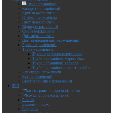
Сітка нержавіюча
Квадрат нержавіючий
Круг нержавіючий
Стрічка нержавіюча
Лист нержавіючий
Відвод нержавіючий
Смуга нержавіюча
Дріт нержавіючий
Дріт зварювальний нержавіючий
Рулон нержавіючий
Труба нержавіюча
Труба профільна нержавіюча
Труба нержавіюча жаростійка
Труба нержавіюча харчова
Труба нержавіюча кислотностійка
Електроди нержавіючі
Кут нержавіючий
Шестигранник нержавіючий
ЗБВ
Багатогранні опори освітлення
Круглі опори освітлення
Ригеля
Балкони і лоджії
Бордюри