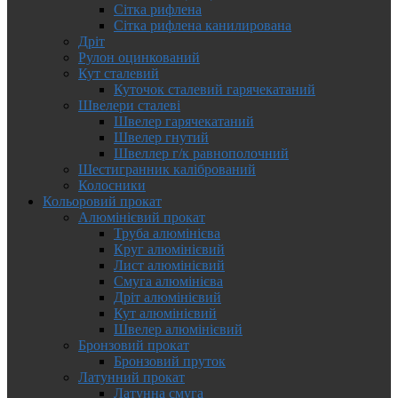
Сітка рифлена
Сітка рифлена канилирована
Дріт
Рулон оцинкований
Кут сталевий
Куточок сталевий гарячекатаний
Швелери сталеві
Швелер гарячекатаний
Швелер гнутий
Швеллер г/к равнополочний
Шестигранник калібрований
Колосники
Кольоровий прокат
Алюмінієвий прокат
Труба алюмінієва
Круг алюмінієвий
Лист алюмінієвий
Смуга алюмінієва
Дріт алюмінієвий
Кут алюмінієвий
Швелер алюмінієвий
Бронзовий прокат
Бронзовий пруток
Латунний прокат
Латунна смуга