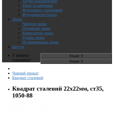
Труби залізобетонні
Урни та квітники
Фундамент стрічковий
Фундаментні блоки
Люки
Чавунні люки
Полімерні люки
Композитні люки
Гумові люки
Полімерпіщані люки
Батути
У кошику
Кошик
: 0
порожньо!
Кошик
: 0
Чорний прокат
Квадрат сталевий
Квадрат сталевий 22х22мм, ст35,
1050-88