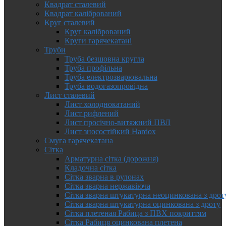
Квадрат сталевий
Квадрат калібрований
Круг сталевий
Круг калібрований
Круги гарячекатані
Труби
Труба безшовна кругла
Труба профільна
Труба електрозварювальна
Труба водогазопровідна
Лист сталевий
Лист холоднокатаний
Лист рифлений
Лист просічно-витяжний ПВЛ
Лист зносостійкий Hardox
Смуга гарячекатана
Сітка
Арматурна сітка (дорожня)
Кладочна сітка
Сітка зварна в рулонах
Сітка зварна нержавіюча
Сітка зварна штукатурна неоцинкована з дрот
Сітка зварна штукатурна оцинкована з дроту
Сітка плетеная Рабица з ПВХ покриттям
Сітка Рабиця оцинкована плетена