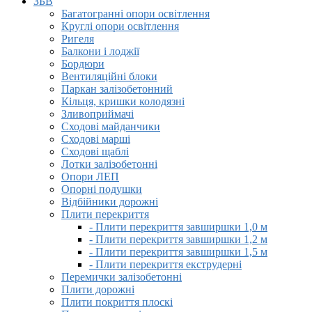
ЗБВ
Багатогранні опори освітлення
Круглі опори освітлення
Ригеля
Балкони і лоджії
Бордюри
Вентиляційні блоки
Паркан залізобетонний
Кільця, кришки колодязні
Зливоприймачі
Сходові майданчики
Сходові марші
Сходові щаблі
Лотки залізобетонні
Опори ЛЕП
Опорні подушки
Відбійники дорожні
Плити перекриття
- Плити перекриття завширшки 1,0 м
- Плити перекриття завширшки 1,2 м
- Плити перекриття завширшки 1,5 м
- Плити перекриття екструдерні
Перемички залізобетонні
Плити дорожні
Плити покриття плоскі