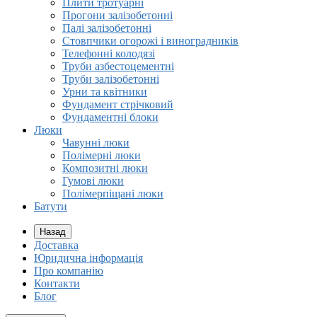
Плити тротуарні
Прогони залізобетонні
Палі залізобетонні
Стовпчики огорожі і виноградників
Телефонні колодязі
Труби азбестоцементні
Труби залізобетонні
Урни та квітники
Фундамент стрічковий
Фундаментні блоки
Люки
Чавунні люки
Полімерні люки
Композитні люки
Гумові люки
Полімерпіщані люки
Батути
Назад
Доставка
Юридична інформація
Про компанію
Контакти
Блог