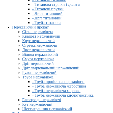
- Титанова стрічки і фольга
- Титанові прутки
- Лист титановий
- Дріт титановий
- Труба титанова
Нержавіючий прокат
Сітка нержавіюча
Квадрат нержавіючий
Круг нержавіючий
Стрічка нержавіюча
Лист нержавіючий
Відвод нержавіючий
Смуга нержавіюча
Дріт нержавіючий
Дріт зварювальний нержавіючий
Рулон нержавіючий
Труба нержавіюча
- Труба профільна нержавіюча
- Труба нержавіюча жаростійка
- Труба нержавіюча харчова
- Труба нержавіюча кислотностійка
Електроди нержавіючі
Кут нержавіючий
Шестигранник нержавіючий