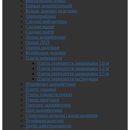
Вентиляційні блоки
Паркан залізобетонний
Кільця, кришки колодязні
Зливоприймачі
Сходові майданчики
Сходові марші
Сходові щаблі
Лотки залізобетонні
Опори ЛЕП
Опорні подушки
Відбійники дорожні
Плити перекриття
Плити перекриття завширшки 1,0 м
Плити перекриття завширшки 1,2 м
Плити перекриття завширшки 1,5 м
Плити перекриття екструдерні
Перемички залізобетонні
Плити дорожні
Плити покриття плоскі
Плити тротуарні
Прогони залізобетонні
Палі залізобетонні
Стовпчики огорожі і виноградників
Телефонні колодязі
Труби азбестоцементні