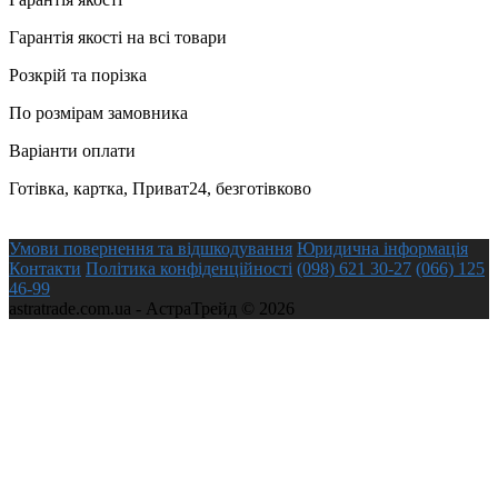
Гарантія якості на всі товари
Розкрій та порізка
По розмірам замовника
Варіанти оплати
Готівка, картка, Приват24, безготівково
Умови повернення та відшкодування
Юридична інформація
Контакти
Політика конфіденційності
(098) 621 30-27
(066) 125
46-99
astratrade.com.ua - АстраТрейд © 2026