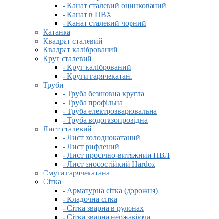
- Канат сталевий оцинкований
- Канат в ПВХ
- Канат сталевий чорний
Катанка
Квадрат сталевий
Квадрат калібрований
Круг сталевий
- Круг калібрований
- Круги гарячекатані
Труби
- Труба безшовна кругла
- Труба профільна
- Труба електрозварювальна
- Труба водогазопровідна
Лист сталевий
- Лист холоднокатаний
- Лист рифлений
- Лист просічно-витяжний ПВЛ
- Лист зносостійкий Hardox
Смуга гарячекатана
Сітка
- Арматурна сітка (дорожня)
- Кладочна сітка
- Сітка зварна в рулонах
- Сітка зварна нержавіюча