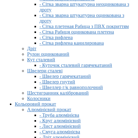
- Сітка зварна штукатурна неоцинкована з
дроту
- Сітка зварна штукатурна оцинкована з
дроту
- Сітка плетеная Рабица з ПВХ покриттям
- Сітка Рабиця оцинкована плетена
- Сітка рифлена
- Сітка рифлена канилирована
Дріт
Рулон оцинкований
Кут сталевий
- Куточок сталевий гарячекатаний
Швелери сталеві
- Швелер гарячекатаний
- Швелер гнутий
- Швеллер г/к равнополочний
Шестигранник калібрований
Колосники
Кольоровий прокат
Алюмінієвий прокат
- Труба алюмінієва
- Круг алюмінієвий
- Лист алюмінієвий
- Смуга алюмінієва
- Дріт алюмінієвий