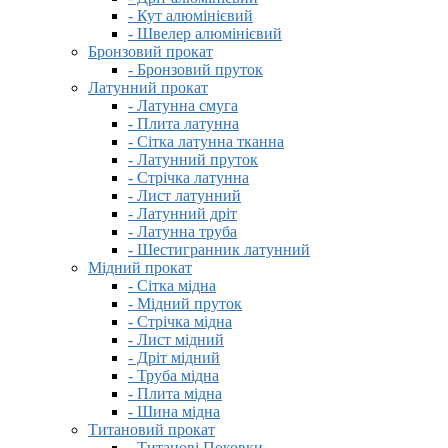
- Кут алюмінієвий
- Швелер алюмінієвий
Бронзовий прокат
- Бронзовий пруток
Латунний прокат
- Латунна смуга
- Плита латунна
- Сітка латунна тканна
- Латунний пруток
- Стрічка латунна
- Лист латунний
- Латунний дріт
- Латунна труба
- Шестигранник латунний
Мідний прокат
- Сітка мідна
- Мідний пруток
- Стрічка мідна
- Лист мідний
- Дріт мідний
- Труба мідна
- Плита мідна
- Шина мідна
Титановий прокат
- Титанові Поковки