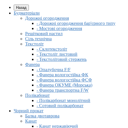
Назад
Будматеріали
Дорожні огородження
- Дорожні огородження бар'єрного типу
- Мостові огородження
Решітковий настил
Сіль технічна
Текстоліт
- Склотекстоліт
- Текстоліт листовий
- Текстолітовий стержень
Фанера
- Опалубочна F/F
- Фанера вологостійка ФК
- Фанера вологостійка ФСФ
- Фанера ОКУМЕ (Морська)
- Фанера транспортна F/W
Полікабонат
- Полікарбонат монолітний
- Сотовий полікарбонат
Чорний прокат
Балка двотаврова
Канат
- Канат нержавіючий