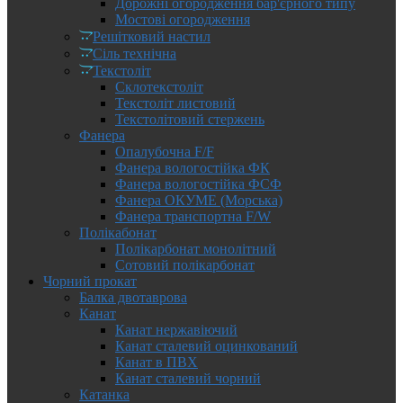
Дорожні огородження бар'єрного типу
Мостові огородження
Решітковий настил
Сіль технічна
Текстоліт
Склотекстоліт
Текстоліт листовий
Текстолітовий стержень
Фанера
Опалубочна F/F
Фанера вологостійка ФК
Фанера вологостійка ФСФ
Фанера ОКУМЕ (Морська)
Фанера транспортна F/W
Полікабонат
Полікарбонат монолітний
Сотовий полікарбонат
Чорний прокат
Балка двотаврова
Канат
Канат нержавіючий
Канат сталевий оцинкований
Канат в ПВХ
Канат сталевий чорний
Катанка