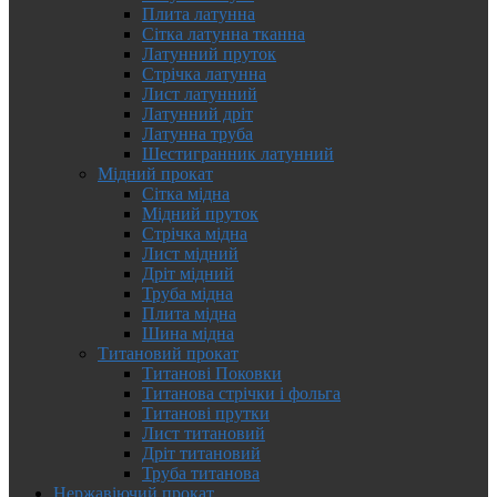
Плита латунна
Сітка латунна тканна
Латунний пруток
Стрічка латунна
Лист латунний
Латунний дріт
Латунна труба
Шестигранник латунний
Мідний прокат
Сітка мідна
Мідний пруток
Стрічка мідна
Лист мідний
Дріт мідний
Труба мідна
Плита мідна
Шина мідна
Титановий прокат
Титанові Поковки
Титанова стрічки і фольга
Титанові прутки
Лист титановий
Дріт титановий
Труба титанова
Нержавіючий прокат