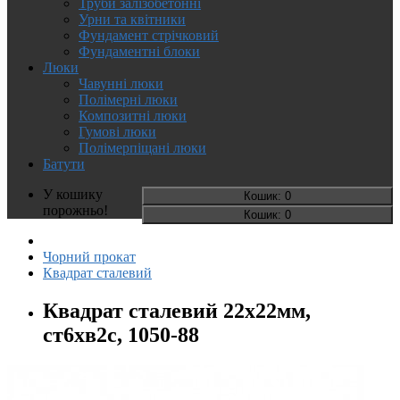
Труби залізобетонні
Урни та квітники
Фундамент стрічковий
Фундаментні блоки
Люки
Чавунні люки
Полімерні люки
Композитні люки
Гумові люки
Полімерпіщані люки
Батути
У кошику
Кошик
: 0
порожньо!
Кошик
: 0
Чорний прокат
Квадрат сталевий
Квадрат сталевий 22х22мм,
ст6хв2с, 1050-88