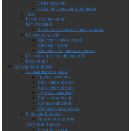
Сітка рифлена
Сітка рифлена канилирована
Дріт
Рулон оцинкований
Кут сталевий
Куточок сталевий гарячекатаний
Швелери сталеві
Швелер гарячекатаний
Швелер гнутий
Швеллер г/к равнополочний
Шестигранник калібрований
Колосники
Кольоровий прокат
Алюмінієвий прокат
Труба алюмінієва
Круг алюмінієвий
Лист алюмінієвий
Смуга алюмінієва
Дріт алюмінієвий
Кут алюмінієвий
Швелер алюмінієвий
Бронзовий прокат
Бронзовий пруток
Латунний прокат
Латунна смуга