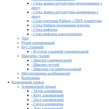
- Сітка зварна штукатурна неоцинкована з
дроту
- Сітка зварна штукатурна оцинкована з
дроту
- Сітка плетеная Рабица з ПВХ покриттям
- Сітка Рабиця оцинкована плетена
- Сітка рифлена
- Сітка рифлена канилирована
Дріт
Рулон оцинкований
Кут сталевий
- Куточок сталевий гарячекатаний
Швелери сталеві
- Швелер гарячекатаний
- Швелер гнутий
- Швеллер г/к равнополочний
Шестигранник калібрований
Колосники
Кольоровий прокат
Алюмінієвий прокат
- Труба алюмінієва
- Круг алюмінієвий
- Лист алюмінієвий
- Смуга алюмінієва
- Дріт алюмінієвий