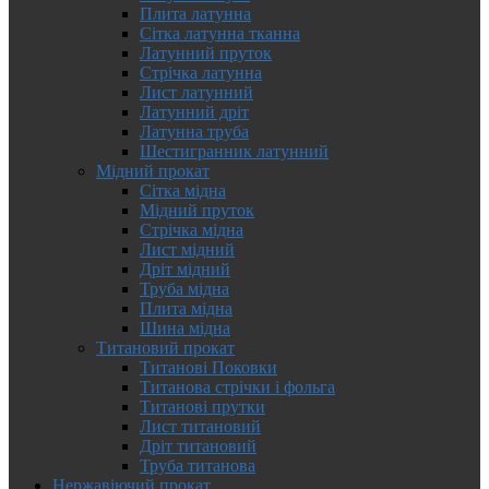
Плита латунна
Сітка латунна тканна
Латунний пруток
Стрічка латунна
Лист латунний
Латунний дріт
Латунна труба
Шестигранник латунний
Мідний прокат
Сітка мідна
Мідний пруток
Стрічка мідна
Лист мідний
Дріт мідний
Труба мідна
Плита мідна
Шина мідна
Титановий прокат
Титанові Поковки
Титанова стрічки і фольга
Титанові прутки
Лист титановий
Дріт титановий
Труба титанова
Нержавіючий прокат