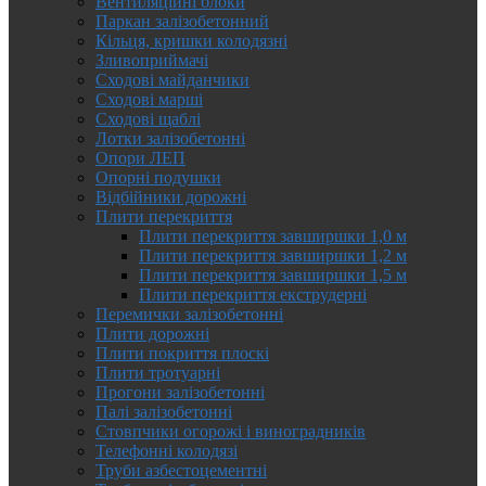
Вентиляційні блоки
Паркан залізобетонний
Кільця, кришки колодязні
Зливоприймачі
Сходові майданчики
Сходові марші
Сходові щаблі
Лотки залізобетонні
Опори ЛЕП
Опорні подушки
Відбійники дорожні
Плити перекриття
Плити перекриття завширшки 1,0 м
Плити перекриття завширшки 1,2 м
Плити перекриття завширшки 1,5 м
Плити перекриття екструдерні
Перемички залізобетонні
Плити дорожні
Плити покриття плоскі
Плити тротуарні
Прогони залізобетонні
Палі залізобетонні
Стовпчики огорожі і виноградників
Телефонні колодязі
Труби азбестоцементні