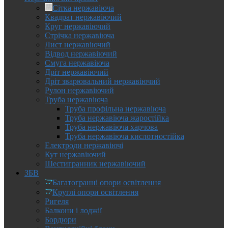
Сітка нержавіюча
Квадрат нержавіючий
Круг нержавіючий
Стрічка нержавіюча
Лист нержавіючий
Відвод нержавіючий
Смуга нержавіюча
Дріт нержавіючий
Дріт зварювальний нержавіючий
Рулон нержавіючий
Труба нержавіюча
Труба профільна нержавіюча
Труба нержавіюча жаростійка
Труба нержавіюча харчова
Труба нержавіюча кислотностійка
Електроди нержавіючі
Кут нержавіючий
Шестигранник нержавіючий
ЗБВ
Багатогранні опори освітлення
Круглі опори освітлення
Ригеля
Балкони і лоджії
Бордюри