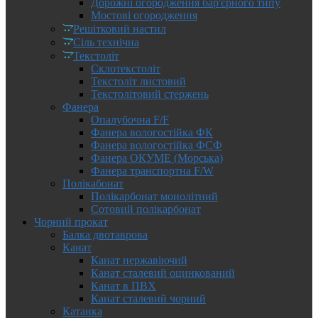
Дорожні огородження бар'єрного типу
Мостові огородження
Решітковий настил
Сіль технічна
Текстоліт
Склотекстоліт
Текстоліт листовий
Текстолітовий стержень
Фанера
Опалубочна F/F
Фанера вологостійка ФК
Фанера вологостійка ФСФ
Фанера ОКУМЕ (Морська)
Фанера транспортна F/W
Полікабонат
Полікарбонат монолітний
Сотовий полікарбонат
Чорний прокат
Балка двотаврова
Канат
Канат нержавіючий
Канат сталевий оцинкований
Канат в ПВХ
Канат сталевий чорний
Катанка