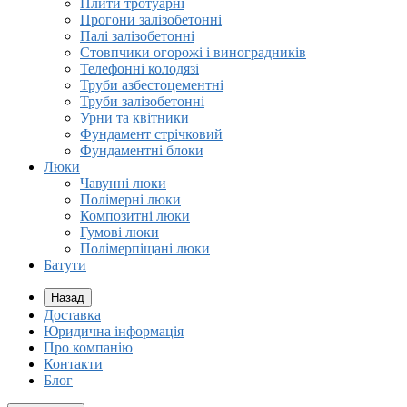
Плити тротуарні
Прогони залізобетонні
Палі залізобетонні
Стовпчики огорожі і виноградників
Телефонні колодязі
Труби азбестоцементні
Труби залізобетонні
Урни та квітники
Фундамент стрічковий
Фундаментні блоки
Люки
Чавунні люки
Полімерні люки
Композитні люки
Гумові люки
Полімерпіщані люки
Батути
Назад
Доставка
Юридична інформація
Про компанію
Контакти
Блог