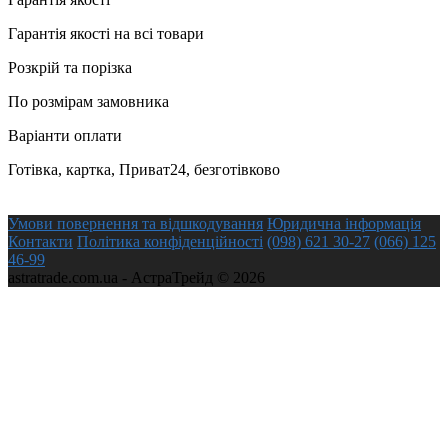
Гарантія якості на всі товари
Розкрій та порізка
По розмірам замовника
Варіанти оплати
Готівка, картка, Приват24, безготівково
Умови повернення та відшкодування
Юридична інформація
Контакти
Політика конфіденційності
(098) 621 30-27
(066) 125
46-99
astratrade.com.ua - АстраТрейд © 2026