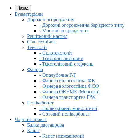
Назад
Будматеріали
Дорожні огородження
- Дорожні огородження бар'єрного типу
- Мостові огородження
Решітковий настил
Сіль технічна
Текстоліт
- Склотекстоліт
- Текстоліт листовий
- Текстолітовий стержень
Фанера
- Опалубочна F/F
- Фанера вологостійка ФК
- Фанера вологостійка ФСФ
- Фанера ОКУМЕ (Морська)
- Фанера транспортна F/W
Полікабонат
- Полікарбонат монолітний
- Сотовий полікарбонат
Чорний прокат
Балка двотаврова
Канат
- Канат нержавіючий