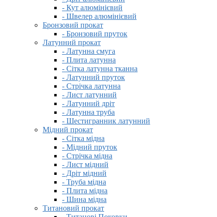
- Кут алюмінієвий
- Швелер алюмінієвий
Бронзовий прокат
- Бронзовий пруток
Латунний прокат
- Латунна смуга
- Плита латунна
- Сітка латунна тканна
- Латунний пруток
- Стрічка латунна
- Лист латунний
- Латунний дріт
- Латунна труба
- Шестигранник латунний
Мідний прокат
- Сітка мідна
- Мідний пруток
- Стрічка мідна
- Лист мідний
- Дріт мідний
- Труба мідна
- Плита мідна
- Шина мідна
Титановий прокат
- Титанові Поковки