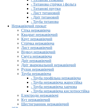
- Титанова стрічки і фольга
- Титанові прутки
- Лист титановий
- Дріт титановий
- Труба титанова
Нержавіючий прокат
Сітка нержавіюча
Квадрат нержавіючий
Круг нержавіючий
Стрічка нержавіюча
Лист нержавіючий
Відвод нержавіючий
Смуга нержавіюча
Дріт нержавіючий
Дріт зварювальний нержавіючий
Рулон нержавіючий
Труба нержавіюча
- Труба профільна нержавіюча
- Труба нержавіюча жаростійка
- Труба нержавіюча харчова
- Труба нержавіюча кислотностійка
Електроди нержавіючі
Кут нержавіючий
Шестигранник нержавіючий