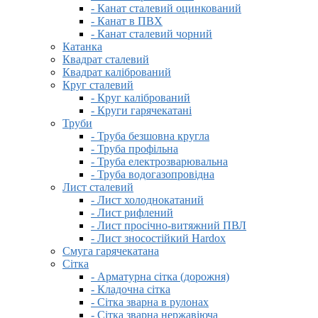
- Канат сталевий оцинкований
- Канат в ПВХ
- Канат сталевий чорний
Катанка
Квадрат сталевий
Квадрат калібрований
Круг сталевий
- Круг калібрований
- Круги гарячекатані
Труби
- Труба безшовна кругла
- Труба профільна
- Труба електрозварювальна
- Труба водогазопровідна
Лист сталевий
- Лист холоднокатаний
- Лист рифлений
- Лист просічно-витяжний ПВЛ
- Лист зносостійкий Hardox
Смуга гарячекатана
Сітка
- Арматурна сітка (дорожня)
- Кладочна сітка
- Сітка зварна в рулонах
- Сітка зварна нержавіюча