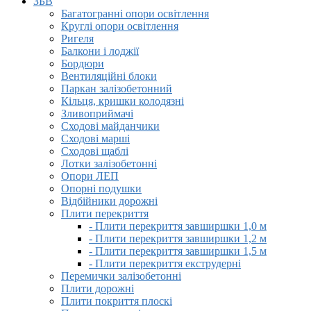
ЗБВ
Багатогранні опори освітлення
Круглі опори освітлення
Ригеля
Балкони і лоджії
Бордюри
Вентиляційні блоки
Паркан залізобетонний
Кільця, кришки колодязні
Зливоприймачі
Сходові майданчики
Сходові марші
Сходові щаблі
Лотки залізобетонні
Опори ЛЕП
Опорні подушки
Відбійники дорожні
Плити перекриття
- Плити перекриття завширшки 1,0 м
- Плити перекриття завширшки 1,2 м
- Плити перекриття завширшки 1,5 м
- Плити перекриття екструдерні
Перемички залізобетонні
Плити дорожні
Плити покриття плоскі