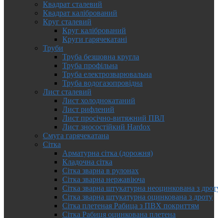
Квадрат сталевий
Квадрат калібрований
Круг сталевий
Круг калібрований
Круги гарячекатані
Труби
Труба безшовна кругла
Труба профільна
Труба електрозварювальна
Труба водогазопровідна
Лист сталевий
Лист холоднокатаний
Лист рифлений
Лист просічно-витяжний ПВЛ
Лист зносостійкий Hardox
Смуга гарячекатана
Сітка
Арматурна сітка (дорожня)
Кладочна сітка
Сітка зварна в рулонах
Сітка зварна нержавіюча
Сітка зварна штукатурна неоцинкована з дрот
Сітка зварна штукатурна оцинкована з дроту
Сітка плетеная Рабица з ПВХ покриттям
Сітка Рабиця оцинкована плетена