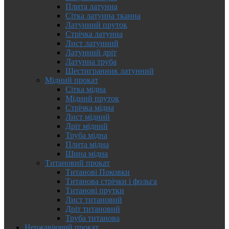
Плита латунна
Сітка латунна тканна
Латунний пруток
Стрічка латунна
Лист латунний
Латунний дріт
Латунна труба
Шестигранник латунний
Мідний прокат
Сітка мідна
Мідний пруток
Стрічка мідна
Лист мідний
Дріт мідний
Труба мідна
Плита мідна
Шина мідна
Титановий прокат
Титанові Поковки
Титанова стрічки і фольга
Титанові прутки
Лист титановий
Дріт титановий
Труба титанова
Нержавіючий прокат