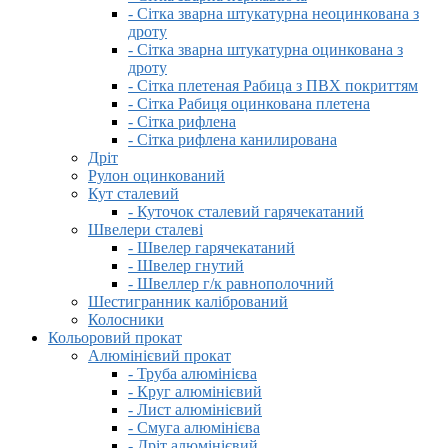
- Сітка зварна штукатурна неоцинкована з
дроту
- Сітка зварна штукатурна оцинкована з
дроту
- Сітка плетеная Рабица з ПВХ покриттям
- Сітка Рабиця оцинкована плетена
- Сітка рифлена
- Сітка рифлена канилирована
Дріт
Рулон оцинкований
Кут сталевий
- Куточок сталевий гарячекатаний
Швелери сталеві
- Швелер гарячекатаний
- Швелер гнутий
- Швеллер г/к равнополочний
Шестигранник калібрований
Колосники
Кольоровий прокат
Алюмінієвий прокат
- Труба алюмінієва
- Круг алюмінієвий
- Лист алюмінієвий
- Смуга алюмінієва
- Дріт алюмінієвий