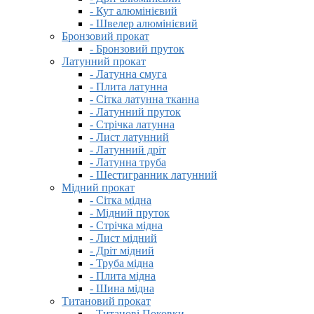
- Кут алюмінієвий
- Швелер алюмінієвий
Бронзовий прокат
- Бронзовий пруток
Латунний прокат
- Латунна смуга
- Плита латунна
- Сітка латунна тканна
- Латунний пруток
- Стрічка латунна
- Лист латунний
- Латунний дріт
- Латунна труба
- Шестигранник латунний
Мідний прокат
- Сітка мідна
- Мідний пруток
- Стрічка мідна
- Лист мідний
- Дріт мідний
- Труба мідна
- Плита мідна
- Шина мідна
Титановий прокат
- Титанові Поковки