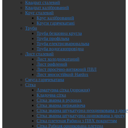
Квадрат сталевий
Квадрат калібрований
Круг сталевий
Круг калібрований
Круги гарячекатані
Труби
Труба безшовна кругла
Труба профільна
Труба електрозварювальна
Труба водогазопровідна
Лист сталевий
Лист холоднокатаний
Лист рифлений
Лист просічно-витяжний ПВЛ
Лист зносостійкий Hardox
Смуга гарячекатана
Сітка
Арматурна сітка (дорожня)
Кладочна сітка
Сітка зварна в рулонах
Сітка зварна нержавіюча
Сітка зварна штукатурна неоцинкована з дрот
Сітка зварна штукатурна оцинкована з дроту
Сітка плетеная Рабица з ПВХ покриттям
Сітка Рабиця оцинкована плетена