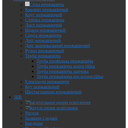
Сітка нержавіюча
Квадрат нержавіючий
Круг нержавіючий
Стрічка нержавіюча
Лист нержавіючий
Відвод нержавіючий
Смуга нержавіюча
Дріт нержавіючий
Дріт зварювальний нержавіючий
Рулон нержавіючий
Труба нержавіюча
Труба профільна нержавіюча
Труба нержавіюча жаростійка
Труба нержавіюча харчова
Труба нержавіюча кислотностійка
Електроди нержавіючі
Кут нержавіючий
Шестигранник нержавіючий
ЗБВ
Багатогранні опори освітлення
Круглі опори освітлення
Ригеля
Балкони і лоджії
Бордюри