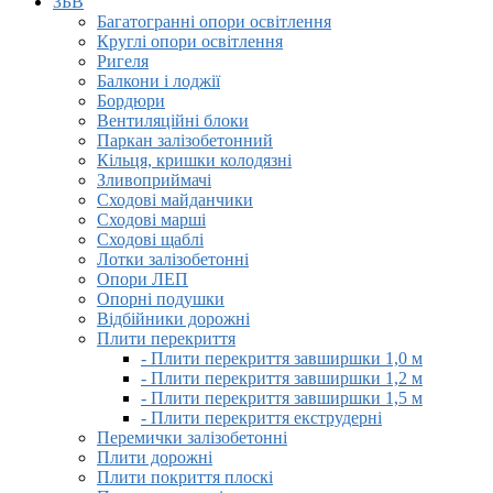
ЗБВ
Багатогранні опори освітлення
Круглі опори освітлення
Ригеля
Балкони і лоджії
Бордюри
Вентиляційні блоки
Паркан залізобетонний
Кільця, кришки колодязні
Зливоприймачі
Сходові майданчики
Сходові марші
Сходові щаблі
Лотки залізобетонні
Опори ЛЕП
Опорні подушки
Відбійники дорожні
Плити перекриття
- Плити перекриття завширшки 1,0 м
- Плити перекриття завширшки 1,2 м
- Плити перекриття завширшки 1,5 м
- Плити перекриття екструдерні
Перемички залізобетонні
Плити дорожні
Плити покриття плоскі