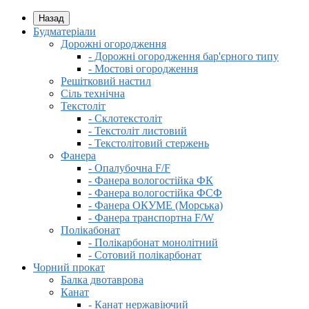
Назад
Будматеріали
Дорожні огородження
- Дорожні огородження бар'єрного типу
- Мостові огородження
Решітковий настил
Сіль технічна
Текстоліт
- Склотекстоліт
- Текстоліт листовий
- Текстолітовий стержень
Фанера
- Опалубочна F/F
- Фанера вологостійка ФК
- Фанера вологостійка ФСФ
- Фанера ОКУМЕ (Морська)
- Фанера транспортна F/W
Полікабонат
- Полікарбонат монолітний
- Сотовий полікарбонат
Чорний прокат
Балка двотаврова
Канат
- Канат нержавіючий