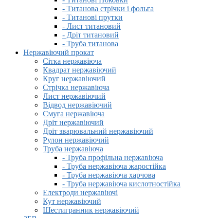
- Титанова стрічки і фольга
- Титанові прутки
- Лист титановий
- Дріт титановий
- Труба титанова
Нержавіючий прокат
Сітка нержавіюча
Квадрат нержавіючий
Круг нержавіючий
Стрічка нержавіюча
Лист нержавіючий
Відвод нержавіючий
Смуга нержавіюча
Дріт нержавіючий
Дріт зварювальний нержавіючий
Рулон нержавіючий
Труба нержавіюча
- Труба профільна нержавіюча
- Труба нержавіюча жаростійка
- Труба нержавіюча харчова
- Труба нержавіюча кислотностійка
Електроди нержавіючі
Кут нержавіючий
Шестигранник нержавіючий