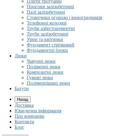
Плити тротуарні
Прогони залізобетонні
Палі залізобетонні
Стовпчики огорожі і виноградників
Телефонні колодязі
Труби азбестоцементні
Труби залізобетонні
Урни та квітники
Фундамент стрічковий
Фундаментні блоки
Люки
Чавунні люки
Полімерні люки
Композитні люки
Гумові люки
Полімерпіщані люки
Батути
Назад
Доставка
Юридична інформація
Про компанію
Контакти
Блог