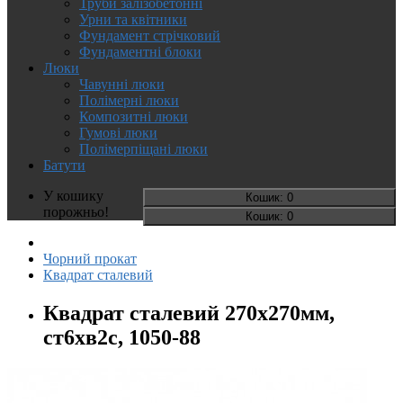
Труби залізобетонні
Урни та квітники
Фундамент стрічковий
Фундаментні блоки
Люки
Чавунні люки
Полімерні люки
Композитні люки
Гумові люки
Полімерпіщані люки
Батути
У кошику
Кошик
: 0
порожньо!
Кошик
: 0
Чорний прокат
Квадрат сталевий
Квадрат сталевий 270х270мм,
ст6хв2с, 1050-88