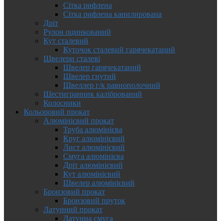
Сітка рифлена
Сітка рифлена канилирована
Дріт
Рулон оцинкований
Кут сталевий
Куточок сталевий гарячекатаний
Швелери сталеві
Швелер гарячекатаний
Швелер гнутий
Швеллер г/к равнополочний
Шестигранник калібрований
Колосники
Кольоровий прокат
Алюмінієвий прокат
Труба алюмінієва
Круг алюмінієвий
Лист алюмінієвий
Смуга алюмінієва
Дріт алюмінієвий
Кут алюмінієвий
Швелер алюмінієвий
Бронзовий прокат
Бронзовий пруток
Латунний прокат
Латунна смуга