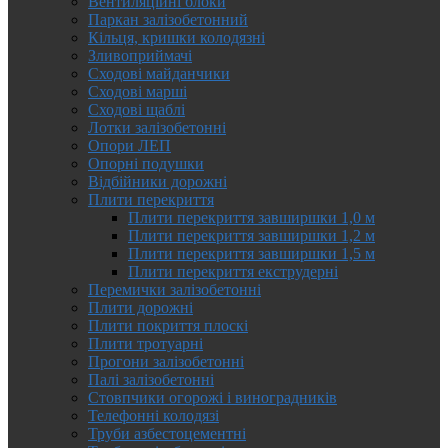
Вентиляційні блоки
Паркан залізобетонний
Кільця, кришки колодязні
Зливоприймачі
Сходові майданчики
Сходові марші
Сходові щаблі
Лотки залізобетонні
Опори ЛЕП
Опорні подушки
Відбійники дорожні
Плити перекриття
Плити перекриття завширшки 1,0 м
Плити перекриття завширшки 1,2 м
Плити перекриття завширшки 1,5 м
Плити перекриття екструдерні
Перемички залізобетонні
Плити дорожні
Плити покриття плоскі
Плити тротуарні
Прогони залізобетонні
Палі залізобетонні
Стовпчики огорожі і виноградників
Телефонні колодязі
Труби азбестоцементні