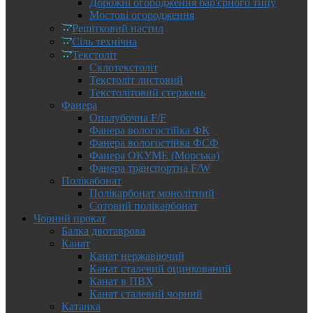
Дорожні огородження бар'єрного типу
Мостові огородження
Решітковий настил
Сіль технічна
Текстоліт
Склотекстоліт
Текстоліт листовий
Текстолітовий стержень
Фанера
Опалубочна F/F
Фанера вологостійка ФК
Фанера вологостійка ФСФ
Фанера ОКУМЕ (Морська)
Фанера транспортна F/W
Полікабонат
Полікарбонат монолітний
Сотовий полікарбонат
Чорний прокат
Балка двотаврова
Канат
Канат нержавіючий
Канат сталевий оцинкований
Канат в ПВХ
Канат сталевий чорний
Катанка