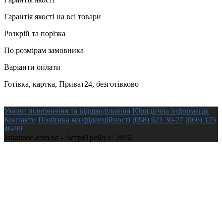
Гарантія якості на всі товари
Розкрій та порізка
По розмірам замовника
Варіанти оплати
Готівка, картка, Приват24, безготівково
Умови повернення та відшкодування
Юридична інформація
Контакти
Політика конфіденційності
(098) 621 30-27
(066) 125
46-99
astratrade.com.ua - АстраТрейд © 2026