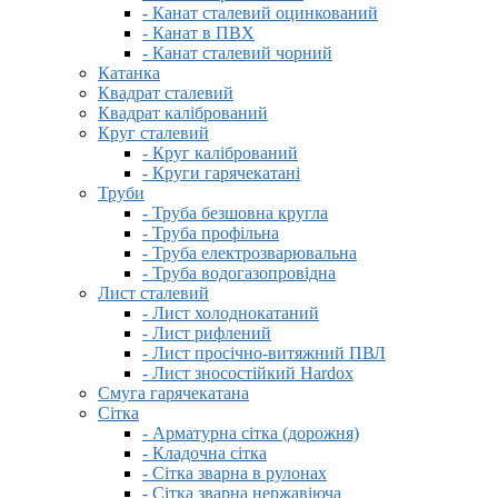
- Канат сталевий оцинкований
- Канат в ПВХ
- Канат сталевий чорний
Катанка
Квадрат сталевий
Квадрат калібрований
Круг сталевий
- Круг калібрований
- Круги гарячекатані
Труби
- Труба безшовна кругла
- Труба профільна
- Труба електрозварювальна
- Труба водогазопровідна
Лист сталевий
- Лист холоднокатаний
- Лист рифлений
- Лист просічно-витяжний ПВЛ
- Лист зносостійкий Hardox
Смуга гарячекатана
Сітка
- Арматурна сітка (дорожня)
- Кладочна сітка
- Сітка зварна в рулонах
- Сітка зварна нержавіюча