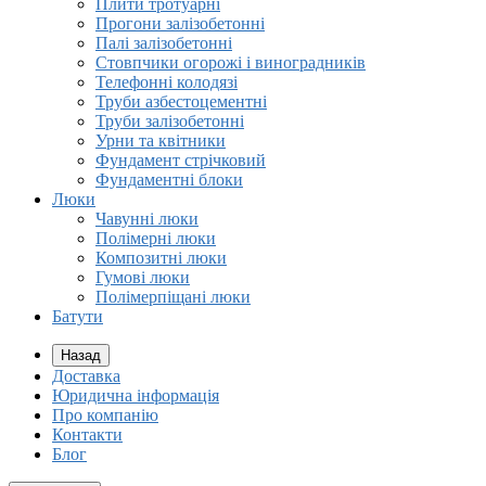
Плити тротуарні
Прогони залізобетонні
Палі залізобетонні
Стовпчики огорожі і виноградників
Телефонні колодязі
Труби азбестоцементні
Труби залізобетонні
Урни та квітники
Фундамент стрічковий
Фундаментні блоки
Люки
Чавунні люки
Полімерні люки
Композитні люки
Гумові люки
Полімерпіщані люки
Батути
Назад
Доставка
Юридична інформація
Про компанію
Контакти
Блог