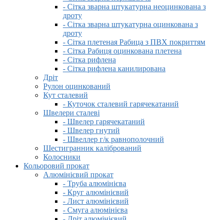
- Сітка зварна штукатурна неоцинкована з
дроту
- Сітка зварна штукатурна оцинкована з
дроту
- Сітка плетеная Рабица з ПВХ покриттям
- Сітка Рабиця оцинкована плетена
- Сітка рифлена
- Сітка рифлена канилирована
Дріт
Рулон оцинкований
Кут сталевий
- Куточок сталевий гарячекатаний
Швелери сталеві
- Швелер гарячекатаний
- Швелер гнутий
- Швеллер г/к равнополочний
Шестигранник калібрований
Колосники
Кольоровий прокат
Алюмінієвий прокат
- Труба алюмінієва
- Круг алюмінієвий
- Лист алюмінієвий
- Смуга алюмінієва
- Дріт алюмінієвий