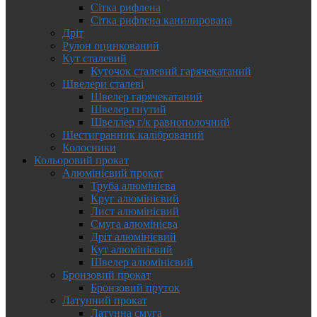
Сітка рифлена
Сітка рифлена канилирована
Дріт
Рулон оцинкований
Кут сталевий
Куточок сталевий гарячекатаний
Швелери сталеві
Швелер гарячекатаний
Швелер гнутий
Швеллер г/к равнополочний
Шестигранник калібрований
Колосники
Кольоровий прокат
Алюмінієвий прокат
Труба алюмінієва
Круг алюмінієвий
Лист алюмінієвий
Смуга алюмінієва
Дріт алюмінієвий
Кут алюмінієвий
Швелер алюмінієвий
Бронзовий прокат
Бронзовий пруток
Латунний прокат
Латунна смуга