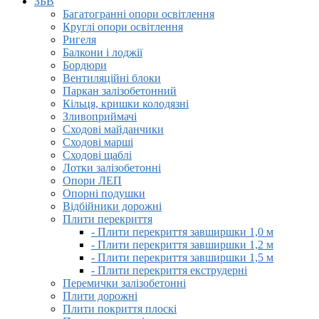
ЗБВ
Багатогранні опори освітлення
Круглі опори освітлення
Ригеля
Балкони і лоджії
Бордюри
Вентиляційні блоки
Паркан залізобетонний
Кільця, кришки колодязні
Зливоприймачі
Сходові майданчики
Сходові марші
Сходові щаблі
Лотки залізобетонні
Опори ЛЕП
Опорні подушки
Відбійники дорожні
Плити перекриття
- Плити перекриття завширшки 1,0 м
- Плити перекриття завширшки 1,2 м
- Плити перекриття завширшки 1,5 м
- Плити перекриття екструдерні
Перемички залізобетонні
Плити дорожні
Плити покриття плоскі