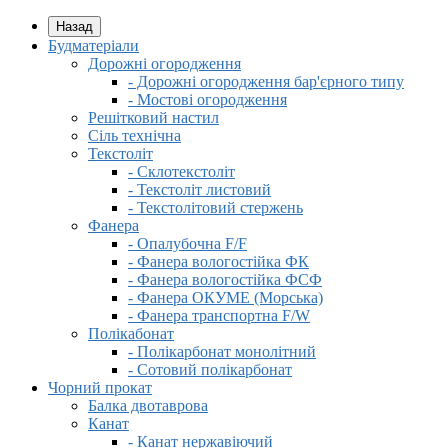
Назад
Будматеріали
Дорожні огородження
- Дорожні огородження бар'єрного типу
- Мостові огородження
Решітковий настил
Сіль технічна
Текстоліт
- Склотекстоліт
- Текстоліт листовий
- Текстолітовий стержень
Фанера
- Опалубочна F/F
- Фанера вологостійка ФК
- Фанера вологостійка ФСФ
- Фанера ОКУМЕ (Морська)
- Фанера транспортна F/W
Полікабонат
- Полікарбонат монолітний
- Сотовий полікарбонат
Чорний прокат
Балка двотаврова
Канат
- Канат нержавіючий