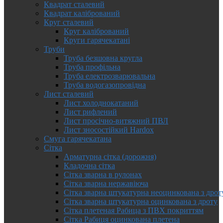
Квадрат сталевий
Квадрат калібрований
Круг сталевий
Круг калібрований
Круги гарячекатані
Труби
Труба безшовна кругла
Труба профільна
Труба електрозварювальна
Труба водогазопровідна
Лист сталевий
Лист холоднокатаний
Лист рифлений
Лист просічно-витяжний ПВЛ
Лист зносостійкий Hardox
Смуга гарячекатана
Сітка
Арматурна сітка (дорожня)
Кладочна сітка
Сітка зварна в рулонах
Сітка зварна нержавіюча
Сітка зварна штукатурна неоцинкована з дрот
Сітка зварна штукатурна оцинкована з дроту
Сітка плетеная Рабица з ПВХ покриттям
Сітка Рабиця оцинкована плетена