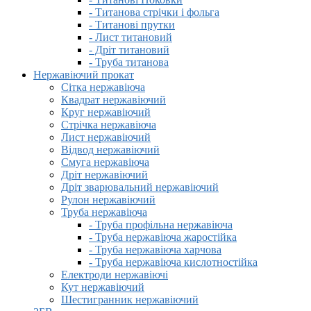
- Титанова стрічки і фольга
- Титанові прутки
- Лист титановий
- Дріт титановий
- Труба титанова
Нержавіючий прокат
Сітка нержавіюча
Квадрат нержавіючий
Круг нержавіючий
Стрічка нержавіюча
Лист нержавіючий
Відвод нержавіючий
Смуга нержавіюча
Дріт нержавіючий
Дріт зварювальний нержавіючий
Рулон нержавіючий
Труба нержавіюча
- Труба профільна нержавіюча
- Труба нержавіюча жаростійка
- Труба нержавіюча харчова
- Труба нержавіюча кислотностійка
Електроди нержавіючі
Кут нержавіючий
Шестигранник нержавіючий