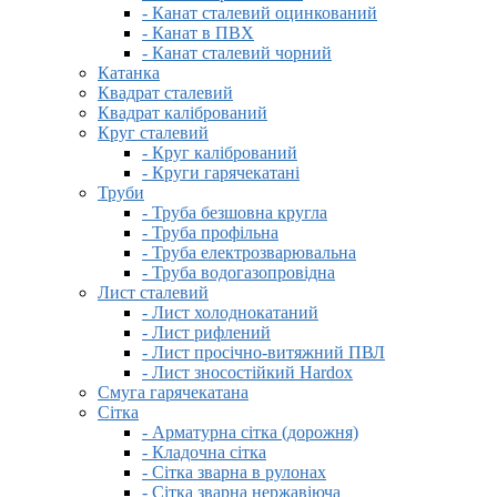
- Канат сталевий оцинкований
- Канат в ПВХ
- Канат сталевий чорний
Катанка
Квадрат сталевий
Квадрат калібрований
Круг сталевий
- Круг калібрований
- Круги гарячекатані
Труби
- Труба безшовна кругла
- Труба профільна
- Труба електрозварювальна
- Труба водогазопровідна
Лист сталевий
- Лист холоднокатаний
- Лист рифлений
- Лист просічно-витяжний ПВЛ
- Лист зносостійкий Hardox
Смуга гарячекатана
Сітка
- Арматурна сітка (дорожня)
- Кладочна сітка
- Сітка зварна в рулонах
- Сітка зварна нержавіюча