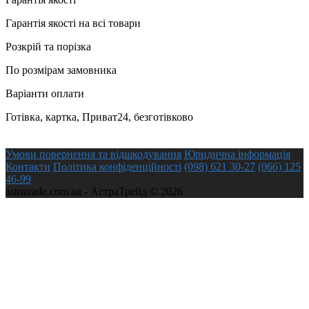
Гарантія якості на всі товари
Розкрій та порізка
По розмірам замовника
Варіанти оплати
Готівка, картка, Приват24, безготівково
Умови повернення та відшкодування
Юридична інформація
Контакти
Політика конфіденційності
(098) 621 30-27
(066) 125
46-99
astratrade.com.ua - АстраТрейд © 2026