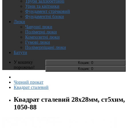
Труби залізобетонні
Урни та квітники
Фундамент стрічковий
Фундаментні блоки
Люки
Чавунні люки
Полімерні люки
Композитні люки
Гумові люки
Полімерпіщані люки
Батути
У кошику
Кошик
: 0
порожньо!
Кошик
: 0
Чорний прокат
Квадрат сталевий
Квадрат сталевий 28х28мм, ст5хнм,
1050-88