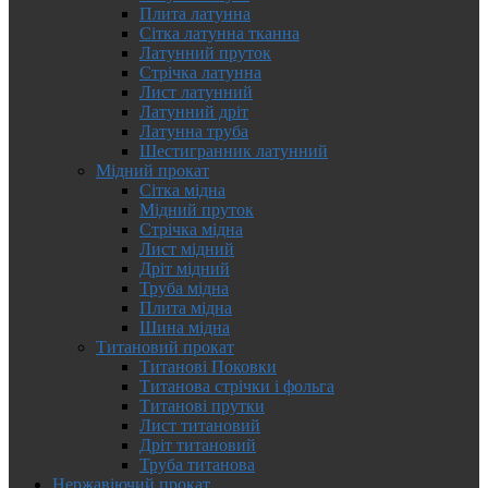
Плита латунна
Сітка латунна тканна
Латунний пруток
Стрічка латунна
Лист латунний
Латунний дріт
Латунна труба
Шестигранник латунний
Мідний прокат
Сітка мідна
Мідний пруток
Стрічка мідна
Лист мідний
Дріт мідний
Труба мідна
Плита мідна
Шина мідна
Титановий прокат
Титанові Поковки
Титанова стрічки і фольга
Титанові прутки
Лист титановий
Дріт титановий
Труба титанова
Нержавіючий прокат