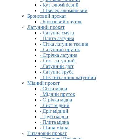
- Кут алюмінієвий
- Швелер алюмінієвий
Бронзовий прокат
- Бронзовий пруток
Латунний прокат
- Латунна смуга
- Плита латунна
- Сітка латунна тканна
- Латунний пруток
- Стрічка латунна
- Лист латунний
- Латунний дріт
- Латунна труба
- Шестигранник латунний
Мідний прокат
- Сітка мідна
- Мідний пруток
- Стрічка мідна
- Лист мідний
- Дріт мідний
- Труба мідна
- Плита мідна
- Шина мідна
Титановий прокат
- Титанові Поковки