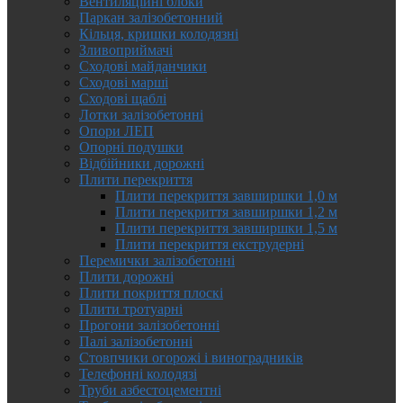
Вентиляційні блоки
Паркан залізобетонний
Кільця, кришки колодязні
Зливоприймачі
Сходові майданчики
Сходові марші
Сходові щаблі
Лотки залізобетонні
Опори ЛЕП
Опорні подушки
Відбійники дорожні
Плити перекриття
Плити перекриття завширшки 1,0 м
Плити перекриття завширшки 1,2 м
Плити перекриття завширшки 1,5 м
Плити перекриття екструдерні
Перемички залізобетонні
Плити дорожні
Плити покриття плоскі
Плити тротуарні
Прогони залізобетонні
Палі залізобетонні
Стовпчики огорожі і виноградників
Телефонні колодязі
Труби азбестоцементні