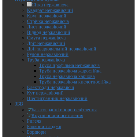
Сітка нержавіюча
Квадрат нержавіючий
Круг нержавіючий
Стрічка нержавіюча
Лист нержавіючий
Відвод нержавіючий
Смуга нержавіюча
Дріт нержавіючий
Дріт зварювальний нержавіючий
Рулон нержавіючий
Труба нержавіюча
Труба профільна нержавіюча
Труба нержавіюча жаростійка
Труба нержавіюча харчова
Труба нержавіюча кислотностійка
Електроди нержавіючі
Кут нержавіючий
Шестигранник нержавіючий
ЗБВ
Багатогранні опори освітлення
Круглі опори освітлення
Ригеля
Балкони і лоджії
Бордюри