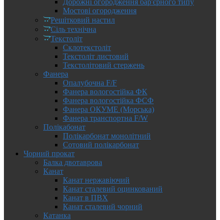
Дорожні огородження бар'єрного типу
Мостові огородження
Решітковий настил
Сіль технічна
Текстоліт
Склотекстоліт
Текстоліт листовий
Текстолітовий стержень
Фанера
Опалубочна F/F
Фанера вологостійка ФК
Фанера вологостійка ФСФ
Фанера ОКУМЕ (Морська)
Фанера транспортна F/W
Полікабонат
Полікарбонат монолітний
Сотовий полікарбонат
Чорний прокат
Балка двотаврова
Канат
Канат нержавіючий
Канат сталевий оцинкований
Канат в ПВХ
Канат сталевий чорний
Катанка