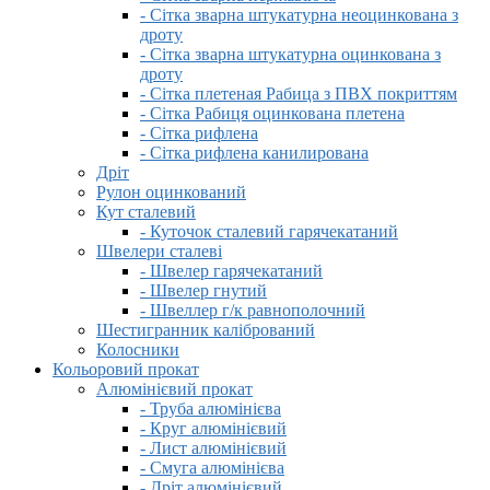
- Сітка зварна штукатурна неоцинкована з
дроту
- Сітка зварна штукатурна оцинкована з
дроту
- Сітка плетеная Рабица з ПВХ покриттям
- Сітка Рабиця оцинкована плетена
- Сітка рифлена
- Сітка рифлена канилирована
Дріт
Рулон оцинкований
Кут сталевий
- Куточок сталевий гарячекатаний
Швелери сталеві
- Швелер гарячекатаний
- Швелер гнутий
- Швеллер г/к равнополочний
Шестигранник калібрований
Колосники
Кольоровий прокат
Алюмінієвий прокат
- Труба алюмінієва
- Круг алюмінієвий
- Лист алюмінієвий
- Смуга алюмінієва
- Дріт алюмінієвий