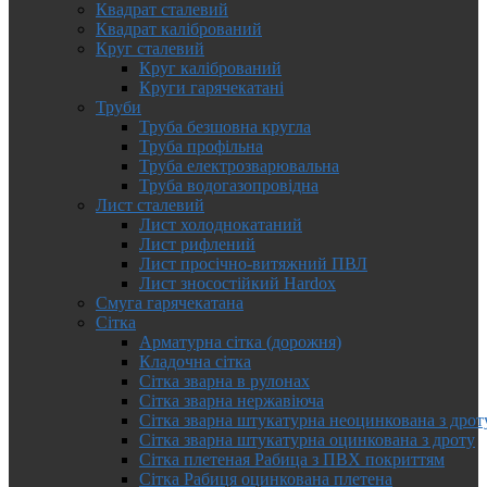
Квадрат сталевий
Квадрат калібрований
Круг сталевий
Круг калібрований
Круги гарячекатані
Труби
Труба безшовна кругла
Труба профільна
Труба електрозварювальна
Труба водогазопровідна
Лист сталевий
Лист холоднокатаний
Лист рифлений
Лист просічно-витяжний ПВЛ
Лист зносостійкий Hardox
Смуга гарячекатана
Сітка
Арматурна сітка (дорожня)
Кладочна сітка
Сітка зварна в рулонах
Сітка зварна нержавіюча
Сітка зварна штукатурна неоцинкована з дрот
Сітка зварна штукатурна оцинкована з дроту
Сітка плетеная Рабица з ПВХ покриттям
Сітка Рабиця оцинкована плетена