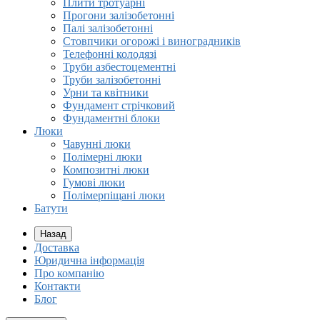
Плити тротуарні
Прогони залізобетонні
Палі залізобетонні
Стовпчики огорожі і виноградників
Телефонні колодязі
Труби азбестоцементні
Труби залізобетонні
Урни та квітники
Фундамент стрічковий
Фундаментні блоки
Люки
Чавунні люки
Полімерні люки
Композитні люки
Гумові люки
Полімерпіщані люки
Батути
Назад
Доставка
Юридична інформація
Про компанію
Контакти
Блог