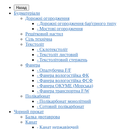
Назад
Будматеріали
Дорожні огородження
- Дорожні огородження бар'єрного типу
- Мостові огородження
Решітковий настил
Сіль технічна
Текстоліт
- Склотекстоліт
- Текстоліт листовий
- Текстолітовий стержень
Фанера
- Опалубочна F/F
- Фанера вологостійка ФК
- Фанера вологостійка ФСФ
- Фанера ОКУМЕ (Морська)
- Фанера транспортна F/W
Полікабонат
- Полікарбонат монолітний
- Сотовий полікарбонат
Чорний прокат
Балка двотаврова
Канат
- Канат нержавіючий