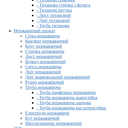
- Титанова стрічки і фольга
- Титанові прутки
- Лист титановий
- Дріт титановий
- Труба титанова
Нержавіючий прокат
Сітка нержавіюча
Квадрат нержавіючий
Круг нержавіючий
Стрічка нержавіюча
Лист нержавіючий
Відвод нержавіючий
Смуга нержавіюча
Дріт нержавіючий
Дріт зварювальний нержавіючий
Рулон нержавіючий
Труба нержавіюча
- Труба профільна нержавіюча
- Труба нержавіюча жаростійка
- Труба нержавіюча харчова
- Труба нержавіюча кислотностійка
Електроди нержавіючі
Кут нержавіючий
Шестигранник нержавіючий