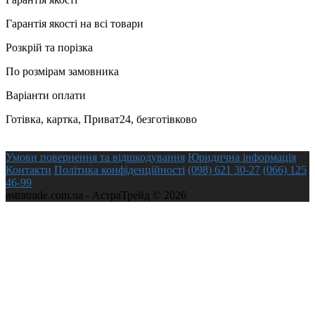
Гарантія якості на всі товари
Розкрій та порізка
По розмірам замовника
Варіанти оплати
Готівка, картка, Приват24, безготівково
Умови повернення та відшкодування
Юридична інформація
Контакти
Політика конфіденційності
(098) 621 30-27
(066) 125
46-99
astratrade.com.ua - АстраТрейд © 2026