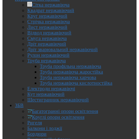
Сітка нержавіюча
Квадрат нержавіючий
Круг нержавіючий
Стрічка нержавіюча
Лист нержавіючий
Відвод нержавіючий
Смуга нержавіюча
Дріт нержавіючий
Дріт зварювальний нержавіючий
Рулон нержавіючий
Труба нержавіюча
Труба профільна нержавіюча
Труба нержавіюча жаростійка
Труба нержавіюча харчова
Труба нержавіюча кислотностійка
Електроди нержавіючі
Кут нержавіючий
Шестигранник нержавіючий
ЗБВ
Багатогранні опори освітлення
Круглі опори освітлення
Ригеля
Балкони і лоджії
Бордюри