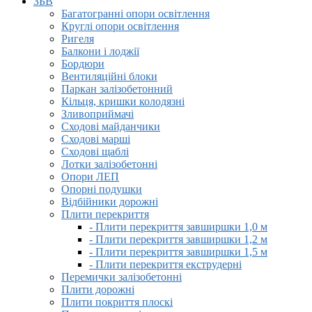
ЗБВ
Багатогранні опори освітлення
Круглі опори освітлення
Ригеля
Балкони і лоджії
Бордюри
Вентиляційні блоки
Паркан залізобетонний
Кільця, кришки колодязні
Зливоприймачі
Сходові майданчики
Сходові марші
Сходові щаблі
Лотки залізобетонні
Опори ЛЕП
Опорні подушки
Відбійники дорожні
Плити перекриття
- Плити перекриття завширшки 1,0 м
- Плити перекриття завширшки 1,2 м
- Плити перекриття завширшки 1,5 м
- Плити перекриття екструдерні
Перемички залізобетонні
Плити дорожні
Плити покриття плоскі