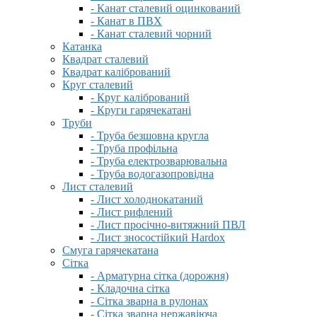
- Канат сталевий оцинкований
- Канат в ПВХ
- Канат сталевий чорний
Катанка
Квадрат сталевий
Квадрат калібрований
Круг сталевий
- Круг калібрований
- Круги гарячекатані
Труби
- Труба безшовна кругла
- Труба профільна
- Труба електрозварювальна
- Труба водогазопровідна
Лист сталевий
- Лист холоднокатаний
- Лист рифлений
- Лист просічно-витяжний ПВЛ
- Лист зносостійкий Hardox
Смуга гарячекатана
Сітка
- Арматурна сітка (дорожня)
- Кладочна сітка
- Сітка зварна в рулонах
- Сітка зварна нержавіюча