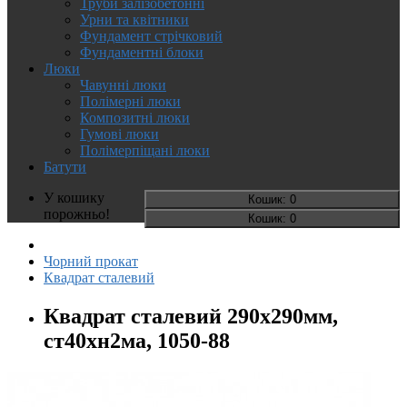
Труби залізобетонні
Урни та квітники
Фундамент стрічковий
Фундаментні блоки
Люки
Чавунні люки
Полімерні люки
Композитні люки
Гумові люки
Полімерпіщані люки
Батути
У кошику
Кошик
: 0
порожньо!
Кошик
: 0
Чорний прокат
Квадрат сталевий
Квадрат сталевий 290х290мм,
ст40хн2ма, 1050-88