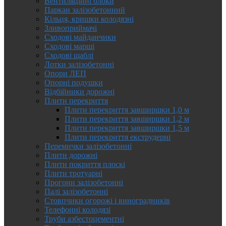
Вентиляційні блоки
Паркан залізобетонний
Кільця, кришки колодязні
Зливоприймачі
Сходові майданчики
Сходові марші
Сходові щаблі
Лотки залізобетонні
Опори ЛЕП
Опорні подушки
Відбійники дорожні
Плити перекриття
Плити перекриття завширшки 1,0 м
Плити перекриття завширшки 1,2 м
Плити перекриття завширшки 1,5 м
Плити перекриття екструдерні
Перемички залізобетонні
Плити дорожні
Плити покриття плоскі
Плити тротуарні
Прогони залізобетонні
Палі залізобетонні
Стовпчики огорожі і виноградників
Телефонні колодязі
Труби азбестоцементні