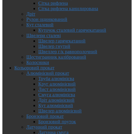
Сітка рифлена
Сітка рифлена канилирована
Дріт
Рулон оцинкований
Кут сталевий
Куточок сталевий гарячекатаний
Швелери сталеві
Швелер гарячекатаний
Швелер гнутий
Швеллер г/к равнополочний
Шестигранник калібрований
Колосники
Кольоровий прокат
Алюмінієвий прокат
Труба алюмінієва
Круг алюмінієвий
Лист алюмінієвий
Смуга алюмінієва
Дріт алюмінієвий
Кут алюмінієвий
Швелер алюмінієвий
Бронзовий прокат
Бронзовий пруток
Латунний прокат
Латунна смуга