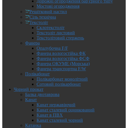
Дорожні огородження бар'єрного типу
Мостові огородження
Решітковий настил
Сіль технічна
Текстоліт
Склотекстоліт
Текстоліт листовий
Текстолітовий стержень
Фанера
Опалубочна F/F
Фанера вологостійка ФК
Фанера вологостійка ФСФ
Фанера ОКУМЕ (Морська)
Фанера транспортна F/W
Полікабонат
Полікарбонат монолітний
Сотовий полікарбонат
Чорний прокат
Балка двотаврова
Канат
Канат нержавіючий
Канат сталевий оцинкований
Канат в ПВХ
Канат сталевий чорний
Катанка