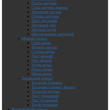
Плита латунна
Сітка латунна тканна
Латунний пруток
Стрічка латунна
Лист латунний
Латунний дріт
Латунна труба
Шестигранник латунний
Мідний прокат
Сітка мідна
Мідний пруток
Стрічка мідна
Лист мідний
Дріт мідний
Труба мідна
Плита мідна
Шина мідна
Титановий прокат
Титанові Поковки
Титанова стрічки і фольга
Титанові прутки
Лист титановий
Дріт титановий
Труба титанова
Нержавіючий прокат