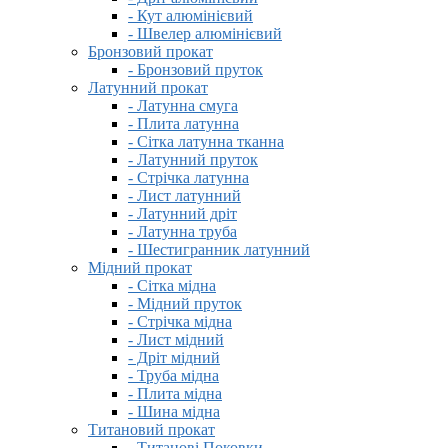
- Кут алюмінієвий
- Швелер алюмінієвий
Бронзовий прокат
- Бронзовий пруток
Латунний прокат
- Латунна смуга
- Плита латунна
- Сітка латунна тканна
- Латунний пруток
- Стрічка латунна
- Лист латунний
- Латунний дріт
- Латунна труба
- Шестигранник латунний
Мідний прокат
- Сітка мідна
- Мідний пруток
- Стрічка мідна
- Лист мідний
- Дріт мідний
- Труба мідна
- Плита мідна
- Шина мідна
Титановий прокат
- Титанові Поковки