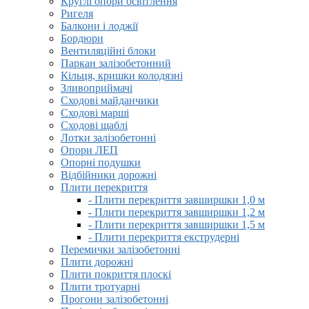
Круглі опори освітлення
Ригеля
Балкони і лоджії
Бордюри
Вентиляційні блоки
Паркан залізобетонний
Кільця, кришки колодязні
Зливоприймачі
Сходові майданчики
Сходові марші
Сходові щаблі
Лотки залізобетонні
Опори ЛЕП
Опорні подушки
Відбійники дорожні
Плити перекриття
- Плити перекриття завширшки 1,0 м
- Плити перекриття завширшки 1,2 м
- Плити перекриття завширшки 1,5 м
- Плити перекриття екструдерні
Перемички залізобетонні
Плити дорожні
Плити покриття плоскі
Плити тротуарні
Прогони залізобетонні