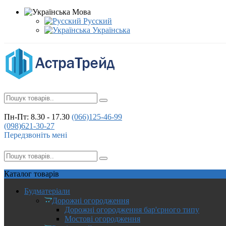
Мова
Русский
Українська
Пн-Пт: 8.30 - 17.30
(066)
125-46-99
(098)
621-30-27
Передзвоніть мені
Каталог
товарів
Будматеріали
Дорожні огородження
Дорожні огородження бар'єрного типу
Мостові огородження