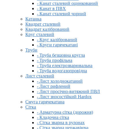
- Канат сталевий оцинкований
- Канат в ПВХ
- Канат сталевий чорний
Катанка
Квадрат сталевий
Квадрат калібрований
Круг сталевий
- Круг калібрований
- Круги гарячекатані
Труби
- Труба безшовна кругла
- Труба профільна
- Труба електрозварювальна
- Труба водогазопровідна
Лист сталевий
- Лист холоднокатаний
- Лист рифлений
- Лист просічно-витяжний ПВЛ
- Лист зносостійкий Hardox
Смуга гарячекатана
Сітка
- Арматурна сітка (дорожня)
- Кладочна сітка
- Сітка зварна в рулонах
- Сітка зварна нержавіюча