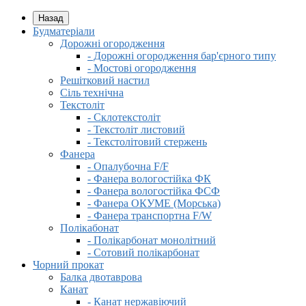
Назад
Будматеріали
Дорожні огородження
- Дорожні огородження бар'єрного типу
- Мостові огородження
Решітковий настил
Сіль технічна
Текстоліт
- Склотекстоліт
- Текстоліт листовий
- Текстолітовий стержень
Фанера
- Опалубочна F/F
- Фанера вологостійка ФК
- Фанера вологостійка ФСФ
- Фанера ОКУМЕ (Морська)
- Фанера транспортна F/W
Полікабонат
- Полікарбонат монолітний
- Сотовий полікарбонат
Чорний прокат
Балка двотаврова
Канат
- Канат нержавіючий