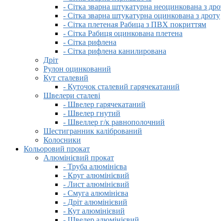
- Сітка зварна штукатурна неоцинкована з дро
- Сітка зварна штукатурна оцинкована з дроту
- Сітка плетеная Рабица з ПВХ покриттям
- Сітка Рабиця оцинкована плетена
- Сітка рифлена
- Сітка рифлена канилирована
Дріт
Рулон оцинкований
Кут сталевий
- Куточок сталевий гарячекатаний
Швелери сталеві
- Швелер гарячекатаний
- Швелер гнутий
- Швеллер г/к равнополочний
Шестигранник калібрований
Колосники
Кольоровий прокат
Алюмінієвий прокат
- Труба алюмінієва
- Круг алюмінієвий
- Лист алюмінієвий
- Смуга алюмінієва
- Дріт алюмінієвий
- Кут алюмінієвий
- Швелер алюмінієвий