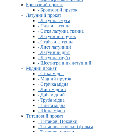
Бронзовий прокат
- Бронзовий пруток
Латунний прокат
- Латунна смуга
- Плита латунна
- Сітка латунна тканна
- Латунний пруток
- Стрічка латунна
- Лист латунний
- Латунний дріт
- Латунна труба
- Шестигранник латунний
Мідний прокат
- Сітка мідна
- Мідний пруток
- Стрічка мідна
- Лист мідний
- Дріт мідний
- Труба мідна
- Плита мідна
- Шина мідна
Титановий прокат
- Титанові Поковки
- Титанова стрічки і фольга
- Титанові прутки