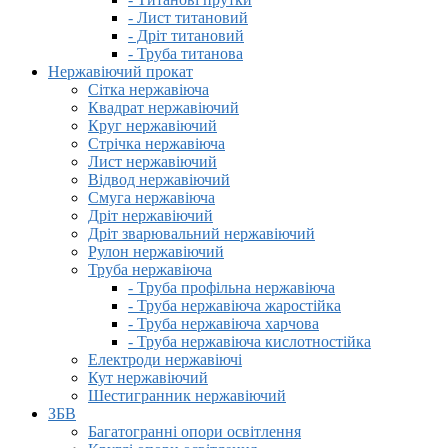
- Лист титановий
- Дріт титановий
- Труба титанова
Нержавіючий прокат
Сітка нержавіюча
Квадрат нержавіючий
Круг нержавіючий
Стрічка нержавіюча
Лист нержавіючий
Відвод нержавіючий
Смуга нержавіюча
Дріт нержавіючий
Дріт зварювальний нержавіючий
Рулон нержавіючий
Труба нержавіюча
- Труба профільна нержавіюча
- Труба нержавіюча жаростійка
- Труба нержавіюча харчова
- Труба нержавіюча кислотностійка
Електроди нержавіючі
Кут нержавіючий
Шестигранник нержавіючий
ЗБВ
Багатогранні опори освітлення