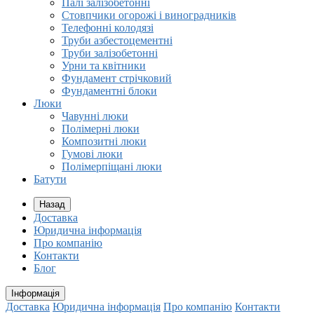
Палі залізобетонні
Стовпчики огорожі і виноградників
Телефонні колодязі
Труби азбестоцементні
Труби залізобетонні
Урни та квітники
Фундамент стрічковий
Фундаментні блоки
Люки
Чавунні люки
Полімерні люки
Композитні люки
Гумові люки
Полімерпіщані люки
Батути
Назад
Доставка
Юридична інформація
Про компанію
Контакти
Блог
Інформація
Доставка
Юридична інформація
Про компанію
Контакти