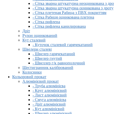
- Сітка зварна штукатурна неоцинкована з дро
- Сітка зварна штукатурна оцинкована з дроту
- Сітка плетеная Рабица з ПВХ покриттям
- Сітка Рабиця оцинкована плетена
- Сітка рифлена
- Сітка рифлена канилирована
Дріт
Рулон оцинкований
Кут сталевий
- Куточок сталевий гарячекатаний
Швелери сталеві
- Швелер гарячекатаний
- Швелер гнутий
- Швеллер г/к равнополочний
Шестигранник калібрований
Колосники
Кольоровий прокат
Алюмінієвий прокат
- Труба алюмінієва
- Круг алюмінієвий
- Лист алюмінієвий
- Смуга алюмінієва
- Дріт алюмінієвий
- Кут алюмінієвий
- Швелер алюмінієвий