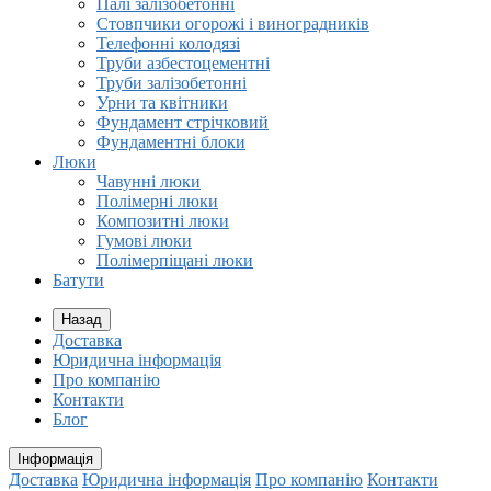
Палі залізобетонні
Стовпчики огорожі і виноградників
Телефонні колодязі
Труби азбестоцементні
Труби залізобетонні
Урни та квітники
Фундамент стрічковий
Фундаментні блоки
Люки
Чавунні люки
Полімерні люки
Композитні люки
Гумові люки
Полімерпіщані люки
Батути
Назад
Доставка
Юридична інформація
Про компанію
Контакти
Блог
Інформація
Доставка
Юридична інформація
Про компанію
Контакти