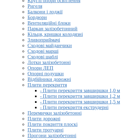
Круглі опори освітлення
Ригеля
Балкони і лоджії
Бордюри
Вентиляційні блоки
Паркан залізобетонний
Кільця, кришки колодязні
Зливоприймачі
Сходові майданчики
Сходові марші
Сходові щаблі
Лотки залізобетонні
Опори ЛЕП
Опорні подушки
Відбійники дорожні
Плити перекриття
- Плити перекриття завширшки 1,0 м
- Плити перекриття завширшки 1,2 м
- Плити перекриття завширшки 1,5 м
- Плити перекриття екструдерні
Перемички залізобетонні
Плити дорожні
Плити покриття плоскі
Плити тротуарні
Прогони залізобетонні