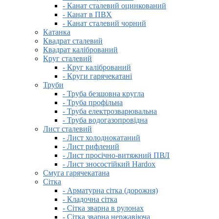
- Канат сталевий оцинкований
- Канат в ПВХ
- Канат сталевий чорний
Катанка
Квадрат сталевий
Квадрат калібрований
Круг сталевий
- Круг калібрований
- Круги гарячекатані
Труби
- Труба безшовна кругла
- Труба профільна
- Труба електрозварювальна
- Труба водогазопровідна
Лист сталевий
- Лист холоднокатаний
- Лист рифлений
- Лист просічно-витяжний ПВЛ
- Лист зносостійкий Hardox
Смуга гарячекатана
Сітка
- Арматурна сітка (дорожня)
- Кладочна сітка
- Сітка зварна в рулонах
- Сітка зварна нержавіюча