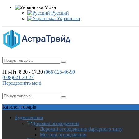
Мова
Русский
Українська
Пн-Пт: 8.30 - 17.30
(066)
125-46-99
(098)
621-30-27
Передзвоніть мені
Каталог
товарів
Будматеріали
Дорожні огородження
Дорожні огородження бар'єрного типу
Мостові огородження