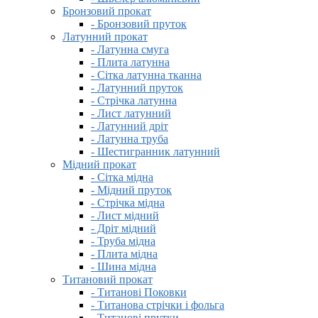
Бронзовий прокат
- Бронзовий пруток
Латунний прокат
- Латунна смуга
- Плита латунна
- Сітка латунна тканна
- Латунний пруток
- Стрічка латунна
- Лист латунний
- Латунний дріт
- Латунна труба
- Шестигранник латунний
Мідний прокат
- Сітка мідна
- Мідний пруток
- Стрічка мідна
- Лист мідний
- Дріт мідний
- Труба мідна
- Плита мідна
- Шина мідна
Титановий прокат
- Титанові Поковки
- Титанова стрічки і фольга
- Титанові прутки