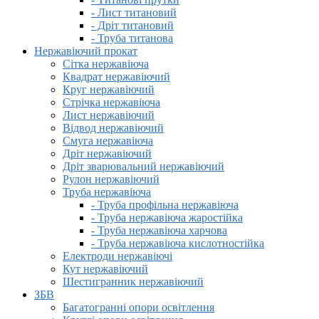
- Лист титановий
- Дріт титановий
- Труба титанова
Нержавіючий прокат
Сітка нержавіюча
Квадрат нержавіючий
Круг нержавіючий
Стрічка нержавіюча
Лист нержавіючий
Відвод нержавіючий
Смуга нержавіюча
Дріт нержавіючий
Дріт зварювальний нержавіючий
Рулон нержавіючий
Труба нержавіюча
- Труба профільна нержавіюча
- Труба нержавіюча жаростійка
- Труба нержавіюча харчова
- Труба нержавіюча кислотностійка
Електроди нержавіючі
Кут нержавіючий
Шестигранник нержавіючий
ЗБВ
Багатогранні опори освітлення