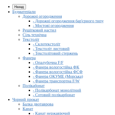
Назад
Будматеріали
Дорожні огородження
- Дорожні огородження бар'єрного типу
- Мостові огородження
Решітковий настил
Сіль технічна
Текстоліт
- Склотекстоліт
- Текстоліт листовий
- Текстолітовий стержень
Фанера
- Опалубочна F/F
- Фанера вологостійка ФК
- Фанера вологостійка ФСФ
- Фанера ОКУМЕ (Морська)
- Фанера транспортна F/W
Полікабонат
- Полікарбонат монолітний
- Сотовий полікарбонат
Чорний прокат
Балка двотаврова
Канат
- Канат нержавіючий