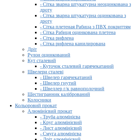
- Сітка зварна штукатурна неоцинкована з
дроту
- Сітка зварна штукатурна оцинкована з
дроту
- Сітка плетеная Рабица з ПВХ покриттям
- Сітка Рабиця оцинкована плетена
- Сітка рифлена
- Сітка рифлена канилирована
Дріт
Рулон оцинкований
Кут сталевий
- Куточок сталевий гарячекатаний
Швелери сталеві
- Швелер гарячекатаний
- Швелер гнутий
- Швеллер г/к равнополочний
Шестигранник калібрований
Колосники
Кольоровий прокат
Алюмінієвий прокат
- Труба алюмінієва
- Круг алюмінієвий
- Лист алюмінієвий
- Смуга алюмінієва
- Дріт алюмінієвий