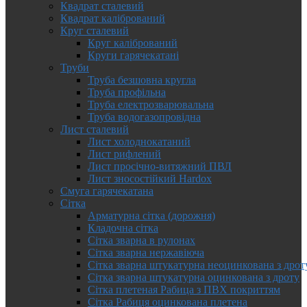
Квадрат сталевий
Квадрат калібрований
Круг сталевий
Круг калібрований
Круги гарячекатані
Труби
Труба безшовна кругла
Труба профільна
Труба електрозварювальна
Труба водогазопровідна
Лист сталевий
Лист холоднокатаний
Лист рифлений
Лист просічно-витяжний ПВЛ
Лист зносостійкий Hardox
Смуга гарячекатана
Сітка
Арматурна сітка (дорожня)
Кладочна сітка
Сітка зварна в рулонах
Сітка зварна нержавіюча
Сітка зварна штукатурна неоцинкована з дрот
Сітка зварна штукатурна оцинкована з дроту
Сітка плетеная Рабица з ПВХ покриттям
Сітка Рабиця оцинкована плетена