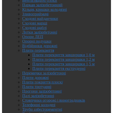
Вентиляційні блоки
Паркан залізобетонний
Кільця, кришки колодязні
Зливоприймачі
Сходові майданчики
Сходові марші
Сходові щаблі
Лотки залізобетонні
Опори ЛЕП
Опорні подушки
Відбійники дорожні
Плити перекриття
Плити перекриття завширшки 1,0 м
Плити перекриття завширшки 1,2 м
Плити перекриття завширшки 1,5 м
Плити перекриття екструдерні
Перемички залізобетонні
Плити дорожні
Плити покриття плоскі
Плити тротуарні
Прогони залізобетонні
Палі залізобетонні
Стовпчики огорожі і виноградників
Телефонні колодязі
Труби азбестоцементні