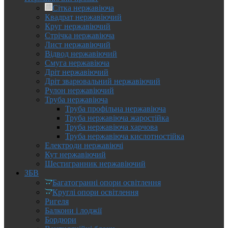
Сітка нержавіюча
Квадрат нержавіючий
Круг нержавіючий
Стрічка нержавіюча
Лист нержавіючий
Відвод нержавіючий
Смуга нержавіюча
Дріт нержавіючий
Дріт зварювальний нержавіючий
Рулон нержавіючий
Труба нержавіюча
Труба профільна нержавіюча
Труба нержавіюча жаростійка
Труба нержавіюча харчова
Труба нержавіюча кислотностійка
Електроди нержавіючі
Кут нержавіючий
Шестигранник нержавіючий
ЗБВ
Багатогранні опори освітлення
Круглі опори освітлення
Ригеля
Балкони і лоджії
Бордюри