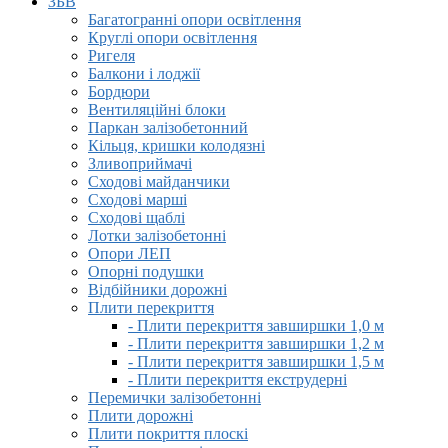
ЗБВ
Багатогранні опори освітлення
Круглі опори освітлення
Ригеля
Балкони і лоджії
Бордюри
Вентиляційні блоки
Паркан залізобетонний
Кільця, кришки колодязні
Зливоприймачі
Сходові майданчики
Сходові марші
Сходові щаблі
Лотки залізобетонні
Опори ЛЕП
Опорні подушки
Відбійники дорожні
Плити перекриття
- Плити перекриття завширшки 1,0 м
- Плити перекриття завширшки 1,2 м
- Плити перекриття завширшки 1,5 м
- Плити перекриття екструдерні
Перемички залізобетонні
Плити дорожні
Плити покриття плоскі