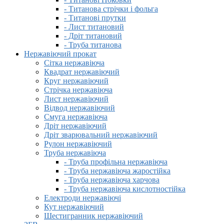
- Титанова стрічки і фольга
- Титанові прутки
- Лист титановий
- Дріт титановий
- Труба титанова
Нержавіючий прокат
Сітка нержавіюча
Квадрат нержавіючий
Круг нержавіючий
Стрічка нержавіюча
Лист нержавіючий
Відвод нержавіючий
Смуга нержавіюча
Дріт нержавіючий
Дріт зварювальний нержавіючий
Рулон нержавіючий
Труба нержавіюча
- Труба профільна нержавіюча
- Труба нержавіюча жаростійка
- Труба нержавіюча харчова
- Труба нержавіюча кислотностійка
Електроди нержавіючі
Кут нержавіючий
Шестигранник нержавіючий