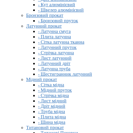
- Кут алюмінієвий
- Швелер алюмінієвий
Бронзовий прокат
- Бронзовий пруток
Латунний прокат
- Латунна смуга
- Плита латунна
- Сітка латунна тканна
- Латунний пруток
- Стрічка латунна
- Лист латунний
- Латунний дріт
- Латунна труба
- Шестигранник латунний
Мідний прокат
- Сітка мідна
- Мідний пруток
- Стрічка мідна
- Лист мідний
- Дріт мідний
- Труба мідна
- Плита мідна
- Шина мідна
Титановий прокат
- Титанові Поковки