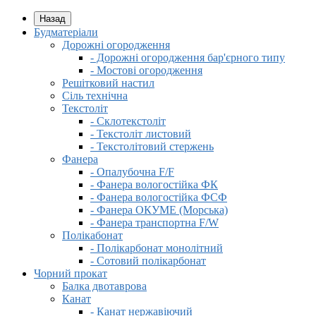
Назад
Будматеріали
Дорожні огородження
- Дорожні огородження бар'єрного типу
- Мостові огородження
Решітковий настил
Сіль технічна
Текстоліт
- Склотекстоліт
- Текстоліт листовий
- Текстолітовий стержень
Фанера
- Опалубочна F/F
- Фанера вологостійка ФК
- Фанера вологостійка ФСФ
- Фанера ОКУМЕ (Морська)
- Фанера транспортна F/W
Полікабонат
- Полікарбонат монолітний
- Сотовий полікарбонат
Чорний прокат
Балка двотаврова
Канат
- Канат нержавіючий