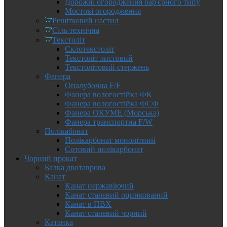
Дорожні огородження бар'єрного типу
Мостові огородження
Решітковий настил
Сіль технічна
Текстоліт
Склотекстоліт
Текстоліт листовий
Текстолітовий стержень
Фанера
Опалубочна F/F
Фанера вологостійка ФК
Фанера вологостійка ФСФ
Фанера ОКУМЕ (Морська)
Фанера транспортна F/W
Полікабонат
Полікарбонат монолітний
Сотовий полікарбонат
Чорний прокат
Балка двотаврова
Канат
Канат нержавіючий
Канат сталевий оцинкований
Канат в ПВХ
Канат сталевий чорний
Катанка