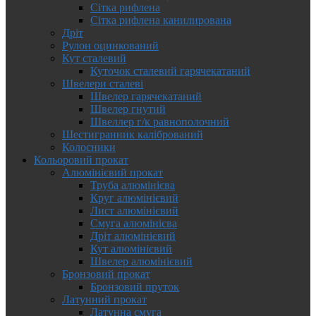
Сітка рифлена
Сітка рифлена канилирована
Дріт
Рулон оцинкований
Кут сталевий
Куточок сталевий гарячекатаний
Швелери сталеві
Швелер гарячекатаний
Швелер гнутий
Швеллер г/к равнополочний
Шестигранник калібрований
Колосники
Кольоровий прокат
Алюмінієвий прокат
Труба алюмінієва
Круг алюмінієвий
Лист алюмінієвий
Смуга алюмінієва
Дріт алюмінієвий
Кут алюмінієвий
Швелер алюмінієвий
Бронзовий прокат
Бронзовий пруток
Латунний прокат
Латунна смуга