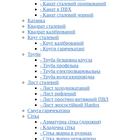
- Канат сталевий оцинкований
- Канат в ПВХ
- Канат сталевий чорний
Катанка
Квадрат сталевий
Квадрат калібрований
Круг сталевий
- Круг калібрований
- Круги гарячекатані
Труби
- Труба безшовна кругла
- Труба профільна
- Труба електрозварювальна
- Труба водогазопровідна
Лист сталевий
- Лист холоднокатаний
- Лист рифлений
- Лист просічно-витяжний ПВЛ
- Лист зносостійкий Hardox
Смуга гарячекатана
Сітка
- Арматурна сітка (дорожня)
- Кладочна сітка
- Сітка зварна в рулонах
- Сітка зварна нержавіюча