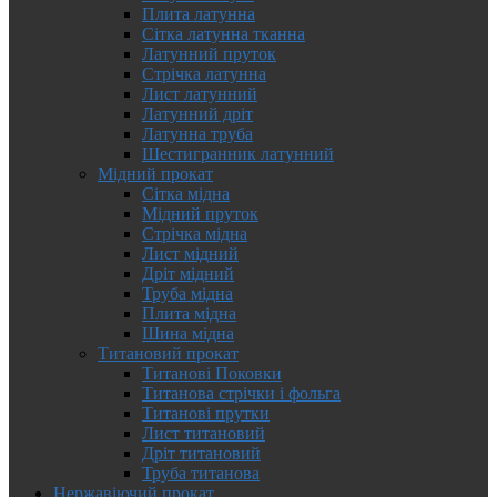
Плита латунна
Сітка латунна тканна
Латунний пруток
Стрічка латунна
Лист латунний
Латунний дріт
Латунна труба
Шестигранник латунний
Мідний прокат
Сітка мідна
Мідний пруток
Стрічка мідна
Лист мідний
Дріт мідний
Труба мідна
Плита мідна
Шина мідна
Титановий прокат
Титанові Поковки
Титанова стрічки і фольга
Титанові прутки
Лист титановий
Дріт титановий
Труба титанова
Нержавіючий прокат