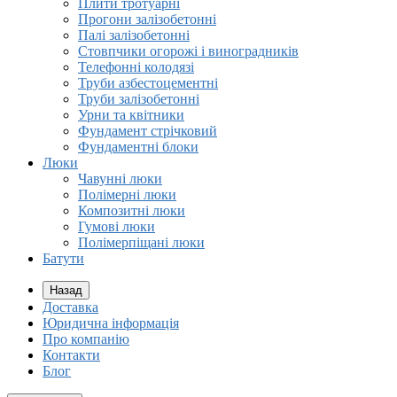
Плити тротуарні
Прогони залізобетонні
Палі залізобетонні
Стовпчики огорожі і виноградників
Телефонні колодязі
Труби азбестоцементні
Труби залізобетонні
Урни та квітники
Фундамент стрічковий
Фундаментні блоки
Люки
Чавунні люки
Полімерні люки
Композитні люки
Гумові люки
Полімерпіщані люки
Батути
Назад
Доставка
Юридична інформація
Про компанію
Контакти
Блог