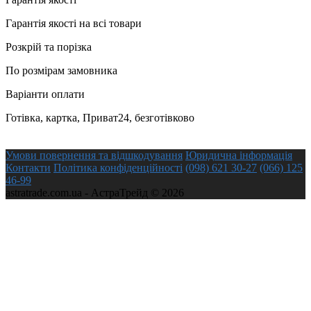
Гарантія якості на всі товари
Розкрій та порізка
По розмірам замовника
Варіанти оплати
Готівка, картка, Приват24, безготівково
Умови повернення та відшкодування
Юридична інформація
Контакти
Політика конфіденційності
(098) 621 30-27
(066) 125
46-99
astratrade.com.ua - АстраТрейд © 2026