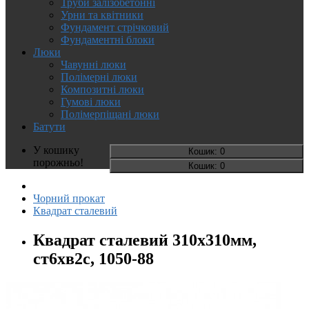
Труби залізобетонні
Урни та квітники
Фундамент стрічковий
Фундаментні блоки
Люки
Чавунні люки
Полімерні люки
Композитні люки
Гумові люки
Полімерпіщані люки
Батути
У кошику
Кошик
: 0
порожньо!
Кошик
: 0
Чорний прокат
Квадрат сталевий
Квадрат сталевий 310х310мм,
ст6хв2с, 1050-88