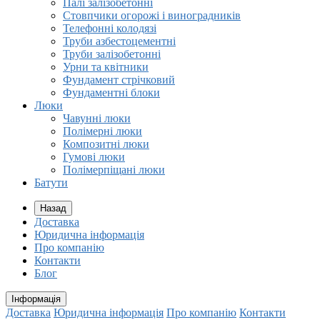
Палі залізобетонні
Стовпчики огорожі і виноградників
Телефонні колодязі
Труби азбестоцементні
Труби залізобетонні
Урни та квітники
Фундамент стрічковий
Фундаментні блоки
Люки
Чавунні люки
Полімерні люки
Композитні люки
Гумові люки
Полімерпіщані люки
Батути
Назад
Доставка
Юридична інформація
Про компанію
Контакти
Блог
Інформація
Доставка
Юридична інформація
Про компанію
Контакти