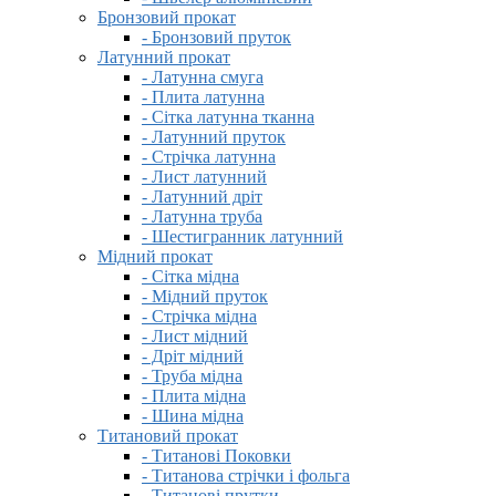
Бронзовий прокат
- Бронзовий пруток
Латунний прокат
- Латунна смуга
- Плита латунна
- Сітка латунна тканна
- Латунний пруток
- Стрічка латунна
- Лист латунний
- Латунний дріт
- Латунна труба
- Шестигранник латунний
Мідний прокат
- Сітка мідна
- Мідний пруток
- Стрічка мідна
- Лист мідний
- Дріт мідний
- Труба мідна
- Плита мідна
- Шина мідна
Титановий прокат
- Титанові Поковки
- Титанова стрічки і фольга
- Титанові прутки