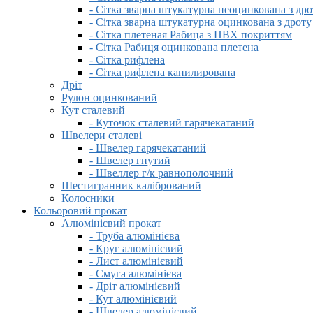
- Сітка зварна штукатурна неоцинкована з дро
- Сітка зварна штукатурна оцинкована з дроту
- Сітка плетеная Рабица з ПВХ покриттям
- Сітка Рабиця оцинкована плетена
- Сітка рифлена
- Сітка рифлена канилирована
Дріт
Рулон оцинкований
Кут сталевий
- Куточок сталевий гарячекатаний
Швелери сталеві
- Швелер гарячекатаний
- Швелер гнутий
- Швеллер г/к равнополочний
Шестигранник калібрований
Колосники
Кольоровий прокат
Алюмінієвий прокат
- Труба алюмінієва
- Круг алюмінієвий
- Лист алюмінієвий
- Смуга алюмінієва
- Дріт алюмінієвий
- Кут алюмінієвий
- Швелер алюмінієвий