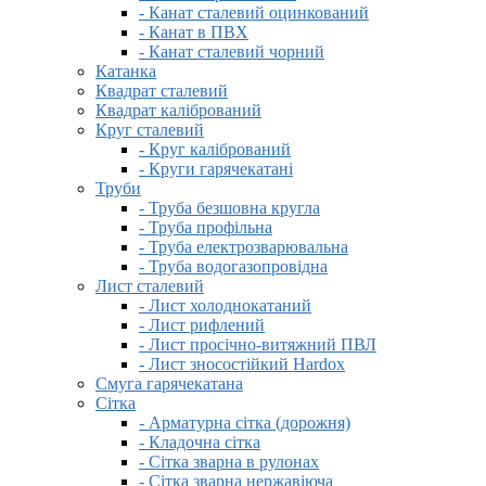
- Канат сталевий оцинкований
- Канат в ПВХ
- Канат сталевий чорний
Катанка
Квадрат сталевий
Квадрат калібрований
Круг сталевий
- Круг калібрований
- Круги гарячекатані
Труби
- Труба безшовна кругла
- Труба профільна
- Труба електрозварювальна
- Труба водогазопровідна
Лист сталевий
- Лист холоднокатаний
- Лист рифлений
- Лист просічно-витяжний ПВЛ
- Лист зносостійкий Hardox
Смуга гарячекатана
Сітка
- Арматурна сітка (дорожня)
- Кладочна сітка
- Сітка зварна в рулонах
- Сітка зварна нержавіюча