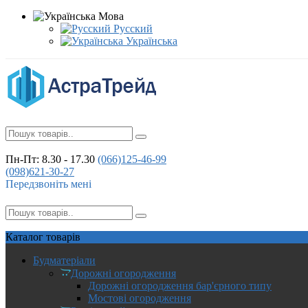
Мова
Русский
Українська
Пн-Пт: 8.30 - 17.30
(066)
125-46-99
(098)
621-30-27
Передзвоніть мені
Каталог
товарів
Будматеріали
Дорожні огородження
Дорожні огородження бар'єрного типу
Мостові огородження