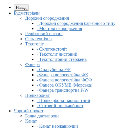
Назад
Будматеріали
Дорожні огородження
- Дорожні огородження бар'єрного типу
- Мостові огородження
Решітковий настил
Сіль технічна
Текстоліт
- Склотекстоліт
- Текстоліт листовий
- Текстолітовий стержень
Фанера
- Опалубочна F/F
- Фанера вологостійка ФК
- Фанера вологостійка ФСФ
- Фанера ОКУМЕ (Морська)
- Фанера транспортна F/W
Полікабонат
- Полікарбонат монолітний
- Сотовий полікарбонат
Чорний прокат
Балка двотаврова
Канат
- Канат нержавіючий