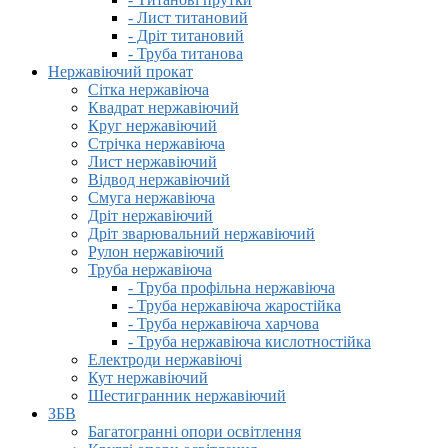
- Лист титановий
- Дріт титановий
- Труба титанова
Нержавіючий прокат
Сітка нержавіюча
Квадрат нержавіючий
Круг нержавіючий
Стрічка нержавіюча
Лист нержавіючий
Відвод нержавіючий
Смуга нержавіюча
Дріт нержавіючий
Дріт зварювальний нержавіючий
Рулон нержавіючий
Труба нержавіюча
- Труба профільна нержавіюча
- Труба нержавіюча жаростійка
- Труба нержавіюча харчова
- Труба нержавіюча кислотностійка
Електроди нержавіючі
Кут нержавіючий
Шестигранник нержавіючий
ЗБВ
Багатогранні опори освітлення