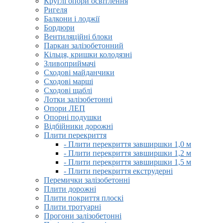
Круглі опори освітлення
Ригеля
Балкони і лоджії
Бордюри
Вентиляційні блоки
Паркан залізобетонний
Кільця, кришки колодязні
Зливоприймачі
Сходові майданчики
Сходові марші
Сходові щаблі
Лотки залізобетонні
Опори ЛЕП
Опорні подушки
Відбійники дорожні
Плити перекриття
- Плити перекриття завширшки 1,0 м
- Плити перекриття завширшки 1,2 м
- Плити перекриття завширшки 1,5 м
- Плити перекриття екструдерні
Перемички залізобетонні
Плити дорожні
Плити покриття плоскі
Плити тротуарні
Прогони залізобетонні