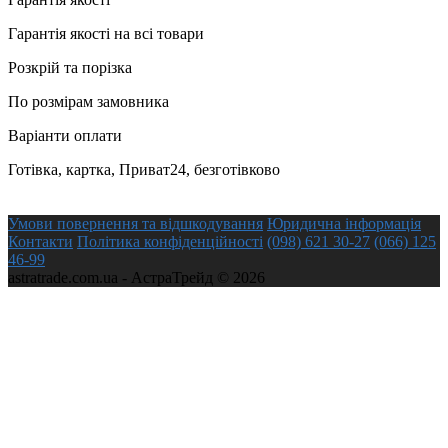
Гарантія якості на всі товари
Розкрій та порізка
По розмірам замовника
Варіанти оплати
Готівка, картка, Приват24, безготівково
Умови повернення та відшкодування
Юридична інформація
Контакти
Політика конфіденційності
(098) 621 30-27
(066) 125
46-99
astratrade.com.ua - АстраТрейд © 2026