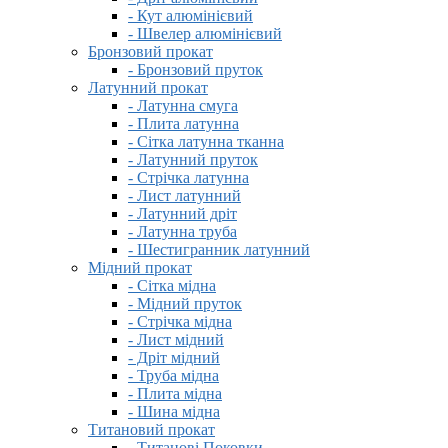
- Кут алюмінієвий
- Швелер алюмінієвий
Бронзовий прокат
- Бронзовий пруток
Латунний прокат
- Латунна смуга
- Плита латунна
- Сітка латунна тканна
- Латунний пруток
- Стрічка латунна
- Лист латунний
- Латунний дріт
- Латунна труба
- Шестигранник латунний
Мідний прокат
- Сітка мідна
- Мідний пруток
- Стрічка мідна
- Лист мідний
- Дріт мідний
- Труба мідна
- Плита мідна
- Шина мідна
Титановий прокат
- Титанові Поковки