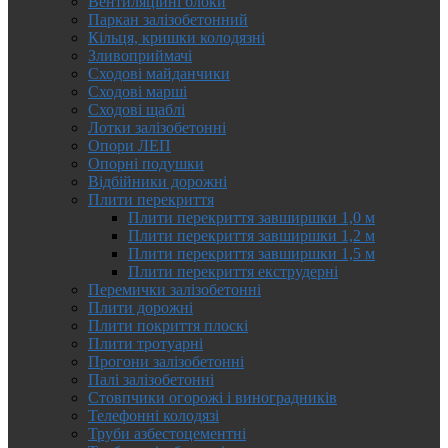
Вентиляційні блоки
Паркан залізобетонний
Кільця, кришки колодязні
Зливоприймачі
Сходові майданчики
Сходові марші
Сходові щаблі
Лотки залізобетонні
Опори ЛЕП
Опорні подушки
Відбійники дорожні
Плити перекриття
Плити перекриття завширшки 1,0 м
Плити перекриття завширшки 1,2 м
Плити перекриття завширшки 1,5 м
Плити перекриття екструдерні
Перемички залізобетонні
Плити дорожні
Плити покриття плоскі
Плити тротуарні
Прогони залізобетонні
Палі залізобетонні
Стовпчики огорожі і виноградників
Телефонні колодязі
Труби азбестоцементні