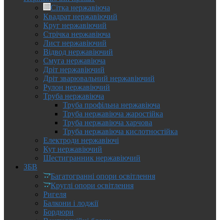
Сітка нержавіюча
Квадрат нержавіючий
Круг нержавіючий
Стрічка нержавіюча
Лист нержавіючий
Відвод нержавіючий
Смуга нержавіюча
Дріт нержавіючий
Дріт зварювальний нержавіючий
Рулон нержавіючий
Труба нержавіюча
Труба профільна нержавіюча
Труба нержавіюча жаростійка
Труба нержавіюча харчова
Труба нержавіюча кислотностійка
Електроди нержавіючі
Кут нержавіючий
Шестигранник нержавіючий
ЗБВ
Багатогранні опори освітлення
Круглі опори освітлення
Ригеля
Балкони і лоджії
Бордюри