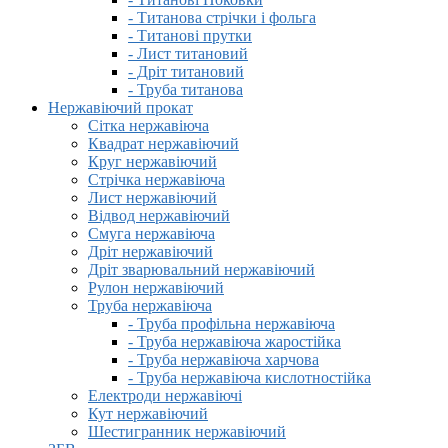
- Титанова стрічки і фольга
- Титанові прутки
- Лист титановий
- Дріт титановий
- Труба титанова
Нержавіючий прокат
Сітка нержавіюча
Квадрат нержавіючий
Круг нержавіючий
Стрічка нержавіюча
Лист нержавіючий
Відвод нержавіючий
Смуга нержавіюча
Дріт нержавіючий
Дріт зварювальний нержавіючий
Рулон нержавіючий
Труба нержавіюча
- Труба профільна нержавіюча
- Труба нержавіюча жаростійка
- Труба нержавіюча харчова
- Труба нержавіюча кислотностійка
Електроди нержавіючі
Кут нержавіючий
Шестигранник нержавіючий