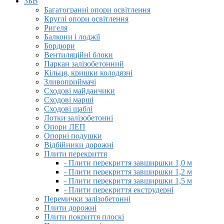
ЗБВ
Багатогранні опори освітлення
Круглі опори освітлення
Ригеля
Балкони і лоджії
Бордюри
Вентиляційні блоки
Паркан залізобетонний
Кільця, кришки колодязні
Зливоприймачі
Сходові майданчики
Сходові марші
Сходові щаблі
Лотки залізобетонні
Опори ЛЕП
Опорні подушки
Відбійники дорожні
Плити перекриття
- Плити перекриття завширшки 1,0 м
- Плити перекриття завширшки 1,2 м
- Плити перекриття завширшки 1,5 м
- Плити перекриття екструдерні
Перемички залізобетонні
Плити дорожні
Плити покриття плоскі