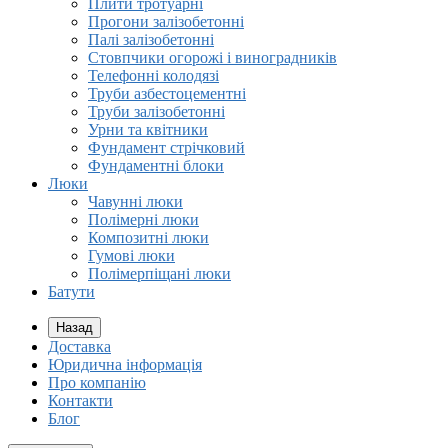
Плити тротуарні
Прогони залізобетонні
Палі залізобетонні
Стовпчики огорожі і виноградників
Телефонні колодязі
Труби азбестоцементні
Труби залізобетонні
Урни та квітники
Фундамент стрічковий
Фундаментні блоки
Люки
Чавунні люки
Полімерні люки
Композитні люки
Гумові люки
Полімерпіщані люки
Батути
Назад
Доставка
Юридична інформація
Про компанію
Контакти
Блог