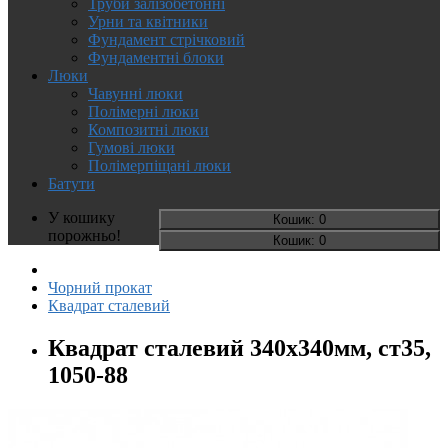
Труби залізобетонні
Урни та квітники
Фундамент стрічковий
Фундаментні блоки
Люки
Чавунні люки
Полімерні люки
Композитні люки
Гумові люки
Полімерпіщані люки
Батути
У кошику
Кошик
: 0
порожньо!
Кошик
: 0
Чорний прокат
Квадрат сталевий
Квадрат сталевий 340х340мм, ст35,
1050-88