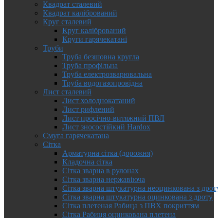
Квадрат сталевий
Квадрат калібрований
Круг сталевий
Круг калібрований
Круги гарячекатані
Труби
Труба безшовна кругла
Труба профільна
Труба електрозварювальна
Труба водогазопровідна
Лист сталевий
Лист холоднокатаний
Лист рифлений
Лист просічно-витяжний ПВЛ
Лист зносостійкий Hardox
Смуга гарячекатана
Сітка
Арматурна сітка (дорожня)
Кладочна сітка
Сітка зварна в рулонах
Сітка зварна нержавіюча
Сітка зварна штукатурна неоцинкована з дрот
Сітка зварна штукатурна оцинкована з дроту
Сітка плетеная Рабица з ПВХ покриттям
Сітка Рабиця оцинкована плетена