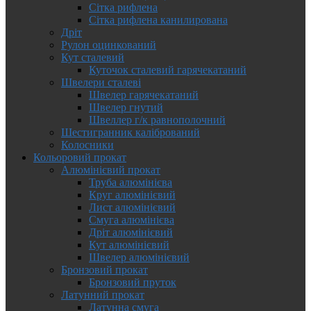
Сітка рифлена
Сітка рифлена канилирована
Дріт
Рулон оцинкований
Кут сталевий
Куточок сталевий гарячекатаний
Швелери сталеві
Швелер гарячекатаний
Швелер гнутий
Швеллер г/к равнополочний
Шестигранник калібрований
Колосники
Кольоровий прокат
Алюмінієвий прокат
Труба алюмінієва
Круг алюмінієвий
Лист алюмінієвий
Смуга алюмінієва
Дріт алюмінієвий
Кут алюмінієвий
Швелер алюмінієвий
Бронзовий прокат
Бронзовий пруток
Латунний прокат
Латунна смуга