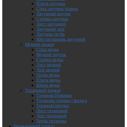
Плита латунна
Сітка латунна тканна
Латунний пруток
Стрічка латунна
Лист латунний
Латунний дріт
Латунна труба
Шестигранник латунний
Мідний прокат
Сітка мідна
Мідний пруток
Стрічка мідна
Лист мідний
Дріт мідний
Труба мідна
Плита мідна
Шина мідна
Титановий прокат
Титанові Поковки
Титанова стрічки і фольга
Титанові прутки
Лист титановий
Дріт титановий
Труба титанова
Нержавіючий прокат