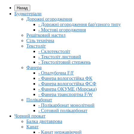
Назад
Будматеріали
Дорожні огородження
- Дорожні огородження бар'єрного типу
- Мостові огородження
Решітковий настил
Сіль технічна
Текстоліт
- Склотекстоліт
- Текстоліт листовий
- Текстолітовий стержень
Фанера
- Опалубочна F/F
- Фанера вологостійка ФК
- Фанера вологостійка ФСФ
- Фанера ОКУМЕ (Морська)
- Фанера транспортна F/W
Полікабонат
- Полікарбонат монолітний
- Сотовий полікарбонат
Чорний прокат
Балка двотаврова
Канат
- Канат нержавіючий