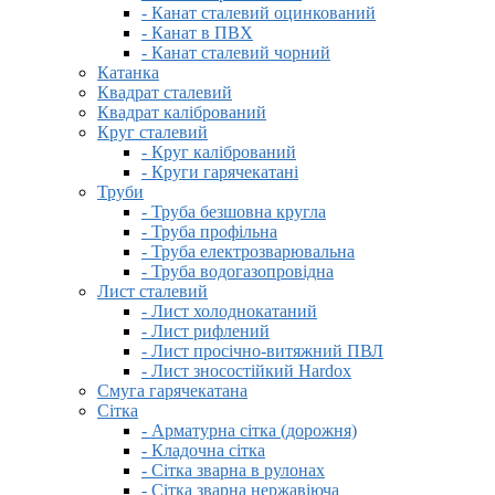
- Канат сталевий оцинкований
- Канат в ПВХ
- Канат сталевий чорний
Катанка
Квадрат сталевий
Квадрат калібрований
Круг сталевий
- Круг калібрований
- Круги гарячекатані
Труби
- Труба безшовна кругла
- Труба профільна
- Труба електрозварювальна
- Труба водогазопровідна
Лист сталевий
- Лист холоднокатаний
- Лист рифлений
- Лист просічно-витяжний ПВЛ
- Лист зносостійкий Hardox
Смуга гарячекатана
Сітка
- Арматурна сітка (дорожня)
- Кладочна сітка
- Сітка зварна в рулонах
- Сітка зварна нержавіюча