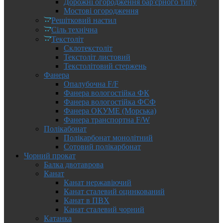
Дорожні огородження бар'єрного типу
Мостові огородження
Решітковий настил
Сіль технічна
Текстоліт
Склотекстоліт
Текстоліт листовий
Текстолітовий стержень
Фанера
Опалубочна F/F
Фанера вологостійка ФК
Фанера вологостійка ФСФ
Фанера ОКУМЕ (Морська)
Фанера транспортна F/W
Полікабонат
Полікарбонат монолітний
Сотовий полікарбонат
Чорний прокат
Балка двотаврова
Канат
Канат нержавіючий
Канат сталевий оцинкований
Канат в ПВХ
Канат сталевий чорний
Катанка