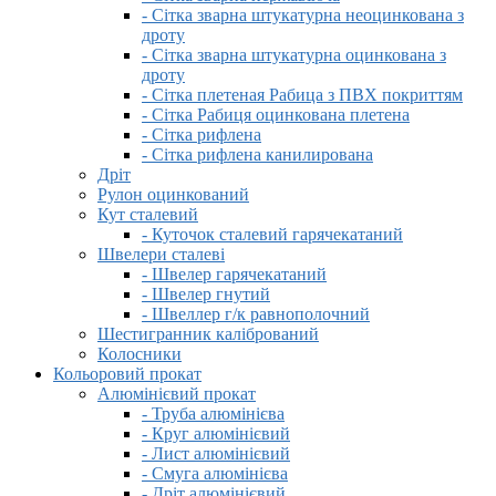
- Сітка зварна штукатурна неоцинкована з
дроту
- Сітка зварна штукатурна оцинкована з
дроту
- Сітка плетеная Рабица з ПВХ покриттям
- Сітка Рабиця оцинкована плетена
- Сітка рифлена
- Сітка рифлена канилирована
Дріт
Рулон оцинкований
Кут сталевий
- Куточок сталевий гарячекатаний
Швелери сталеві
- Швелер гарячекатаний
- Швелер гнутий
- Швеллер г/к равнополочний
Шестигранник калібрований
Колосники
Кольоровий прокат
Алюмінієвий прокат
- Труба алюмінієва
- Круг алюмінієвий
- Лист алюмінієвий
- Смуга алюмінієва
- Дріт алюмінієвий