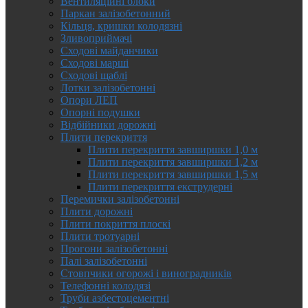
Вентиляційні блоки
Паркан залізобетонний
Кільця, кришки колодязні
Зливоприймачі
Сходові майданчики
Сходові марші
Сходові щаблі
Лотки залізобетонні
Опори ЛЕП
Опорні подушки
Відбійники дорожні
Плити перекриття
Плити перекриття завширшки 1,0 м
Плити перекриття завширшки 1,2 м
Плити перекриття завширшки 1,5 м
Плити перекриття екструдерні
Перемички залізобетонні
Плити дорожні
Плити покриття плоскі
Плити тротуарні
Прогони залізобетонні
Палі залізобетонні
Стовпчики огорожі і виноградників
Телефонні колодязі
Труби азбестоцементні