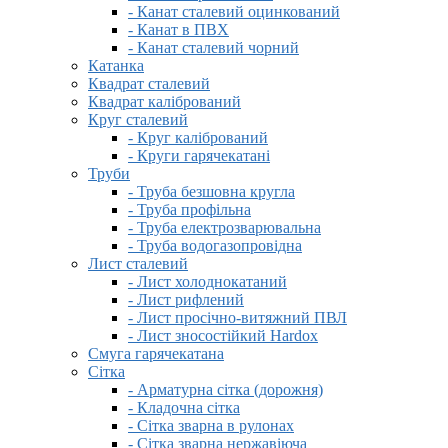
- Канат сталевий оцинкований
- Канат в ПВХ
- Канат сталевий чорний
Катанка
Квадрат сталевий
Квадрат калібрований
Круг сталевий
- Круг калібрований
- Круги гарячекатані
Труби
- Труба безшовна кругла
- Труба профільна
- Труба електрозварювальна
- Труба водогазопровідна
Лист сталевий
- Лист холоднокатаний
- Лист рифлений
- Лист просічно-витяжний ПВЛ
- Лист зносостійкий Hardox
Смуга гарячекатана
Сітка
- Арматурна сітка (дорожня)
- Кладочна сітка
- Сітка зварна в рулонах
- Сітка зварна нержавіюча