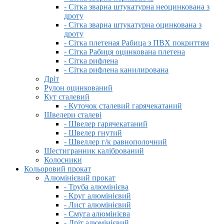
- Сітка зварна штукатурна неоцинкована з
дроту
- Сітка зварна штукатурна оцинкована з
дроту
- Сітка плетеная Рабица з ПВХ покриттям
- Сітка Рабиця оцинкована плетена
- Сітка рифлена
- Сітка рифлена канилирована
Дріт
Рулон оцинкований
Кут сталевий
- Куточок сталевий гарячекатаний
Швелери сталеві
- Швелер гарячекатаний
- Швелер гнутий
- Швеллер г/к равнополочний
Шестигранник калібрований
Колосники
Кольоровий прокат
Алюмінієвий прокат
- Труба алюмінієва
- Круг алюмінієвий
- Лист алюмінієвий
- Смуга алюмінієва
- Дріт алюмінієвий