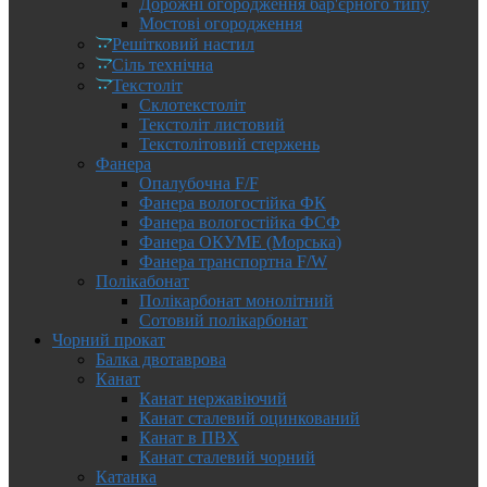
Дорожні огородження бар'єрного типу
Мостові огородження
Решітковий настил
Сіль технічна
Текстоліт
Склотекстоліт
Текстоліт листовий
Текстолітовий стержень
Фанера
Опалубочна F/F
Фанера вологостійка ФК
Фанера вологостійка ФСФ
Фанера ОКУМЕ (Морська)
Фанера транспортна F/W
Полікабонат
Полікарбонат монолітний
Сотовий полікарбонат
Чорний прокат
Балка двотаврова
Канат
Канат нержавіючий
Канат сталевий оцинкований
Канат в ПВХ
Канат сталевий чорний
Катанка