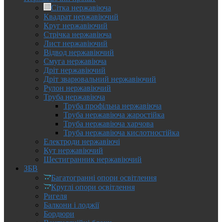
Сітка нержавіюча
Квадрат нержавіючий
Круг нержавіючий
Стрічка нержавіюча
Лист нержавіючий
Відвод нержавіючий
Смуга нержавіюча
Дріт нержавіючий
Дріт зварювальний нержавіючий
Рулон нержавіючий
Труба нержавіюча
Труба профільна нержавіюча
Труба нержавіюча жаростійка
Труба нержавіюча харчова
Труба нержавіюча кислотностійка
Електроди нержавіючі
Кут нержавіючий
Шестигранник нержавіючий
ЗБВ
Багатогранні опори освітлення
Круглі опори освітлення
Ригеля
Балкони і лоджії
Бордюри