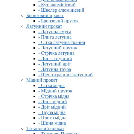
- Кут алюмінієвий
- Швелер алюмінієвий
Бронзовий прокат
- Бронзовий пруток
Латунний прокат
- Латунна смуга
- Плита латунна
- Сітка латунна тканна
- Латунний пруток
- Стрічка латунна
- Лист латунний
- Латунний дріт
- Латунна труба
- Шестигранник латунний
Мідний прокат
- Сітка мідна
- Мідний пруток
- Стрічка мідна
- Лист мідний
- Дріт мідний
- Труба мідна
- Плита мідна
- Шина мідна
Титановий прокат
- Титанові Поковки