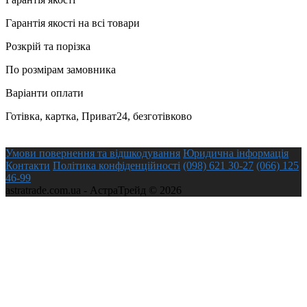
Гарантія якості на всі товари
Розкрій та порізка
По розмірам замовника
Варіанти оплати
Готівка, картка, Приват24, безготівково
Умови повернення та відшкодування
Юридична інформація
Контакти
Політика конфіденційності
(098) 621 30-27
(066) 125
46-99
astratrade.com.ua - АстраТрейд © 2026