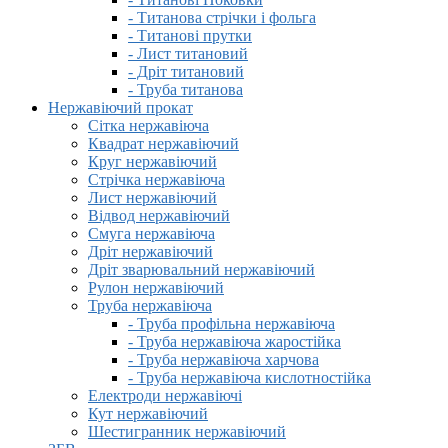
- Титанова стрічки і фольга
- Титанові прутки
- Лист титановий
- Дріт титановий
- Труба титанова
Нержавіючий прокат
Сітка нержавіюча
Квадрат нержавіючий
Круг нержавіючий
Стрічка нержавіюча
Лист нержавіючий
Відвод нержавіючий
Смуга нержавіюча
Дріт нержавіючий
Дріт зварювальний нержавіючий
Рулон нержавіючий
Труба нержавіюча
- Труба профільна нержавіюча
- Труба нержавіюча жаростійка
- Труба нержавіюча харчова
- Труба нержавіюча кислотностійка
Електроди нержавіючі
Кут нержавіючий
Шестигранник нержавіючий