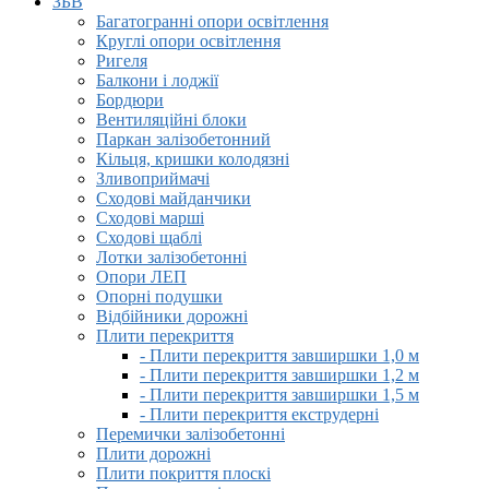
ЗБВ
Багатогранні опори освітлення
Круглі опори освітлення
Ригеля
Балкони і лоджії
Бордюри
Вентиляційні блоки
Паркан залізобетонний
Кільця, кришки колодязні
Зливоприймачі
Сходові майданчики
Сходові марші
Сходові щаблі
Лотки залізобетонні
Опори ЛЕП
Опорні подушки
Відбійники дорожні
Плити перекриття
- Плити перекриття завширшки 1,0 м
- Плити перекриття завширшки 1,2 м
- Плити перекриття завширшки 1,5 м
- Плити перекриття екструдерні
Перемички залізобетонні
Плити дорожні
Плити покриття плоскі