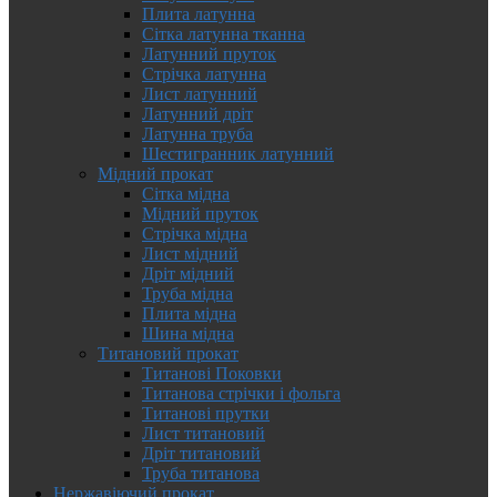
Плита латунна
Сітка латунна тканна
Латунний пруток
Стрічка латунна
Лист латунний
Латунний дріт
Латунна труба
Шестигранник латунний
Мідний прокат
Сітка мідна
Мідний пруток
Стрічка мідна
Лист мідний
Дріт мідний
Труба мідна
Плита мідна
Шина мідна
Титановий прокат
Титанові Поковки
Титанова стрічки і фольга
Титанові прутки
Лист титановий
Дріт титановий
Труба титанова
Нержавіючий прокат