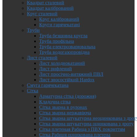
Квадрат сталевий
Квадрат калібрований
Круг сталевий
Круг калібрований
Круги гарячекатані
Труби
Труба безшовна кругла
Труба профільна
Труба електрозварювальна
Труба водогазопровідна
Лист сталевий
Лист холоднокатаний
Лист рифлений
Лист просічно-витяжний ПВЛ
Лист зносостійкий Hardox
Смуга гарячекатана
Сітка
Арматурна сітка (дорожня)
Кладочна сітка
Сітка зварна в рулонах
Сітка зварна нержавіюча
Сітка зварна штукатурна неоцинкована з дрот
Сітка зварна штукатурна оцинкована з дроту
Сітка плетеная Рабица з ПВХ покриттям
Сітка Рабиця оцинкована плетена