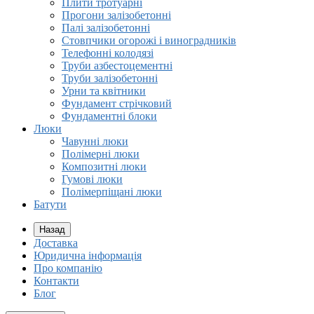
Плити тротуарні
Прогони залізобетонні
Палі залізобетонні
Стовпчики огорожі і виноградників
Телефонні колодязі
Труби азбестоцементні
Труби залізобетонні
Урни та квітники
Фундамент стрічковий
Фундаментні блоки
Люки
Чавунні люки
Полімерні люки
Композитні люки
Гумові люки
Полімерпіщані люки
Батути
Назад
Доставка
Юридична інформація
Про компанію
Контакти
Блог