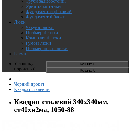
Труби залізобетонні
Урни та квітники
Фундамент стрічковий
Фундаментні блоки
Люки
Чавунні люки
Полімерні люки
Композитні люки
Гумові люки
Полімерпіщані люки
Батути
У кошику
Кошик
: 0
порожньо!
Кошик
: 0
Чорний прокат
Квадрат сталевий
Квадрат сталевий 340х340мм,
ст40хн2ма, 1050-88