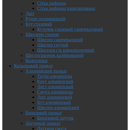
Сітка рифлена
Сітка рифлена канилирована
Дріт
Рулон оцинкований
Кут сталевий
Куточок сталевий гарячекатаний
Швелери сталеві
Швелер гарячекатаний
Швелер гнутий
Швеллер г/к равнополочний
Шестигранник калібрований
Колосники
Кольоровий прокат
Алюмінієвий прокат
Труба алюмінієва
Круг алюмінієвий
Лист алюмінієвий
Смуга алюмінієва
Дріт алюмінієвий
Кут алюмінієвий
Швелер алюмінієвий
Бронзовий прокат
Бронзовий пруток
Латунний прокат
Латунна смуга