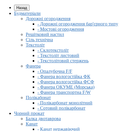
Назад
Будматеріали
Дорожні огородження
- Дорожні огородження бар'єрного типу
- Мостові огородження
Решітковий настил
Сіль технічна
Текстоліт
- Склотекстоліт
- Текстоліт листовий
- Текстолітовий стержень
Фанера
- Опалубочна F/F
- Фанера вологостійка ФК
- Фанера вологостійка ФСФ
- Фанера ОКУМЕ (Морська)
- Фанера транспортна F/W
Полікабонат
- Полікарбонат монолітний
- Сотовий полікарбонат
Чорний прокат
Балка двотаврова
Канат
- Канат нержавіючий