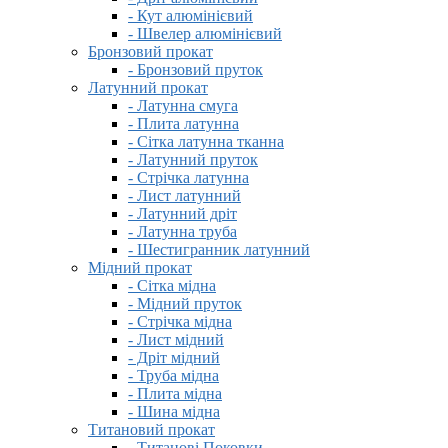
- Кут алюмінієвий
- Швелер алюмінієвий
Бронзовий прокат
- Бронзовий пруток
Латунний прокат
- Латунна смуга
- Плита латунна
- Сітка латунна тканна
- Латунний пруток
- Стрічка латунна
- Лист латунний
- Латунний дріт
- Латунна труба
- Шестигранник латунний
Мідний прокат
- Сітка мідна
- Мідний пруток
- Стрічка мідна
- Лист мідний
- Дріт мідний
- Труба мідна
- Плита мідна
- Шина мідна
Титановий прокат
- Титанові Поковки