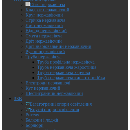
Сітка нержавіюча
Квадрат нержавіючий
Круг нержавіючий
Стрічка нержавіюча
Лист нержавіючий
Відвод нержавіючий
Смуга нержавіюча
Дріт нержавіючий
Дріт зварювальний нержавіючий
Рулон нержавіючий
Труба нержавіюча
Труба профільна нержавіюча
Труба нержавіюча жаростійка
Труба нержавіюча харчова
Труба нержавіюча кислотностійка
Електроди нержавіючі
Кут нержавіючий
Шестигранник нержавіючий
ЗБВ
Багатогранні опори освітлення
Круглі опори освітлення
Ригеля
Балкони і лоджії
Бордюри