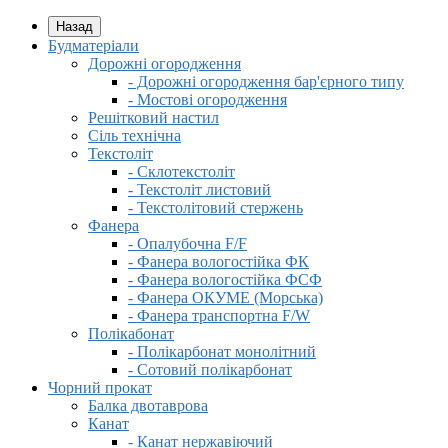
Назад
Будматеріали
Дорожні огородження
- Дорожні огородження бар'єрного типу
- Мостові огородження
Решітковий настил
Сіль технічна
Текстоліт
- Склотекстоліт
- Текстоліт листовий
- Текстолітовий стержень
Фанера
- Опалубочна F/F
- Фанера вологостійка ФК
- Фанера вологостійка ФСФ
- Фанера ОКУМЕ (Морська)
- Фанера транспортна F/W
Полікабонат
- Полікарбонат монолітний
- Сотовий полікарбонат
Чорний прокат
Балка двотаврова
Канат
- Канат нержавіючий