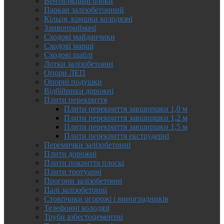
Вентиляційні блоки
Паркан залізобетонний
Кільця, кришки колодязні
Зливоприймачі
Сходові майданчики
Сходові марші
Сходові щаблі
Лотки залізобетонні
Опори ЛЕП
Опорні подушки
Відбійники дорожні
Плити перекриття
Плити перекриття завширшки 1,0 м
Плити перекриття завширшки 1,2 м
Плити перекриття завширшки 1,5 м
Плити перекриття екструдерні
Перемички залізобетонні
Плити дорожні
Плити покриття плоскі
Плити тротуарні
Прогони залізобетонні
Палі залізобетонні
Стовпчики огорожі і виноградників
Телефонні колодязі
Труби азбестоцементні