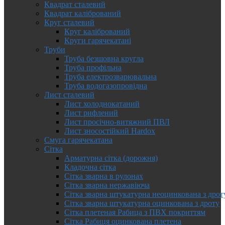
Квадрат сталевий
Квадрат калібрований
Круг сталевий
Круг калібрований
Круги гарячекатані
Труби
Труба безшовна кругла
Труба профільна
Труба електрозварювальна
Труба водогазопровідна
Лист сталевий
Лист холоднокатаний
Лист рифлений
Лист просічно-витяжний ПВЛ
Лист зносостійкий Hardox
Смуга гарячекатана
Сітка
Арматурна сітка (дорожня)
Кладочна сітка
Сітка зварна в рулонах
Сітка зварна нержавіюча
Сітка зварна штукатурна неоцинкована з дрот
Сітка зварна штукатурна оцинкована з дроту
Сітка плетеная Рабица з ПВХ покриттям
Сітка Рабиця оцинкована плетена