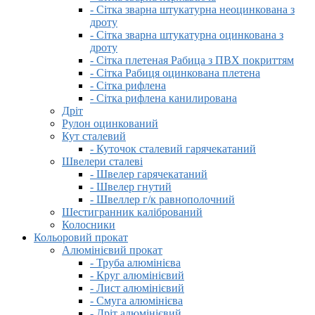
- Сітка зварна штукатурна неоцинкована з
дроту
- Сітка зварна штукатурна оцинкована з
дроту
- Сітка плетеная Рабица з ПВХ покриттям
- Сітка Рабиця оцинкована плетена
- Сітка рифлена
- Сітка рифлена канилирована
Дріт
Рулон оцинкований
Кут сталевий
- Куточок сталевий гарячекатаний
Швелери сталеві
- Швелер гарячекатаний
- Швелер гнутий
- Швеллер г/к равнополочний
Шестигранник калібрований
Колосники
Кольоровий прокат
Алюмінієвий прокат
- Труба алюмінієва
- Круг алюмінієвий
- Лист алюмінієвий
- Смуга алюмінієва
- Дріт алюмінієвий