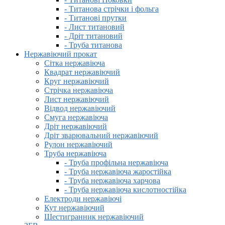
- Титанова стрічки і фольга
- Титанові прутки
- Лист титановий
- Дріт титановий
- Труба титанова
Нержавіючий прокат
Сітка нержавіюча
Квадрат нержавіючий
Круг нержавіючий
Стрічка нержавіюча
Лист нержавіючий
Відвод нержавіючий
Смуга нержавіюча
Дріт нержавіючий
Дріт зварювальний нержавіючий
Рулон нержавіючий
Труба нержавіюча
- Труба профільна нержавіюча
- Труба нержавіюча жаростійка
- Труба нержавіюча харчова
- Труба нержавіюча кислотностійка
Електроди нержавіючі
Кут нержавіючий
Шестигранник нержавіючий