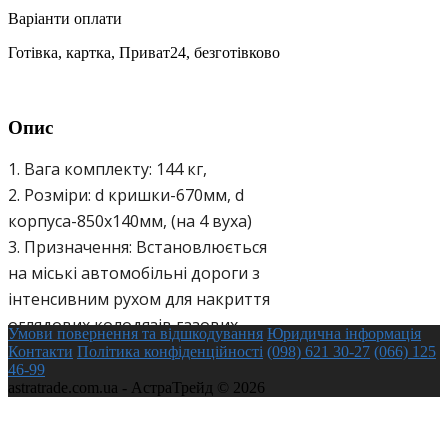
Варіанти оплати
Готівка, картка, Приват24, безготівково
Опис
1. Вага комплекту: 144 кг,

2. Розміри: d кришки-670мм, d 
корпуса-850х140мм, (на 4 вуха)

3. Призначення: Встановлюється 
на міські автомобільні дороги з 
інтенсивним рухом для накриття 
оглядових колодязів газових 
Умови повернення та відшкодування
Юридична інформація
магістралей. Є можливість 
Контакти
Політика конфіденційності
(098) 621 30-27
(066) 125
46-99
встановлення замикаючого 
astratrade.com.ua - АстраТрейд © 2026
пристрою.