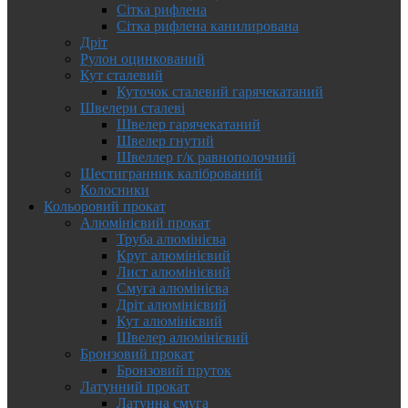
Сітка рифлена
Сітка рифлена канилирована
Дріт
Рулон оцинкований
Кут сталевий
Куточок сталевий гарячекатаний
Швелери сталеві
Швелер гарячекатаний
Швелер гнутий
Швеллер г/к равнополочний
Шестигранник калібрований
Колосники
Кольоровий прокат
Алюмінієвий прокат
Труба алюмінієва
Круг алюмінієвий
Лист алюмінієвий
Смуга алюмінієва
Дріт алюмінієвий
Кут алюмінієвий
Швелер алюмінієвий
Бронзовий прокат
Бронзовий пруток
Латунний прокат
Латунна смуга