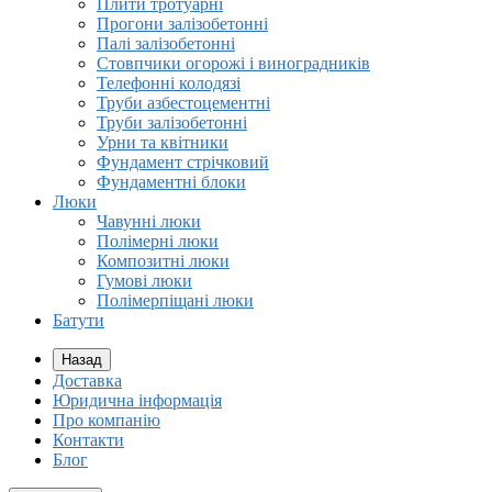
Плити тротуарні
Прогони залізобетонні
Палі залізобетонні
Стовпчики огорожі і виноградників
Телефонні колодязі
Труби азбестоцементні
Труби залізобетонні
Урни та квітники
Фундамент стрічковий
Фундаментні блоки
Люки
Чавунні люки
Полімерні люки
Композитні люки
Гумові люки
Полімерпіщані люки
Батути
Назад
Доставка
Юридична інформація
Про компанію
Контакти
Блог