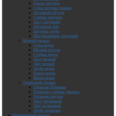
Плита латунна
Сітка латунна тканна
Латунний пруток
Стрічка латунна
Лист латунний
Латунний дріт
Латунна труба
Шестигранник латунний
Мідний прокат
Сітка мідна
Мідний пруток
Стрічка мідна
Лист мідний
Дріт мідний
Труба мідна
Плита мідна
Шина мідна
Титановий прокат
Титанові Поковки
Титанова стрічки і фольга
Титанові прутки
Лист титановий
Дріт титановий
Труба титанова
Нержавіючий прокат