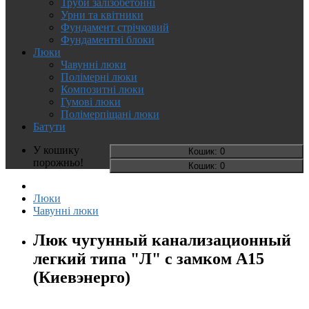
Труби залізобетонні
Урни та квітники
Фундамент стрічковий
Фундаментні блоки
Люки
Чавунні люки
Полімерні люки
Композитні люки
Гумові люки
Полімерпіщані люки
Батути
У кошику
Кошик
: 0
порожньо!
Кошик
: 0
Люки
Чавунні люки
Люк чугунный канализационный
легкий типа "Л" с замком А15
(Киевэнерго)