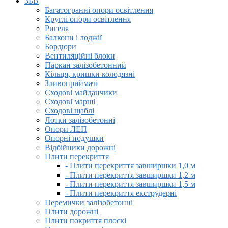
ЗБВ
Багатогранні опори освітлення
Круглі опори освітлення
Ригеля
Балкони і лоджії
Бордюри
Вентиляційні блоки
Паркан залізобетонний
Кільця, кришки колодязні
Зливоприймачі
Сходові майданчики
Сходові марші
Сходові щаблі
Лотки залізобетонні
Опори ЛЕП
Опорні подушки
Відбійники дорожні
Плити перекриття
- Плити перекриття завширшки 1,0 м
- Плити перекриття завширшки 1,2 м
- Плити перекриття завширшки 1,5 м
- Плити перекриття екструдерні
Перемички залізобетонні
Плити дорожні
Плити покриття плоскі