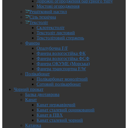
Дорожні огородження бар'єрного типу
Мостові огородження
Решітковий настил
Сіль технічна
Текстоліт
Склотекстоліт
Текстоліт листовий
Текстолітовий стержень
Фанера
Опалубочна F/F
Фанера вологостійка ФК
Фанера вологостійка ФСФ
Фанера ОКУМЕ (Морська)
Фанера транспортна F/W
Полікабонат
Полікарбонат монолітний
Сотовий полікарбонат
Чорний прокат
Балка двотаврова
Канат
Канат нержавіючий
Канат сталевий оцинкований
Канат в ПВХ
Канат сталевий чорний
Катанка