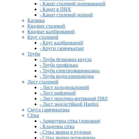
- Канат сталевий оцинкований
- Канат в ПВХ
- Канат сталевий чорний
Катанка
Квадрат сталевий
Квадрат калібрований
Круг сталевий
- Круг калібрований
- Круги гарячекатані
Труби
- Труба безшовна кругла
- Труба профільна
- Труба електрозварювальна
- Труба водогазопровідна
Лист сталевий
- Лист холоднокатаний
- Лист рифлений
- Лист просічно-витяжний ПВЛ
- Лист зносостійкий Hardox
Смуга гарячекатана
Сітка
- Арматурна сітка (дорожня)
- Кладочна сітка
- Сітка зварна в рулонах
- Сітка зварна нержавіюча