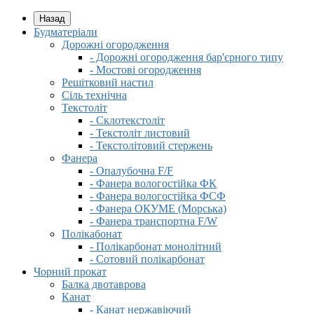
Назад
Будматеріали
Дорожні огородження
- Дорожні огородження бар'єрного типу
- Мостові огородження
Решітковий настил
Сіль технічна
Текстоліт
- Склотекстоліт
- Текстоліт листовий
- Текстолітовий стержень
Фанера
- Опалубочна F/F
- Фанера вологостійка ФК
- Фанера вологостійка ФСФ
- Фанера ОКУМЕ (Морська)
- Фанера транспортна F/W
Полікабонат
- Полікарбонат монолітний
- Сотовий полікарбонат
Чорний прокат
Балка двотаврова
Канат
- Канат нержавіючий