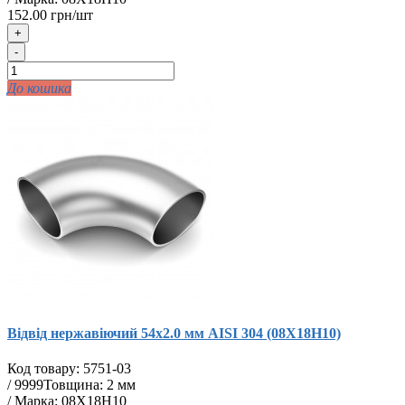
152.00 грн/шт
+
-
До кошика
Відвід нержавіючий 54х2.0 мм AISI 304 (08Х18Н10)
Код товару:
5751-03
/
9999
Товщина: 2 мм
/ Марка: 08Х18Н10