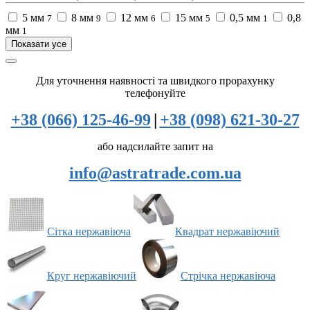
5 мм
8 мм
12 мм
15 мм
0,5 мм
0,8
7
9
6
5
1
мм
1
Показати усе
Для уточнення наявності та швидкого прорахунку
телефонуйте
+38 (066) 125-46-99
|
+38 (098) 621-30-27
або надсилайте запит на
info@astratrade.com.ua
Сітка нержавіюча
Квадрат нержавіючий
Круг нержавіючий
Стрічка нержавіюча