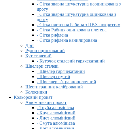
- Сітка зварна штукатурна неоцинкована з
дроту
- Сітка зварна штукатурна оцинкована з
дроту
- Сітка плетеная Рабица з ПВХ покриттям
- Сітка Рабиця оцинкована плетена
- Сітка рифлена
- Сітка рифлена канилирована
Дріт
Рулон оцинкований
Кут сталевий
- Куточок сталевий гарячекатаний
Швелери сталеві
- Швелер гарячекатаний
- Швелер гнутий
- Швеллер г/к равнополочний
Шестигранник калібрований
Колосники
Кольоровий прокат
Алюмінієвий прокат
- Труба алюмінієва
- Круг алюмінієвий
- Лист алюмінієвий
- Смуга алюмінієва
- Дріт алюмінієвий