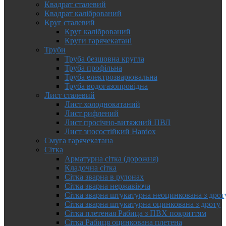
Квадрат сталевий
Квадрат калібрований
Круг сталевий
Круг калібрований
Круги гарячекатані
Труби
Труба безшовна кругла
Труба профільна
Труба електрозварювальна
Труба водогазопровідна
Лист сталевий
Лист холоднокатаний
Лист рифлений
Лист просічно-витяжний ПВЛ
Лист зносостійкий Hardox
Смуга гарячекатана
Сітка
Арматурна сітка (дорожня)
Кладочна сітка
Сітка зварна в рулонах
Сітка зварна нержавіюча
Сітка зварна штукатурна неоцинкована з дрот
Сітка зварна штукатурна оцинкована з дроту
Сітка плетеная Рабица з ПВХ покриттям
Сітка Рабиця оцинкована плетена