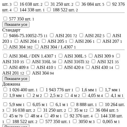
шт.
16 038 шт.
31 250 шт.
36 084 шт.
92 376
3
2
2
5
шт.
144 338 шт.
188 522 шт.
4
1
2
577 350 шт.
1
Показати усе
Стандарт
9466-75.10052-75
AISI 201
AISI 202
AISI
11
72
5
203
AISI 204
AISI 205
AISI 206
AISI 207
1
1
1
1
1
AISI 304
AISI 304 / 1.4307
382
1
AISI 304L / DIN 1.4307
AISI 308L
AISI 309
1
5
9
AISI 310
AISI 316L
AISI 316Ti
AISI 321
35
50
32
35
AISI 409
AISI 410
AISI 420
AISI 430
8
1
8
14
АISI 201
АISI 304
12
94
Показати усе
Довжина
1 026 400 шт.
1 943 776 шт
1,6 мм
1,7 мм
1
1
1
1
1,9 мм
2 м
2,5 м
4 м
4,05 м
4,1 м
1
2
2
2
4
1
5,9 мм
6,05 м
6,1 м
8 888 шт.
10 264 шт.
1
1
1
1
16 038 шт.
31 250 шт.
35 м
36 084 шт.
3
2
2
12
5
45 м
48 м
49 м
92 376 шт.
144 338 шт.
79
4
1
4
188 522 шт.
577 350 шт.
3050 м
0,065 м
1
2
1
3
1