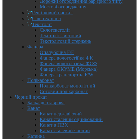
Дорожні огородження бар'єрного типу
Мостові огородження
Решітковий настил
Сіль технічна
Текстоліт
Склотекстоліт
Текстоліт листовий
Текстолітовий стержень
Фанера
Опалубочна F/F
Фанера вологостійка ФК
Фанера вологостійка ФСФ
Фанера ОКУМЕ (Морська)
Фанера транспортна F/W
Полікабонат
Полікарбонат монолітний
Сотовий полікарбонат
Чорний прокат
Балка двотаврова
Канат
Канат нержавіючий
Канат сталевий оцинкований
Канат в ПВХ
Канат сталевий чорний
Катанка