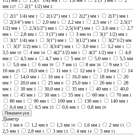
1/2) мм
1,5(1" 1/4) мм
1,6 мм
2 (3") мм
2
2
1
5
1
мм
2(1" 1/2) мм
127
2
2(1" 1/4) мм
2(1/2") мм
2(2") мм
2(3") мм
1
1
1
1
2(3/4") мм
2,0 мм
2,2 мм
2,5 мм
2,5(1"
1
1
1
17
1/2) мм
2,5(1/2") мм
2,5(3/4") мм
2,6 мм
2,7
1
1
1
2
мм
2,8 мм
3 (3") мм
3 мм
3(1" 1/2) мм
1
1
1
94
2
3(1" 1/4) мм
3(1") мм
3(1/2") мм
3(2"1/2) мм
1
1
1
3(3" 1/2) мм
3(3/4") мм
3,0 мм
3,2 мм
1
1
1
1
1
3,5 мм
4 мм
4(2"1/2) мм
4(3" 1/2) мм
4,0
10
54
1
1
мм
4,5 мм
4,7 мм
5 мм
5,0 мм
5,5 мм
2
4
1
37
1
5,6 мм
6 мм
7 мм
8 мм
9 мм
3
1
39
12
36
5
10 мм
10,0 мм
11 мм
12 мм
13 мм
14
25
2
3
8
2
мм
14,0 мм
16 мм
16,0 мм
18 мм
20
1
1
4
1
3
мм
20,0 мм
25 мм
25,0 мм
26 мм
28
7
1
6
1
1
мм
30 мм
30,0 мм
35 мм
40 мм
40,0
1
3
2
1
1
мм
45 мм
50 мм
55 мм
60 мм
70 мм
1
1
1
1
1
1
80 мм
90 мм
100 мм
130 мм
140 мм
1
1
1
1
1
0,4 мм
0,5 мм
0,6 мм
0,8 мм
2
25
3
26
Показати усе
Діаметр
1 мм
1,2 мм
1,5 мм
1,6 мм
2 мм
8
8
10
2
13
2,5 мм
2,8 мм
3 мм
4 мм
5 мм
3
1
13
14
11