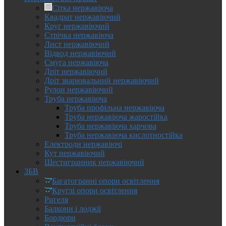
Сітка нержавіюча
Квадрат нержавіючий
Круг нержавіючий
Стрічка нержавіюча
Лист нержавіючий
Відвод нержавіючий
Смуга нержавіюча
Дріт нержавіючий
Дріт зварювальний нержавіючий
Рулон нержавіючий
Труба нержавіюча
Труба профільна нержавіюча
Труба нержавіюча жаростійка
Труба нержавіюча харчова
Труба нержавіюча кислотностійка
Електроди нержавіючі
Кут нержавіючий
Шестигранник нержавіючий
ЗБВ
Багатогранні опори освітлення
Круглі опори освітлення
Ригеля
Балкони і лоджії
Бордюри