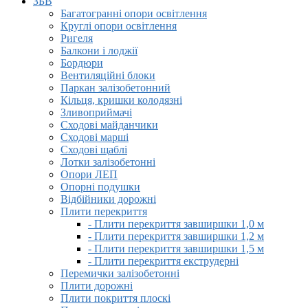
ЗБВ
Багатогранні опори освітлення
Круглі опори освітлення
Ригеля
Балкони і лоджії
Бордюри
Вентиляційні блоки
Паркан залізобетонний
Кільця, кришки колодязні
Зливоприймачі
Сходові майданчики
Сходові марші
Сходові щаблі
Лотки залізобетонні
Опори ЛЕП
Опорні подушки
Відбійники дорожні
Плити перекриття
- Плити перекриття завширшки 1,0 м
- Плити перекриття завширшки 1,2 м
- Плити перекриття завширшки 1,5 м
- Плити перекриття екструдерні
Перемички залізобетонні
Плити дорожні
Плити покриття плоскі