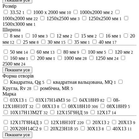
Показати усе
Розмір
33.52
1000 х 2000 мм
1000x2000 мм
1
10
2
1000х2000 мм
1250x2500 мм
1250х2500 мм
22
3
1
1500x3000 мм
1
Ширина
8 мм
10 мм
12 мм
15 мм
16 мм
20
1
3
2
2
1
мм
25 мм
30 мм
35 мм
40 мм
12
8
15
1
17
50 мм
60 мм
80 мм
100 мм
120 мм
14
13
9
5
2
160 мм
200 мм
1000 мм
1250 мм
1
1
28
24
2500 мм
24
Показати усе
Форма отворів
Квадратна, Qg
квадратная вальцована, MQ
5
1
Кругла, Rv
ромбічна, MR
28
5
Марка
03Х13
03Х17Н14М3
04Х18Н9
08-
1
50
82
12Х18Н10Т
08Х13
08Х18Н10
08Х18Н9
32
8
306
5
10Х17Н13М2Т
12Х15Г9НД
12Х17
32
59
14
12Х17Г8Н4Д
12Х18Н10Т
20X13
20Х13
3
220
2
9
20Х20Н14С2
20Х23Н18
30Х13
40Х13
9
35
8
11
Показати усе