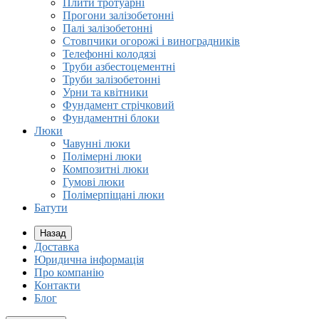
Плити тротуарні
Прогони залізобетонні
Палі залізобетонні
Стовпчики огорожі і виноградників
Телефонні колодязі
Труби азбестоцементні
Труби залізобетонні
Урни та квітники
Фундамент стрічковий
Фундаментні блоки
Люки
Чавунні люки
Полімерні люки
Композитні люки
Гумові люки
Полімерпіщані люки
Батути
Назад
Доставка
Юридична інформація
Про компанію
Контакти
Блог