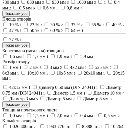
730 мм
830 мм
930 мм
1030 мм
0,4
3
3
3
3
1
мм
0,5 мм
0,6 мм
0,8 мм
2
6
3
7
Показати усе
Площа отворів
19 %
23 %
30 %
33 %
35 %
40 %
1
3
2
8
7
7
47 %
50 %
60 %
64 %
1
1
2
1
77 %
1
Показати усе
Корегована (загальна) товщина
1,6 мм
1,7 мм
1,9 мм
5,9 мм
1
1
1
1
Розмір отвору
1 мм
2 мм
3 мм
4х2 мм
5x5 мм
1
3
2
1
2
6х3 мм
10x10 мм
10х5 мм
20х10 мм
20х15
1
3
1
1
мм
1
42х12 мм
Діаметр 0,50 мм (DIN 24041)
Діаметр
1
1
0,75 мм (DIN 24041)
Діаметр 1,5 мм
Діаметр 10 мм
1
1
4
Діаметр 3 мм
Діаметр 5 мм
Діаметр 8 мм
5
7
3
Показати усе
Товщина початкового листа
1,0 мм
1,5 мм
2,0 мм
0,4 мм
0,5 мм
1
1
1
1
2
Кількість отворів
1 026 400 шт.
1 943 776 шт
8 888 шт.
10 264
1
1
1