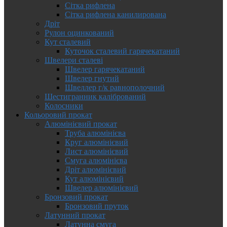
Сітка рифлена
Сітка рифлена канилирована
Дріт
Рулон оцинкований
Кут сталевий
Куточок сталевий гарячекатаний
Швелери сталеві
Швелер гарячекатаний
Швелер гнутий
Швеллер г/к равнополочний
Шестигранник калібрований
Колосники
Кольоровий прокат
Алюмінієвий прокат
Труба алюмінієва
Круг алюмінієвий
Лист алюмінієвий
Смуга алюмінієва
Дріт алюмінієвий
Кут алюмінієвий
Швелер алюмінієвий
Бронзовий прокат
Бронзовий пруток
Латунний прокат
Латунна смуга