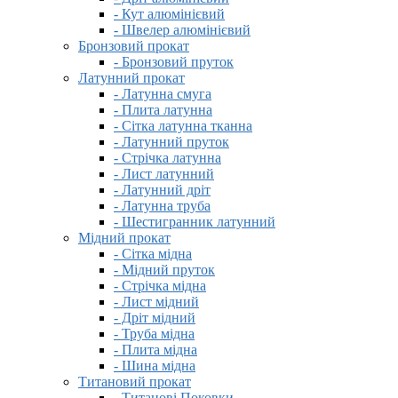
- Кут алюмінієвий
- Швелер алюмінієвий
Бронзовий прокат
- Бронзовий пруток
Латунний прокат
- Латунна смуга
- Плита латунна
- Сітка латунна тканна
- Латунний пруток
- Стрічка латунна
- Лист латунний
- Латунний дріт
- Латунна труба
- Шестигранник латунний
Мідний прокат
- Сітка мідна
- Мідний пруток
- Стрічка мідна
- Лист мідний
- Дріт мідний
- Труба мідна
- Плита мідна
- Шина мідна
Титановий прокат
- Титанові Поковки