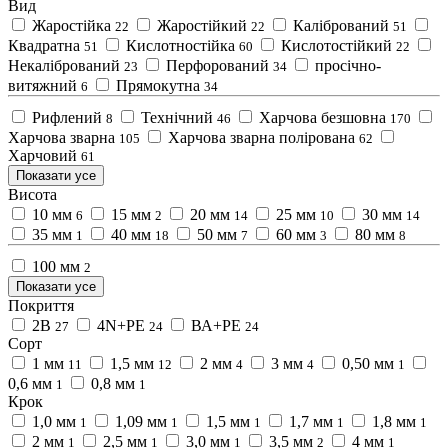
Вид
Жаростійка
Жаростійкий
Калібрований
22
22
51
Квадратна
Кислотностійка
Кислотостійкий
51
60
22
Некалібрований
Перфорований
просічно-
23
34
витяжний
Прямокутна
6
34
Рифлений
Технічний
Харчова безшовна
8
46
170
Харчова зварна
Харчова зварна полірована
105
62
Харчовий
61
Показати усе
Висота
10 мм
15 мм
20 мм
25 мм
30 мм
6
2
14
10
14
35 мм
40 мм
50 мм
60 мм
80 мм
1
18
7
3
8
100 мм
2
Показати усе
Покриття
2B
4N+РЕ
ВА+РЕ
27
24
24
Сорт
1 мм
1,5 мм
2 мм
3 мм
0,50 мм
11
12
4
4
1
0,6 мм
0,8 мм
1
1
Крок
1,0 мм
1,09 мм
1,5 мм
1,7 мм
1,8 мм
1
1
1
1
1
2 мм
2,5 мм
3,0 мм
3,5 мм
4 мм
1
1
1
2
1