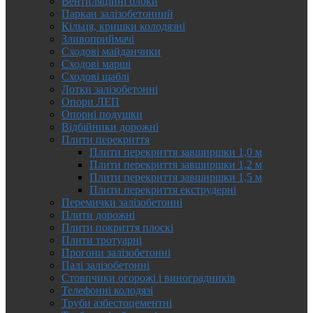
Вентиляційні блоки
Паркан залізобетонний
Кільця, кришки колодязні
Зливоприймачі
Сходові майданчики
Сходові марші
Сходові щаблі
Лотки залізобетонні
Опори ЛЕП
Опорні подушки
Відбійники дорожні
Плити перекриття
Плити перекриття завширшки 1,0 м
Плити перекриття завширшки 1,2 м
Плити перекриття завширшки 1,5 м
Плити перекриття екструдерні
Перемички залізобетонні
Плити дорожні
Плити покриття плоскі
Плити тротуарні
Прогони залізобетонні
Палі залізобетонні
Стовпчики огорожі і виноградників
Телефонні колодязі
Труби азбестоцементні