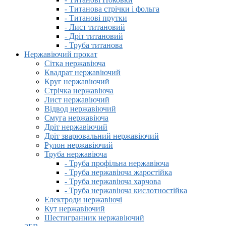
- Титанова стрічки і фольга
- Титанові прутки
- Лист титановий
- Дріт титановий
- Труба титанова
Нержавіючий прокат
Сітка нержавіюча
Квадрат нержавіючий
Круг нержавіючий
Стрічка нержавіюча
Лист нержавіючий
Відвод нержавіючий
Смуга нержавіюча
Дріт нержавіючий
Дріт зварювальний нержавіючий
Рулон нержавіючий
Труба нержавіюча
- Труба профільна нержавіюча
- Труба нержавіюча жаростійка
- Труба нержавіюча харчова
- Труба нержавіюча кислотностійка
Електроди нержавіючі
Кут нержавіючий
Шестигранник нержавіючий