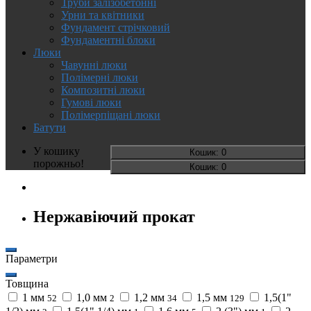
Труби залізобетонні
Урни та квітники
Фундамент стрічковий
Фундаментні блоки
Люки
Чавунні люки
Полімерні люки
Композитні люки
Гумові люки
Полімерпіщані люки
Батути
У кошику
Кошик
: 0
порожньо!
Кошик
: 0
Нержавіючий прокат
Параметри
Товщина
1 мм
1,0 мм
1,2 мм
1,5 мм
1,5(1"
52
2
34
129