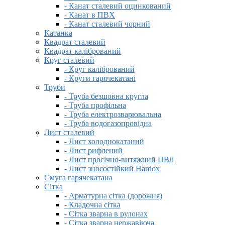
- Канат сталевий оцинкований
- Канат в ПВХ
- Канат сталевий чорний
Катанка
Квадрат сталевий
Квадрат калібрований
Круг сталевий
- Круг калібрований
- Круги гарячекатані
Труби
- Труба безшовна кругла
- Труба профільна
- Труба електрозварювальна
- Труба водогазопровідна
Лист сталевий
- Лист холоднокатаний
- Лист рифлений
- Лист просічно-витяжний ПВЛ
- Лист зносостійкий Hardox
Смуга гарячекатана
Сітка
- Арматурна сітка (дорожня)
- Кладочна сітка
- Сітка зварна в рулонах
- Сітка зварна нержавіюча