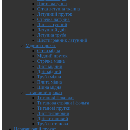
Плита латунна
Сітка латунна тканна
Латунний пруток
Стрічка латунна
Лист латунний
Латунний дріт
Латунна труба
Шестигранник латунний
Мідний прокат
Сітка мідна
Мідний пруток
Стрічка мідна
Лист мідний
Дріт мідний
Труба мідна
Плита мідна
Шина мідна
Титановий прокат
Титанові Поковки
Титанова стрічки і фольга
Титанові прутки
Лист титановий
Дріт титановий
Труба титанова
Нержавіючий прокат