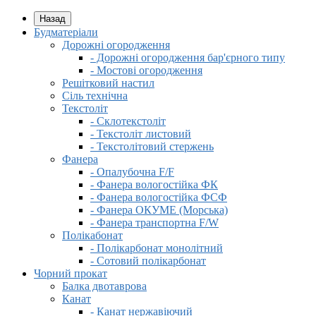
Назад
Будматеріали
Дорожні огородження
- Дорожні огородження бар'єрного типу
- Мостові огородження
Решітковий настил
Сіль технічна
Текстоліт
- Склотекстоліт
- Текстоліт листовий
- Текстолітовий стержень
Фанера
- Опалубочна F/F
- Фанера вологостійка ФК
- Фанера вологостійка ФСФ
- Фанера ОКУМЕ (Морська)
- Фанера транспортна F/W
Полікабонат
- Полікарбонат монолітний
- Сотовий полікарбонат
Чорний прокат
Балка двотаврова
Канат
- Канат нержавіючий