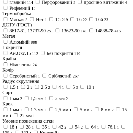
гладкий
Перфорований
просічно-витяжний
114
5
4
Рифлений
15
Термообробка
Мягкая
Нет
Т5
Т6
Т66
3
1
219
22
23
ДСТУ (ГОСТ)
8617-81, 13737-90
13623-90
14838-78
251
141
416
Метал
Алюміній
888
Покриття
Ан.Окс.15
Без покриття
112
110
Країна
Німеччина
24
Колір
Cеребристый
Сріблястий
1
267
Радіус скруглення
1,5
2
2,5
4
5
10
1
2
2
1
3
1
Сорт
1 мм
1,5 мм
2 мм
2
1
2
Крок
1 мм
1.3 мм
2,5 мм
5 мм
8 мм
15
1
1
1
2
2
мм
22 мм
1
1
Умовне позначення сітки
18
28
35
42
54
64
76,1
1
1
1
2
2
1
1
108
133
Круглий