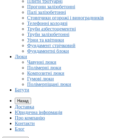
Плити тротуарні
Прогони залізобетонні
Палі залізобетонні
Стовпчики огорожі і виноградників
Телефонні колодязі
Труби азбестоцементні
Труби залізобетонні
Урни та квітники
Фундамент стрічковий
Фундаментні блоки
Люки
Чавунні люки
Полімерні люки
Композитні люки
Гумові люки
Полімерпіщані люки
Батути
Назад
Доставка
Юридична інформація
Про компанію
Контакти
Блог