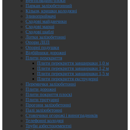
Вентиляційні блоки
Паркан залізобетонний
Кільця, кришки колодязні
Зливоприймачі
Сходові майданчики
Сходові марші
Сходові щаблі
Лотки залізобетонні
Опори ЛЕП
Опорні подушки
Відбійники дорожні
Плити перекриття
Плити перекриття завширшки 1,0 м
Плити перекриття завширшки 1,2 м
Плити перекриття завширшки 1,5 м
Плити перекриття екструдерні
Перемички залізобетонні
Плити дорожні
Плити покриття плоскі
Плити тротуарні
Прогони залізобетонні
Палі залізобетонні
Стовпчики огорожі і виноградників
Телефонні колодязі
Труби азбестоцементні