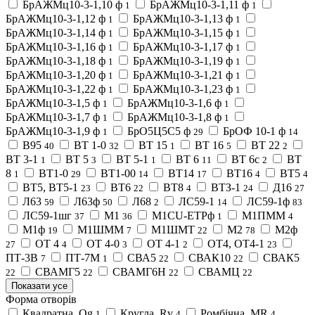
БрАЖМц10-3-1,10 ф
БрАЖМц10-3-1,11 ф
1
1
БрАЖМц10-3-1,12 ф
БрАЖМц10-3-1,13 ф
1
1
БрАЖМц10-3-1,14 ф
БрАЖМц10-3-1,15 ф
1
1
БрАЖМц10-3-1,16 ф
БрАЖМц10-3-1,17 ф
1
1
БрАЖМц10-3-1,18 ф
БрАЖМц10-3-1,19 ф
1
1
БрАЖМц10-3-1,20 ф
БрАЖМц10-3-1,21 ф
1
1
БрАЖМц10-3-1,22 ф
БрАЖМц10-3-1,23 ф
1
1
БрАЖМц10-3-1,5 ф
БрАЖМц10-3-1,6 ф
1
1
БрАЖМц10-3-1,7 ф
БрАЖМц10-3-1,8 ф
1
1
БрАЖМц10-3-1,9 ф
БрО5Ц5С5 ф
БрОФ 10-1 ф
1
29
14
В95
ВТ 1-0
ВТ 15
ВТ 16
ВТ 22
40
32
1
5
2
ВТ 3-1
ВТ 5
ВТ 5-1
ВТ 6
ВТ 6с
ВТ
1
3
1
11
2
8
ВТ1-0
ВТ1-00
ВТ14
ВТ16
ВТ5
1
29
14
17
4
4
ВТ5, ВТ5-1
ВТ6
ВТ8
ВТЗ-1
Д16
23
22
4
24
27
Л63
Л63ф
Л68
ЛС59-1
ЛС59-1ф
59
50
2
14
83
ЛС59-1шг
М1
М1CU-ETPф
М1ПММ
37
36
1
4
М1ф
М1ШММ
М1ШМТ
М2
М2ф
19
7
22
78
ОТ 4
ОТ 4-0
ОТ 4-1
ОТ4, ОТ4-1
27
4
3
2
23
ПТ-3В
ПТ-7М
СВА5
СВАК10
СВАК5
7
1
22
22
СВАМГ5
СВАМГ6Н
СВАМЦ
22
22
22
22
Показати усе
Форма отворів
Квадратна, Qg
Кругла, Rv
Ромбічна, MR
1
4
4