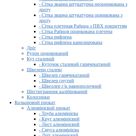
- Сітка зварна штукатурна неоцинкована з
дроту
- Сітка зварна штукатурна оцинкована з
дроту
- Сітка плетеная Рабица з ПВХ покриттям
- Сітка Рабиця оцинкована плетена
- Сітка рифлена
- Сітка рифлена канилирована
Дріт
Рулон оцинкований
Кут сталевий
- Куточок сталевий гарячекатаний
Швелери сталеві
- Швелер гарячекатаний
- Швелер гнутий
- Швеллер г/к равнополочний
Шестигранник калібрований
Колосники
Кольоровий прокат
Алюмінієвий прокат
- Труба алюмінієва
- Круг алюмінієвий
- Лист алюмінієвий
- Смуга алюмінієва
- Дріт алюмінієвий