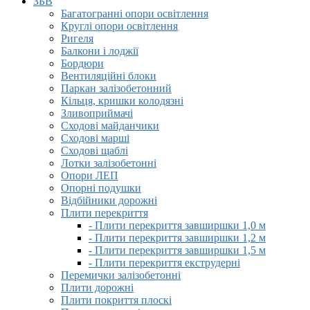
ЗБВ
Багатогранні опори освітлення
Круглі опори освітлення
Ригеля
Балкони і лоджії
Бордюри
Вентиляційні блоки
Паркан залізобетонний
Кільця, кришки колодязні
Зливоприймачі
Сходові майданчики
Сходові марші
Сходові щаблі
Лотки залізобетонні
Опори ЛЕП
Опорні подушки
Відбійники дорожні
Плити перекриття
- Плити перекриття завширшки 1,0 м
- Плити перекриття завширшки 1,2 м
- Плити перекриття завширшки 1,5 м
- Плити перекриття екструдерні
Перемички залізобетонні
Плити дорожні
Плити покриття плоскі