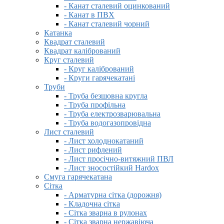
- Канат сталевий оцинкований
- Канат в ПВХ
- Канат сталевий чорний
Катанка
Квадрат сталевий
Квадрат калібрований
Круг сталевий
- Круг калібрований
- Круги гарячекатані
Труби
- Труба безшовна кругла
- Труба профільна
- Труба електрозварювальна
- Труба водогазопровідна
Лист сталевий
- Лист холоднокатаний
- Лист рифлений
- Лист просічно-витяжний ПВЛ
- Лист зносостійкий Hardox
Смуга гарячекатана
Сітка
- Арматурна сітка (дорожня)
- Кладочна сітка
- Сітка зварна в рулонах
- Сітка зварна нержавіюча