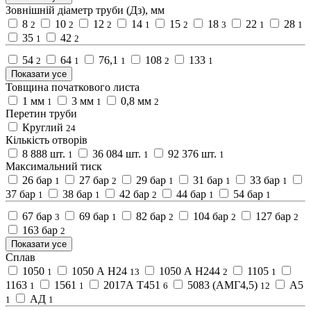
Зовнішній діаметр труби (Дз), мм
8
10
12
14
15
18
22
28
2
2
2
1
2
3
1
1
35
42
1
2
54
64
76,1
108
133
2
1
1
2
1
Показати усе
Товщина початкового листа
1 мм
3 мм
0,8 мм
1
1
2
Перетин труби
Круглий
24
Кількість отворів
8 888 шт.
36 084 шт.
92 376 шт.
1
1
1
Максимальний тиск
26 бар
27 бар
29 бар
31 бар
33 бар
1
2
1
1
1
37 бар
38 бар
42 бар
44 бар
54 бар
1
1
2
1
1
67 бар
69 бар
82 бар
104 бар
127 бар
3
1
2
2
2
163 бар
2
Показати усе
Сплав
1050
1050 А Н24
1050 А Н244
1105
1
13
2
1
1163
1561
2017А Т451
5083 (АМГ4,5)
А5
1
1
6
12
АД
1
1