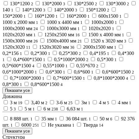
130*1200
130*2000
130*2500
130*3000
2
3
2
2
140
140*1200
140*2000
150*1200
1
3
3
2
150*2000
160*1200
160*2000
600х1500
1
1
1
1
1000 х 2000 мм
1000 х 4400 мм
1000х2000
1
1
1
1000х2000 мм
1000х3000 мм
1020х2020
24
1
1
1020х2020 мм
1250х2500 мм
1500 х 4000 мм
1
16
1
1500х3000 мм
1500х4000 мм
1520 х 3020 мм
26
21
3
1520х3020
1520х3020 мм
2000х1500 мм
11
36
1
0,2*156
0,2*300
0,25*300
0,4*195
0,4*300
1
1
2
1
0,4*600*1500
0,5*1000*2000
0,5*300
1
1
2
1
0,5*600*1500
0,55*1000
0,55*670
4
1
2
0,6*1000*2000
0,6*300
0,6*600
0,6*600*1500
1
1
1
2
0,7*1000*2000
0,7*600*1500
0,8*1000*2000
1
1
4
0,8*300
0,8*600*1500
1
4
Показати усе
Довжина
3 м
3,40 м
3-6 м
3м
4 м
4 мм
19
2
25
1
5
1
5
5 м
6 м
6,63 м
3
1
238
1
8 888 шт.
35 мм
36 084 шт.
50 м
92 376
1
1
1
6
шт.
6000
Не указана
Тверда
1
251
1
14
Показати усе
Структура