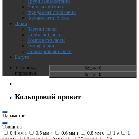
Труби залізобетонні
Урни та квітники
Фундамент стрічковий
Фундаментні блоки
Люки
Чавунні люки
Полімерні люки
Композитні люки
Гумові люки
Полімерпіщані люки
Батути
У кошику
Кошик
: 0
порожньо!
Кошик
: 0
Кольоровий прокат
Параметри
Товщина
0.4 мм
0.5 мм
0.6 мм
0.8 мм
1
1
1
4
1
6
9