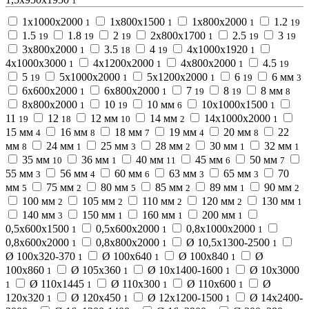
1
1х1000х2000
1х800х1500
1х800х2000
1.2
1
1
1
19
1.5
1.8
2
2х800х1700
2.5
3
19
19
19
1
19
19
3х800х2000
3.5
4
4х1000х1920
1
18
19
1
4х1000х3000
4х1200х2000
4х800х2000
4.5
1
1
1
19
5
5х1000х2000
5х1200х2000
6
6 мм
19
1
1
19
3
6х600х2000
6х800х2000
7
8
8 мм
1
1
19
19
8
8х800х2000
10
10 мм
10х1000х1500
1
19
6
1
11
12
12 мм
14 мм
14х1000х2000
19
18
10
2
1
15 мм
16 мм
18 мм
19 мм
20 мм
22
4
8
7
4
8
мм
24 мм
25 мм
28 мм
30 мм
32 мм
8
1
3
2
1
1
35 мм
36 мм
40 мм
45 мм
50 мм
10
1
11
6
7
55 мм
56 мм
60 мм
63 мм
65 мм
70
3
4
6
3
3
мм
75 мм
80 мм
85 мм
89 мм
90 мм
5
2
5
2
1
2
100 мм
105 мм
110 мм
120 мм
130 мм
2
2
2
2
1
140 мм
150 мм
160 мм
200 мм
3
1
1
1
0,5х600х1500
0,5х600х2000
0,8х1000х2000
1
1
1
0,8х600х2000
0,8х800х2000
Ø 10,5х1300-2500
1
1
1
Ø 100х320-370
Ø 100х640
Ø 100х840
Ø
1
1
1
100х860
Ø 105х360
Ø 10х1400-1600
Ø 10х3000
1
1
1
Ø 110х1445
Ø 110х300
Ø 110х600
Ø
1
1
1
1
120х320
Ø 120х450
Ø 12х1200-1500
Ø 14х2400-
1
1
1