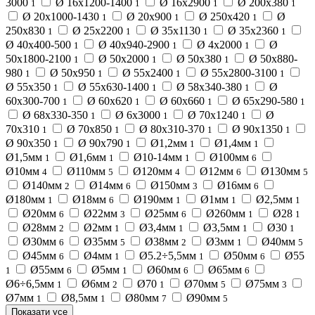
3000
Ø 16х1200-1400
Ø 16х2900
Ø 200х380
1
1
1
1
Ø 20х1000-1430
Ø 20х900
Ø 250х420
Ø
1
1
1
250х830
Ø 25х2200
Ø 35х1130
Ø 35х2360
1
1
1
1
Ø 40х400-500
Ø 40х940-2900
Ø 4х2000
Ø
1
1
1
50х1800-2100
Ø 50х2000
Ø 50х380
Ø 50х880-
1
1
1
980
Ø 50х950
Ø 55х2400
Ø 55х2800-3100
1
1
1
1
Ø 55х350
Ø 55х630-1400
Ø 58х340-380
Ø
1
1
1
60х300-700
Ø 60х620
Ø 60х660
Ø 65х290-580
1
1
1
1
Ø 68х330-350
Ø 6х3000
Ø 70х1240
Ø
1
1
1
70х310
Ø 70х850
Ø 80х310-370
Ø 90х1350
1
1
1
1
Ø 90х350
Ø 90х790
Ø1,2мм
Ø1,4мм
1
1
1
1
Ø1,5мм
Ø1,6мм
Ø10-14мм
Ø100мм
1
1
1
6
Ø10мм
Ø110мм
Ø120мм
Ø12мм
Ø130мм
4
5
4
6
5
Ø140мм
Ø14мм
Ø150мм
Ø16мм
2
6
3
6
Ø180мм
Ø18мм
Ø190мм
Ø1мм
Ø2,5мм
1
6
1
1
1
Ø20мм
Ø22мм
Ø25мм
Ø260мм
Ø28
6
3
6
1
1
Ø28мм
Ø2мм
Ø3,4мм
Ø3,5мм
Ø30
2
1
1
1
1
Ø30мм
Ø35мм
Ø38мм
Ø3мм
Ø40мм
6
5
2
1
5
Ø45мм
Ø4мм
Ø5.2÷5,5мм
Ø50мм
Ø55
6
1
1
6
Ø55мм
Ø5мм
Ø60мм
Ø65мм
1
6
1
6
6
Ø6÷6,5мм
Ø6мм
Ø70
Ø70мм
Ø75мм
1
2
1
5
3
Ø7мм
Ø8,5мм
Ø80мм
Ø90мм
1
1
7
5
Показати усе