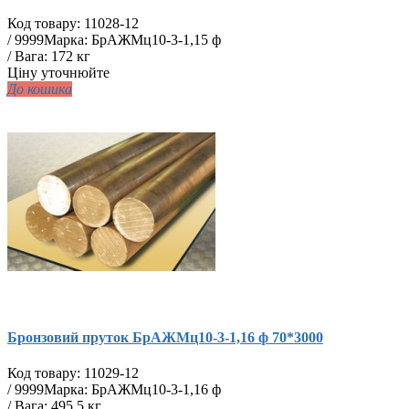
Код товару:
11028-12
/
9999
Марка: БрАЖМц10-3-1,15 ф
/ Вага: 172 кг
Ціну уточнюйте
До кошика
Бронзовий пруток БрАЖМц10-3-1,16 ф 70*3000
Код товару:
11029-12
/
9999
Марка: БрАЖМц10-3-1,16 ф
/ Вага: 495,5 кг