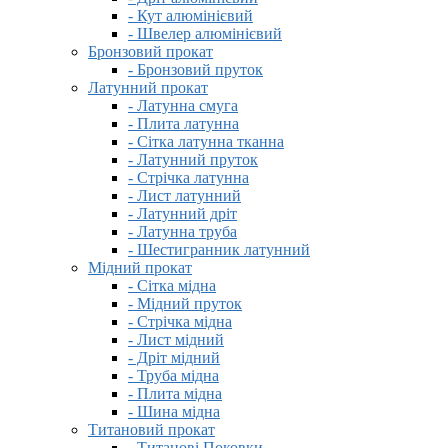
- Кут алюмінієвий
- Швелер алюмінієвий
Бронзовий прокат
- Бронзовий пруток
Латунний прокат
- Латунна смуга
- Плита латунна
- Сітка латунна тканна
- Латунний пруток
- Стрічка латунна
- Лист латунний
- Латунний дріт
- Латунна труба
- Шестигранник латунний
Мідний прокат
- Сітка мідна
- Мідний пруток
- Стрічка мідна
- Лист мідний
- Дріт мідний
- Труба мідна
- Плита мідна
- Шина мідна
Титановий прокат
- Титанові Поковки