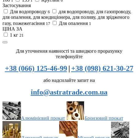
1
1
6
Застосування
Для водопроводу
для водопроводу, для газопроводу,
6
для опалення, для кондиціонера, для поливу, для зрідженого
газу, пожежегасіння
Для опалення
17
1
ЦІНА ЗА
1 кг
21
Для уточнення наявності та швидкого прорахунку
телефонуйте
+38 (066) 125-46-99
|
+38 (098) 621-30-27
або надсилайте запит на
info@astratrade.com.ua
Алюмінієвий прокат
Бронзовий прокат
Латунний прокат
Мідний прокат