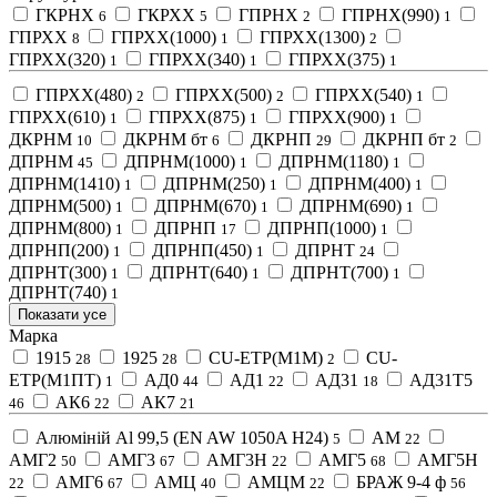
ГКРНХ
ГКРХХ
ГПРНХ
ГПРНХ(990)
6
5
2
1
ГПРХХ
ГПРХХ(1000)
ГПРХХ(1300)
8
1
2
ГПРХХ(320)
ГПРХХ(340)
ГПРХХ(375)
1
1
1
ГПРХХ(480)
ГПРХХ(500)
ГПРХХ(540)
2
2
1
ГПРХХ(610)
ГПРХХ(875)
ГПРХХ(900)
1
1
1
ДКРНМ
ДКРНМ бт
ДКРНП
ДКРНП бт
10
6
29
2
ДПРНМ
ДПРНМ(1000)
ДПРНМ(1180)
45
1
1
ДПРНМ(1410)
ДПРНМ(250)
ДПРНМ(400)
1
1
1
ДПРНМ(500)
ДПРНМ(670)
ДПРНМ(690)
1
1
1
ДПРНМ(800)
ДПРНП
ДПРНП(1000)
1
17
1
ДПРНП(200)
ДПРНП(450)
ДПРНТ
1
1
24
ДПРНТ(300)
ДПРНТ(640)
ДПРНТ(700)
1
1
1
ДПРНТ(740)
1
Показати усе
Марка
1915
1925
CU-ETP(M1M)
CU-
28
28
2
ETP(M1ПТ)
АД0
АД1
АД31
АД31Т5
1
44
22
18
АК6
АК7
46
22
21
Алюміній Al 99,5 (EN AW 1050A H24)
АМ
5
22
АМГ2
АМГ3
АМГ3Н
АМГ5
АМГ5Н
50
67
22
68
АМГ6
АМЦ
АМЦМ
БРАЖ 9-4 ф
22
67
40
22
56