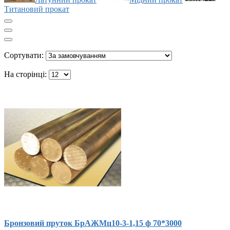
Титановий прокат
Сортувати:
На сторінці:
Бронзовий пруток БрАЖМц10-3-1,15 ф 70*3000