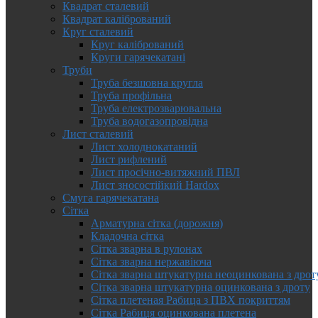
Квадрат сталевий
Квадрат калібрований
Круг сталевий
Круг калібрований
Круги гарячекатані
Труби
Труба безшовна кругла
Труба профільна
Труба електрозварювальна
Труба водогазопровідна
Лист сталевий
Лист холоднокатаний
Лист рифлений
Лист просічно-витяжний ПВЛ
Лист зносостійкий Hardox
Смуга гарячекатана
Сітка
Арматурна сітка (дорожня)
Кладочна сітка
Сітка зварна в рулонах
Сітка зварна нержавіюча
Сітка зварна штукатурна неоцинкована з дрот
Сітка зварна штукатурна оцинкована з дроту
Сітка плетеная Рабица з ПВХ покриттям
Сітка Рабиця оцинкована плетена