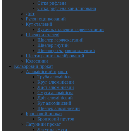
Сітка рифлена
Сітка рифлена канилирована
Дріт
Рулон оцинкований
Кут сталевий
Куточок сталевий гарячекатаний
Швелери сталеві
Швелер гарячекатаний
Швелер гнутий
Швеллер г/к равнополочний
Шестигранник калібрований
Колосники
Кольоровий прокат
Алюмінієвий прокат
Труба алюмінієва
Круг алюмінієвий
Лист алюмінієвий
Смуга алюмінієва
Дріт алюмінієвий
Кут алюмінієвий
Швелер алюмінієвий
Бронзовий прокат
Бронзовий пруток
Латунний прокат
Латунна смуга