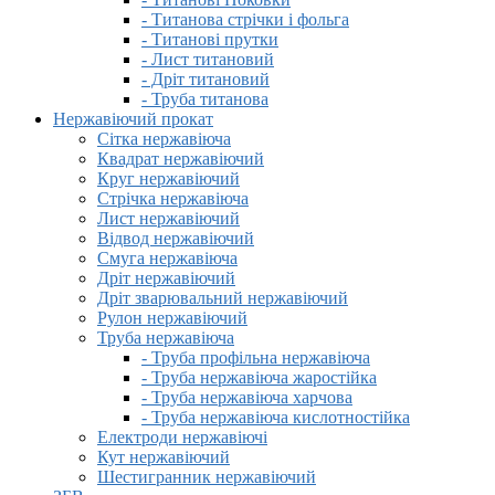
- Титанова стрічки і фольга
- Титанові прутки
- Лист титановий
- Дріт титановий
- Труба титанова
Нержавіючий прокат
Сітка нержавіюча
Квадрат нержавіючий
Круг нержавіючий
Стрічка нержавіюча
Лист нержавіючий
Відвод нержавіючий
Смуга нержавіюча
Дріт нержавіючий
Дріт зварювальний нержавіючий
Рулон нержавіючий
Труба нержавіюча
- Труба профільна нержавіюча
- Труба нержавіюча жаростійка
- Труба нержавіюча харчова
- Труба нержавіюча кислотностійка
Електроди нержавіючі
Кут нержавіючий
Шестигранник нержавіючий