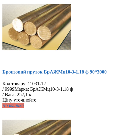
Бронзовий пруток БрАЖМц10-3-1,18 ф 90*3000
Код товару:
11031-12
/
9999
Марка: БрАЖМц10-3-1,18 ф
/ Вага: 257,1 кг
Ціну уточнюйте
До кошика