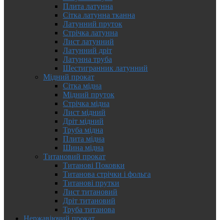
Плита латунна
Сітка латунна тканна
Латунний пруток
Стрічка латунна
Лист латунний
Латунний дріт
Латунна труба
Шестигранник латунний
Мідний прокат
Сітка мідна
Мідний пруток
Стрічка мідна
Лист мідний
Дріт мідний
Труба мідна
Плита мідна
Шина мідна
Титановий прокат
Титанові Поковки
Титанова стрічки і фольга
Титанові прутки
Лист титановий
Дріт титановий
Труба титанова
Нержавіючий прокат