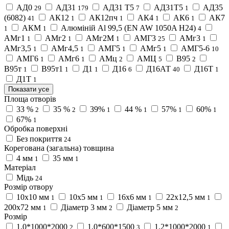
АД0
АД31
АД31 Т5
АД31Т5
АД35
29
179
7
1
(6082)
АК12
АК12пч
АК4
АК6
АК7
41
1
1
1
1
АКМ
Алюміній Al 99,5 (EN AW 1050A H24)
1
1
4
АМг1
АМг2
АМг2М
АМГ3
АМг3
1
1
1
25
1
АМг3,5
АМг4,5
АМГ5
АМг5
АМГ5-6
1
1
1
1
10
АМГ6
АМг6
АМц
АМЦ
В95
1
1
2
5
2
В95т
В95т1
Д1
Д16
Д16АТ
Д16Т
1
1
1
6
40
1
Д1Т
1
Показати усе
Площа отворів
33 %
35 %
39%
44 %
57%
60%
2
2
1
1
1
1
67%
1
Обробка поверхні
Без покриття
24
Корегована (загальна) товщина
4 мм
35 мм
1
1
Матеріал
Мідь
24
Розмір отвору
10x10 мм
10х5 мм
16х6 мм
22х12,5 мм
1
1
1
1
200x72 мм
Діаметр 3 мм
Діаметр 5 мм
1
2
2
Розмір
1,0*1000*2000
1,0*600*1500
1,2*1000*2000
2
3
1