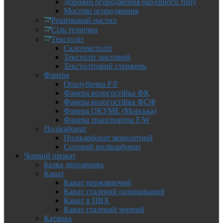
Дорожні огородження бар'єрного типу
Мостові огородження
Решітковий настил
Сіль технічна
Текстоліт
Склотекстоліт
Текстоліт листовий
Текстолітовий стержень
Фанера
Опалубочна F/F
Фанера вологостійка ФК
Фанера вологостійка ФСФ
Фанера ОКУМЕ (Морська)
Фанера транспортна F/W
Полікабонат
Полікарбонат монолітний
Сотовий полікарбонат
Чорний прокат
Балка двотаврова
Канат
Канат нержавіючий
Канат сталевий оцинкований
Канат в ПВХ
Канат сталевий чорний
Катанка