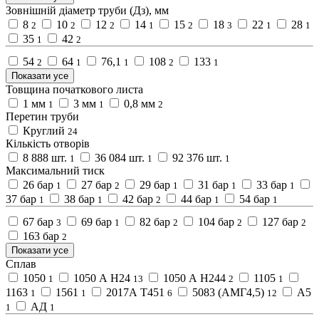
Зовнішній діаметр труби (Дз), мм
8
10
12
14
15
18
22
28
2
2
2
1
2
3
1
1
35
42
1
2
54
64
76,1
108
133
2
1
1
2
1
Показати усе
Товщина початкового листа
1 мм
3 мм
0,8 мм
1
1
2
Перетин труби
Круглий
24
Кількість отворів
8 888 шт.
36 084 шт.
92 376 шт.
1
1
1
Максимальний тиск
26 бар
27 бар
29 бар
31 бар
33 бар
1
2
1
1
1
37 бар
38 бар
42 бар
44 бар
54 бар
1
1
2
1
1
67 бар
69 бар
82 бар
104 бар
127 бар
3
1
2
2
2
163 бар
2
Показати усе
Сплав
1050
1050 А Н24
1050 А Н244
1105
1
13
2
1
1163
1561
2017А Т451
5083 (АМГ4,5)
А5
1
1
6
12
АД
1
1