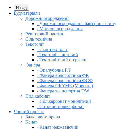
Назад
Будматеріали
Дорожні огородження
- Дорожні огородження бар'єрного типу
- Мостові огородження
Решітковий настил
Сіль технічна
Текстоліт
- Склотекстоліт
- Текстоліт листовий
- Текстолітовий стержень
Фанера
- Опалубочна F/F
- Фанера вологостійка ФК
- Фанера вологостійка ФСФ
- Фанера ОКУМЕ (Морська)
- Фанера транспортна F/W
Полікабонат
- Полікарбонат монолітний
- Сотовий полікарбонат
Чорний прокат
Балка двотаврова
Канат
- Канат нержавіючий