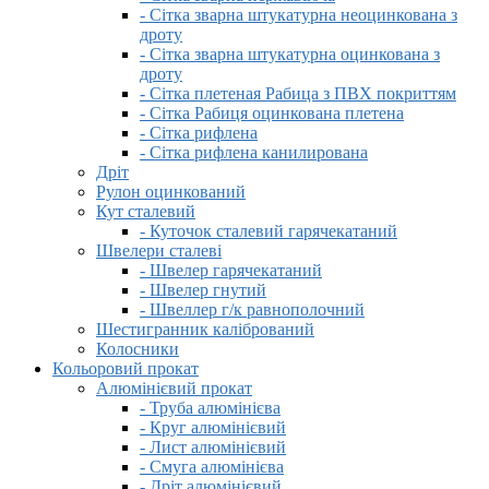
- Сітка зварна штукатурна неоцинкована з
дроту
- Сітка зварна штукатурна оцинкована з
дроту
- Сітка плетеная Рабица з ПВХ покриттям
- Сітка Рабиця оцинкована плетена
- Сітка рифлена
- Сітка рифлена канилирована
Дріт
Рулон оцинкований
Кут сталевий
- Куточок сталевий гарячекатаний
Швелери сталеві
- Швелер гарячекатаний
- Швелер гнутий
- Швеллер г/к равнополочний
Шестигранник калібрований
Колосники
Кольоровий прокат
Алюмінієвий прокат
- Труба алюмінієва
- Круг алюмінієвий
- Лист алюмінієвий
- Смуга алюмінієва
- Дріт алюмінієвий