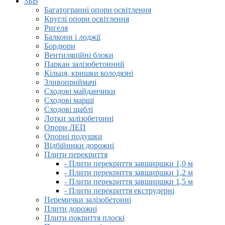
ЗБВ
Багатогранні опори освітлення
Круглі опори освітлення
Ригеля
Балкони і лоджії
Бордюри
Вентиляційні блоки
Паркан залізобетонний
Кільця, кришки колодязні
Зливоприймачі
Сходові майданчики
Сходові марші
Сходові щаблі
Лотки залізобетонні
Опори ЛЕП
Опорні подушки
Відбійники дорожні
Плити перекриття
- Плити перекриття завширшки 1,0 м
- Плити перекриття завширшки 1,2 м
- Плити перекриття завширшки 1,5 м
- Плити перекриття екструдерні
Перемички залізобетонні
Плити дорожні
Плити покриття плоскі