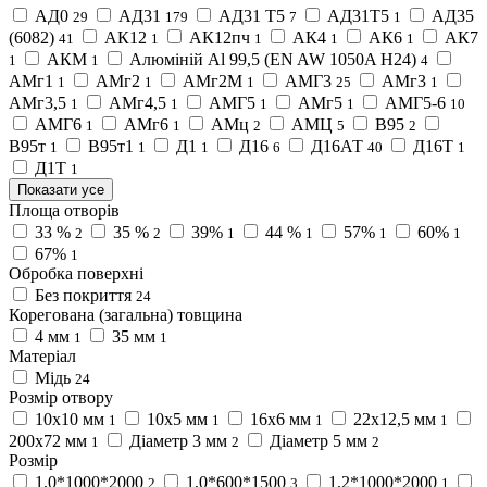
АД0
АД31
АД31 Т5
АД31Т5
АД35
29
179
7
1
(6082)
АК12
АК12пч
АК4
АК6
АК7
41
1
1
1
1
АКМ
Алюміній Al 99,5 (EN AW 1050A H24)
1
1
4
АМг1
АМг2
АМг2М
АМГ3
АМг3
1
1
1
25
1
АМг3,5
АМг4,5
АМГ5
АМг5
АМГ5-6
1
1
1
1
10
АМГ6
АМг6
АМц
АМЦ
В95
1
1
2
5
2
В95т
В95т1
Д1
Д16
Д16АТ
Д16Т
1
1
1
6
40
1
Д1Т
1
Показати усе
Площа отворів
33 %
35 %
39%
44 %
57%
60%
2
2
1
1
1
1
67%
1
Обробка поверхні
Без покриття
24
Корегована (загальна) товщина
4 мм
35 мм
1
1
Матеріал
Мідь
24
Розмір отвору
10x10 мм
10х5 мм
16х6 мм
22х12,5 мм
1
1
1
1
200x72 мм
Діаметр 3 мм
Діаметр 5 мм
1
2
2
Розмір
1,0*1000*2000
1,0*600*1500
1,2*1000*2000
2
3
1