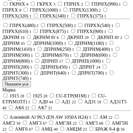
ГКРНХ
ГКРХХ
ГПРНХ
ГПРНХ(990)
6
5
2
1
ГПРХХ
ГПРХХ(1000)
ГПРХХ(1300)
8
1
2
ГПРХХ(320)
ГПРХХ(340)
ГПРХХ(375)
1
1
1
ГПРХХ(480)
ГПРХХ(500)
ГПРХХ(540)
2
2
1
ГПРХХ(610)
ГПРХХ(875)
ГПРХХ(900)
1
1
1
ДКРНМ
ДКРНМ бт
ДКРНП
ДКРНП бт
10
6
29
2
ДПРНМ
ДПРНМ(1000)
ДПРНМ(1180)
45
1
1
ДПРНМ(1410)
ДПРНМ(250)
ДПРНМ(400)
1
1
1
ДПРНМ(500)
ДПРНМ(670)
ДПРНМ(690)
1
1
1
ДПРНМ(800)
ДПРНП
ДПРНП(1000)
1
17
1
ДПРНП(200)
ДПРНП(450)
ДПРНТ
1
1
24
ДПРНТ(300)
ДПРНТ(640)
ДПРНТ(700)
1
1
1
ДПРНТ(740)
1
Показати усе
Марка
1915
1925
CU-ETP(M1M)
CU-
28
28
2
ETP(M1ПТ)
АД0
АД1
АД31
АД31Т5
1
44
22
18
АК6
АК7
46
22
21
Алюміній Al 99,5 (EN AW 1050A H24)
АМ
5
22
АМГ2
АМГ3
АМГ3Н
АМГ5
АМГ5Н
50
67
22
68
АМГ6
АМЦ
АМЦМ
БРАЖ 9-4 ф
22
67
40
22
56