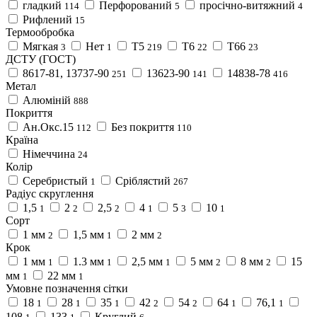
гладкий
Перфорований
просічно-витяжний
114
5
4
Рифлений
15
Термообробка
Мягкая
Нет
Т5
Т6
Т66
3
1
219
22
23
ДСТУ (ГОСТ)
8617-81, 13737-90
13623-90
14838-78
251
141
416
Метал
Алюміній
888
Покриття
Ан.Окс.15
Без покриття
112
110
Країна
Німеччина
24
Колір
Cеребристый
Сріблястий
1
267
Радіус скруглення
1,5
2
2,5
4
5
10
1
2
2
1
3
1
Сорт
1 мм
1,5 мм
2 мм
2
1
2
Крок
1 мм
1.3 мм
2,5 мм
5 мм
8 мм
15
1
1
1
2
2
мм
22 мм
1
1
Умовне позначення сітки
18
28
35
42
54
64
76,1
1
1
1
2
2
1
1
108
133
Круглий