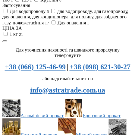
1
1
6
Застосування
Для водопроводу
для водопроводу, для газопроводу,
6
для опалення, для кондиціонера, для поливу, для зрідженого
газу, пожежегасіння
Для опалення
17
1
ЦІНА ЗА
1 кг
21
Для уточнення наявності та швидкого прорахунку
телефонуйте
+38 (066) 125-46-99
|
+38 (098) 621-30-27
або надсилайте запит на
info@astratrade.com.ua
Алюмінієвий прокат
Бронзовий прокат
Латунний прокат
Мідний прокат