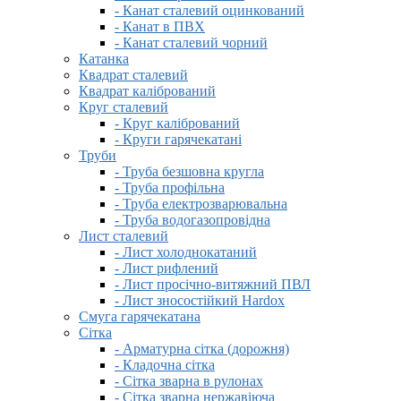
- Канат сталевий оцинкований
- Канат в ПВХ
- Канат сталевий чорний
Катанка
Квадрат сталевий
Квадрат калібрований
Круг сталевий
- Круг калібрований
- Круги гарячекатані
Труби
- Труба безшовна кругла
- Труба профільна
- Труба електрозварювальна
- Труба водогазопровідна
Лист сталевий
- Лист холоднокатаний
- Лист рифлений
- Лист просічно-витяжний ПВЛ
- Лист зносостійкий Hardox
Смуга гарячекатана
Сітка
- Арматурна сітка (дорожня)
- Кладочна сітка
- Сітка зварна в рулонах
- Сітка зварна нержавіюча