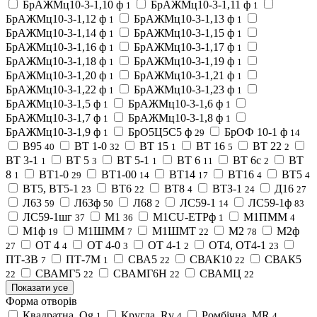
БрАЖМц10-3-1,10 ф
БрАЖМц10-3-1,11 ф
1
1
БрАЖМц10-3-1,12 ф
БрАЖМц10-3-1,13 ф
1
1
БрАЖМц10-3-1,14 ф
БрАЖМц10-3-1,15 ф
1
1
БрАЖМц10-3-1,16 ф
БрАЖМц10-3-1,17 ф
1
1
БрАЖМц10-3-1,18 ф
БрАЖМц10-3-1,19 ф
1
1
БрАЖМц10-3-1,20 ф
БрАЖМц10-3-1,21 ф
1
1
БрАЖМц10-3-1,22 ф
БрАЖМц10-3-1,23 ф
1
1
БрАЖМц10-3-1,5 ф
БрАЖМц10-3-1,6 ф
1
1
БрАЖМц10-3-1,7 ф
БрАЖМц10-3-1,8 ф
1
1
БрАЖМц10-3-1,9 ф
БрО5Ц5С5 ф
БрОФ 10-1 ф
1
29
14
В95
ВТ 1-0
ВТ 15
ВТ 16
ВТ 22
40
32
1
5
2
ВТ 3-1
ВТ 5
ВТ 5-1
ВТ 6
ВТ 6с
ВТ
1
3
1
11
2
8
ВТ1-0
ВТ1-00
ВТ14
ВТ16
ВТ5
1
29
14
17
4
4
ВТ5, ВТ5-1
ВТ6
ВТ8
ВТЗ-1
Д16
23
22
4
24
27
Л63
Л63ф
Л68
ЛС59-1
ЛС59-1ф
59
50
2
14
83
ЛС59-1шг
М1
М1CU-ETPф
М1ПММ
37
36
1
4
М1ф
М1ШММ
М1ШМТ
М2
М2ф
19
7
22
78
ОТ 4
ОТ 4-0
ОТ 4-1
ОТ4, ОТ4-1
27
4
3
2
23
ПТ-3В
ПТ-7М
СВА5
СВАК10
СВАК5
7
1
22
22
СВАМГ5
СВАМГ6Н
СВАМЦ
22
22
22
22
Показати усе
Форма отворів
Квадратна, Qg
Кругла, Rv
Ромбічна, MR
1
4
4