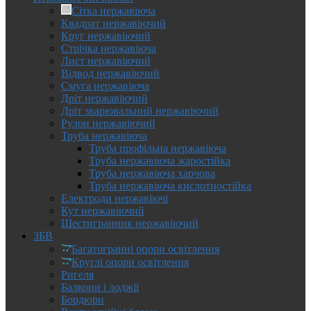
Сітка нержавіюча
Квадрат нержавіючий
Круг нержавіючий
Стрічка нержавіюча
Лист нержавіючий
Відвод нержавіючий
Смуга нержавіюча
Дріт нержавіючий
Дріт зварювальний нержавіючий
Рулон нержавіючий
Труба нержавіюча
Труба профільна нержавіюча
Труба нержавіюча жаростійка
Труба нержавіюча харчова
Труба нержавіюча кислотностійка
Електроди нержавіючі
Кут нержавіючий
Шестигранник нержавіючий
ЗБВ
Багатогранні опори освітлення
Круглі опори освітлення
Ригеля
Балкони і лоджії
Бордюри