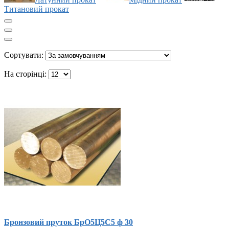
Титановий прокат
Сортувати:
На сторінці:
Бронзовий пруток БрО5Ц5С5 ф 30