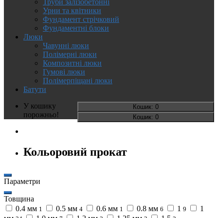
Труби залізобетонні
Урни та квітники
Фундамент стрічковий
Фундаментні блоки
Люки
Чавунні люки
Полімерні люки
Композитні люки
Гумові люки
Полімерпіщані люки
Батути
У кошику
Кошик
: 0
порожньо!
Кошик
: 0
Кольоровий прокат
Параметри
Товщина
0.4 мм
0.5 мм
0.6 мм
0.8 мм
1
1
1
4
1
6
9