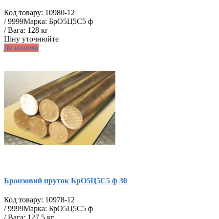
Код товару:
10980-12
/
9999
Марка: БрО5Ц5С5 ф
/ Вага: 128 кг
Ціну уточнюйте
До кошика
Бронзовий пруток БрО5Ц5С5 ф 30
Код товару:
10978-12
/
9999
Марка: БрО5Ц5С5 ф
/ Вага: 127,5 кг