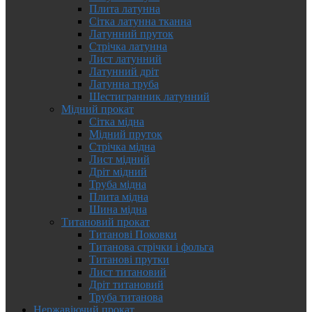
Плита латунна
Сітка латунна тканна
Латунний пруток
Стрічка латунна
Лист латунний
Латунний дріт
Латунна труба
Шестигранник латунний
Мідний прокат
Сітка мідна
Мідний пруток
Стрічка мідна
Лист мідний
Дріт мідний
Труба мідна
Плита мідна
Шина мідна
Титановий прокат
Титанові Поковки
Титанова стрічки і фольга
Титанові прутки
Лист титановий
Дріт титановий
Труба титанова
Нержавіючий прокат