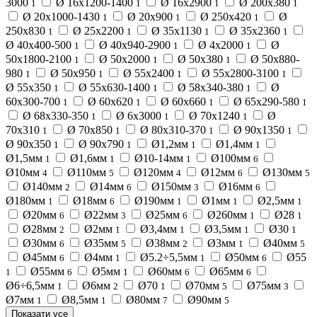
3000
Ø 16х1200-1400
Ø 16х2900
Ø 200х380
1
1
1
1
Ø 20х1000-1430
Ø 20х900
Ø 250х420
Ø
1
1
1
250х830
Ø 25х2200
Ø 35х1130
Ø 35х2360
1
1
1
1
Ø 40х400-500
Ø 40х940-2900
Ø 4х2000
Ø
1
1
1
50х1800-2100
Ø 50х2000
Ø 50х380
Ø 50х880-
1
1
1
980
Ø 50х950
Ø 55х2400
Ø 55х2800-3100
1
1
1
1
Ø 55х350
Ø 55х630-1400
Ø 58х340-380
Ø
1
1
1
60х300-700
Ø 60х620
Ø 60х660
Ø 65х290-580
1
1
1
1
Ø 68х330-350
Ø 6х3000
Ø 70х1240
Ø
1
1
1
70х310
Ø 70х850
Ø 80х310-370
Ø 90х1350
1
1
1
1
Ø 90х350
Ø 90х790
Ø1,2мм
Ø1,4мм
1
1
1
1
Ø1,5мм
Ø1,6мм
Ø10-14мм
Ø100мм
1
1
1
6
Ø10мм
Ø110мм
Ø120мм
Ø12мм
Ø130мм
4
5
4
6
5
Ø140мм
Ø14мм
Ø150мм
Ø16мм
2
6
3
6
Ø180мм
Ø18мм
Ø190мм
Ø1мм
Ø2,5мм
1
6
1
1
1
Ø20мм
Ø22мм
Ø25мм
Ø260мм
Ø28
6
3
6
1
1
Ø28мм
Ø2мм
Ø3,4мм
Ø3,5мм
Ø30
2
1
1
1
1
Ø30мм
Ø35мм
Ø38мм
Ø3мм
Ø40мм
6
5
2
1
5
Ø45мм
Ø4мм
Ø5.2÷5,5мм
Ø50мм
Ø55
6
1
1
6
Ø55мм
Ø5мм
Ø60мм
Ø65мм
1
6
1
6
6
Ø6÷6,5мм
Ø6мм
Ø70
Ø70мм
Ø75мм
1
2
1
5
3
Ø7мм
Ø8,5мм
Ø80мм
Ø90мм
1
1
7
5
Показати усе