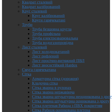
Квадрат сталевий
Квадрат калібрований
Круг сталевий
Круг калібрований
Круги гарячекатані
Труби
Труба безшовна кругла
Труба профільна
Труба електрозварювальна
Труба водогазопровідна
Лист сталевий
Лист холоднокатаний
Лист рифлений
Лист просічно-витяжний ПВЛ
Лист зносостійкий Hardox
Смуга гарячекатана
Сітка
Арматурна сітка (дорожня)
Кладочна сітка
Сітка зварна в рулонах
Сітка зварна нержавіюча
Сітка зварна штукатурна неоцинкована з дрот
Сітка зварна штукатурна оцинкована з дроту
Сітка плетеная Рабица з ПВХ покриттям
Сітка Рабиця оцинкована плетена