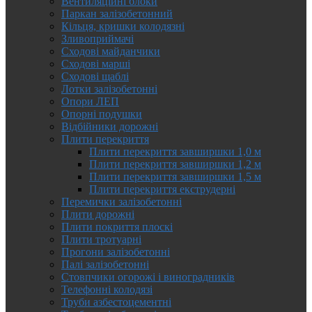
Вентиляційні блоки
Паркан залізобетонний
Кільця, кришки колодязні
Зливоприймачі
Сходові майданчики
Сходові марші
Сходові щаблі
Лотки залізобетонні
Опори ЛЕП
Опорні подушки
Відбійники дорожні
Плити перекриття
Плити перекриття завширшки 1,0 м
Плити перекриття завширшки 1,2 м
Плити перекриття завширшки 1,5 м
Плити перекриття екструдерні
Перемички залізобетонні
Плити дорожні
Плити покриття плоскі
Плити тротуарні
Прогони залізобетонні
Палі залізобетонні
Стовпчики огорожі і виноградників
Телефонні колодязі
Труби азбестоцементні