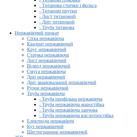
- Титанова стрічки і фольга
- Титанові прутки
- Лист титановий
- Дріт титановий
- Труба титанова
Нержавіючий прокат
Сітка нержавіюча
Квадрат нержавіючий
Круг нержавіючий
Стрічка нержавіюча
Лист нержавіючий
Відвод нержавіючий
Смуга нержавіюча
Дріт нержавіючий
Дріт зварювальний нержавіючий
Рулон нержавіючий
Труба нержавіюча
- Труба профільна нержавіюча
- Труба нержавіюча жаростійка
- Труба нержавіюча харчова
- Труба нержавіюча кислотностійка
Електроди нержавіючі
Кут нержавіючий
Шестигранник нержавіючий