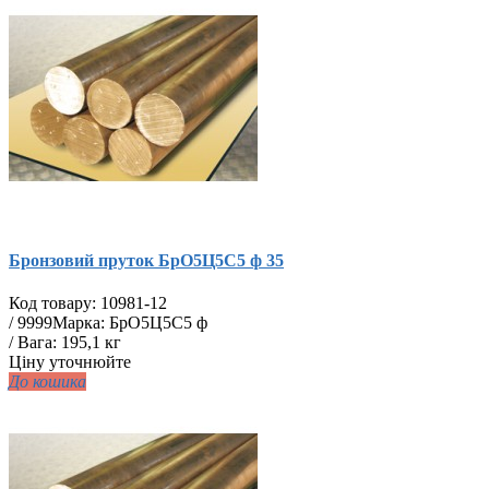
Бронзовий пруток БрО5Ц5С5 ф 35
Код товару:
10981-12
/
9999
Марка: БрО5Ц5С5 ф
/ Вага: 195,1 кг
Ціну уточнюйте
До кошика