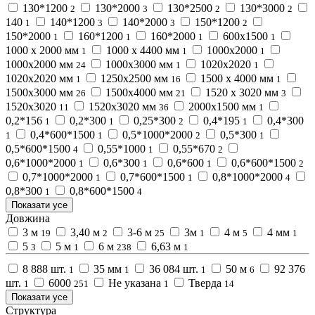
130*1200
130*2000
130*2500
130*3000
2
3
2
2
140
140*1200
140*2000
150*1200
1
3
3
2
150*2000
160*1200
160*2000
600х1500
1
1
1
1
1000 х 2000 мм
1000 х 4400 мм
1000х2000
1
1
1
1000х2000 мм
1000х3000 мм
1020х2020
24
1
1
1020х2020 мм
1250х2500 мм
1500 х 4000 мм
1
16
1
1500х3000 мм
1500х4000 мм
1520 х 3020 мм
26
21
3
1520х3020
1520х3020 мм
2000х1500 мм
11
36
1
0,2*156
0,2*300
0,25*300
0,4*195
0,4*300
1
1
2
1
0,4*600*1500
0,5*1000*2000
0,5*300
1
1
2
1
0,5*600*1500
0,55*1000
0,55*670
4
1
2
0,6*1000*2000
0,6*300
0,6*600
0,6*600*1500
1
1
1
2
0,7*1000*2000
0,7*600*1500
0,8*1000*2000
1
1
4
0,8*300
0,8*600*1500
1
4
Показати усе
Довжина
3 м
3,40 м
3-6 м
3м
4 м
4 мм
19
2
25
1
5
1
5
5 м
6 м
6,63 м
3
1
238
1
8 888 шт.
35 мм
36 084 шт.
50 м
92 376
1
1
1
6
шт.
6000
Не указана
Тверда
1
251
1
14
Показати усе
Структура