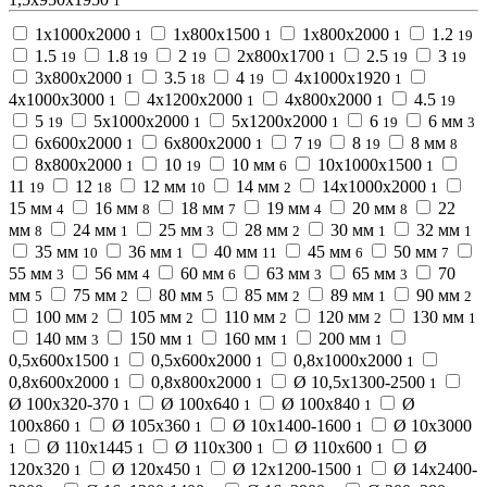
1
1х1000х2000
1х800х1500
1х800х2000
1.2
1
1
1
19
1.5
1.8
2
2х800х1700
2.5
3
19
19
19
1
19
19
3х800х2000
3.5
4
4х1000х1920
1
18
19
1
4х1000х3000
4х1200х2000
4х800х2000
4.5
1
1
1
19
5
5х1000х2000
5х1200х2000
6
6 мм
19
1
1
19
3
6х600х2000
6х800х2000
7
8
8 мм
1
1
19
19
8
8х800х2000
10
10 мм
10х1000х1500
1
19
6
1
11
12
12 мм
14 мм
14х1000х2000
19
18
10
2
1
15 мм
16 мм
18 мм
19 мм
20 мм
22
4
8
7
4
8
мм
24 мм
25 мм
28 мм
30 мм
32 мм
8
1
3
2
1
1
35 мм
36 мм
40 мм
45 мм
50 мм
10
1
11
6
7
55 мм
56 мм
60 мм
63 мм
65 мм
70
3
4
6
3
3
мм
75 мм
80 мм
85 мм
89 мм
90 мм
5
2
5
2
1
2
100 мм
105 мм
110 мм
120 мм
130 мм
2
2
2
2
1
140 мм
150 мм
160 мм
200 мм
3
1
1
1
0,5х600х1500
0,5х600х2000
0,8х1000х2000
1
1
1
0,8х600х2000
0,8х800х2000
Ø 10,5х1300-2500
1
1
1
Ø 100х320-370
Ø 100х640
Ø 100х840
Ø
1
1
1
100х860
Ø 105х360
Ø 10х1400-1600
Ø 10х3000
1
1
1
Ø 110х1445
Ø 110х300
Ø 110х600
Ø
1
1
1
1
120х320
Ø 120х450
Ø 12х1200-1500
Ø 14х2400-
1
1
1