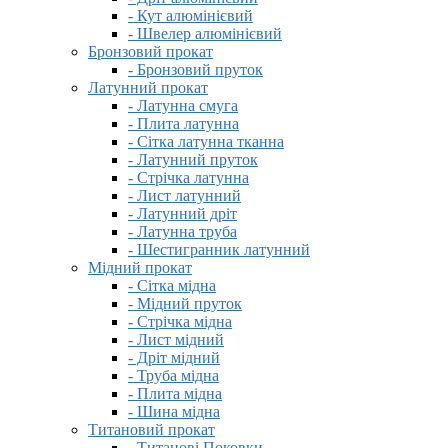
- Кут алюмінієвий
- Швелер алюмінієвий
Бронзовий прокат
- Бронзовий пруток
Латунний прокат
- Латунна смуга
- Плита латунна
- Сітка латунна тканна
- Латунний пруток
- Стрічка латунна
- Лист латунний
- Латунний дріт
- Латунна труба
- Шестигранник латунний
Мідний прокат
- Сітка мідна
- Мідний пруток
- Стрічка мідна
- Лист мідний
- Дріт мідний
- Труба мідна
- Плита мідна
- Шина мідна
Титановий прокат
- Титанові Поковки