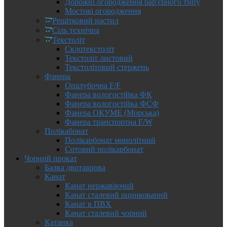
Дорожні огородження бар'єрного типу
Мостові огородження
Решітковий настил
Сіль технічна
Текстоліт
Склотекстоліт
Текстоліт листовий
Текстолітовий стержень
Фанера
Опалубочна F/F
Фанера вологостійка ФК
Фанера вологостійка ФСФ
Фанера ОКУМЕ (Морська)
Фанера транспортна F/W
Полікабонат
Полікарбонат монолітний
Сотовий полікарбонат
Чорний прокат
Балка двотаврова
Канат
Канат нержавіючий
Канат сталевий оцинкований
Канат в ПВХ
Канат сталевий чорний
Катанка