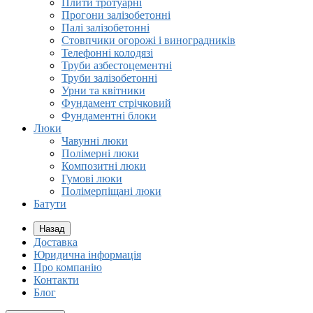
Плити тротуарні
Прогони залізобетонні
Палі залізобетонні
Стовпчики огорожі і виноградників
Телефонні колодязі
Труби азбестоцементні
Труби залізобетонні
Урни та квітники
Фундамент стрічковий
Фундаментні блоки
Люки
Чавунні люки
Полімерні люки
Композитні люки
Гумові люки
Полімерпіщані люки
Батути
Назад
Доставка
Юридична інформація
Про компанію
Контакти
Блог