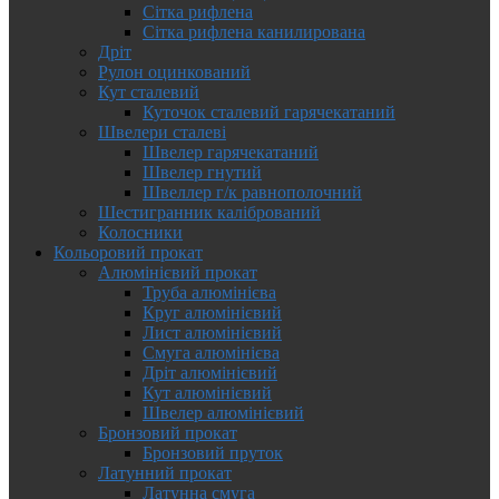
Сітка рифлена
Сітка рифлена канилирована
Дріт
Рулон оцинкований
Кут сталевий
Куточок сталевий гарячекатаний
Швелери сталеві
Швелер гарячекатаний
Швелер гнутий
Швеллер г/к равнополочний
Шестигранник калібрований
Колосники
Кольоровий прокат
Алюмінієвий прокат
Труба алюмінієва
Круг алюмінієвий
Лист алюмінієвий
Смуга алюмінієва
Дріт алюмінієвий
Кут алюмінієвий
Швелер алюмінієвий
Бронзовий прокат
Бронзовий пруток
Латунний прокат
Латунна смуга