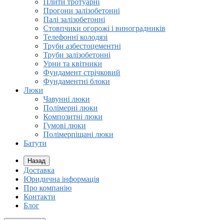
Плити тротуарні
Прогони залізобетонні
Палі залізобетонні
Стовпчики огорожі і виноградників
Телефонні колодязі
Труби азбестоцементні
Труби залізобетонні
Урни та квітники
Фундамент стрічковий
Фундаментні блоки
Люки
Чавунні люки
Полімерні люки
Композитні люки
Гумові люки
Полімерпіщані люки
Батути
Назад
Доставка
Юридична інформація
Про компанію
Контакти
Блог