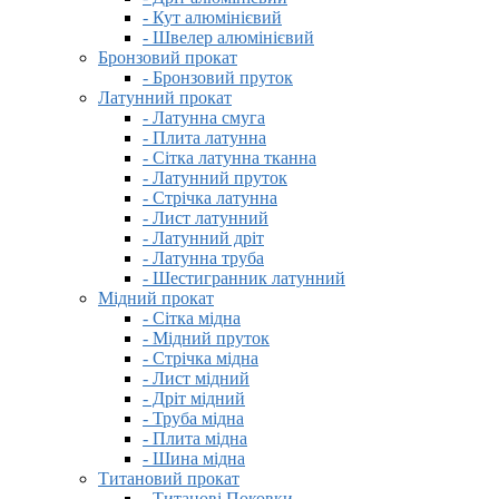
- Кут алюмінієвий
- Швелер алюмінієвий
Бронзовий прокат
- Бронзовий пруток
Латунний прокат
- Латунна смуга
- Плита латунна
- Сітка латунна тканна
- Латунний пруток
- Стрічка латунна
- Лист латунний
- Латунний дріт
- Латунна труба
- Шестигранник латунний
Мідний прокат
- Сітка мідна
- Мідний пруток
- Стрічка мідна
- Лист мідний
- Дріт мідний
- Труба мідна
- Плита мідна
- Шина мідна
Титановий прокат
- Титанові Поковки