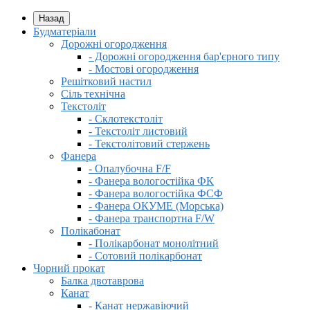
Назад
Будматеріали
Дорожні огородження
- Дорожні огородження бар'єрного типу
- Мостові огородження
Решітковий настил
Сіль технічна
Текстоліт
- Склотекстоліт
- Текстоліт листовий
- Текстолітовий стержень
Фанера
- Опалубочна F/F
- Фанера вологостійка ФК
- Фанера вологостійка ФСФ
- Фанера ОКУМЕ (Морська)
- Фанера транспортна F/W
Полікабонат
- Полікарбонат монолітний
- Сотовий полікарбонат
Чорний прокат
Балка двотаврова
Канат
- Канат нержавіючий