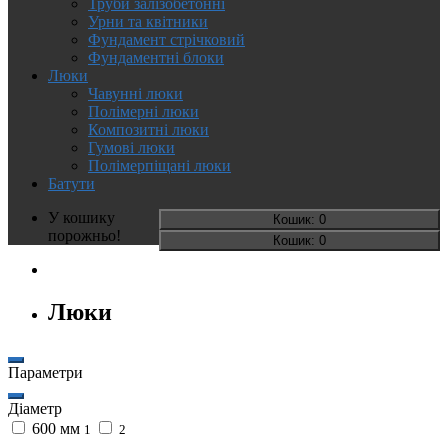
Труби залізобетонні
Урни та квітники
Фундамент стрічковий
Фундаментні блоки
Люки
Чавунні люки
Полімерні люки
Композитні люки
Гумові люки
Полімерпіщані люки
Батути
У кошику
Кошик
: 0
порожньо!
Кошик
: 0
Люки
Параметри
Діаметр
600 мм
1
2