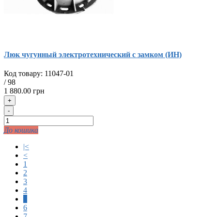
Люк чугунный электротехнический с замком (ИН)
Код товару:
11047-01
/
98
1 880.00 грн
+
-
До кошика
|<
<
1
2
3
4
5
6
7