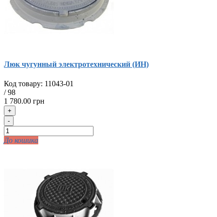
Люк чугунный электротехнический (ИН)
Код товару:
11043-01
/
98
1 780.00 грн
+
-
До кошика