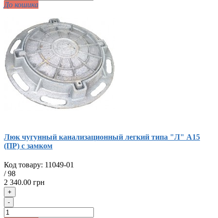
До кошика
Люк чугунный канализационный легкий типа "Л" А15
(ПР) с замком
Код товару:
11049-01
/
98
2 340.00 грн
+
-