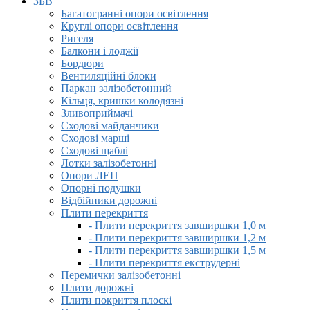
ЗБВ
Багатогранні опори освітлення
Круглі опори освітлення
Ригеля
Балкони і лоджії
Бордюри
Вентиляційні блоки
Паркан залізобетонний
Кільця, кришки колодязні
Зливоприймачі
Сходові майданчики
Сходові марші
Сходові щаблі
Лотки залізобетонні
Опори ЛЕП
Опорні подушки
Відбійники дорожні
Плити перекриття
- Плити перекриття завширшки 1,0 м
- Плити перекриття завширшки 1,2 м
- Плити перекриття завширшки 1,5 м
- Плити перекриття екструдерні
Перемички залізобетонні
Плити дорожні
Плити покриття плоскі