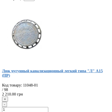
Люк чугунный канализационный легкий типа "Л" А15
(ПР)
Код товару:
11048-01
/
98
2 210.00 грн
+
-