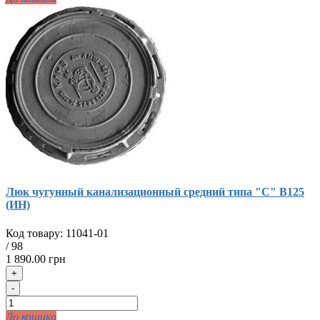
Люк чугунный канализационный средний типа "С" В125
(ИН)
Код товару:
11041-01
/
98
1 890.00 грн
+
-
До кошика