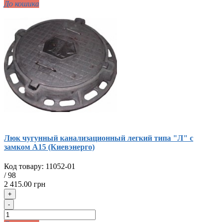
До кошика
Люк чугунный канализационный легкий типа "Л" с
замком А15 (Киевэнерго)
Код товару:
11052-01
/
98
2 415.00 грн
+
-