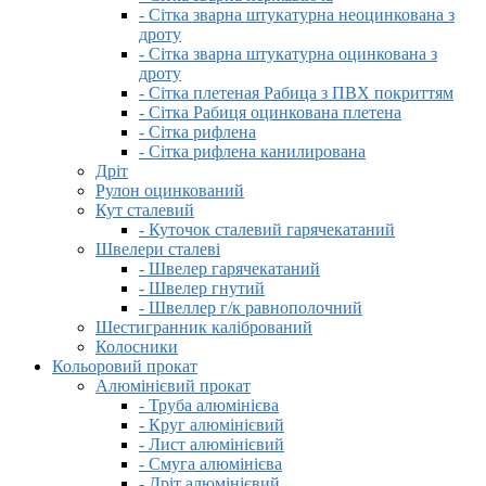
- Сітка зварна штукатурна неоцинкована з
дроту
- Сітка зварна штукатурна оцинкована з
дроту
- Сітка плетеная Рабица з ПВХ покриттям
- Сітка Рабиця оцинкована плетена
- Сітка рифлена
- Сітка рифлена канилирована
Дріт
Рулон оцинкований
Кут сталевий
- Куточок сталевий гарячекатаний
Швелери сталеві
- Швелер гарячекатаний
- Швелер гнутий
- Швеллер г/к равнополочний
Шестигранник калібрований
Колосники
Кольоровий прокат
Алюмінієвий прокат
- Труба алюмінієва
- Круг алюмінієвий
- Лист алюмінієвий
- Смуга алюмінієва
- Дріт алюмінієвий