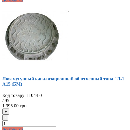
Люк чугунный канализационный облегченный типа "Л-1"
А15 (БМ)
Код товару:
11044-01
/
95
1 995.00 грн
+
-
До кошика