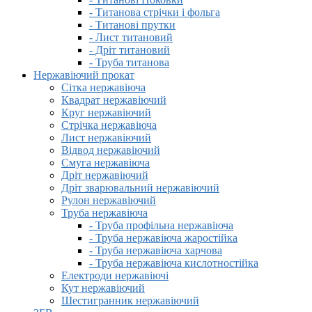
- Титанова стрічки і фольга
- Титанові прутки
- Лист титановий
- Дріт титановий
- Труба титанова
Нержавіючий прокат
Сітка нержавіюча
Квадрат нержавіючий
Круг нержавіючий
Стрічка нержавіюча
Лист нержавіючий
Відвод нержавіючий
Смуга нержавіюча
Дріт нержавіючий
Дріт зварювальний нержавіючий
Рулон нержавіючий
Труба нержавіюча
- Труба профільна нержавіюча
- Труба нержавіюча жаростійка
- Труба нержавіюча харчова
- Труба нержавіюча кислотностійка
Електроди нержавіючі
Кут нержавіючий
Шестигранник нержавіючий