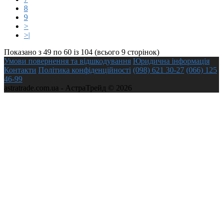
8
9
>
>|
Показано з 49 по 60 із 104 (всього 9 сторінок)
Умови повернення та відшкодування
Юридична інформація
Контакти
Політика конфіденційності
(098) 621 30-27
(066) 125
46-99
astratrade.com.ua - АстраТрейд © 2026