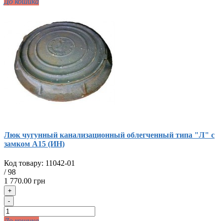
До кошика
Люк чугунный канализационный облегченный типа "Л" с
замком А15 (ИН)
Код товару:
11042-01
/
98
1 770.00 грн
+
-
До кошика