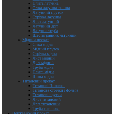
Плита латунна
Сітка латунна тканна
Латунний пруток
Стрічка латунна
Лист латунний
Латунний дріт
Латунна труба
Шестигранник латунний
Мідний прокат
Сітка мідна
Мідний пруток
Стрічка мідна
Лист мідний
Дріт мідний
Труба мідна
Плита мідна
Шина мідна
Титановий прокат
Титанові Поковки
Титанова стрічки і фольга
Титанові прутки
Лист титановий
Дріт титановий
Труба титанова
Нержавіючий прокат