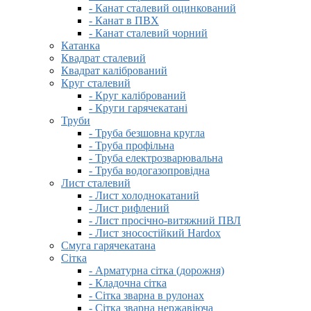
- Канат сталевий оцинкований
- Канат в ПВХ
- Канат сталевий чорний
Катанка
Квадрат сталевий
Квадрат калібрований
Круг сталевий
- Круг калібрований
- Круги гарячекатані
Труби
- Труба безшовна кругла
- Труба профільна
- Труба електрозварювальна
- Труба водогазопровідна
Лист сталевий
- Лист холоднокатаний
- Лист рифлений
- Лист просічно-витяжний ПВЛ
- Лист зносостійкий Hardox
Смуга гарячекатана
Сітка
- Арматурна сітка (дорожня)
- Кладочна сітка
- Сітка зварна в рулонах
- Сітка зварна нержавіюча