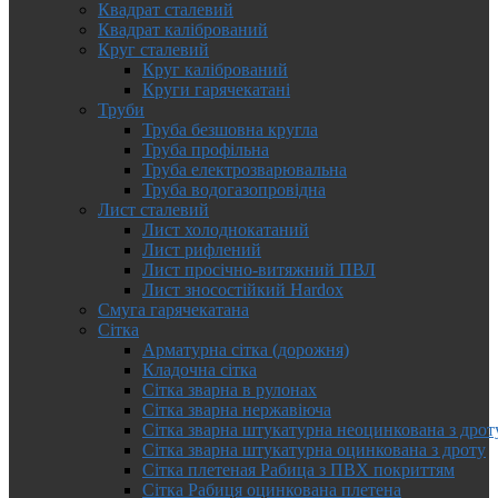
Квадрат сталевий
Квадрат калібрований
Круг сталевий
Круг калібрований
Круги гарячекатані
Труби
Труба безшовна кругла
Труба профільна
Труба електрозварювальна
Труба водогазопровідна
Лист сталевий
Лист холоднокатаний
Лист рифлений
Лист просічно-витяжний ПВЛ
Лист зносостійкий Hardox
Смуга гарячекатана
Сітка
Арматурна сітка (дорожня)
Кладочна сітка
Сітка зварна в рулонах
Сітка зварна нержавіюча
Сітка зварна штукатурна неоцинкована з дрот
Сітка зварна штукатурна оцинкована з дроту
Сітка плетеная Рабица з ПВХ покриттям
Сітка Рабиця оцинкована плетена