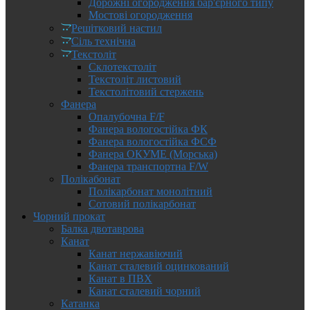
Дорожні огородження бар'єрного типу
Мостові огородження
Решітковий настил
Сіль технічна
Текстоліт
Склотекстоліт
Текстоліт листовий
Текстолітовий стержень
Фанера
Опалубочна F/F
Фанера вологостійка ФК
Фанера вологостійка ФСФ
Фанера ОКУМЕ (Морська)
Фанера транспортна F/W
Полікабонат
Полікарбонат монолітний
Сотовий полікарбонат
Чорний прокат
Балка двотаврова
Канат
Канат нержавіючий
Канат сталевий оцинкований
Канат в ПВХ
Канат сталевий чорний
Катанка