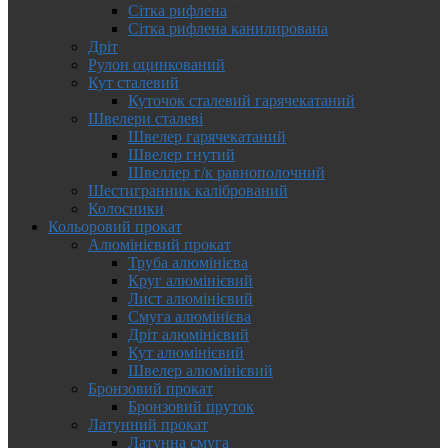
Сітка рифлена
Сітка рифлена канилирована
Дріт
Рулон оцинкований
Кут сталевий
Куточок сталевий гарячекатаний
Швелери сталеві
Швелер гарячекатаний
Швелер гнутий
Швеллер г/к равнополочний
Шестигранник калібрований
Колосники
Кольоровий прокат
Алюмінієвий прокат
Труба алюмінієва
Круг алюмінієвий
Лист алюмінієвий
Смуга алюмінієва
Дріт алюмінієвий
Кут алюмінієвий
Швелер алюмінієвий
Бронзовий прокат
Бронзовий пруток
Латунний прокат
Латунна смуга