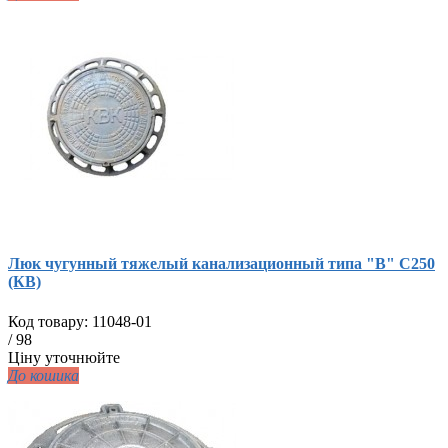
Люк чугунный тяжелый канализационный типа "В" С250
(КВ)
Код товару:
11048-01
/
98
Ціну уточнюйте
До кошика