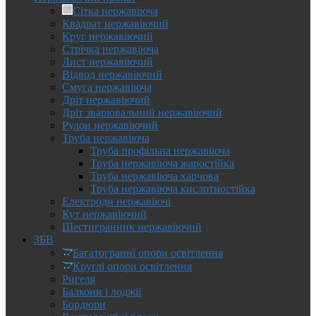
Сітка нержавіюча
Квадрат нержавіючий
Круг нержавіючий
Стрічка нержавіюча
Лист нержавіючий
Відвод нержавіючий
Смуга нержавіюча
Дріт нержавіючий
Дріт зварювальний нержавіючий
Рулон нержавіючий
Труба нержавіюча
Труба профільна нержавіюча
Труба нержавіюча жаростійка
Труба нержавіюча харчова
Труба нержавіюча кислотностійка
Електроди нержавіючі
Кут нержавіючий
Шестигранник нержавіючий
ЗБВ
Багатогранні опори освітлення
Круглі опори освітлення
Ригеля
Балкони і лоджії
Бордюри