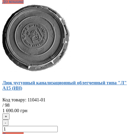
До кошика
Люк чугунный канализационный облегченный типа "Л"
А15 (ИН)
Код товару:
11041-01
/
98
1 690.00 грн
+
-