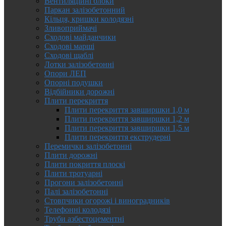
Вентиляційні блоки
Паркан залізобетонний
Кільця, кришки колодязні
Зливоприймачі
Сходові майданчики
Сходові марші
Сходові щаблі
Лотки залізобетонні
Опори ЛЕП
Опорні подушки
Відбійники дорожні
Плити перекриття
Плити перекриття завширшки 1,0 м
Плити перекриття завширшки 1,2 м
Плити перекриття завширшки 1,5 м
Плити перекриття екструдерні
Перемички залізобетонні
Плити дорожні
Плити покриття плоскі
Плити тротуарні
Прогони залізобетонні
Палі залізобетонні
Стовпчики огорожі і виноградників
Телефонні колодязі
Труби азбестоцементні