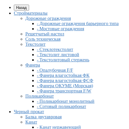
Назад
Стройматериалы
Дорожные ограждения
- Дорожные ограждения барьерного типа
- Мостовые ограждения
Решетчатый настил
Соль техническая
Текстолит
- Стеклотекстолит
- Текстолит листовой
- Текстолитовый стержень
Фанера
- Опалубочная F/F
- Фанера влагостойкая ФК
- Фанера влагостойкая ФСФ
- Фанера ОКУМЕ (Морская)
- Фанера транспортная F/W
Поликарбонат
- Поликарбонат монолитный
- Сотовый поликарбонат
Черный прокат
Балка двутавровая
Канат
- Канат нержавеющий