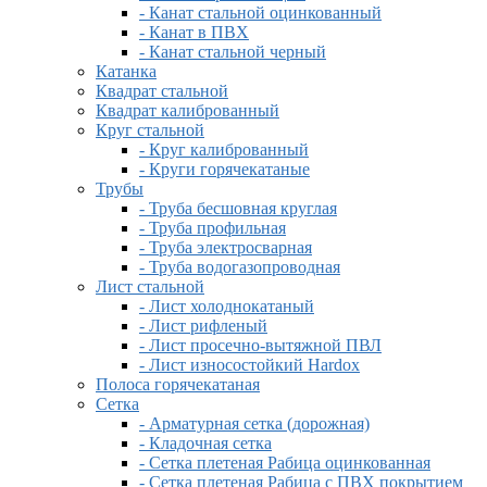
- Канат стальной оцинкованный
- Канат в ПВХ
- Канат стальной черный
Катанка
Квадрат стальной
Квадрат калиброванный
Круг стальной
- Круг калиброванный
- Круги горячекатаные
Трубы
- Труба бесшовная круглая
- Труба профильная
- Труба электросварная
- Труба водогазопроводная
Лист стальной
- Лист холоднокатаный
- Лист рифленый
- Лист просечно-вытяжной ПВЛ
- Лист износостойкий Hardox
Полоса горячекатаная
Сетка
- Арматурная сетка (дорожная)
- Кладочная сетка
- Сетка плетеная Рабица оцинкованная
- Сетка плетеная Рабица с ПВХ покрытием