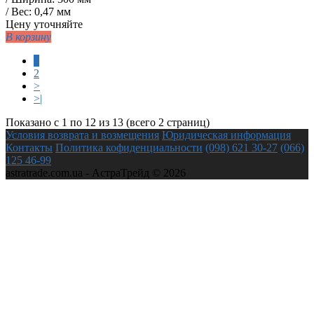
/ Вес: 0,47 мм
Цену уточняйте
В корзину
1
2
>
>|
Показано с 1 по 12 из 13 (всего 2 страниц)
Условия возврата и возмещения
Юридическая информация
Контакты
Политика кофиденциальности
(098) 621 30-27
(066)
125 46-99
astratrade.com.ua - АстраТрейд © 2026