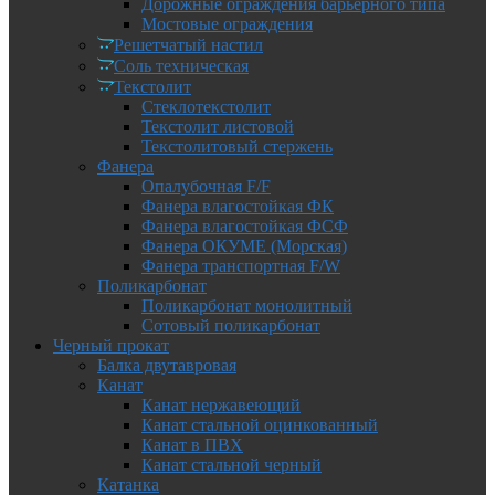
Дорожные ограждения барьерного типа
Мостовые ограждения
Решетчатый настил
Соль техническая
Текстолит
Стеклотекстолит
Текстолит листовой
Текстолитовый стержень
Фанера
Опалубочная F/F
Фанера влагостойкая ФК
Фанера влагостойкая ФСФ
Фанера ОКУМЕ (Морская)
Фанера транспортная F/W
Поликарбонат
Поликарбонат монолитный
Сотовый поликарбонат
Черный прокат
Балка двутавровая
Канат
Канат нержавеющий
Канат стальной оцинкованный
Канат в ПВХ
Канат стальной черный
Катанка