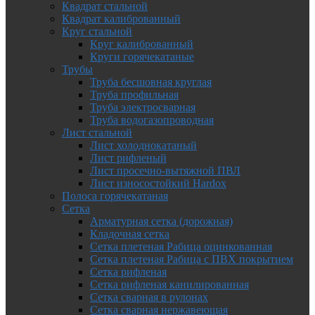
Квадрат стальной
Квадрат калиброванный
Круг стальной
Круг калиброванный
Круги горячекатаные
Трубы
Труба бесшовная круглая
Труба профильная
Труба электросварная
Труба водогазопроводная
Лист стальной
Лист холоднокатаный
Лист рифленый
Лист просечно-вытяжной ПВЛ
Лист износостойкий Hardox
Полоса горячекатаная
Сетка
Арматурная сетка (дорожная)
Кладочная сетка
Сетка плетеная Рабица оцинкованная
Сетка плетеная Рабица с ПВХ покрытием
Сетка рифленая
Сетка рифленая канилированная
Сетка сварная в рулонах
Сетка сварная нержавеющая