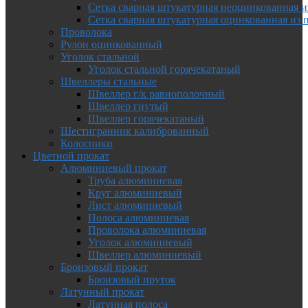
Сетка сварная штукатурная неоцинкованная и
Сетка сварная штукатурная оцинкованная из 
Проволока
Рулон оцинкованный
Уголок стальной
Уголок стальной горячекатаный
Швеллеры стальные
Швеллер г/к равнополочный
Швеллер гнутый
Швеллер горячекатаный
Шестигранник калиброванный
Колосники
Цветной прокат
Алюминиевый прокат
Труба алюминиевая
Круг алюминиевый
Лист алюминиевый
Полоса алюминиевая
Проволока алюминиевая
Уголок алюминиевый
Швеллер алюминиевый
Бронзовый прокат
Бронзовый пруток
Латунный прокат
Латунная полоса