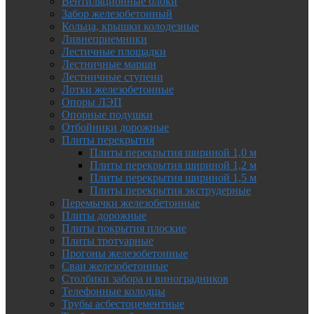
Вентиляционные блоки
Забор железобетонный
Кольца, крышки колодезные
Ливнеприемники
Лестичные площадки
Лестничные марши
Лестничные ступени
Лотки железобетонные
Опоры ЛЭП
Опорные подушки
Отбойники дорожные
Плиты перекрытия
Плиты перекрытия шириной 1,0 м
Плиты перекрытия шириной 1,2 м
Плиты перекрытия шириной 1,5 м
Плиты перекрытия экструдерные
Перемычки железобетонные
Плиты дорожные
Плиты покрытия плоские
Плиты тротуарные
Прогоны железобетонные
Сваи железобетонные
Столбики забора и виноградников
Телефонные колодцы
Трубы асбестоцементные