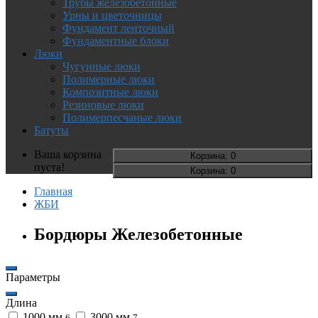
Трубы железобетонные
Урны и цветочницы
Фундамент ленточный
Фундаментные блоки
Люки
Чугунные люки
Полимерные люки
Композитные люки
Резиновые люки
Полимерпесчаные люки
Батуты
Ваша корзина
Корзина
: 0
пуста!
Корзина
: 0
Главная
ЖБИ
Бордюры Железобетонные
Параметры
Длина
1000 мм
3000 мм
6
7