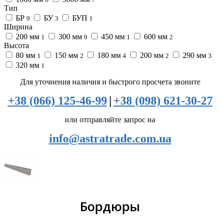
Тип
БР
БУ
БУП
9
3
1
Ширина
200 мм
300 мм
450 мм
600 мм
1
9
1
2
Высота
80 мм
150 мм
180 мм
200 мм
290 мм
1
2
4
2
3
320 мм
1
Для уточнения наличия и быстрого просчета звоните
+38 (066) 125-46-99
|
+38 (098) 621-30-27
или отправляйте запрос на
info@astratrade.com.ua
Бордюры