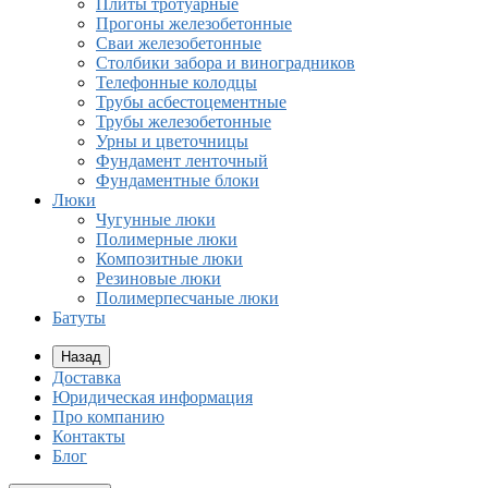
Плиты тротуарные
Прогоны железобетонные
Сваи железобетонные
Столбики забора и виноградников
Телефонные колодцы
Трубы асбестоцементные
Трубы железобетонные
Урны и цветочницы
Фундамент ленточный
Фундаментные блоки
Люки
Чугунные люки
Полимерные люки
Композитные люки
Резиновые люки
Полимерпесчаные люки
Батуты
Назад
Доставка
Юридическая информация
Про компанию
Контакты
Блог