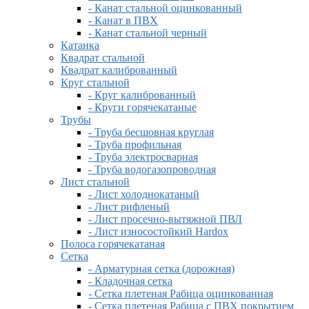
- Канат стальной оцинкованный
- Канат в ПВХ
- Канат стальной черный
Катанка
Квадрат стальной
Квадрат калиброванный
Круг стальной
- Круг калиброванный
- Круги горячекатаные
Трубы
- Труба бесшовная круглая
- Труба профильная
- Труба электросварная
- Труба водогазопроводная
Лист стальной
- Лист холоднокатаный
- Лист рифленый
- Лист просечно-вытяжной ПВЛ
- Лист износостойкий Hardox
Полоса горячекатаная
Сетка
- Арматурная сетка (дорожная)
- Кладочная сетка
- Сетка плетеная Рабица оцинкованная
- Сетка плетеная Рабица с ПВХ покрытием