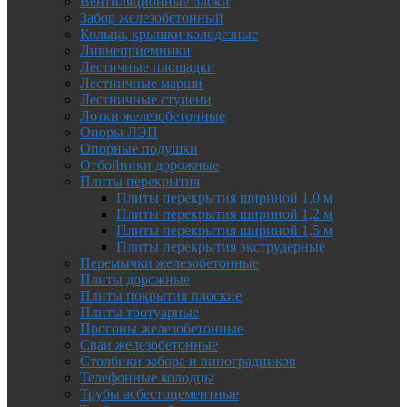
Вентиляционные блоки
Забор железобетонный
Кольца, крышки колодезные
Ливнеприемники
Лестичные площадки
Лестничные марши
Лестничные ступени
Лотки железобетонные
Опоры ЛЭП
Опорные подушки
Отбойники дорожные
Плиты перекрытия
Плиты перекрытия шириной 1,0 м
Плиты перекрытия шириной 1,2 м
Плиты перекрытия шириной 1,5 м
Плиты перекрытия экструдерные
Перемычки железобетонные
Плиты дорожные
Плиты покрытия плоские
Плиты тротуарные
Прогоны железобетонные
Сваи железобетонные
Столбики забора и виноградников
Телефонные колодцы
Трубы асбестоцементные