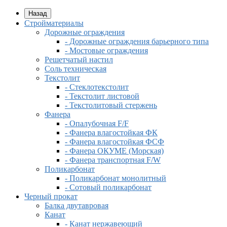
Назад
Стройматериалы
Дорожные ограждения
- Дорожные ограждения барьерного типа
- Мостовые ограждения
Решетчатый настил
Соль техническая
Текстолит
- Стеклотекстолит
- Текстолит листовой
- Текстолитовый стержень
Фанера
- Опалубочная F/F
- Фанера влагостойкая ФК
- Фанера влагостойкая ФСФ
- Фанера ОКУМЕ (Морская)
- Фанера транспортная F/W
Поликарбонат
- Поликарбонат монолитный
- Сотовый поликарбонат
Черный прокат
Балка двутавровая
Канат
- Канат нержавеющий