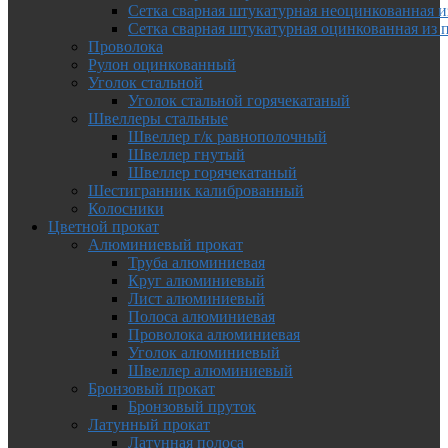
Сетка сварная штукатурная неоцинкованная и
Сетка сварная штукатурная оцинкованная из 
Проволока
Рулон оцинкованный
Уголок стальной
Уголок стальной горячекатаный
Швеллеры стальные
Швеллер г/к равнополочный
Швеллер гнутый
Швеллер горячекатаный
Шестигранник калиброванный
Колосники
Цветной прокат
Алюминиевый прокат
Труба алюминиевая
Круг алюминиевый
Лист алюминиевый
Полоса алюминиевая
Проволока алюминиевая
Уголок алюминиевый
Швеллер алюминиевый
Бронзовый прокат
Бронзовый пруток
Латунный прокат
Латунная полоса