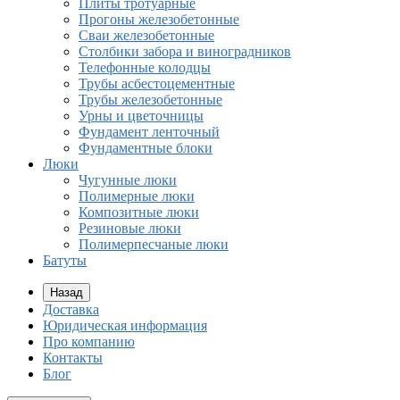
Плиты тротуарные
Прогоны железобетонные
Сваи железобетонные
Столбики забора и виноградников
Телефонные колодцы
Трубы асбестоцементные
Трубы железобетонные
Урны и цветочницы
Фундамент ленточный
Фундаментные блоки
Люки
Чугунные люки
Полимерные люки
Композитные люки
Резиновые люки
Полимерпесчаные люки
Батуты
Назад
Доставка
Юридическая информация
Про компанию
Контакты
Блог