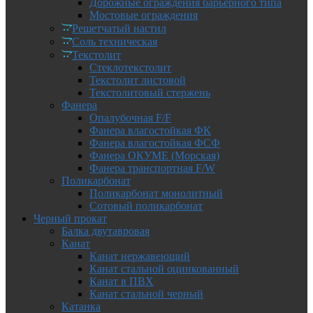
Дорожные ограждения барьерного типа
Мостовые ограждения
Решетчатый настил
Соль техническая
Текстолит
Стеклотекстолит
Текстолит листовой
Текстолитовый стержень
Фанера
Опалубочная F/F
Фанера влагостойкая ФК
Фанера влагостойкая ФСФ
Фанера ОКУМЕ (Морская)
Фанера транспортная F/W
Поликарбонат
Поликарбонат монолитный
Сотовый поликарбонат
Черный прокат
Балка двутавровая
Канат
Канат нержавеющий
Канат стальной оцинкованный
Канат в ПВХ
Канат стальной черный
Катанка