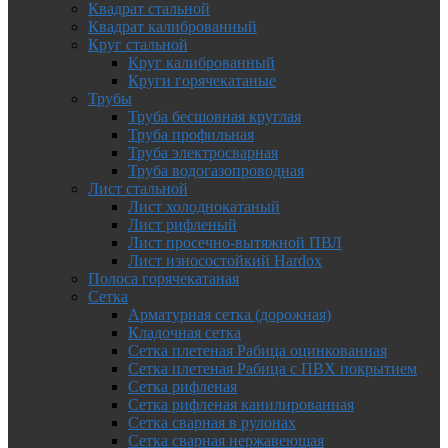
Квадрат стальной
Квадрат калиброванный
Круг стальной
Круг калиброванный
Круги горячекатаные
Трубы
Труба бесшовная круглая
Труба профильная
Труба электросварная
Труба водогазопроводная
Лист стальной
Лист холоднокатаный
Лист рифленый
Лист просечно-вытяжной ПВЛ
Лист износостойкий Hardox
Полоса горячекатаная
Сетка
Арматурная сетка (дорожная)
Кладочная сетка
Сетка плетеная Рабица оцинкованная
Сетка плетеная Рабица с ПВХ покрытием
Сетка рифленая
Сетка рифленая канилированная
Сетка сварная в рулонах
Сетка сварная нержавеющая