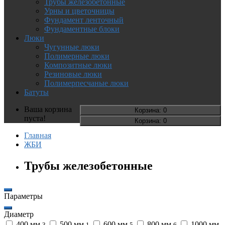
Трубы железобетонные
Урны и цветочницы
Фундамент ленточный
Фундаментные блоки
Люки
Чугунные люки
Полимерные люки
Композитные люки
Резиновые люки
Полимерпесчаные люки
Батуты
Ваша корзина
Корзина
: 0
пуста!
Корзина
: 0
Главная
ЖБИ
Трубы железобетонные
Параметры
Диаметр
400 мм
500 мм
600 мм
800 мм
1000 мм
3
1
5
6