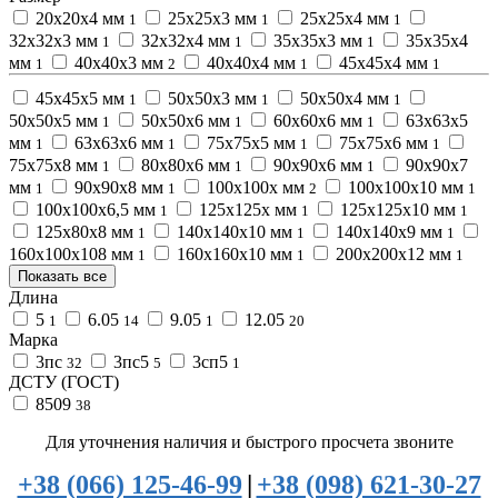
20х20х4 мм
25х25х3 мм
25х25х4 мм
1
1
1
32х32х3 мм
32х32х4 мм
35х35х3 мм
35х35х4
1
1
1
мм
40х40х3 мм
40х40х4 мм
45х45х4 мм
1
2
1
1
45х45х5 мм
50х50х3 мм
50х50х4 мм
1
1
1
50х50х5 мм
50х50х6 мм
60х60х6 мм
63х63х5
1
1
1
мм
63х63х6 мм
75х75х5 мм
75х75х6 мм
1
1
1
1
75х75х8 мм
80х80х6 мм
90х90х6 мм
90х90х7
1
1
1
мм
90х90х8 мм
100х100х мм
100х100х10 мм
1
1
2
1
100х100х6,5 мм
125х125х мм
125х125х10 мм
1
1
1
125х80х8 мм
140х140х10 мм
140х140х9 мм
1
1
1
160х100х108 мм
160х160х10 мм
200х200х12 мм
1
1
1
Показать все
Длина
5
6.05
9.05
12.05
1
14
1
20
Марка
3пс
3пс5
3сп5
32
5
1
ДСТУ (ГОСТ)
8509
38
Для уточнения наличия и быстрого просчета звоните
+38 (066) 125-46-99
|
+38 (098) 621-30-27