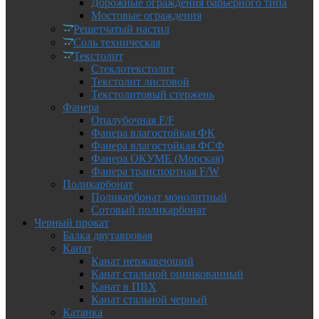
Дорожные ограждения барьерного типа
Мостовые ограждения
Решетчатый настил
Соль техническая
Текстолит
Стеклотекстолит
Текстолит листовой
Текстолитовый стержень
Фанера
Опалубочная F/F
Фанера влагостойкая ФК
Фанера влагостойкая ФСФ
Фанера ОКУМЕ (Морская)
Фанера транспортная F/W
Поликарбонат
Поликарбонат монолитный
Сотовый поликарбонат
Черный прокат
Балка двутавровая
Канат
Канат нержавеющий
Канат стальной оцинкованный
Канат в ПВХ
Канат стальной черный
Катанка