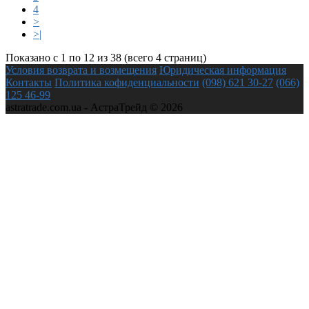
4
>
>|
Показано с 1 по 12 из 38 (всего 4 страниц)
Условия возврата и возмещения
Юридическая информация
Контакты
Политика кофиденциальности
(098) 621 30-27
(066)
125 46-99
astratrade.com.ua - АстраТрейд © 2026