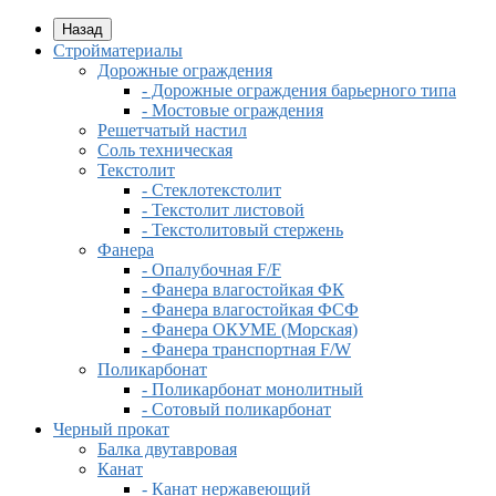
Назад
Стройматериалы
Дорожные ограждения
- Дорожные ограждения барьерного типа
- Мостовые ограждения
Решетчатый настил
Соль техническая
Текстолит
- Стеклотекстолит
- Текстолит листовой
- Текстолитовый стержень
Фанера
- Опалубочная F/F
- Фанера влагостойкая ФК
- Фанера влагостойкая ФСФ
- Фанера ОКУМЕ (Морская)
- Фанера транспортная F/W
Поликарбонат
- Поликарбонат монолитный
- Сотовый поликарбонат
Черный прокат
Балка двутавровая
Канат
- Канат нержавеющий