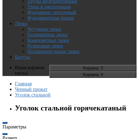
Трубы железобетонные
Урны и цветочницы
Фундамент ленточный
Фундаментные блоки
Люки
Чугунные люки
Полимерные люки
Композитные люки
Резиновые люки
Полимерпесчаные люки
Батуты
Ваша корзина
Корзина
: 0
пуста!
Корзина
: 0
Главная
Черный прокат
Уголок стальной
Уголок стальной горячекатаный
Параметры
Размер