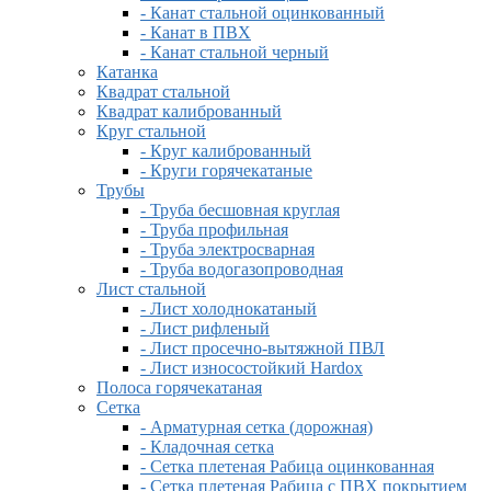
- Канат стальной оцинкованный
- Канат в ПВХ
- Канат стальной черный
Катанка
Квадрат стальной
Квадрат калиброванный
Круг стальной
- Круг калиброванный
- Круги горячекатаные
Трубы
- Труба бесшовная круглая
- Труба профильная
- Труба электросварная
- Труба водогазопроводная
Лист стальной
- Лист холоднокатаный
- Лист рифленый
- Лист просечно-вытяжной ПВЛ
- Лист износостойкий Hardox
Полоса горячекатаная
Сетка
- Арматурная сетка (дорожная)
- Кладочная сетка
- Сетка плетеная Рабица оцинкованная
- Сетка плетеная Рабица с ПВХ покрытием