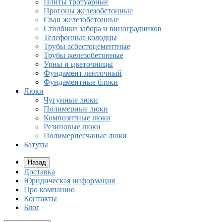
Плиты тротуарные
Прогоны железобетонные
Сваи железобетонные
Столбики забора и виноградников
Телефонные колодцы
Трубы асбестоцементные
Трубы железобетонные
Урны и цветочницы
Фундамент ленточный
Фундаментные блоки
Люки
Чугунные люки
Полимерные люки
Композитные люки
Резиновые люки
Полимерпесчаные люки
Батуты
Назад
Доставка
Юридическая информация
Про компанию
Контакты
Блог