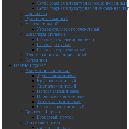
Сетка сварная штукатурная неоцинкованная и
Сетка сварная штукатурная оцинкованная из 
Проволока
Рулон оцинкованный
Уголок стальной
Уголок стальной горячекатаный
Швеллеры стальные
Швеллер г/к равнополочный
Швеллер гнутый
Швеллер горячекатаный
Шестигранник калиброванный
Колосники
Цветной прокат
Алюминиевый прокат
Труба алюминиевая
Круг алюминиевый
Лист алюминиевый
Полоса алюминиевая
Проволока алюминиевая
Уголок алюминиевый
Швеллер алюминиевый
Бронзовый прокат
Бронзовый пруток
Латунный прокат
Латунная полоса