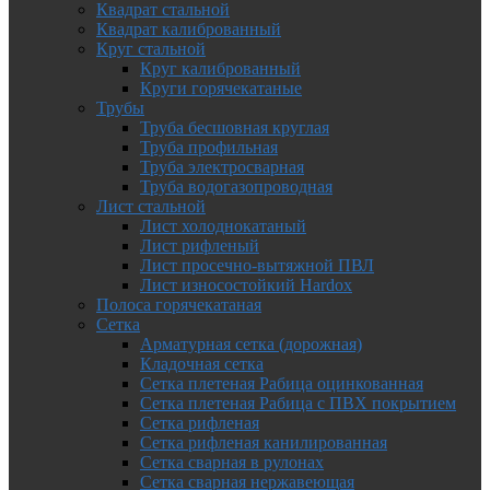
Квадрат стальной
Квадрат калиброванный
Круг стальной
Круг калиброванный
Круги горячекатаные
Трубы
Труба бесшовная круглая
Труба профильная
Труба электросварная
Труба водогазопроводная
Лист стальной
Лист холоднокатаный
Лист рифленый
Лист просечно-вытяжной ПВЛ
Лист износостойкий Hardox
Полоса горячекатаная
Сетка
Арматурная сетка (дорожная)
Кладочная сетка
Сетка плетеная Рабица оцинкованная
Сетка плетеная Рабица с ПВХ покрытием
Сетка рифленая
Сетка рифленая канилированная
Сетка сварная в рулонах
Сетка сварная нержавеющая