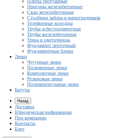
Плиты тротуарные
Прогоны железобетонные
Сваи железобетонные
Столбики забора и виноградников
Телефонные колодцы
Трубы асбестоцементные
Трубы железобетонные
Урны и цветочницы
Фундамент ленточный
Фундаментные блоки
Люки
Чугунные люки
Полимерные люки
Композитные люки
Резиновые люки
Полимерпесчаные люки
Батуты
Назад
Доставка
Юридическая информация
Про компанию
Контакты
Блог