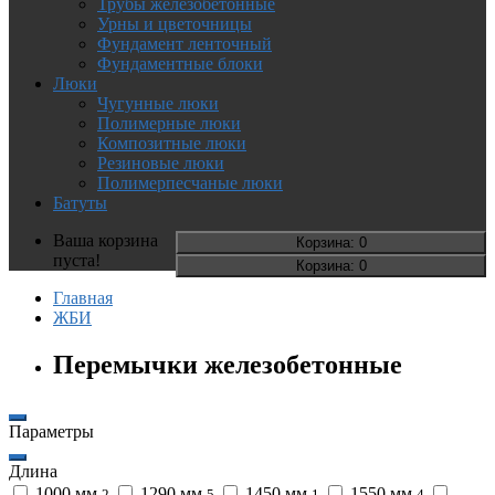
Трубы железобетонные
Урны и цветочницы
Фундамент ленточный
Фундаментные блоки
Люки
Чугунные люки
Полимерные люки
Композитные люки
Резиновые люки
Полимерпесчаные люки
Батуты
Ваша корзина
Корзина
: 0
пуста!
Корзина
: 0
Главная
ЖБИ
Перемычки железобетонные
Параметры
Длина
1000 мм
1290 мм
1450 мм
1550 мм
2
5
1
4