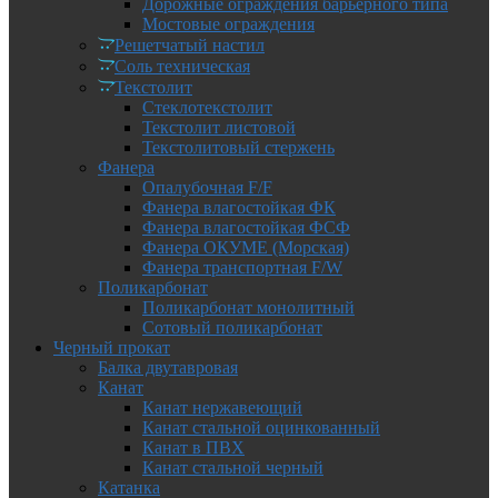
Дорожные ограждения барьерного типа
Мостовые ограждения
Решетчатый настил
Соль техническая
Текстолит
Стеклотекстолит
Текстолит листовой
Текстолитовый стержень
Фанера
Опалубочная F/F
Фанера влагостойкая ФК
Фанера влагостойкая ФСФ
Фанера ОКУМЕ (Морская)
Фанера транспортная F/W
Поликарбонат
Поликарбонат монолитный
Сотовый поликарбонат
Черный прокат
Балка двутавровая
Канат
Канат нержавеющий
Канат стальной оцинкованный
Канат в ПВХ
Канат стальной черный
Катанка