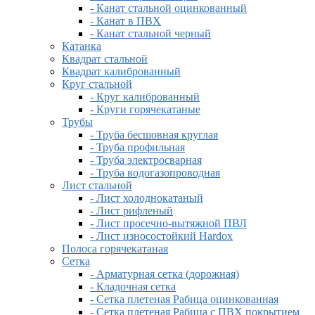
- Канат стальной оцинкованный
- Канат в ПВХ
- Канат стальной черный
Катанка
Квадрат стальной
Квадрат калиброванный
Круг стальной
- Круг калиброванный
- Круги горячекатаные
Трубы
- Труба бесшовная круглая
- Труба профильная
- Труба электросварная
- Труба водогазопроводная
Лист стальной
- Лист холоднокатаный
- Лист рифленый
- Лист просечно-вытяжной ПВЛ
- Лист износостойкий Hardox
Полоса горячекатаная
Сетка
- Арматурная сетка (дорожная)
- Кладочная сетка
- Сетка плетеная Рабица оцинкованная
- Сетка плетеная Рабица с ПВХ покрытием