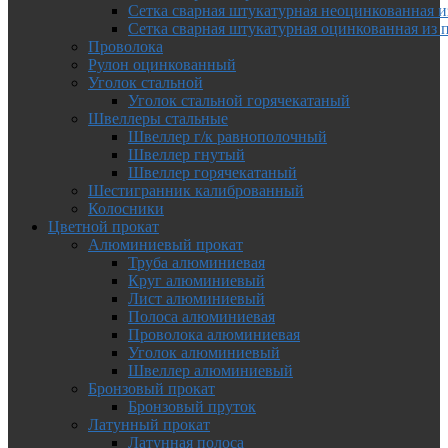
Сетка сварная штукатурная неоцинкованная и
Сетка сварная штукатурная оцинкованная из 
Проволока
Рулон оцинкованный
Уголок стальной
Уголок стальной горячекатаный
Швеллеры стальные
Швеллер г/к равнополочный
Швеллер гнутый
Швеллер горячекатаный
Шестигранник калиброванный
Колосники
Цветной прокат
Алюминиевый прокат
Труба алюминиевая
Круг алюминиевый
Лист алюминиевый
Полоса алюминиевая
Проволока алюминиевая
Уголок алюминиевый
Швеллер алюминиевый
Бронзовый прокат
Бронзовый пруток
Латунный прокат
Латунная полоса