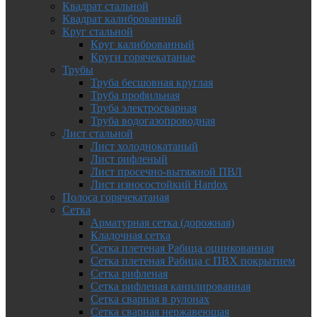
Квадрат стальной
Квадрат калиброванный
Круг стальной
Круг калиброванный
Круги горячекатаные
Трубы
Труба бесшовная круглая
Труба профильная
Труба электросварная
Труба водогазопроводная
Лист стальной
Лист холоднокатаный
Лист рифленый
Лист просечно-вытяжной ПВЛ
Лист износостойкий Hardox
Полоса горячекатаная
Сетка
Арматурная сетка (дорожная)
Кладочная сетка
Сетка плетеная Рабица оцинкованная
Сетка плетеная Рабица с ПВХ покрытием
Сетка рифленая
Сетка рифленая канилированная
Сетка сварная в рулонах
Сетка сварная нержавеющая