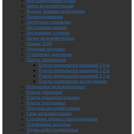
Вентиляционные блоки
Забор железобетонный
Кольца, крышки колодезные
Ливнеприемники
Лестичные площадки
Лестничные марши
Лестничные ступени
Лотки железобетонные
Опоры ЛЭП
Опорные подушки
Отбойники дорожные
Плиты перекрытия
Плиты перекрытия шириной 1,0 м
Плиты перекрытия шириной 1,2 м
Плиты перекрытия шириной 1,5 м
Плиты перекрытия экструдерные
Перемычки железобетонные
Плиты дорожные
Плиты покрытия плоские
Плиты тротуарные
Прогоны железобетонные
Сваи железобетонные
Столбики забора и виноградников
Телефонные колодцы
Трубы асбестоцементные