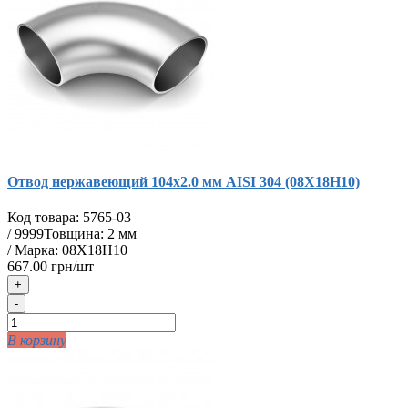
Отвод нержавеющий 104х2.0 мм AISI 304 (08Х18Н10)
Код товара:
5765-03
/
9999
Товщина: 2 мм
/ Марка: 08Х18Н10
667.00 грн/шт
+
-
В корзину