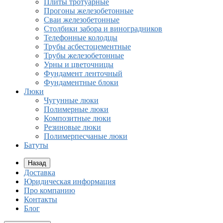
Плиты тротуарные
Прогоны железобетонные
Сваи железобетонные
Столбики забора и виноградников
Телефонные колодцы
Трубы асбестоцементные
Трубы железобетонные
Урны и цветочницы
Фундамент ленточный
Фундаментные блоки
Люки
Чугунные люки
Полимерные люки
Композитные люки
Резиновые люки
Полимерпесчаные люки
Батуты
Назад
Доставка
Юридическая информация
Про компанию
Контакты
Блог