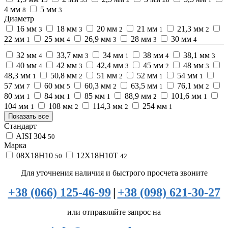
4 мм
5 мм
8
3
Диаметр
16 мм
18 мм
20 мм
21 мм
21,3 мм
3
3
2
1
2
22 мм
25 мм
26,9 мм
28 мм
30 мм
1
4
3
3
4
32 мм
33,7 мм
34 мм
38 мм
38,1 мм
4
3
1
4
3
40 мм
42 мм
42,4 мм
45 мм
48 мм
4
3
3
2
3
48,3 мм
50,8 мм
51 мм
52 мм
54 мм
1
2
2
1
1
57 мм
60 мм
60,3 мм
63,5 мм
76,1 мм
7
5
2
1
2
80 мм
84 мм
85 мм
88,9 мм
101,6 мм
1
1
1
2
1
104 мм
108 мм
114,3 мм
254 мм
1
2
2
1
Показать все
Стандарт
AISI 304
50
Марка
08Х18Н10
12Х18Н10Т
50
42
Для уточнения наличия и быстрого просчета звоните
+38 (066) 125-46-99
|
+38 (098) 621-30-27
или отправляйте запрос на