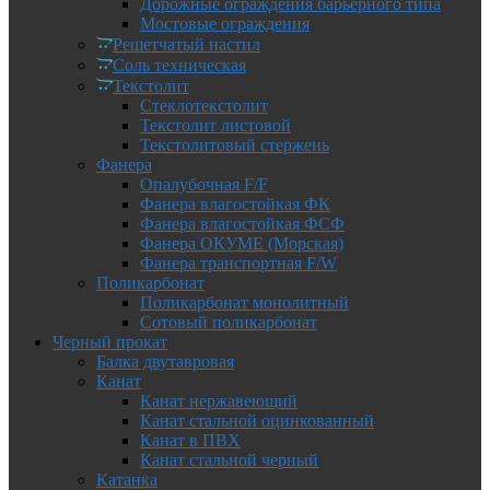
Дорожные ограждения барьерного типа
Мостовые ограждения
Решетчатый настил
Соль техническая
Текстолит
Стеклотекстолит
Текстолит листовой
Текстолитовый стержень
Фанера
Опалубочная F/F
Фанера влагостойкая ФК
Фанера влагостойкая ФСФ
Фанера ОКУМЕ (Морская)
Фанера транспортная F/W
Поликарбонат
Поликарбонат монолитный
Сотовый поликарбонат
Черный прокат
Балка двутавровая
Канат
Канат нержавеющий
Канат стальной оцинкованный
Канат в ПВХ
Канат стальной черный
Катанка