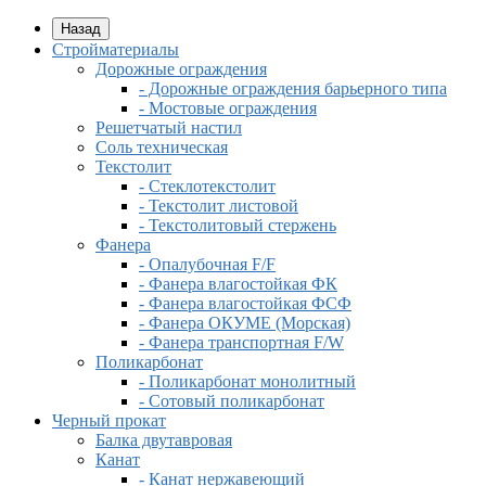
Назад
Стройматериалы
Дорожные ограждения
- Дорожные ограждения барьерного типа
- Мостовые ограждения
Решетчатый настил
Соль техническая
Текстолит
- Стеклотекстолит
- Текстолит листовой
- Текстолитовый стержень
Фанера
- Опалубочная F/F
- Фанера влагостойкая ФК
- Фанера влагостойкая ФСФ
- Фанера ОКУМЕ (Морская)
- Фанера транспортная F/W
Поликарбонат
- Поликарбонат монолитный
- Сотовый поликарбонат
Черный прокат
Балка двутавровая
Канат
- Канат нержавеющий