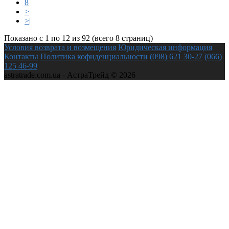
8
>
>|
Показано с 1 по 12 из 92 (всего 8 страниц)
Условия возврата и возмещения
Юридическая информация
Контакты
Политика кофиденциальности
(098) 621 30-27
(066)
125 46-99
astratrade.com.ua - АстраТрейд © 2026