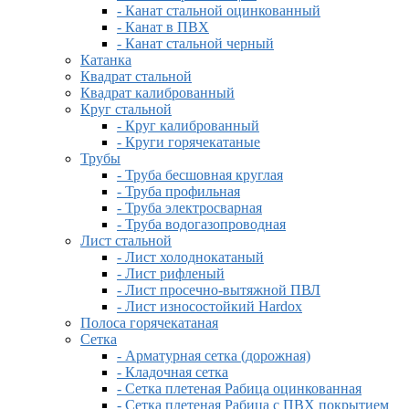
- Канат стальной оцинкованный
- Канат в ПВХ
- Канат стальной черный
Катанка
Квадрат стальной
Квадрат калиброванный
Круг стальной
- Круг калиброванный
- Круги горячекатаные
Трубы
- Труба бесшовная круглая
- Труба профильная
- Труба электросварная
- Труба водогазопроводная
Лист стальной
- Лист холоднокатаный
- Лист рифленый
- Лист просечно-вытяжной ПВЛ
- Лист износостойкий Hardox
Полоса горячекатаная
Сетка
- Арматурная сетка (дорожная)
- Кладочная сетка
- Сетка плетеная Рабица оцинкованная
- Сетка плетеная Рабица с ПВХ покрытием