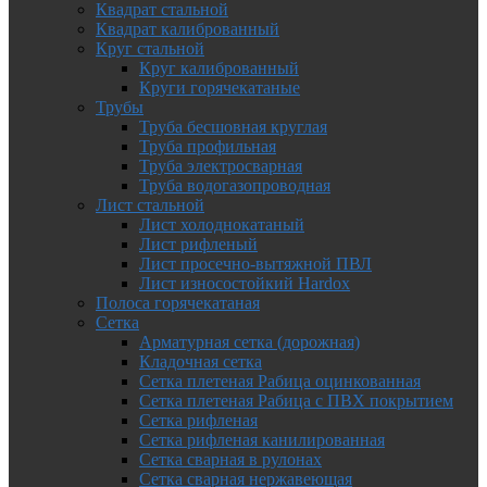
Квадрат стальной
Квадрат калиброванный
Круг стальной
Круг калиброванный
Круги горячекатаные
Трубы
Труба бесшовная круглая
Труба профильная
Труба электросварная
Труба водогазопроводная
Лист стальной
Лист холоднокатаный
Лист рифленый
Лист просечно-вытяжной ПВЛ
Лист износостойкий Hardox
Полоса горячекатаная
Сетка
Арматурная сетка (дорожная)
Кладочная сетка
Сетка плетеная Рабица оцинкованная
Сетка плетеная Рабица с ПВХ покрытием
Сетка рифленая
Сетка рифленая канилированная
Сетка сварная в рулонах
Сетка сварная нержавеющая