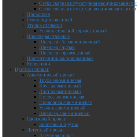
Сетка сварная штукатурная неоцинкованная и
Сетка сварная штукатурная оцинкованная из 
Проволока
Рулон оцинкованный
Уголок стальной
Уголок стальной горячекатаный
Швеллеры стальные
Швеллер г/к равнополочный
Швеллер гнутый
Швеллер горячекатаный
Шестигранник калиброванный
Колосники
Цветной прокат
Алюминиевый прокат
Труба алюминиевая
Круг алюминиевый
Лист алюминиевый
Полоса алюминиевая
Проволока алюминиевая
Уголок алюминиевый
Швеллер алюминиевый
Бронзовый прокат
Бронзовый пруток
Латунный прокат
Латунная полоса