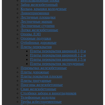
Вентиляционные блоки
Забор железобетонный
Кольца, крышки колодезные
Ливнеприемники
Лестичные площадки
Лестничные марши
Лестничные ступени
Лотки железобетонные
Опоры ЛЭП
Опорные подушки
Отбойники дорожные
Плиты перекрытия
Плиты перекрытия шириной 1,0 м
Плиты перекрытия шириной 1,2 м
Плиты перекрытия шириной 1,5 м
Плиты перекрытия экструдерные
Перемычки железобетонные
Плиты дорожные
Плиты покрытия плоские
Плиты тротуарные
Прогоны железобетонные
Сваи железобетонные
Столбики забора и виноградников
Телефонные колодцы
Трубы асбестоцементные