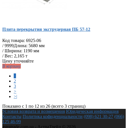
Плита перекрытия экструдерная ПБ 57-12
Код товара:
6925-06
/
9999
Длина: 5680 мм
/ Ширина: 1190 мм
/ Вес: 2,165 т
Цену уточняйте
В корзину
1
2
3
>
>|
Показано с 1 по 12 из 26 (всего 3 страниц)
Условия возврата и возмещения
Юридическая информация
Контакты
Политика кофиденциальности
(098) 621 30-27
(066)
125 46-99
astratrade.com.ua - АстраТрейд © 2026