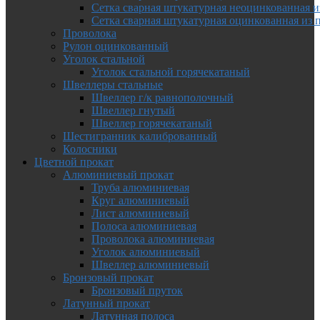
Сетка сварная штукатурная неоцинкованная и
Сетка сварная штукатурная оцинкованная из 
Проволока
Рулон оцинкованный
Уголок стальной
Уголок стальной горячекатаный
Швеллеры стальные
Швеллер г/к равнополочный
Швеллер гнутый
Швеллер горячекатаный
Шестигранник калиброванный
Колосники
Цветной прокат
Алюминиевый прокат
Труба алюминиевая
Круг алюминиевый
Лист алюминиевый
Полоса алюминиевая
Проволока алюминиевая
Уголок алюминиевый
Швеллер алюминиевый
Бронзовый прокат
Бронзовый пруток
Латунный прокат
Латунная полоса