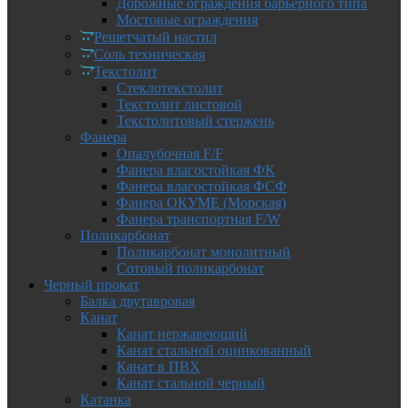
Дорожные ограждения барьерного типа
Мостовые ограждения
Решетчатый настил
Соль техническая
Текстолит
Стеклотекстолит
Текстолит листовой
Текстолитовый стержень
Фанера
Опалубочная F/F
Фанера влагостойкая ФК
Фанера влагостойкая ФСФ
Фанера ОКУМЕ (Морская)
Фанера транспортная F/W
Поликарбонат
Поликарбонат монолитный
Сотовый поликарбонат
Черный прокат
Балка двутавровая
Канат
Канат нержавеющий
Канат стальной оцинкованный
Канат в ПВХ
Канат стальной черный
Катанка