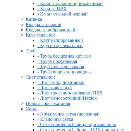
- Канат стальной оцинкованный
- Канат в ПВХ
- Канат стальной черный
Катанка
Квадрат стальной
Квадрат калиброванный
Круг стальной
- Круг калиброванный
- Круги горячекатаные
Трубы
- Труба бесшовная круглая
- Труба профильная
- Труба электросварная
- Труба водогазопроводная
Лист стальной
- Лист холоднокатаный
- Лист рифленый
- Лист просечно-вытяжной ПВЛ
- Лист износостойкий Hardox
Полоса горячекатаная
Сетка
- Арматурная сетка (дорожная)
- Кладочная сетка
- Сетка плетеная Рабица оцинкованная
- Сетка плетеная Рабица с ПВХ покрытием