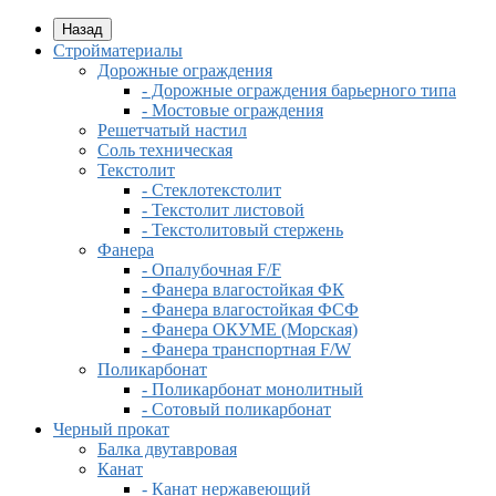
Назад
Стройматериалы
Дорожные ограждения
- Дорожные ограждения барьерного типа
- Мостовые ограждения
Решетчатый настил
Соль техническая
Текстолит
- Стеклотекстолит
- Текстолит листовой
- Текстолитовый стержень
Фанера
- Опалубочная F/F
- Фанера влагостойкая ФК
- Фанера влагостойкая ФСФ
- Фанера ОКУМЕ (Морская)
- Фанера транспортная F/W
Поликарбонат
- Поликарбонат монолитный
- Сотовый поликарбонат
Черный прокат
Балка двутавровая
Канат
- Канат нержавеющий