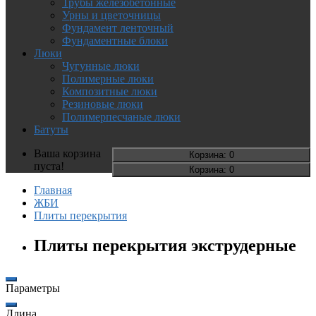
Трубы железобетонные
Урны и цветочницы
Фундамент ленточный
Фундаментные блоки
Люки
Чугунные люки
Полимерные люки
Композитные люки
Резиновые люки
Полимерпесчаные люки
Батуты
Ваша корзина
Корзина
: 0
пуста!
Корзина
: 0
Главная
ЖБИ
Плиты перекрытия
Плиты перекрытия экструдерные
Параметры
Длина