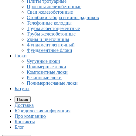
Плиты тротуарные
Прогоны железобетонные
Сваи железобетонные
Столбики забора и виноградников
Телефонные колодцы
Трубы асбестоцементные
Трубы железобетонные
Урны и цветочницы
Фундамент ленточный
Фундаментные блоки
Люки
Чугунные люки
Полимерные люки
Композитные люки
Резиновые люки
Полимерпесчаные люки
Батуты
Назад
Доставка
Юридическая информация
Про компанию
Контакты
Блог