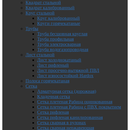
Квадрат стальной
Квадрат калиброванный
Круг стальной
Круг калиброванный
Круги горячекатаные
Трубы
Труба бесшовная круглая
Труба профильная
Труба электросварная
Труба водогазопроводная
Лист стальной
Лист холоднокатаный
Лист рифленый
Лист просечно-вытяжной ПВЛ
Лист износостойкий Hardox
Полоса горячекатаная
Сетка
Арматурная сетка (дорожная)
Кладочная сетка
Сетка плетеная Рабица оцинкованная
Сетка плетеная Рабица с ПВХ покрытием
Сетка рифленая
Сетка рифленая канилированная
Сетка сварная в рулонах
Сетка сварная нержавеющая