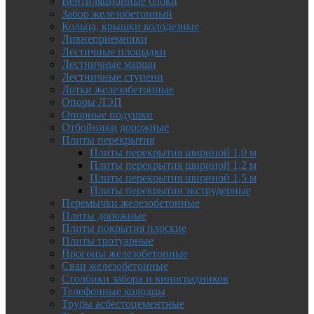
Вентиляционные блоки
Забор железобетонный
Кольца, крышки колодезные
Ливнеприемники
Лестичные площадки
Лестничные марши
Лестничные ступени
Лотки железобетонные
Опоры ЛЭП
Опорные подушки
Отбойники дорожные
Плиты перекрытия
Плиты перекрытия шириной 1,0 м
Плиты перекрытия шириной 1,2 м
Плиты перекрытия шириной 1,5 м
Плиты перекрытия экструдерные
Перемычки железобетонные
Плиты дорожные
Плиты покрытия плоские
Плиты тротуарные
Прогоны железобетонные
Сваи железобетонные
Столбики забора и виноградников
Телефонные колодцы
Трубы асбестоцементные