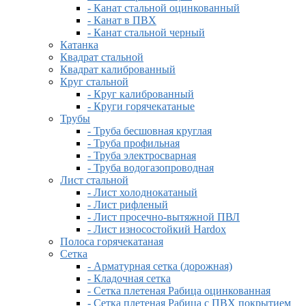
- Канат стальной оцинкованный
- Канат в ПВХ
- Канат стальной черный
Катанка
Квадрат стальной
Квадрат калиброванный
Круг стальной
- Круг калиброванный
- Круги горячекатаные
Трубы
- Труба бесшовная круглая
- Труба профильная
- Труба электросварная
- Труба водогазопроводная
Лист стальной
- Лист холоднокатаный
- Лист рифленый
- Лист просечно-вытяжной ПВЛ
- Лист износостойкий Hardox
Полоса горячекатаная
Сетка
- Арматурная сетка (дорожная)
- Кладочная сетка
- Сетка плетеная Рабица оцинкованная
- Сетка плетеная Рабица с ПВХ покрытием