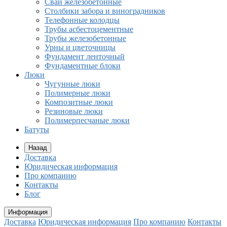
Сваи железобетонные
Столбики забора и виноградников
Телефонные колодцы
Трубы асбестоцементные
Трубы железобетонные
Урны и цветочницы
Фундамент ленточный
Фундаментные блоки
Люки
Чугунные люки
Полимерные люки
Композитные люки
Резиновые люки
Полимерпесчаные люки
Батуты
Назад
Доставка
Юридическая информация
Про компанию
Контакты
Блог
Информация
Доставка
Юридическая информация
Про компанию
Контакты