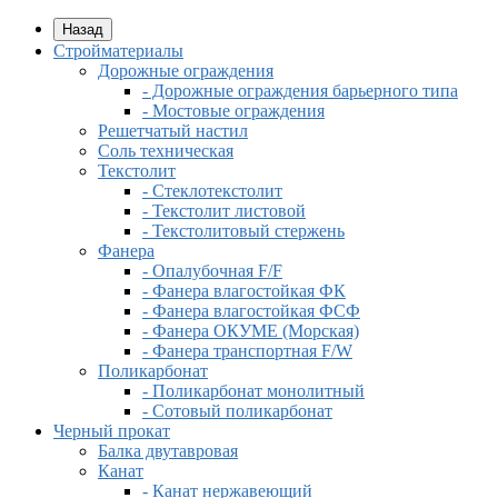
Назад
Стройматериалы
Дорожные ограждения
- Дорожные ограждения барьерного типа
- Мостовые ограждения
Решетчатый настил
Соль техническая
Текстолит
- Стеклотекстолит
- Текстолит листовой
- Текстолитовый стержень
Фанера
- Опалубочная F/F
- Фанера влагостойкая ФК
- Фанера влагостойкая ФСФ
- Фанера ОКУМЕ (Морская)
- Фанера транспортная F/W
Поликарбонат
- Поликарбонат монолитный
- Сотовый поликарбонат
Черный прокат
Балка двутавровая
Канат
- Канат нержавеющий