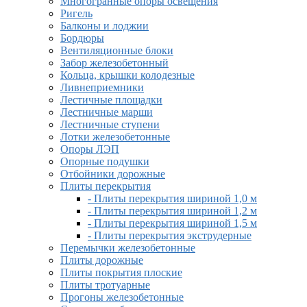
Многогранные опоры освещения
Ригель
Балконы и лоджии
Бордюры
Вентиляционные блоки
Забор железобетонный
Кольца, крышки колодезные
Ливнеприемники
Лестичные площадки
Лестничные марши
Лестничные ступени
Лотки железобетонные
Опоры ЛЭП
Опорные подушки
Отбойники дорожные
Плиты перекрытия
- Плиты перекрытия шириной 1,0 м
- Плиты перекрытия шириной 1,2 м
- Плиты перекрытия шириной 1,5 м
- Плиты перекрытия экструдерные
Перемычки железобетонные
Плиты дорожные
Плиты покрытия плоские
Плиты тротуарные
Прогоны железобетонные