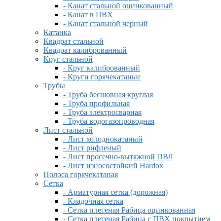
- Канат стальной оцинкованный
- Канат в ПВХ
- Канат стальной черный
Катанка
Квадрат стальной
Квадрат калиброванный
Круг стальной
- Круг калиброванный
- Круги горячекатаные
Трубы
- Труба бесшовная круглая
- Труба профильная
- Труба электросварная
- Труба водогазопроводная
Лист стальной
- Лист холоднокатаный
- Лист рифленый
- Лист просечно-вытяжной ПВЛ
- Лист износостойкий Hardox
Полоса горячекатаная
Сетка
- Арматурная сетка (дорожная)
- Кладочная сетка
- Сетка плетеная Рабица оцинкованная
- Сетка плетеная Рабица с ПВХ покрытием