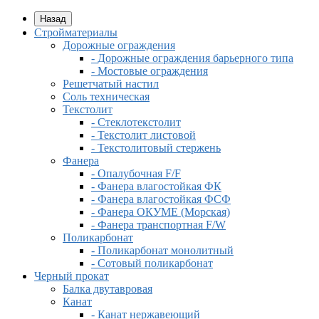
Назад
Стройматериалы
Дорожные ограждения
- Дорожные ограждения барьерного типа
- Мостовые ограждения
Решетчатый настил
Соль техническая
Текстолит
- Стеклотекстолит
- Текстолит листовой
- Текстолитовый стержень
Фанера
- Опалубочная F/F
- Фанера влагостойкая ФК
- Фанера влагостойкая ФСФ
- Фанера ОКУМЕ (Морская)
- Фанера транспортная F/W
Поликарбонат
- Поликарбонат монолитный
- Сотовый поликарбонат
Черный прокат
Балка двутавровая
Канат
- Канат нержавеющий