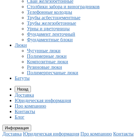
Сваи железобетонные
Столбики забора и виноградников
Телефонные колодцы
Трубы асбестоцементные
Трубы железобетонные
Урны и цветочницы
Фундамент ленточный
Фундаментные блоки
Люки
Чугунные люки
Полимерные люки
Композитные люки
Резиновые люки
Полимерпесчаные люки
Батуты
Назад
Доставка
Юридическая информация
Про компанию
Контакты
Блог
Информация
Доставка
Юридическая информация
Про компанию
Контакты