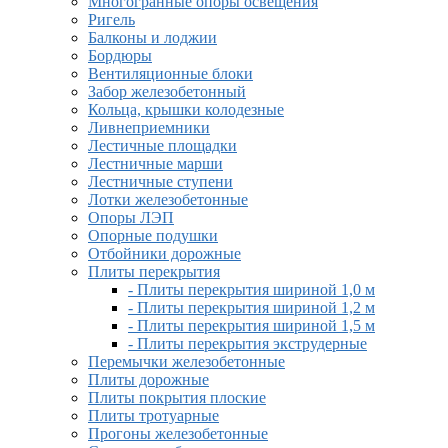
Многогранные опоры освещения
Ригель
Балконы и лоджии
Бордюры
Вентиляционные блоки
Забор железобетонный
Кольца, крышки колодезные
Ливнеприемники
Лестичные площадки
Лестничные марши
Лестничные ступени
Лотки железобетонные
Опоры ЛЭП
Опорные подушки
Отбойники дорожные
Плиты перекрытия
- Плиты перекрытия шириной 1,0 м
- Плиты перекрытия шириной 1,2 м
- Плиты перекрытия шириной 1,5 м
- Плиты перекрытия экструдерные
Перемычки железобетонные
Плиты дорожные
Плиты покрытия плоские
Плиты тротуарные
Прогоны железобетонные