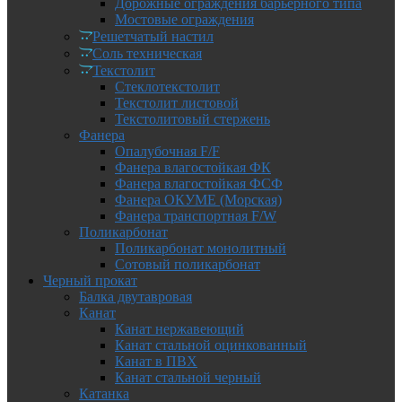
Дорожные ограждения барьерного типа
Мостовые ограждения
Решетчатый настил
Соль техническая
Текстолит
Стеклотекстолит
Текстолит листовой
Текстолитовый стержень
Фанера
Опалубочная F/F
Фанера влагостойкая ФК
Фанера влагостойкая ФСФ
Фанера ОКУМЕ (Морская)
Фанера транспортная F/W
Поликарбонат
Поликарбонат монолитный
Сотовый поликарбонат
Черный прокат
Балка двутавровая
Канат
Канат нержавеющий
Канат стальной оцинкованный
Канат в ПВХ
Канат стальной черный
Катанка