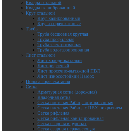
Квадрат стальной
Квадрат калиброванный
Круг стальной
Круг калиброванный
Круги горячекатаные
Трубы
Труба бесшовная круглая
Труба профильная
Труба электросварная
Труба водогазопроводная
Лист стальной
Лист холоднокатаный
Лист рифленый
Лист просечно-вытяжной ПВЛ
Лист износостойкий Hardox
Полоса горячекатаная
Сетка
Арматурная сетка (дорожная)
Кладочная сетка
Сетка плетеная Рабица оцинкованная
Сетка плетеная Рабица с ПВХ покрытием
Сетка рифленая
Сетка рифленая канилированная
Сетка сварная в рулонах
Сетка сварная нержавеющая