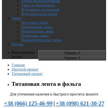
Трубы железобетонные
Урны и цветочницы
Фундамент ленточный
Фундаментные блоки
Люки
Чугунные люки
Полимерные люки
Композитные люки
Резиновые люки
Полимерпесчаные люки
Батуты
Ваша корзина
Корзина
: 0
пуста!
Корзина
: 0
Главная
Цветной прокат
Титановый прокат
Титановая лента и фольга
Для уточнения наличия и быстрого просчета звоните
+38 (066) 125-46-99
|
+38 (098) 621-30-27