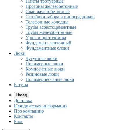
Плиты тротуарные
Прогоны железобетонные
Сваи железобетонные
Столбики забора и виноградников
Телефонные колодцы
Трубы асбестоцементные
Трубы железобетонные
Урны и цветочницы
Фундамент ленточный
Фундаментные блоки
Люки
Чугунные люки
Полимерные люки
Композитные люки
Резиновые люки
Полимерпесчаные люки
Батуты
Назад
Доставка
Юридическая информация
Про компанию
Контакты
Блог