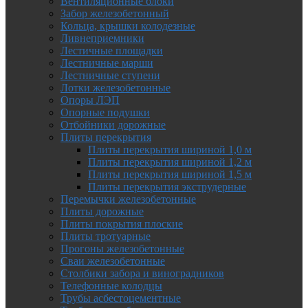
Вентиляционные блоки
Забор железобетонный
Кольца, крышки колодезные
Ливнеприемники
Лестичные площадки
Лестничные марши
Лестничные ступени
Лотки железобетонные
Опоры ЛЭП
Опорные подушки
Отбойники дорожные
Плиты перекрытия
Плиты перекрытия шириной 1,0 м
Плиты перекрытия шириной 1,2 м
Плиты перекрытия шириной 1,5 м
Плиты перекрытия экструдерные
Перемычки железобетонные
Плиты дорожные
Плиты покрытия плоские
Плиты тротуарные
Прогоны железобетонные
Сваи железобетонные
Столбики забора и виноградников
Телефонные колодцы
Трубы асбестоцементные