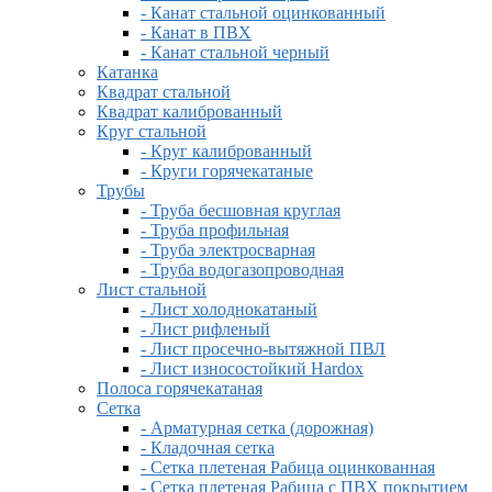
- Канат стальной оцинкованный
- Канат в ПВХ
- Канат стальной черный
Катанка
Квадрат стальной
Квадрат калиброванный
Круг стальной
- Круг калиброванный
- Круги горячекатаные
Трубы
- Труба бесшовная круглая
- Труба профильная
- Труба электросварная
- Труба водогазопроводная
Лист стальной
- Лист холоднокатаный
- Лист рифленый
- Лист просечно-вытяжной ПВЛ
- Лист износостойкий Hardox
Полоса горячекатаная
Сетка
- Арматурная сетка (дорожная)
- Кладочная сетка
- Сетка плетеная Рабица оцинкованная
- Сетка плетеная Рабица с ПВХ покрытием