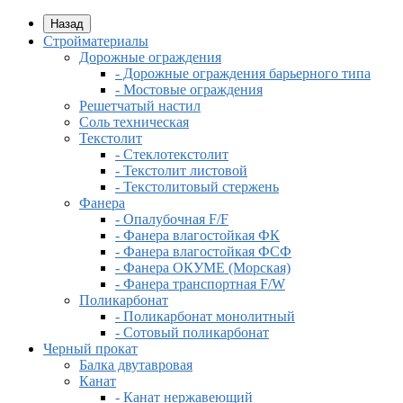
Назад
Стройматериалы
Дорожные ограждения
- Дорожные ограждения барьерного типа
- Мостовые ограждения
Решетчатый настил
Соль техническая
Текстолит
- Стеклотекстолит
- Текстолит листовой
- Текстолитовый стержень
Фанера
- Опалубочная F/F
- Фанера влагостойкая ФК
- Фанера влагостойкая ФСФ
- Фанера ОКУМЕ (Морская)
- Фанера транспортная F/W
Поликарбонат
- Поликарбонат монолитный
- Сотовый поликарбонат
Черный прокат
Балка двутавровая
Канат
- Канат нержавеющий