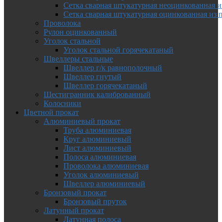
Сетка сварная штукатурная неоцинкованная и
Сетка сварная штукатурная оцинкованная из 
Проволока
Рулон оцинкованный
Уголок стальной
Уголок стальной горячекатаный
Швеллеры стальные
Швеллер г/к равнополочный
Швеллер гнутый
Швеллер горячекатаный
Шестигранник калиброванный
Колосники
Цветной прокат
Алюминиевый прокат
Труба алюминиевая
Круг алюминиевый
Лист алюминиевый
Полоса алюминиевая
Проволока алюминиевая
Уголок алюминиевый
Швеллер алюминиевый
Бронзовый прокат
Бронзовый пруток
Латунный прокат
Латунная полоса