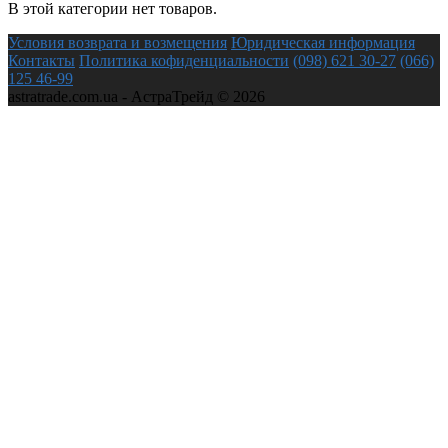
В этой категории нет товаров.
Условия возврата и возмещения
Юридическая информация
Контакты
Политика кофиденциальности
(098) 621 30-27
(066)
125 46-99
astratrade.com.ua - АстраТрейд © 2026