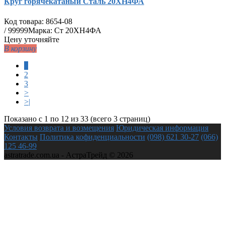
Круг горячекатаный Сталь 20ХН4ФА
Код товара:
8654-08
/
99999
Марка: Ст 20ХН4ФА
Цену уточняйте
В корзину
1
2
3
>
>|
Показано с 1 по 12 из 33 (всего 3 страниц)
Условия возврата и возмещения
Юридическая информация
Контакты
Политика кофиденциальности
(098) 621 30-27
(066)
125 46-99
astratrade.com.ua - АстраТрейд © 2026