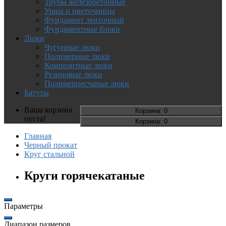
Трубы железобетонные
Урны и цветочницы
Фундамент ленточный
Фундаментные блоки
Люки
Чугунные люки
Полимерные люки
Композитные люки
Резиновые люки
Полимерпесчаные люки
Батуты
Ваша корзина
Корзина
: 0
пуста!
Корзина
: 0
Главная
Черный прокат
Круг стальной
Круги горячекатаные
Параметры
Диапазон размеров