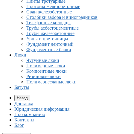
Плиты тротуарные
Прогоны железобетонные
Сваи железобетонные
Столбики забора и виноградников
Телефонные колодцы
Трубы асбестоцементные
Трубы железобетонные
Урны и цветочницы
Фундамент ленточный
Фундаментные блоки
Люки
Чугунные люки
Полимерные люки
Композитные люки
Резиновые люки
Полимерпесчаные люки
Батуты
Назад
Доставка
Юридическая информация
Про компанию
Контакты
Блог