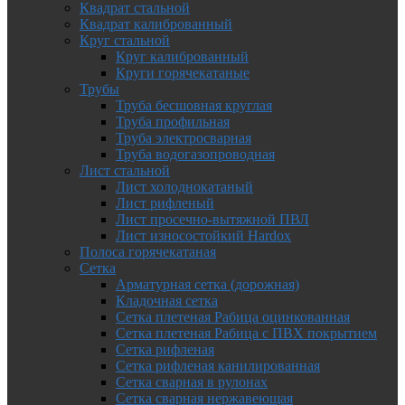
Квадрат стальной
Квадрат калиброванный
Круг стальной
Круг калиброванный
Круги горячекатаные
Трубы
Труба бесшовная круглая
Труба профильная
Труба электросварная
Труба водогазопроводная
Лист стальной
Лист холоднокатаный
Лист рифленый
Лист просечно-вытяжной ПВЛ
Лист износостойкий Hardox
Полоса горячекатаная
Сетка
Арматурная сетка (дорожная)
Кладочная сетка
Сетка плетеная Рабица оцинкованная
Сетка плетеная Рабица с ПВХ покрытием
Сетка рифленая
Сетка рифленая канилированная
Сетка сварная в рулонах
Сетка сварная нержавеющая