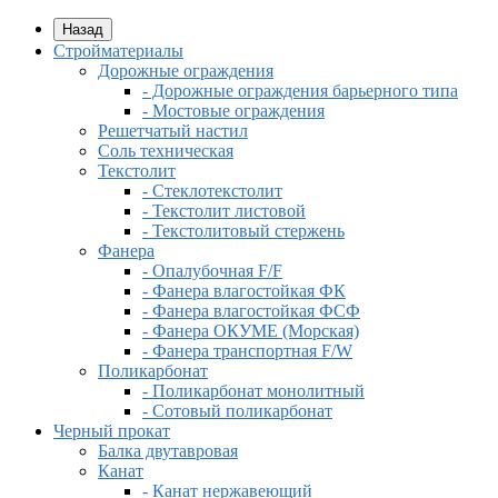
Назад
Стройматериалы
Дорожные ограждения
- Дорожные ограждения барьерного типа
- Мостовые ограждения
Решетчатый настил
Соль техническая
Текстолит
- Стеклотекстолит
- Текстолит листовой
- Текстолитовый стержень
Фанера
- Опалубочная F/F
- Фанера влагостойкая ФК
- Фанера влагостойкая ФСФ
- Фанера ОКУМЕ (Морская)
- Фанера транспортная F/W
Поликарбонат
- Поликарбонат монолитный
- Сотовый поликарбонат
Черный прокат
Балка двутавровая
Канат
- Канат нержавеющий