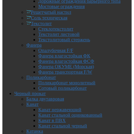
Дорожные ограждения барьерного типа
Мостовые ограждения
Решетчатый настил
Соль техническая
Текстолит
Стеклотекстолит
Текстолит листовой
Текстолитовый стержень
Фанера
Опалубочная F/F
Фанера влагостойкая ФК
Фанера влагостойкая ФСФ
Фанера ОКУМЕ (Морская)
Фанера транспортная F/W
Поликарбонат
Поликарбонат монолитный
Сотовый поликарбонат
Черный прокат
Балка двутавровая
Канат
Канат нержавеющий
Канат стальной оцинкованный
Канат в ПВХ
Канат стальной черный
Катанка