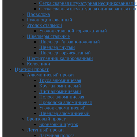
Сетка сварная штукатурная неоцинкованная и
Сетка сварная штукатурная оцинкованная из 
Проволока
Рулон оцинкованный
Уголок стальной
Уголок стальной горячекатаный
Швеллеры стальные
Швеллер г/к равнополочный
Швеллер гнутый
Швеллер горячекатаный
Шестигранник калиброванный
Колосники
Цветной прокат
Алюминиевый прокат
Труба алюминиевая
Круг алюминиевый
Лист алюминиевый
Полоса алюминиевая
Проволока алюминиевая
Уголок алюминиевый
Швеллер алюминиевый
Бронзовый прокат
Бронзовый пруток
Латунный прокат
Латунная полоса