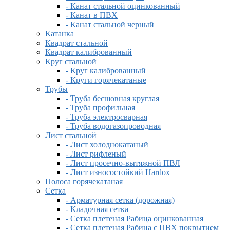
- Канат стальной оцинкованный
- Канат в ПВХ
- Канат стальной черный
Катанка
Квадрат стальной
Квадрат калиброванный
Круг стальной
- Круг калиброванный
- Круги горячекатаные
Трубы
- Труба бесшовная круглая
- Труба профильная
- Труба электросварная
- Труба водогазопроводная
Лист стальной
- Лист холоднокатаный
- Лист рифленый
- Лист просечно-вытяжной ПВЛ
- Лист износостойкий Hardox
Полоса горячекатаная
Сетка
- Арматурная сетка (дорожная)
- Кладочная сетка
- Сетка плетеная Рабица оцинкованная
- Сетка плетеная Рабица с ПВХ покрытием