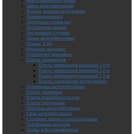
Вентиляционные блоки
Забор железобетонный
Кольца, крышки колодезные
Ливнеприемники
Лестичные площадки
Лестничные марши
Лестничные ступени
Лотки железобетонные
Опоры ЛЭП
Опорные подушки
Отбойники дорожные
Плиты перекрытия
Плиты перекрытия шириной 1,0 м
Плиты перекрытия шириной 1,2 м
Плиты перекрытия шириной 1,5 м
Плиты перекрытия экструдерные
Перемычки железобетонные
Плиты дорожные
Плиты покрытия плоские
Плиты тротуарные
Прогоны железобетонные
Сваи железобетонные
Столбики забора и виноградников
Телефонные колодцы
Трубы асбестоцементные