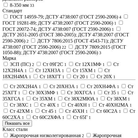
8-350 мм
33
Стандарт
ГОСТ 14959-79; ДСТУ 4738:007 (ГОСТ 2590-2006)
4
ГОСТ 19281-89; ДСТУ 4738:2007 (ГОСТ 2590-2006)
1
ГОСТ 20072-74; ДСТУ 4738:007 (ГОСТ 2590-2006)
1
ДСТУ 2651-2005 (ГОСТ 380-2005); ДСТУ 4738:2007 (ГОСТ
2590-2006)
ДСТУ 7806:2015 (ГОСТ 4543-71); ДСТУ
2
4738:007 (ГОСТ 2590-2006)
ДСТУ 7809:2015 (ГОСТ
22
1050-88); ДСТУ 4738:2007 (ГОСТ 2590-2006)
3
Марка
3СП (ПС)
Ст 09Г2С
Ст 12Х1МФ
Ст
2
1
1
12Х2Н4А
Ст 12ХН3А
Ст 15ХМ
Ст
1
1
1
18Х2Н4МА
Ст 18ХГТ
Ст 20
Ст 20Х
1
1
1
1
Ст 20Х2Н4А
Ст 20ХН3А
Ст 20ХН4ФА
Ст
1
1
1
25ХГТ
Ст 30Х3МФ
Ст 30ХГСА
Ст 35
Ст
1
1
1
1
35ХГСА
Ст 35ХМ
Ст 38Х2МЮА
Ст 38ХМ
1
1
1
1
Ст 38ХС
Ст 40Х
Ст 40ХН
Ст 40ХН2МА
1
1
1
1
Ст 42ХМ
Ст 45
Ст 45ХН
Ст 60С2А
Ст
1
1
1
1
60С2ХА
Ст 60С2ХФА
Ст 65Г
1
1
1
Показать все
Класс стали
Жаропрочная низколегированная
Жаропрочная
2